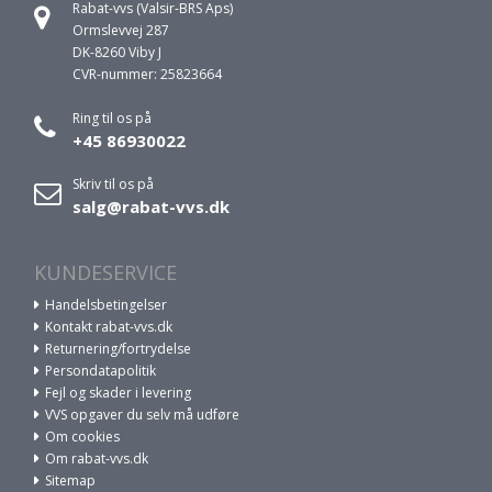
Rabat-vvs (Valsir-BRS Aps)
Ormslevvej 287
DK-8260 Viby J
CVR-nummer: 25823664
Ring til os på
+45 86930022
Skriv til os på
salg@rabat-vvs.dk
KUNDESERVICE
Handelsbetingelser
Kontakt rabat-vvs.dk
Returnering/fortrydelse
Persondatapolitik
Fejl og skader i levering
VVS opgaver du selv må udføre
Om cookies
Om rabat-vvs.dk
Sitemap