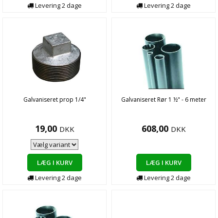
Levering
2
dage
Levering
2
dage
Galvaniseret prop 1/4"
Galvaniseret Rør 1 ½" - 6 meter
19,00
608,00
DKK
DKK
LÆG I KURV
LÆG I KURV
Levering
2
dage
Levering
2
dage