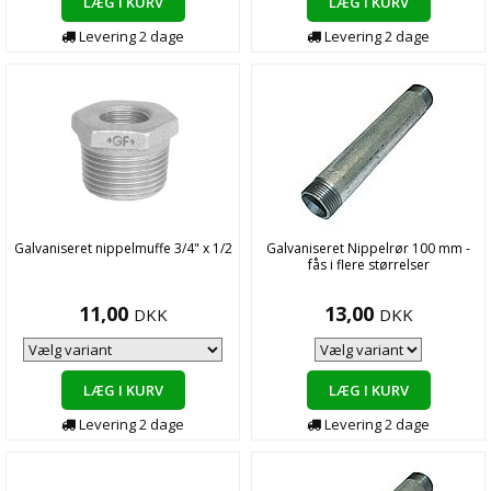
LÆG I KURV
LÆG I KURV
Levering
2
dage
Levering
2
dage
Galvaniseret nippelmuffe 3/4" x 1/2
Galvaniseret Nippelrør 100 mm -
fås i flere størrelser
11,00
13,00
DKK
DKK
LÆG I KURV
LÆG I KURV
Levering
2
dage
Levering
2
dage