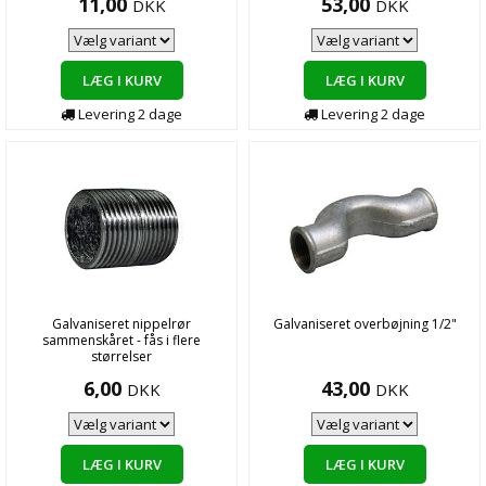
11,00
53,00
DKK
DKK
LÆG I KURV
LÆG I KURV
Levering
2
dage
Levering
2
dage
Galvaniseret nippelrør
Galvaniseret overbøjning 1/2"
sammenskåret - fås i flere
størrelser
6,00
43,00
DKK
DKK
LÆG I KURV
LÆG I KURV