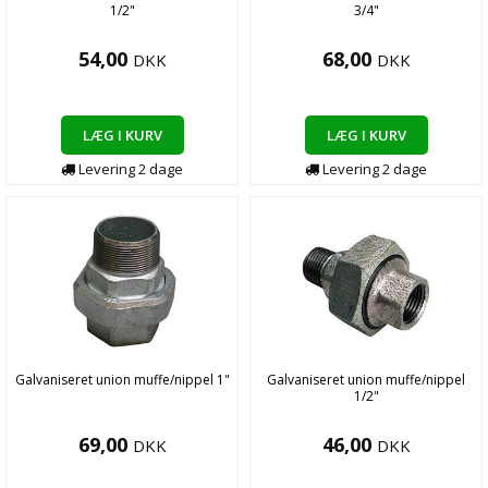
1/2"
3/4"
54,00
68,00
DKK
DKK
LÆG I KURV
LÆG I KURV
Levering
2
dage
Levering
2
dage
Galvaniseret union muffe/nippel 1"
Galvaniseret union muffe/nippel
1/2"
69,00
46,00
DKK
DKK