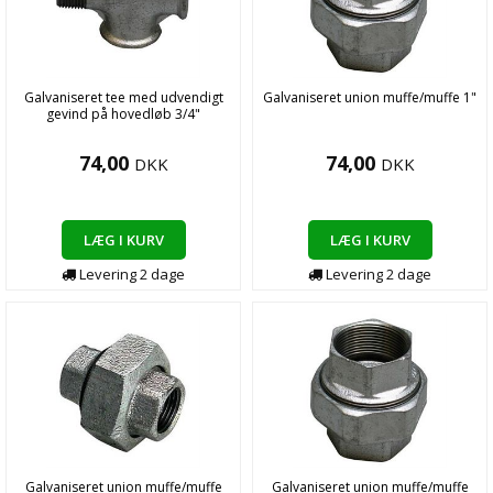
Galvaniseret tee med udvendigt
Galvaniseret union muffe/muffe 1"
gevind på hovedløb 3/4"
74,00
74,00
DKK
DKK
LÆG I KURV
LÆG I KURV
Levering
2
dage
Levering
2
dage
Galvaniseret union muffe/muffe
Galvaniseret union muffe/muffe