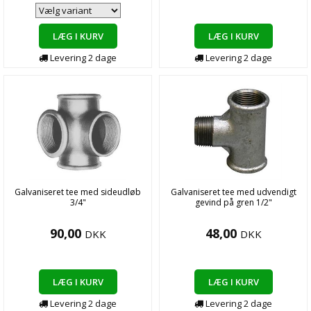
LÆG I KURV
LÆG I KURV
Levering
2
dage
Levering
2
dage
Galvaniseret tee med sideudløb
Galvaniseret tee med udvendigt
3/4"
gevind på gren 1/2"
90,00
48,00
DKK
DKK
LÆG I KURV
LÆG I KURV
Levering
2
dage
Levering
2
dage