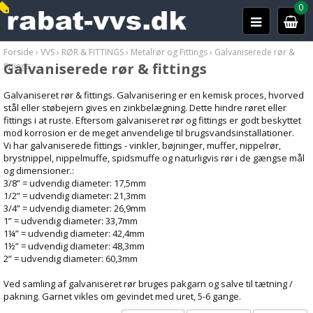
0
Forside
›
VVS
›
RØR & FITTINGS
›
Metalrør og Fittings
›
Galvaniserede rør &
Galvaniserede rør & fittings
fittings
Galvaniseret rør & fittings. Galvanisering er en kemisk proces, hvorved
stål eller støbejern gives en zinkbelægning. Dette hindre røret eller
fittings i at ruste. Eftersom galvaniseret rør og fittings er godt beskyttet
mod korrosion er de meget anvendelige til brugsvandsinstallationer.
Vi har galvaniserede fittings - vinkler, bøjninger, muffer, nippelrør,
brystnippel, nippelmuffe, spidsmuffe og naturligvis rør i de gængse mål
og dimensioner.:
3/8” = udvendig diameter: 17,5mm
1/2” = udvendig diameter: 21,3mm
3/4” = udvendig diameter: 26,9mm
1” = udvendig diameter: 33,7mm
1¼” = udvendig diameter: 42,4mm
1½” = udvendig diameter: 48,3mm
2” = udvendig diameter: 60,3mm
Ved samling af galvaniseret rør bruges pakgarn og salve til tætning /
pakning. Garnet vikles om gevindet med uret, 5-6 gange.