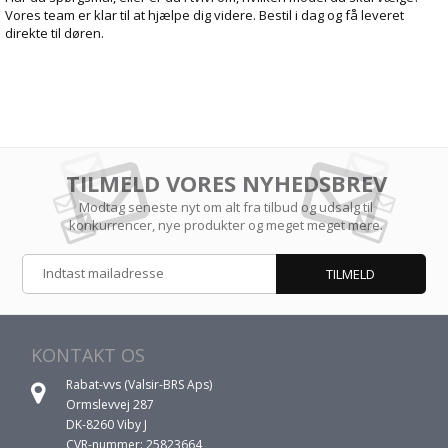
Vores team er klar til at hjælpe dig videre. Bestil i dag og få leveret
direkte til døren.
TILMELD VORES NYHEDSBREV
Modtag seneste nyt om alt fra tilbud og udsalg til
konkurrencer, nye produkter og meget meget mere.
KONTAKT OS
Rabat-vvs (Valsir-BRS Aps)
Ormslevvej 287
DK-8260 Viby J
CVR-nummer: 25823664