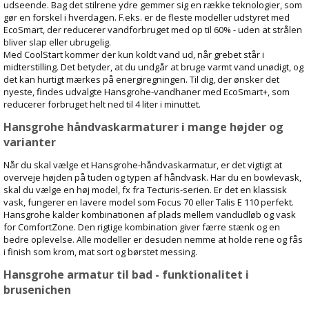
udseende. Bag det stilrene ydre gemmer sig en række teknologier, som
gør en forskel i hverdagen. F.eks. er de fleste modeller udstyret med
EcoSmart, der reducerer vandforbruget med op til 60% - uden at strålen
bliver slap eller ubrugelig.
Med CoolStart kommer der kun koldt vand ud, når grebet står i
midterstilling. Det betyder, at du undgår at bruge varmt vand unødigt, og
det kan hurtigt mærkes på energiregningen. Til dig, der ønsker det
nyeste, findes udvalgte Hansgrohe-vandhaner med EcoSmart+, som
reducerer forbruget helt ned til 4 liter i minuttet.
Hansgrohe håndvaskarmaturer i mange højder og
varianter
Når du skal vælge et Hansgrohe-håndvaskarmatur, er det vigtigt at
overveje højden på tuden og typen af håndvask. Har du en bowlevask,
skal du vælge en høj model, fx fra Tecturis-serien. Er det en klassisk
vask, fungerer en lavere model som Focus 70 eller Talis E 110 perfekt.
Hansgrohe kalder kombinationen af plads mellem vandudløb og vask
for ComfortZone. Den rigtige kombination giver færre stænk og en
bedre oplevelse. Alle modeller er desuden nemme at holde rene og fås
i finish som krom, mat sort og børstet messing.
Hansgrohe armatur til bad - funktionalitet i
brusenichen