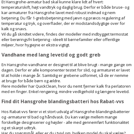
Et Hansgrohe-armatur bad skal kunne klare lidt af hvert:
temperaturskift, højt vandtryk og daglig brug. Derfor er både bruse- og
kar-armaturer fra Hansgrohe lavet med robust indmad og nem
betjening. Du får 1-grebsbetjening med jævn og præcis regulering af
temperatur og tryk, og overflader, der er modstandsdygtige over for
kalk og snavs.
Vil du gå skridtet videre, findes der modeller med indbygget termostat
eller berøringsfri betjening - ideelt til børnefamilier eller offentlige
miljøer, hvor hygiejne er ekstra vigtigt.
Vandhane med lang levetid og godt greb
En Hansgrohe-vandhane er designet til at blive brugt - mange gange om
dagen. Derfor er alle komponenter testet for slid, og armaturet er lavet
til at holde i mange år. Samtidig er grebene udformet, så de er nemme
at bruge for både børn og ældre.
Flere modeller har QuickClean, hvor du nemt fjerner kalk fra perlatoren
med en finger. Enkel rengøring, mindre vedligehold og længere levetid.
Find dit Hansgrohe blandingsbatteri hos Rabat-vvs
Hos Rabat-vvs fører vi et stort udvalg af Hansgrohe-blandingsbatterier
og -armaturer til bad og håndvask. Du kan vælge mellem mange
forskellige designserier og højder - alle med gennemført funktionalitet
og et skarpt udtryk.
Har du spørgsmål, eller er du i tvivl om, hvilken model du skal vælge?