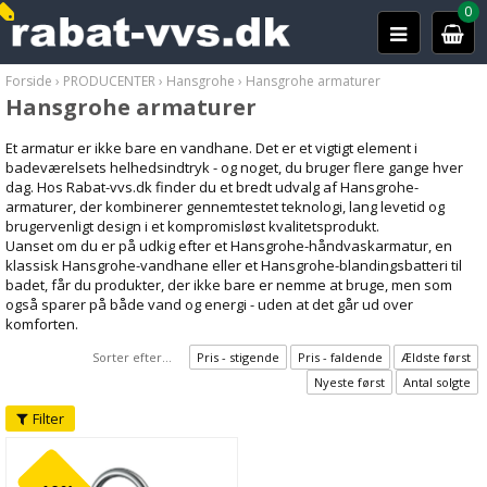
0
Forside
›
PRODUCENTER
›
Hansgrohe
›
Hansgrohe armaturer
Hansgrohe armaturer
Et armatur er ikke bare en vandhane. Det er et vigtigt element i
badeværelsets helhedsindtryk - og noget, du bruger flere gange hver
dag. Hos Rabat-vvs.dk finder du et bredt udvalg af Hansgrohe-
armaturer, der kombinerer gennemtestet teknologi, lang levetid og
brugervenligt design i et kompromisløst kvalitetsprodukt.
Uanset om du er på udkig efter et Hansgrohe-håndvaskarmatur, en
klassisk Hansgrohe-vandhane eller et Hansgrohe-blandingsbatteri til
badet, får du produkter, der ikke bare er nemme at bruge, men som
også sparer på både vand og energi - uden at det går ud over
komforten.
Sorter efter...
Pris - stigende
Pris - faldende
Ældste først
Nyeste først
Antal solgte
Filter