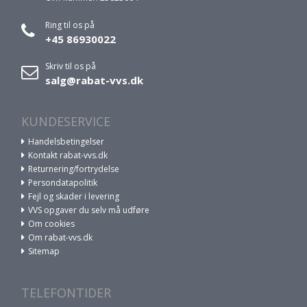
Ring til os på
+45 86930022
Skriv til os på
salg@rabat-vvs.dk
KUNDESERVICE
Handelsbetingelser
Kontakt rabat-vvs.dk
Returnering/fortrydelse
Persondatapolitik
Fejl og skader i levering
VVS opgaver du selv må udføre
Om cookies
Om rabat-vvs.dk
Sitemap
TELEFONTIDER