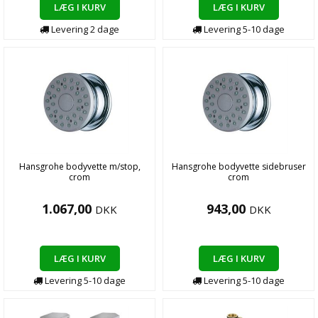
LÆG I KURV
LÆG I KURV
Levering
2
dage
Levering
5-10
dage
Hansgrohe bodyvette m/stop,
Hansgrohe bodyvette sidebruser
crom
crom
1.067,00
943,00
DKK
DKK
LÆG I KURV
LÆG I KURV
Levering
5-10
dage
Levering
5-10
dage