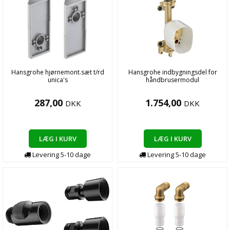
Hansgrohe hjørnemont.sæt t/rd
Hansgrohe indbygningsdel for
unica's
håndbrusermodul
287,00
1.754,00
DKK
DKK
LÆG I KURV
LÆG I KURV
Levering
5-10
dage
Levering
5-10
dage