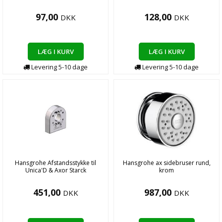
97,00
128,00
DKK
DKK
LÆG I KURV
LÆG I KURV
Levering
5-10
dage
Levering
5-10
dage
Hansgrohe Afstandsstykke til
Hansgrohe ax sidebruser rund,
Unica'D & Axor Starck
krom
451,00
987,00
DKK
DKK