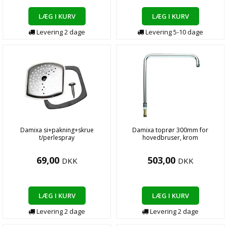
LÆG I KURV
LÆG I KURV
Levering
2
dage
Levering
5-10
dage
Damixa si+pakning+skrue
Damixa toprør 300mm for
t/perlespray
hovedbruser, krom
69,00
503,00
DKK
DKK
LÆG I KURV
LÆG I KURV
Levering
2
dage
Levering
2
dage