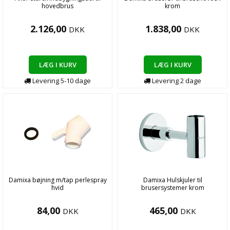
hovedbrus
krom
2.126,00
1.838,00
DKK
DKK
LÆG I KURV
LÆG I KURV
Levering
5-10
dage
Levering
2
dage
Damixa bøjning m/tap perlespray
Damixa Hulskjuler til
hvid
brusersystemer krom
84,00
465,00
DKK
DKK