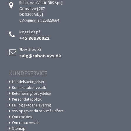
Rabat-vvs (Valsir-BRS Aps)
Ormslevvej 287
DK-8260 Viby J
CVR-nummer: 25823664
Ring til os på
+45 86930022
Skriv til os på
salg@rabat-vvs.dk
KUNDESERVICE
Handelsbetingelser
Kontakt rabat-vvs.dk
Returnering/fortrydelse
Persondatapolitik
Fejl og skader i levering
VVS opgaver du selv må udføre
Om cookies
Om rabat-vvs.dk
Sitemap