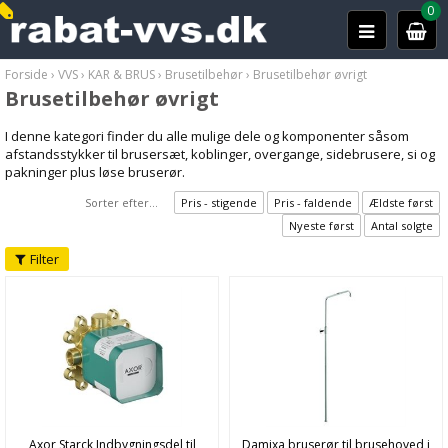
0
Forside
›
VVS
›
KAR & BRUS
›
Brusetilbehør
›
Brusetilbehør øvrigt
Brusetilbehør øvrigt
I denne kategori finder du alle mulige dele og komponenter såsom
afstandsstykker til brusersæt, koblinger, overgange, sidebrusere, si og
pakninger plus løse bruserør.
Sorter efter...
Pris - stigende
Pris - faldende
Ældste først
Nyeste først
Antal solgte
Filter
Axor Starck Indbygningsdel til
Damixa bruserør til brusehoved i