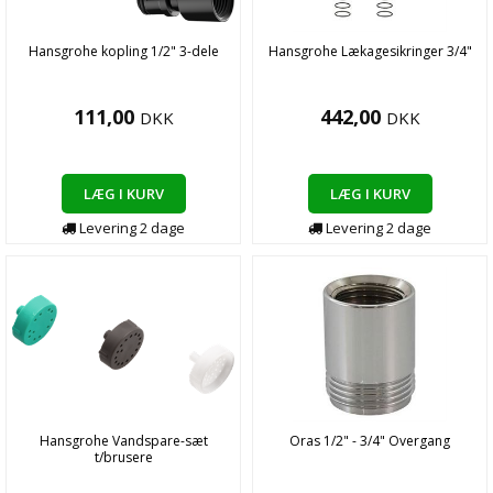
Hansgrohe kopling 1/2" 3-dele
Hansgrohe Lækagesikringer 3/4"
111,00
442,00
DKK
DKK
LÆG I KURV
LÆG I KURV
Levering
2
dage
Levering
2
dage
Hansgrohe Vandspare-sæt
Oras 1/2" - 3/4" Overgang
t/brusere