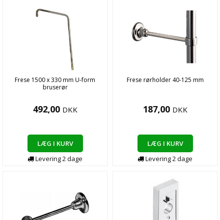
Frese 1500 x 330 mm U-form
Frese rørholder 40-125 mm
bruserør
492,00
187,00
DKK
DKK
LÆG I KURV
LÆG I KURV
Levering
2
dage
Levering
2
dage