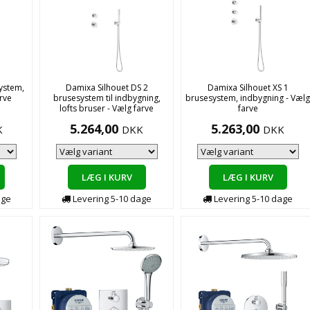
ystem,
Damixa Silhouet DS 2
Damixa Silhouet XS 1
rve
brusesystem til indbygning,
brusesystem, indbygning - Væl
lofts bruser - Vælg farve
farve
5.264,00
5.263,00
K
DKK
DKK
LÆG I KURV
LÆG I KURV
age
Levering
5-10
dage
Levering
5-10
dage