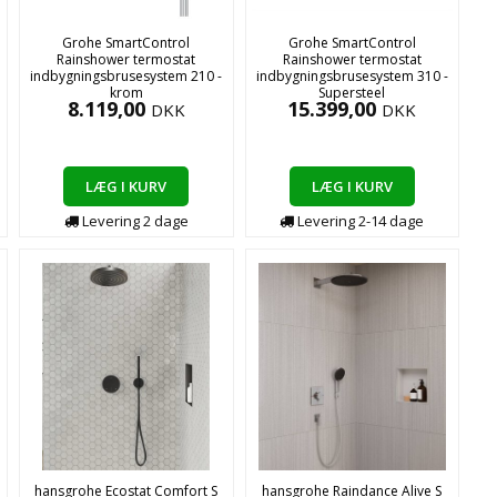
Grohe SmartControl
Grohe SmartControl
Rainshower termostat
Rainshower termostat
indbygningsbrusesystem 210 -
indbygningsbrusesystem 310 -
krom
Supersteel
8.119,00
15.399,00
DKK
DKK
LÆG I KURV
LÆG I KURV
Levering
2
dage
Levering
2-14
dage
hansgrohe Ecostat Comfort S
hansgrohe Raindance Alive S