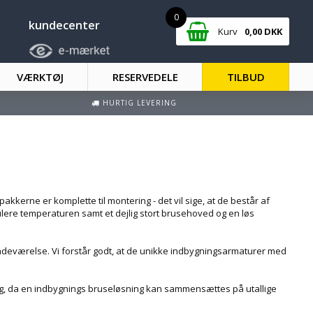
0
kundecenter
Kurv
0,00
DKK
VÆRKTØJ
RESERVEDELE
TILBUD
HURTIG LEVERING
kerne er komplette til montering - det vil sige, at de består af
lere temperaturen samt et dejlig stort brusehoved og en løs
 badeværelse. Vi forstår godt, at de unikke indbygningsarmaturer med
ig, da en indbygnings bruseløsning kan sammensættes på utallige