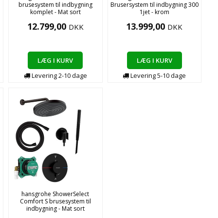
brusesystem til indbygning
Brusersystem til indbygning 300
komplet - Mat sort
1jet - krom
12.799,00
13.999,00
DKK
DKK
LÆG I KURV
LÆG I KURV
Levering
2-10
dage
Levering
5-10
dage
hansgrohe ShowerSelect
Comfort S brusesystem til
indbygning - Mat sort