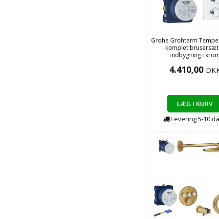
Grohe Grohterm Tempe
komplet brusersæt t
indbygning i kro
4.410,00
DK
LÆG I KURV
Levering
5-10
d