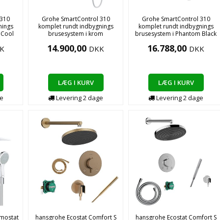
 310
Grohe SmartControl 310
Grohe SmartControl 310
nings
komplet rundt indbygnings
komplet rundt indbygnings
 Cool
brusesystem i krom
brusesystem i Phantom Black
14.900,00
16.788,00
K
DKK
DKK
LÆG I KURV
LÆG I KURV
e
Levering
2
dage
Levering
2
dage
rmostat
hansgrohe Ecostat Comfort S
hansgrohe Ecostat Comfort S