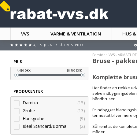
VVS
VARME & VENTILATION
HUS &
4,6 STJERNER PÅ TRUSTPILOT
Forside
›
VVS
›
ARMATURE
Bruse - pakke
PRIS
4,410
DKK
18,799
DKK
Komplette bruse
Her finder en række udva
PRODUCENTER
selve indbygningsdelen,
håndbruser.
Damixa
(15)
Et indbygget blandingsba
Grohe
(13)
termostat bliver mere o
Hansgrohe
(9)
Ideal Standard/Børma
(2)
Såfremt at de komplette
måder.