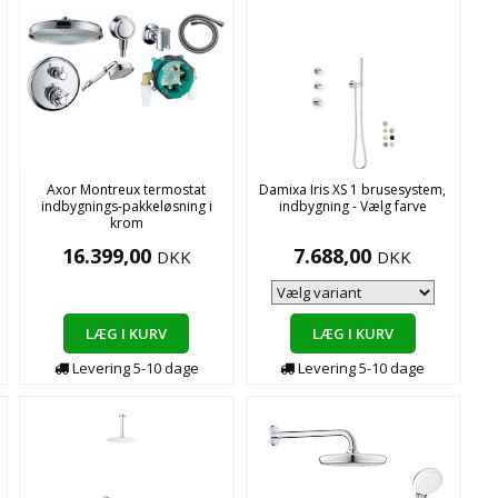
Axor Montreux termostat
Damixa Iris XS 1 brusesystem,
indbygnings-pakkeløsning i
indbygning - Vælg farve
krom
16.399,00
7.688,00
DKK
DKK
LÆG I KURV
LÆG I KURV
Levering
5-10
dage
Levering
5-10
dage