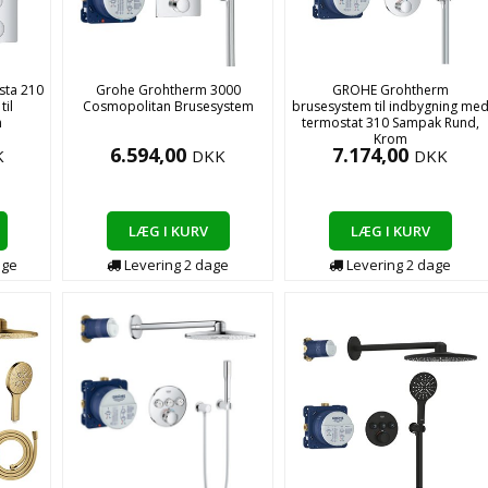
sta 210
Grohe Grohtherm 3000
GROHE Grohtherm
il
Cosmopolitan Brusesystem
brusesystem til indbygning me
m
termostat 310 Sampak Rund,
Krom
6.594,00
7.174,00
K
DKK
DKK
LÆG I KURV
LÆG I KURV
age
Levering
2
dage
Levering
2
dage