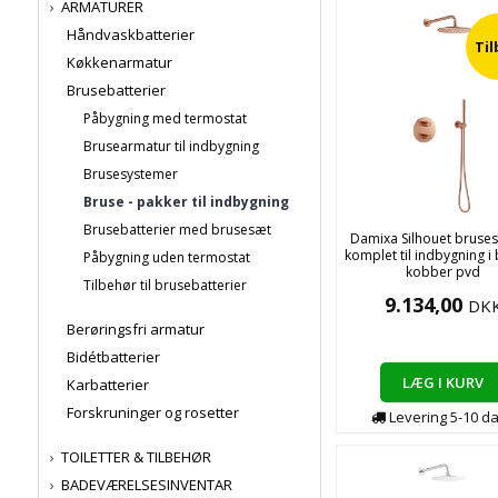
ARMATURER
Håndvaskbatterier
Ti
Køkkenarmatur
Brusebatterier
Påbygning med termostat
Brusearmatur til indbygning
Brusesystemer
Bruse - pakker til indbygning
Brusebatterier med brusesæt
Damixa Silhouet bruse
komplet til indbygning i
Påbygning uden termostat
kobber pvd
Tilbehør til brusebatterier
9.134,00
DK
Berøringsfri armatur
Bidétbatterier
LÆG I KURV
Karbatterier
Forskruninger og rosetter
Levering
5-10
d
TOILETTER & TILBEHØR
BADEVÆRELSESINVENTAR