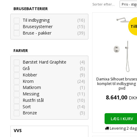
Sorter efter...
Pris - st
BRUSEBATTERIER
Til indbygning
(16)
Brusesystemer
(15)
Ti
Bruse - pakker
(39)
FARVER
Børstet Hard Graphite
(4)
Grå
(5)
Kobber
(9)
Damixa Silhouet bruse
Krom
(24)
komplet til indbygning i
Matkrom
(1)
pvd
Messing
(11)
8.641,00
DK
Rustfri stål
(10)
Sort
(14)
Bronze
(5)
LÆG I KURV
Levering
2
dag
VVS