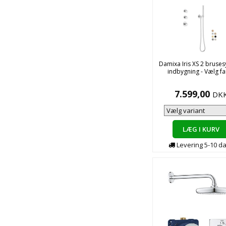
Damixa Iris XS 2 bruses
indbygning - Vælg fa
7.599,00
DK
LÆG I KURV
Levering
5-10
d