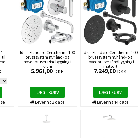
 1
Ideal Standard Ceratherm T100
Ideal Standard Ceratherm T100
 til
brusesystem m/hånd- og
brusesystem m/hånd- og
rve
hovedbruser t/indbygning i
hovedbruser t/indbygning i
krom
matsort
5.961,00
7.249,00
K
DKK
DKK
LÆG I KURV
LÆG I KURV
age
Levering
2
dage
Levering
14
dage