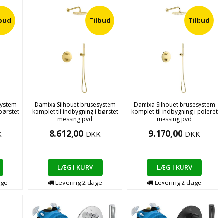
lbud
Tilbud
Tilbud
system
Damixa Silhouet brusesystem
Damixa Silhouet brusesystem
 børstet
komplet til indbygning i børstet
komplet til indbygning i poleret
messing pvd
messing pvd
8.612,00
9.170,00
K
DKK
DKK
LÆG I KURV
LÆG I KURV
age
Levering
2
dage
Levering
2
dage