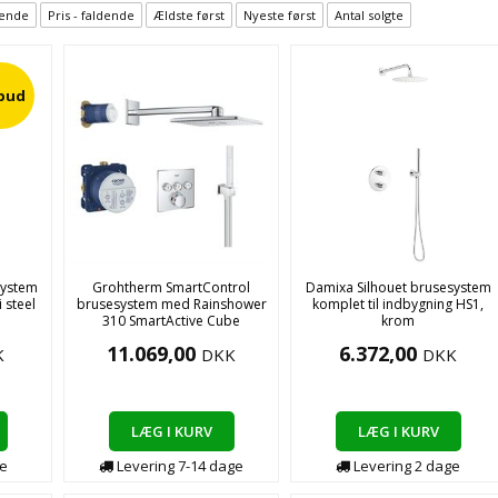
igende
Pris - faldende
Ældste først
Nyeste først
Antal solgte
lbud
system
Grohtherm SmartControl
Damixa Silhouet brusesystem
 steel
brusesystem med Rainshower
komplet til indbygning HS1,
310 SmartActive Cube
krom
11.069,00
6.372,00
K
DKK
DKK
LÆG I KURV
LÆG I KURV
e
Levering
7-14
dage
Levering
2
dage