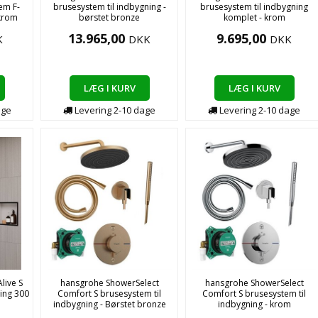
em F-
brusesystem til indbygning -
brusesystem til indbygning
 krom
børstet bronze
komplet - krom
13.965,00
9.695,00
K
DKK
DKK
LÆG I KURV
LÆG I KURV
age
Levering
2-10
dage
Levering
2-10
dage
live S
hansgrohe ShowerSelect
hansgrohe ShowerSelect
ning 300
Comfort S brusesystem til
Comfort S brusesystem til
indbygning - Børstet bronze
indbygning - krom