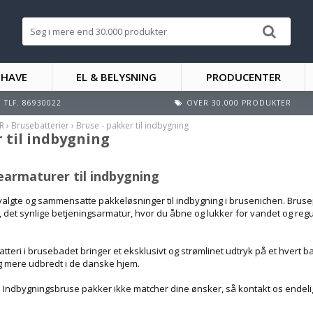
 HAVE
EL & BELYSNING
PRODUCENTER
TLF. 86930022
OVER 30.000 PRODUKTER
R
›
Brusebatterier
›
Bruse - pakker til indbygning
r til indbygning
armaturer til indbygning
lgte og sammensatte pakkeløsninger til indbygning i brusenichen. Brusepak
 det synlige betjeningsarmatur, hvor du åbne og lukker for vandet og regu
tteri i brusebadet bringer et eksklusivt og strømlinet udtryk på et hvert
g mere udbredt i de danske hjem.
 Indbygningsbruse pakker ikke matcher dine ønsker, så kontakt os endel