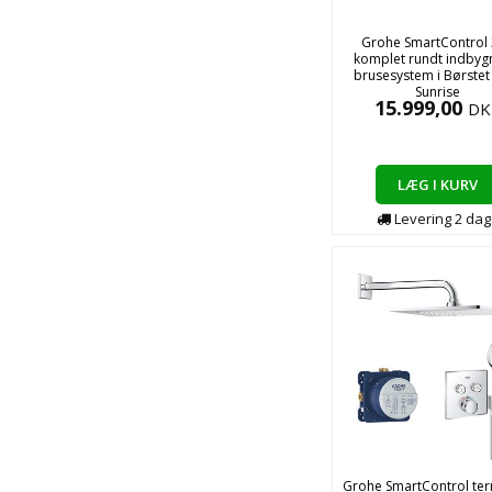
Grohe SmartControl
komplet rundt indbyg
brusesystem i Børstet
Sunrise
15.999,00
DK
LÆG I KURV
Levering
2
dag
Grohe SmartControl te