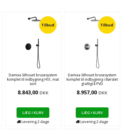
Tilbud
Tilbud
Damixa Silhouet brusesystem
Damixa Silhouet brusesystem
komplet til indbygning HS1, mat
komplet til indbygning i Børstet
sort
grafitgrå PVD
8.843,00
8.957,00
DKK
DKK
LÆG I KURV
LÆG I KURV
Levering
2
dage
Levering
2
dage