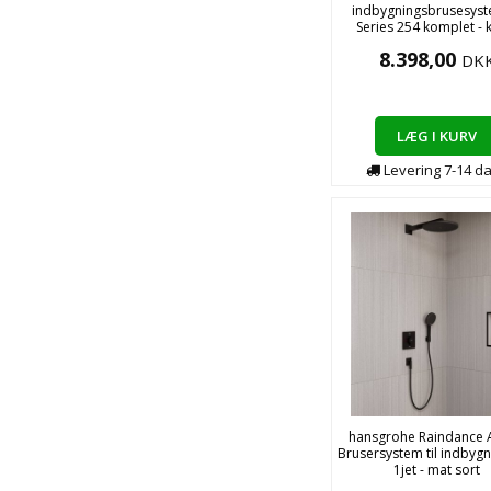
indbygningsbrusesyst
Series 254 komplet -
8.398,00
DK
LÆG I KURV
Levering
7-14
d
hansgrohe Raindance A
Brusersystem til indbyg
1jet - mat sort