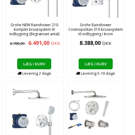
Grohe NEW Rainshower 210
Grohe Rainshower
d
komplet brusesystem til
Cosmopolitan 310 brusesystem
indbygning (Begrænset antal)
til indbygning i krom
6.491,00
8.388,00
DKK
DKK
6.780,00
LÆG I KURV
LÆG I KURV
Levering
2
dage
Levering
5-10
dage