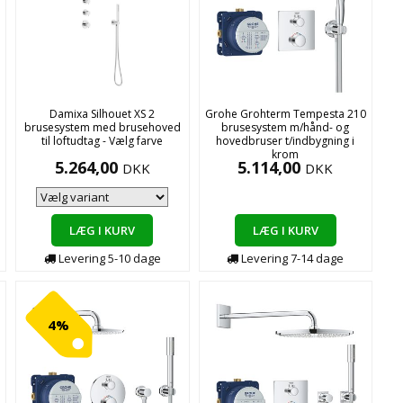
Damixa Silhouet XS 2
Grohe Grohterm Tempesta 210
g
brusesystem med brusehoved
brusesystem m/hånd- og
til loftudtag - Vælg farve
hovedbruser t/indbygning i
krom
5.264,00
5.114,00
DKK
DKK
LÆG I KURV
LÆG I KURV
Levering
5-10
dage
Levering
7-14
dage
4%