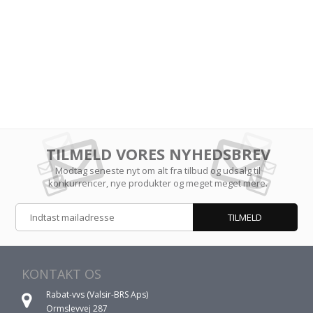
TILMELD VORES NYHEDSBREV
Modtag seneste nyt om alt fra tilbud og udsalg til
konkurrencer, nye produkter og meget meget mere.
KONTAKT OS
Rabat-vvs (Valsir-BRS Aps)
Ormslevvej 287