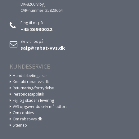
DK-8260 Viby J
CVR-nummer: 25823664
Ring til os på
+45 86930022
Skriv til os på
salg@rabat-vvs.dk
KUNDESERVICE
Handelsbetingelser
Kontakt rabat-vvs.dk
Returnering/fortrydelse
Persondatapolitik
Fejl og skader i levering
VVS opgaver du selv må udføre
Om cookies
Om rabat-vvs.dk
Sitemap