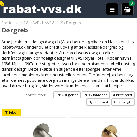
0
Forside
›
HUS & HAVE
›
HAVE & HUS
›
Dørgreb
Dørgreb
Arne Jacobsens design dørgreb (AJ grebet) er og bliver en klassiker. Hos
Rabat-vvs.dk finder du et bredt udvalg af de klassiske dørgreb og
dørhåndtag i mange varianter. Arne Jacobsens dørgreb eller
dørhåndtag blev oprindeligt designet til SAS Royal Hotel i København i
1956. Midt i 1990'erne steg interessen for modernismens møbelkunst og
dansk design. Dette skabte en stigende efterspørgsel efter Arne
Jacobsens møbler og kunstindustrielle værker. Derfor er AJ-grebet i dag
et af de mest populære dørgreb i mange dele af verden. Finder du ikke,
hvad du har brug for, sidder vores kundeservice klar til at hjælpe.
Sorter efter...
Pris - stigende
Pris - faldende
Ældste først
Nyeste først
Antal solgte
Filter