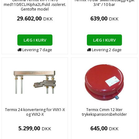
med110/ECL/Alpha2L/Fuld .isoleret.
3/4" / 10 bar
Gentofte model
29.602,00
639,00
DKK
DKK
LÆG I KURV
LÆG I KURV
Levering
7
dage
Levering
2
dage
Termix 24 konvertering for VVX1-X
Termix Cimm 12 liter
og VVX2-X
trykekspansionsbeholder
5.299,00
645,00
DKK
DKK