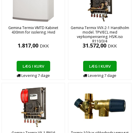
Gemina Termix VMTD Kabinet
Gemina Termix VVX-2-1 Hanstholm
430mm for isolering. Hvid
model. TPV/ECL med
vejrkompensering. HS/K.iso
R110/3/4
1.817,00
31.572,00
DKK
DKK
LÆG I KURV
LÆG I KURV
Levering
7
dage
Levering
7
dage
Gemina Termix VX-1 PN16
Termix 10 bar sikkerhedsaggregat