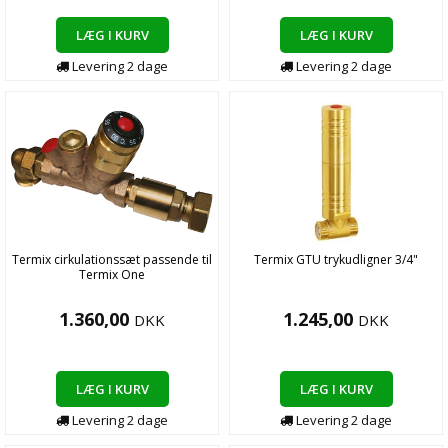
LÆG I KURV
LÆG I KURV
Levering
2
dage
Levering
2
dage
Termix cirkulationssæt passende til
Termix GTU trykudligner 3/4"
Termix One
1.360,00
1.245,00
DKK
DKK
LÆG I KURV
LÆG I KURV
Levering
2
dage
Levering
2
dage