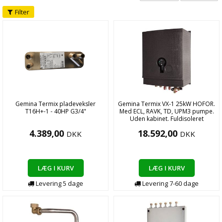
Filter
Gemina Termix pladeveksler
Gemina Termix VX-1 25kW HOFOR.
T16H+-1 - 40HP G3/4"
Med ECL, RAVK, TD, UPM3 pumpe.
Uden kabinet. Fuldisoleret
4.389,00
18.592,00
DKK
DKK
LÆG I KURV
LÆG I KURV
Levering
5
dage
Levering
7-60
dage