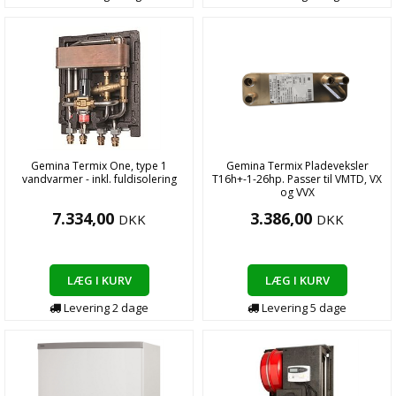
Gemina Termix One, type 1
Gemina Termix Pladeveksler
vandvarmer - inkl. fuldisolering
T16h+-1-26hp. Passer til VMTD, VX
og VVX
7.334,00
3.386,00
DKK
DKK
LÆG I KURV
LÆG I KURV
Levering
2
dage
Levering
5
dage