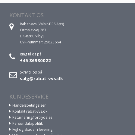
KONTAKT OS
Rabat-vvs (Valsir-BRS Aps)
Ormslevvej 287
DK-8260 Viby J
CVR-nummer: 25823664
Ring til os på
+45 86930022
Skriv til os på
salg@rabat-vvs.dk
KUNDESERVICE
Handelsbetingelser
Kontakt rabat-vvs.dk
Returnering/fortrydelse
Persondatapolitik
Fejl og skader i levering