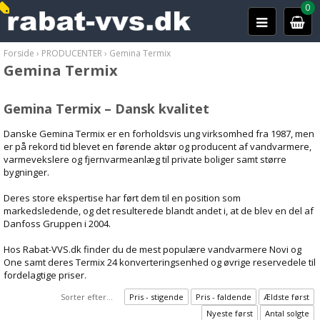
0
Forside
›
PRODUCENTER
›
Gemina Termix
Gemina Termix
Gemina Termix – Dansk kvalitet
Danske Gemina Termix er en forholdsvis ung virksomhed fra 1987, men
er på rekord tid blevet en førende aktør og producent af vandvarmere,
varmevekslere og fjernvarmeanlæg til private boliger samt større
bygninger.
Deres store ekspertise har ført dem til en position som
markedsledende, og det resulterede blandt andet i, at de blev en del af
Danfoss Gruppen i 2004.
Hos Rabat-VVS.dk finder du de mest populære vandvarmere Novi og
One samt deres Termix 24 konverteringsenhed og øvrige reservedele til
fordelagtige priser.
Sorter efter...
Pris - stigende
Pris - faldende
Ældste først
Nyeste først
Antal solgte