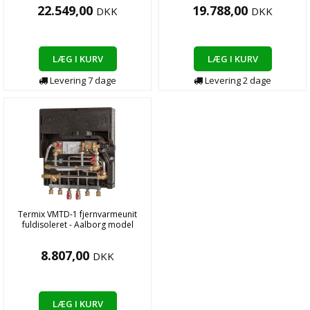
22.549,00
19.788,00
DKK
DKK
LÆG I KURV
LÆG I KURV
Levering
7
dage
Levering
2
dage
Termix VMTD-1 fjernvarmeunit
fuldisoleret - Aalborg model
8.807,00
DKK
LÆG I KURV