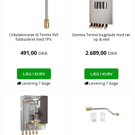
Cirkulationsrør til Termix VVX
Gemina Termix bagplade med rør
fuldisoleret med TPV.
op & ned
491,00
2.689,00
DKK
DKK
LÆG I KURV
LÆG I KURV
Levering
7
dage
Levering
7
dage