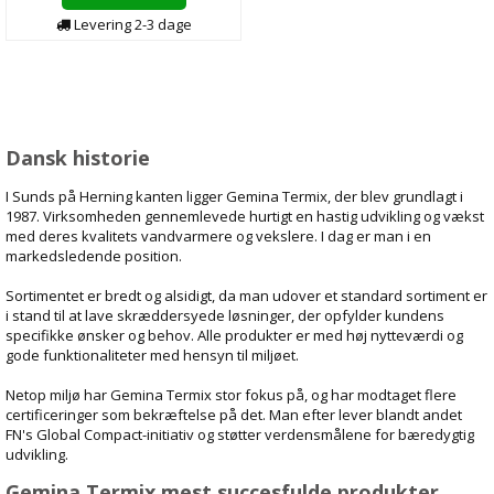
Levering
2-3
dage
Dansk historie
I Sunds på Herning kanten ligger Gemina Termix, der blev grundlagt i
1987. Virksomheden gennemlevede hurtigt en hastig udvikling og vækst
med deres kvalitets vandvarmere og vekslere. I dag er man i en
markedsledende position.
Sortimentet er bredt og alsidigt, da man udover et standard sortiment er
i stand til at lave skræddersyede løsninger, der opfylder kundens
specifikke ønsker og behov. Alle produkter er med høj nytteværdi og
gode funktionaliteter med hensyn til miljøet.
Netop miljø har Gemina Termix stor fokus på, og har modtaget flere
certificeringer som bekræftelse på det. Man efter lever blandt andet
FN's Global Compact-initiativ og støtter verdensmålene for bæredygtig
udvikling.
Gemina Termix mest succesfulde produkter