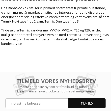
Hos Rabat-VVS.dk sælger vi primært sortimentet til private husstande,
og har i mange år mærket en stigende interesse for de fuldisolerede,
energibesparende og effektive vandvarmere og varmevekslere så som
Termix Novi type 1 og 2 samt Termix One type 1 og 3.
Til de ældre Termix vandvarmer VVX1-X, VVX2-X, T20 og T20L er det
muligt at opdatere til en nyere version med Termix 24 konvertering, hvis
du er i tvivl, om hvilken konvertering du skal vælge, kontakt da vores
kundeservice.
TILMELD VORES NYHEDSBREV
Modtag seneste nyt om alt fra tilbud og udsalg til
konkurrencer, nye produkter og meget meget mere.