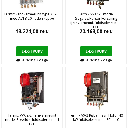
Termix vandvarmerunit type 3 T-CP
Termix VVX 1-1 model
med AVTB 20 - uden kappe
Slagelse/Korsør Forsyning
fjernvarmeunit fuldisoleret med
ECL
18.224,00
20.168,00
DKK
DKK
LÆG I KURV
LÆG I KURV
Levering
2
dage
Levering
7
dage
Termix VVX 2-2 fjernvarmeunit
Termix VX-2 København Hofor 40
model Roskilde, fuldisoleret med
kW fuldisoleret med ECL 110
ECL