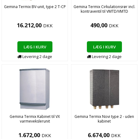
Gemina Termix BV-unit, type 2 T-CP
Gemina Termix Cirkulationsrør incl.
kontraventil til VMTD/VMTD
16.212,00
490,00
DKK
DKK
LÆG I KURV
LÆG I KURV
Levering
2
dage
Levering
2
dage
Gemina Termix Kabinet til VX
Gemina Termix Novi type 2 - uden
varmevekslerunit
kabinet
1.672,00
6.674,00
DKK
DKK