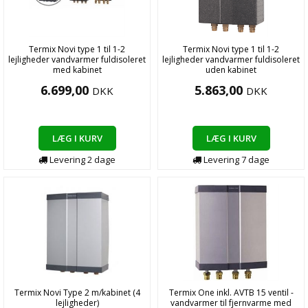
Termix Novi type 1 til 1-2
Termix Novi type 1 til 1-2
lejligheder vandvarmer fuldisoleret
lejligheder vandvarmer fuldisoleret
med kabinet
uden kabinet
6.699,00
5.863,00
DKK
DKK
LÆG I KURV
LÆG I KURV
Levering
2
dage
Levering
7
dage
Termix Novi Type 2 m/kabinet (4
Termix One inkl. AVTB 15 ventil -
lejligheder)
vandvarmer til fjernvarme med