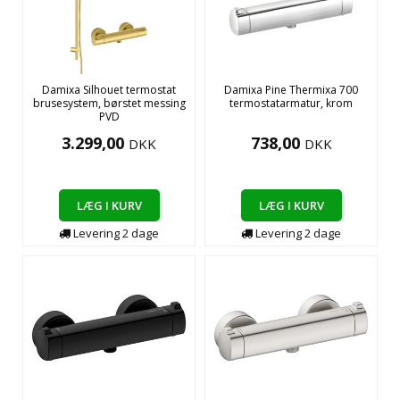
Damixa Silhouet termostat
Damixa Pine Thermixa 700
brusesystem, børstet messing
termostatarmatur, krom
PVD
3.299,00
738,00
DKK
DKK
LÆG I KURV
LÆG I KURV
Levering
2
dage
Levering
2
dage