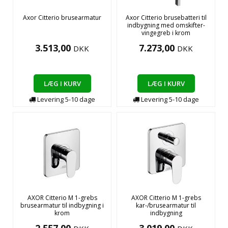
Axor Citterio brusearmatur
Axor Citterio brusebatteri til
indbygning med omskifter-
vingegreb i krom
3.513,00
7.273,00
DKK
DKK
LÆG I KURV
LÆG I KURV
Levering
5-10
dage
Levering
5-10
dage
AXOR Citterio M 1-grebs
AXOR Citterio M 1-grebs
brusearmatur til indbygning i
kar-/brusearmatur til
krom
indbygning