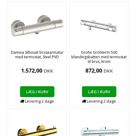
Damixa Silhouet brusearmatur
Grohe Grohterm 500
med termostat, Steel PVD
blandingsbatteri med termostat
til brus, krom
1.572,00
872,00
DKK
DKK
LÆG I KURV
LÆG I KURV
Levering
2
dage
Levering
2
dage