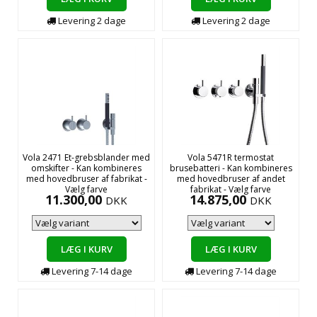
Levering
2
dage
Levering
2
dage
Vola 2471 Et-grebsblander med
Vola 5471R termostat
omskifter - Kan kombineres
brusebatteri - Kan kombineres
med hovedbruser af fabrikat -
med hovedbruser af andet
Vælg farve
fabrikat - Vælg farve
11.300,00
14.875,00
DKK
DKK
LÆG I KURV
LÆG I KURV
Levering
7-14
dage
Levering
7-14
dage