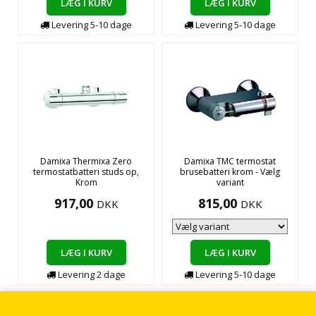
LÆG I KURV
LÆG I KURV
Levering
5-10
dage
Levering
5-10
dage
Damixa Thermixa Zero
Damixa TMC termostat
termostatbatteri studs op,
brusebatteri krom - Vælg
Krom
variant
917,00
815,00
DKK
DKK
LÆG I KURV
LÆG I KURV
Levering
2
dage
Levering
5-10
dage