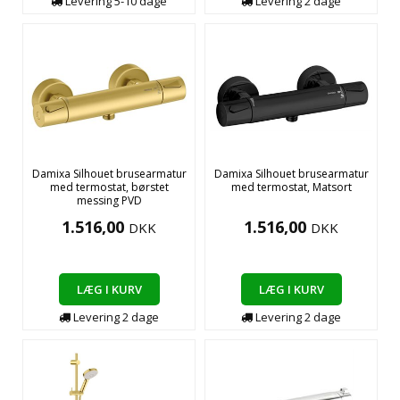
Levering
5-10
dage
Levering
2
dage
Damixa Silhouet brusearmatur
Damixa Silhouet brusearmatur
med termostat, børstet
med termostat, Matsort
messing PVD
1.516,00
1.516,00
DKK
DKK
LÆG I KURV
LÆG I KURV
Levering
2
dage
Levering
2
dage