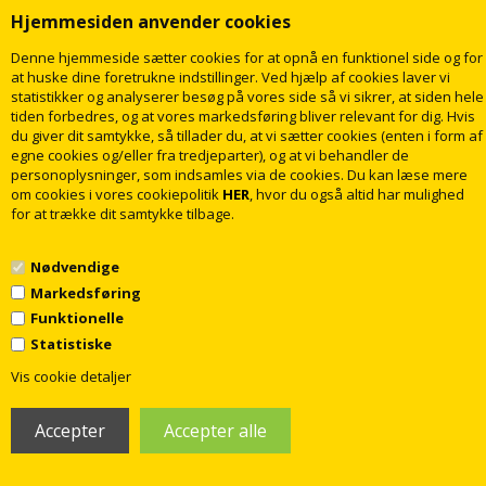
Hjemmesiden anvender cookies
Denne hjemmeside sætter cookies for at opnå en funktionel side og for
at huske dine foretrukne indstillinger. Ved hjælp af cookies laver vi
statistikker og analyserer besøg på vores side så vi sikrer, at siden hele
tiden forbedres, og at vores markedsføring bliver relevant for dig. Hvis
du giver dit samtykke, så tillader du, at vi sætter cookies (enten i form af
Damixa Tradition
Damixa Tradition
egne cookies og/eller fra tredjeparter), og at vi behandler de
Termostatarmatur kar/brus,
termostatbatteri i krom
personoplysninger, som indsamles via de cookies. Du kan læse mere
krom
om cookies i vores cookiepolitik
HER
, hvor du også altid har mulighed
3.236,00
2.573,00
DKK
DKK
for at trække dit samtykke tilbage.
Nødvendige
LÆG I KURV
LÆG I KURV
Markedsføring
Funktionelle
Levering
2
dage
Levering
2
dage
Statistiske
1
Vis cookie detaljer