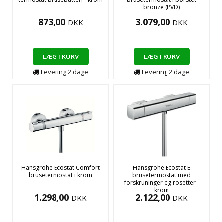
bronze (PVD)
873,00
3.079,00
DKK
DKK
LÆG I KURV
LÆG I KURV
Levering
2
dage
Levering
2
dage
Hansgrohe Ecostat Comfort
Hansgrohe Ecostat E
brusetermostat i krom
brusetermostat med
forskruninger og rosetter -
krom
1.298,00
2.122,00
DKK
DKK