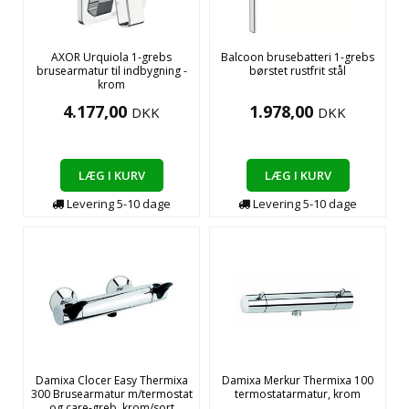
AXOR Urquiola 1-grebs
Balcoon brusebatteri 1-grebs
brusearmatur til indbygning -
børstet rustfrit stål
krom
4.177,00
1.978,00
DKK
DKK
LÆG I KURV
LÆG I KURV
Levering
5-10
dage
Levering
5-10
dage
Damixa Clocer Easy Thermixa
Damixa Merkur Thermixa 100
300 Brusearmatur m/termostat
termostatarmatur, krom
og care-greb, krom/sort