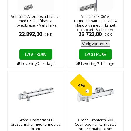
Vola 5262A termostatblander
Vola 5474R-061A
med 060A lofthængt
Termostatbatteri Hoved-&
hovedbruser - Vælg farve
Håndbrus med firkantet
dækroset - Vælg farve
22.892,00
26.723,00
DKK
DKK
LÆG I KURV
LÆG I KURV
Levering
7-14
dage
Levering
7-14
dage
4%
Grohe Grohterm 500
Grohe Grohterm 800
brusearmatur med termostat,
Cosmopolitan termostat
krom
brusearmatur, krom