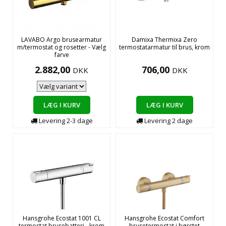
LAVABO Argo brusearmatur
Damixa Thermixa Zero
m/termostat og rosetter - Vælg
termostatarmatur til brus, krom
farve
2.882,00
706,00
DKK
DKK
LÆG I KURV
LÆG I KURV
Levering
2-3
dage
Levering
2
dage
Hansgrohe Ecostat 1001 CL
Hansgrohe Ecostat Comfort
termostat brusebatteri - krom
brusetermostat i børstet