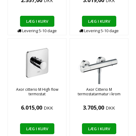
2.557,00
3.019,00
DKK
DKK
LÆG I KURV
LÆG I KURV
Levering
5-10
dage
Levering
5-10
dage
Axor citterio M High flow
Axor Citterio M
termostat
termostatarmatur i krom
6.015,00
3.705,00
DKK
DKK
LÆG I KURV
LÆG I KURV