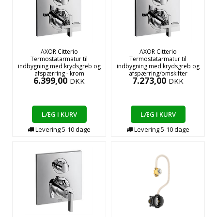
AXOR Citterio
AXOR Citterio
Termostatarmatur til
Termostatarmatur til
indbygning med krydsgreb og
indbygning med krydsgreb og
afspærring - krom
afspærring/omskifter
6.399,00
7.273,00
DKK
DKK
LÆG I KURV
LÆG I KURV
Levering
5-10
dage
Levering
5-10
dage