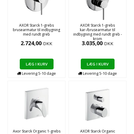
AXOR Starck 1-grebs
AXOR Starck 1-grebs
brusearmatur til indbygning
kar-/brusearmatur til
med rundt greb
indbygning med rundt greb -
krom
2.724,00
3.035,00
DKK
DKK
LÆG I KURV
LÆG I KURV
Levering
5-10
dage
Levering
5-10
dage
Axor Starck Organic 1-grebs
AXOR Starck Organic