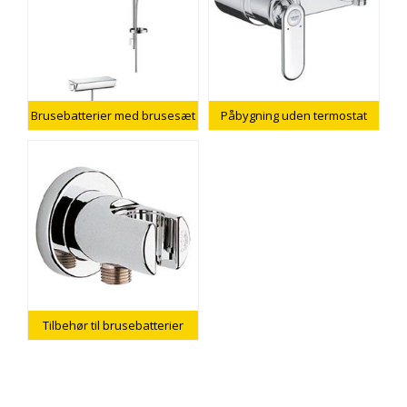
Brusebatterier med brusesæt
Påbygning uden termostat
Tilbehør til brusebatterier