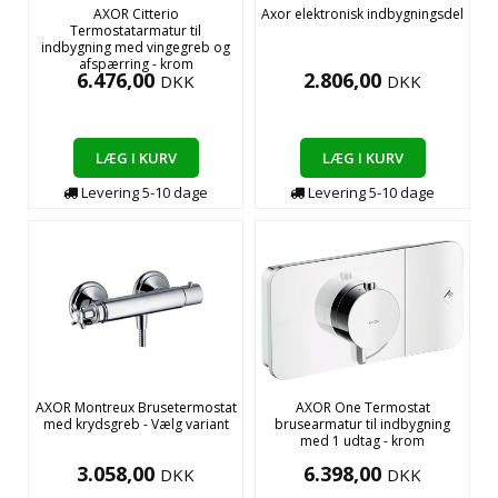
AXOR Citterio
Axor elektronisk indbygningsdel
Termostatarmatur til
indbygning med vingegreb og
afspærring - krom
6.476,00
2.806,00
DKK
DKK
LÆG I KURV
LÆG I KURV
Levering
5-10
dage
Levering
5-10
dage
AXOR Montreux Brusetermostat
AXOR One Termostat
med krydsgreb - Vælg variant
brusearmatur til indbygning
med 1 udtag - krom
3.058,00
6.398,00
DKK
DKK