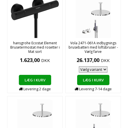
hansgrohe Ecostat Element
Vola 2471-061A indbygnings
Brusetermostat med rosetter i
brusebatteri med loftsbruser -
Mat sort
Vælg farve
1.623,00
26.137,00
DKK
DKK
LÆG I KURV
LÆG I KURV
Levering
2
dage
Levering
7-14
dage