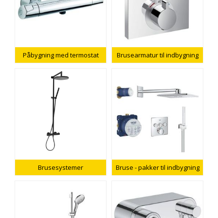
Påbygning med termostat
Brusearmatur til indbygning
Brusesystemer
Bruse - pakker til indbygning