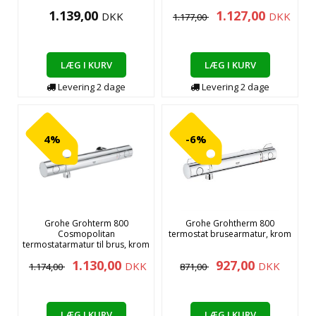
1.139,00
1.127,00
DKK
DKK
1.177,00
LÆG I KURV
LÆG I KURV
Levering
2
dage
Levering
2
dage
4%
-6%
Grohe Grohterm 800
Grohe Grohtherm 800
Cosmopolitan
termostat brusearmatur, krom
termostatarmatur til brus, krom
1.130,00
927,00
DKK
DKK
1.174,00
871,00
LÆG I KURV
LÆG I KURV