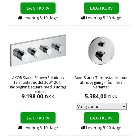
LÆG I KURV
LÆG I KURV
Levering
5-10
dage
Levering
5-10
dage
AXOR Starck ShowerSolutions
Axor Starck Termostatarmatur
Termostatmodul 360/120 til
til indbygning - fås i flere
indbygning square med 3 udtag
varianter
- krom
9.198,00
5.384,00
DKK
DKK
LÆG I KURV
LÆG I KURV
Levering
5-10
dage
Levering
5-10
dage