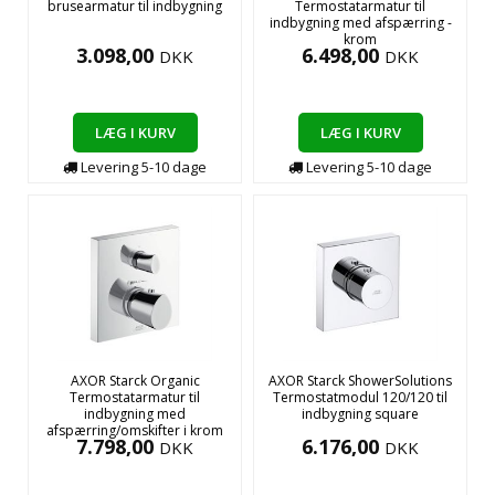
brusearmatur til indbygning
Termostatarmatur til
indbygning med afspærring -
krom
3.098,00
6.498,00
DKK
DKK
LÆG I KURV
LÆG I KURV
Levering
5-10
dage
Levering
5-10
dage
AXOR Starck Organic
AXOR Starck ShowerSolutions
Termostatarmatur til
Termostatmodul 120/120 til
indbygning med
indbygning square
afspærring/omskifter i krom
7.798,00
6.176,00
DKK
DKK