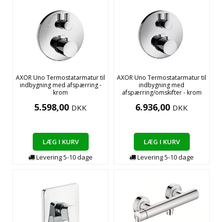
AXOR Uno Termostatarmatur til
AXOR Uno Termostatarmatur til
indbygning med afspærring -
indbygning med
krom
afspærring/omskifter - krom
5.598,00
6.936,00
DKK
DKK
LÆG I KURV
LÆG I KURV
Levering
5-10
dage
Levering
5-10
dage