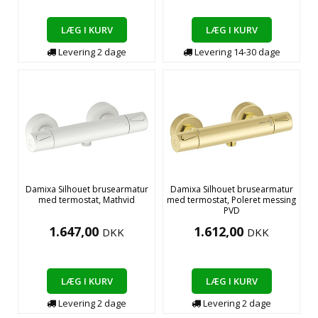
LÆG I KURV
LÆG I KURV
Levering
2
dage
Levering
14-30
dage
Damixa Silhouet brusearmatur
Damixa Silhouet brusearmatur
med termostat, Mathvid
med termostat, Poleret messing
PVD
1.647,00
1.612,00
DKK
DKK
LÆG I KURV
LÆG I KURV
Levering
2
dage
Levering
2
dage