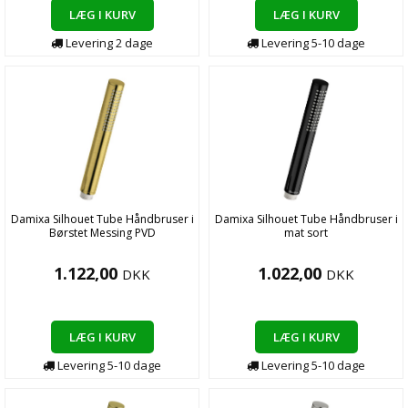
LÆG I KURV
LÆG I KURV
Levering
2
dage
Levering
5-10
dage
Damixa Silhouet Tube Håndbruser i
Damixa Silhouet Tube Håndbruser i
Børstet Messing PVD
mat sort
1.122,00
1.022,00
DKK
DKK
LÆG I KURV
LÆG I KURV
Levering
5-10
dage
Levering
5-10
dage