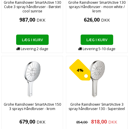
Grohe Rainshower SmartActive 130
Grohe Rainshower SmartActive 130
Cube 3 spray håndbruser - Børstet
sprays Håndbruser - moon white /
cool sunrise
krom
987,00
626,00
DKK
DKK
LÆG I KURV
LÆG I KURV
Levering
2
dage
Levering
5-10
dage
4%
Grohe Rainshower SmartActive 150
Grohe Rainshower SmartActive 3
3 sprays Håndbruser - krom
spray håndbruser 130 - Supersteel
679,00
818,00
DKK
DKK
854,00