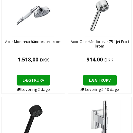
Axor Montreux håndbruser, krom
Axor One Håndbruser 75 1jet Eco i
krom
1.518,00
914,00
DKK
DKK
LÆG I KURV
LÆG I KURV
Levering
2
dage
Levering
5-10
dage