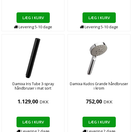
LÆG I KURV
LÆG I KURV
Levering
5-10
dage
Levering
5-10
dage
Damixa Iris Tube 3-spray
Damixa Kudos Grande håndbruser
håndbruser i mat sort
i krom
1.129,00
752,00
DKK
DKK
LÆG I KURV
LÆG I KURV
Levering
2
dage
Levering
2
dage