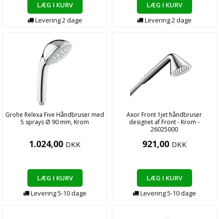
LÆG I KURV
LÆG I KURV
Levering
2
dage
Levering
2
dage
Grohe Relexa Five Håndbruser med
Axor Front 1jet håndbruser
5 sprays Ø 90 mm, Krom
designet af Front - Krom -
26025000
1.024,00
921,00
DKK
DKK
LÆG I KURV
LÆG I KURV
Levering
5-10
dage
Levering
5-10
dage