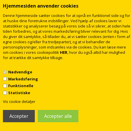
Hjemmesiden anvender cookies
Denne hjemmeside sætter cookies for at opnå en funktionel side og for
at huske dine foretrukne indstillinger. Ved hjælp af cookies laver vi
Grohe Rainshower SmartActive
Grohe Rainshower SmartActive
statistikker og analyserer besøg på vores side så vi sikrer, at siden hele
Cube 130 3 sprays Håndbruser -
Cube 130 3 sprays Håndbruser -
tiden forbedres, og at vores markedsføring bliver relevant for dig. Hvis
Børstet Hard Graphite
Børstet warm sunset
du giver dit samtykke, så tillader du, at vi sætter cookies (enten i form af
987,00
1.098,00
DKK
DKK
egne cookies og/eller fra tredjeparter), og at vi behandler de
personoplysninger, som indsamles via de cookies. Du kan læse mere
om cookies i vores cookiepolitik
HER
, hvor du også altid har mulighed
for at trække dit samtykke tilbage.
LÆG I KURV
LÆG I KURV
Levering
5-10
dage
Levering
7-14
dage
Nødvendige
Markedsføring
Funktionelle
Statistiske
1
Vis cookie detaljer
Grohe Rainshower SmartActive
Grohe Sena Håndbruser, Krom