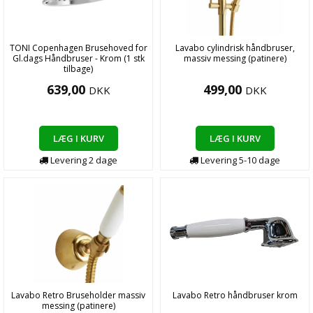
TONI Copenhagen Brusehoved for
Lavabo cylindrisk håndbruser,
Gl.dags Håndbruser - Krom (1 stk
massiv messing (patinere)
tilbage)
639,00
499,00
DKK
DKK
LÆG I KURV
LÆG I KURV
Levering
2
dage
Levering
5-10
dage
Lavabo Retro Bruseholder massiv
Lavabo Retro håndbruser krom
messing (patinere)