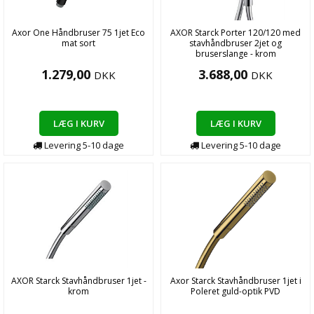
Axor One Håndbruser 75 1jet Eco
AXOR Starck Porter 120/120 med
mat sort
stavhåndbruser 2jet og
bruserslange - krom
1.279,00
3.688,00
DKK
DKK
LÆG I KURV
LÆG I KURV
Levering
5-10
dage
Levering
5-10
dage
AXOR Starck Stavhåndbruser 1jet -
Axor Starck Stavhåndbruser 1jet i
krom
Poleret guld-optik PVD