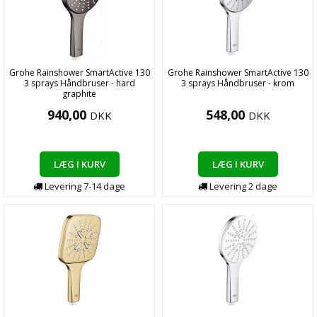
Grohe Rainshower SmartActive 130
Grohe Rainshower SmartActive 130
3 sprays Håndbruser - hard
3 sprays Håndbruser - krom
graphite
940,00
548,00
DKK
DKK
LÆG I KURV
LÆG I KURV
Levering
7-14
dage
Levering
2
dage