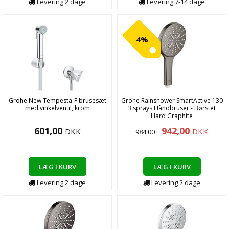
Levering
2
dage
Levering
7-14
dage
4%
Grohe New Tempesta-F brusesæt
Grohe Rainshower SmartActive 130
med vinkelventil, krom
3 sprays Håndbruser - Børstet
Hard Graphite
601,00
942,00
DKK
DKK
984,00
LÆG I KURV
LÆG I KURV
Levering
2
dage
Levering
2
dage