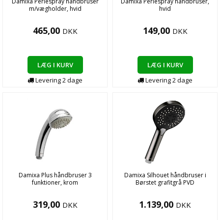
Damixa Perlespray håndbruser
Damixa Perlespray håndbruser,
m/vægholder, hvid
hvid
465,00
149,00
DKK
DKK
LÆG I KURV
LÆG I KURV
Levering
2
dage
Levering
2
dage
Damixa Plus håndbruser 3
Damixa Silhouet håndbruser i
funktioner, krom
Børstet grafitgrå PVD
319,00
1.139,00
DKK
DKK