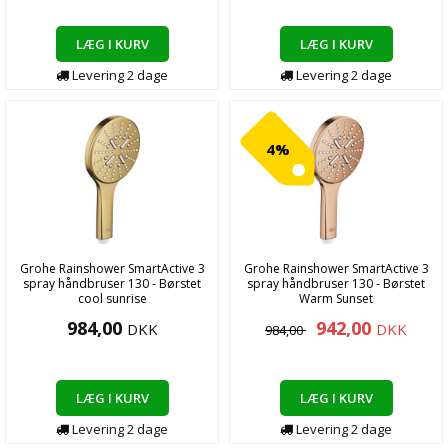
LÆG I KURV
LÆG I KURV
Levering
2
dage
Levering
2
dage
4%
Grohe Rainshower SmartActive 3
Grohe Rainshower SmartActive 3
spray håndbruser 130 - Børstet
spray håndbruser 130 - Børstet
cool sunrise
Warm Sunset
984,00
942,00
DKK
DKK
984,00
LÆG I KURV
LÆG I KURV
Levering
2
dage
Levering
2
dage