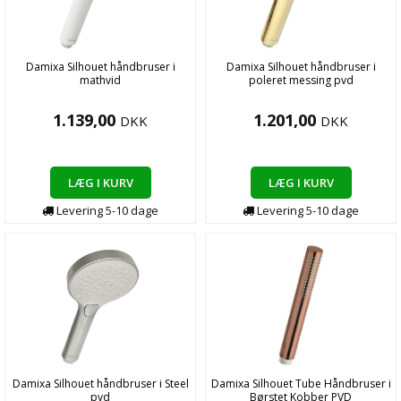
Damixa Silhouet håndbruser i
Damixa Silhouet håndbruser i
mathvid
poleret messing pvd
1.139,00
1.201,00
DKK
DKK
LÆG I KURV
LÆG I KURV
Levering
5-10
dage
Levering
5-10
dage
Damixa Silhouet håndbruser i Steel
Damixa Silhouet Tube Håndbruser i
pvd
Børstet Kobber PVD