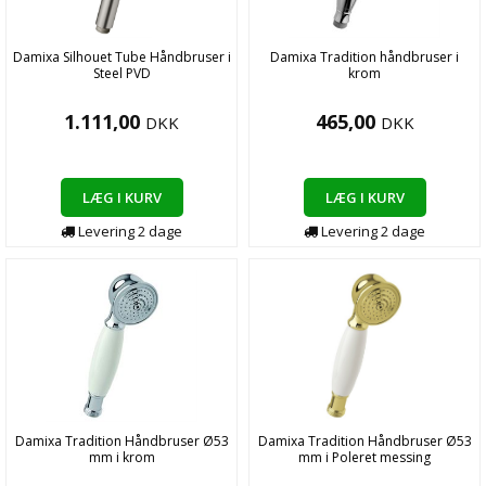
Damixa Silhouet Tube Håndbruser i
Damixa Tradition håndbruser i
Steel PVD
krom
1.111,00
465,00
DKK
DKK
LÆG I KURV
LÆG I KURV
Levering
2
dage
Levering
2
dage
Damixa Tradition Håndbruser Ø53
Damixa Tradition Håndbruser Ø53
mm i krom
mm i Poleret messing