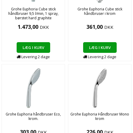
Grohe Euphoria Cube stick
Grohe Euphoria Cube stick
håndbruser 9,5 l/min, 1 spray,
håndbruser i krom
børstet hard graphite
1.473,00
361,00
DKK
DKK
LÆG I KURV
LÆG I KURV
Levering
2
dage
Levering
2
dage
Grohe Euphoria håndbruser Eco,
Grohe Euphoria Håndbruser Mono
krom.
krom
303,00
226,00
DKK
DKK