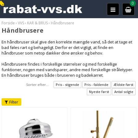
0
Forside
›
VVS
›
KAR & BRUS
›
Håndbrusere
Håndbrusere
En håndbruser skal give den korrekte mængde vand, så det at tage et
bad føles rart og behageligt. Derfor er det vigtigt, at finde en
håndbruser som netop dækker dine ønsker og behov.
Håndbrusere findes i forskellige størrelser og med forskellige
funktioner, nogen med vandsparer, andre med forskellige stråletyper.
En håndbruser bruges både i bruseren og badekarret.
Sorter efter...
Pris - stigende
Pris - faldende
Ældste først
Nyeste først
Antal solgte
Filter