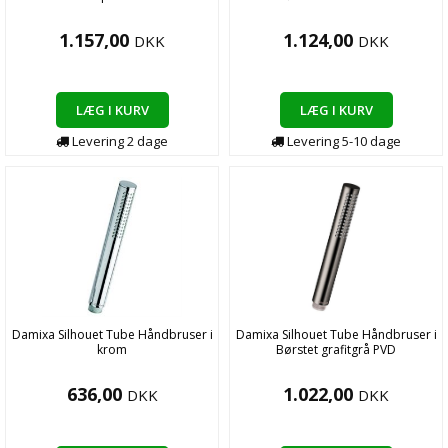
1.157,00
1.124,00
DKK
DKK
LÆG I KURV
LÆG I KURV
Levering
2
dage
Levering
5-10
dage
Damixa Silhouet Tube Håndbruser i
Damixa Silhouet Tube Håndbruser i
krom
Børstet grafitgrå PVD
636,00
1.022,00
DKK
DKK