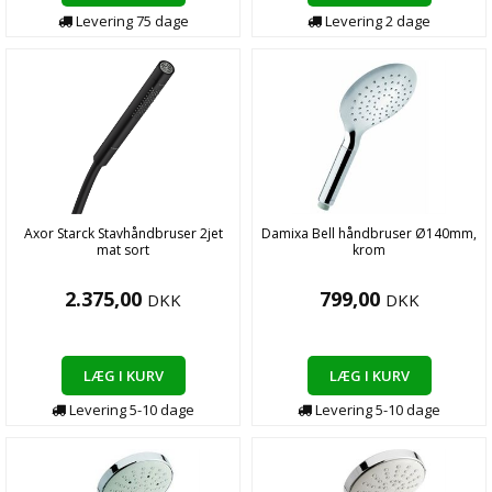
Levering
75
dage
Levering
2
dage
Axor Starck Stavhåndbruser 2jet
Damixa Bell håndbruser Ø140mm,
mat sort
krom
2.375,00
799,00
DKK
DKK
LÆG I KURV
LÆG I KURV
Levering
5-10
dage
Levering
5-10
dage