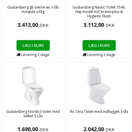
Gustavsberg gb børne wc s-lås
Gustavsberg Nautic Toilet 1546.
m/sæde u/låg
Høj model m/Ceramicplus &
Hygienic Flush
3.413,00
3.112,00
DKK
DKK
LÆG I KURV
LÆG I KURV
Levering
2
dage
Levering
2
dage
Gustavsberg Nordic3 toilet med
Ifö Cera Toilet med indbygget S-lås
lukket S-Lås
1.690,00
2.042,00
DKK
DKK