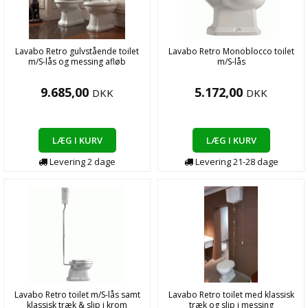
Lavabo Retro gulvstående toilet
Lavabo Retro Monoblocco toilet
m/S-lås og messing afløb
m/S-lås
9.685,00
5.172,00
DKK
DKK
LÆG I KURV
LÆG I KURV
Levering
2
dage
Levering
21-28
dage
Lavabo Retro toilet m/S-lås samt
Lavabo Retro toilet med klassisk
klassisk træk & slip i krom
træk og slip i messing