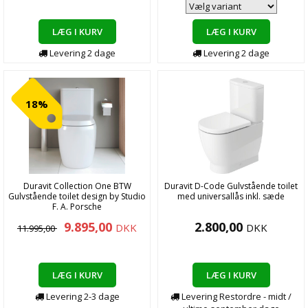
LÆG I KURV
LÆG I KURV
Levering
2
dage
Levering
2
dage
18%
Duravit Collection One BTW
Duravit D-Code Gulvstående toilet
Gulvstående toilet design by Studio
med universallås inkl. sæde
F. A. Porsche
9.895,00
2.800,00
DKK
DKK
11.995,00
LÆG I KURV
LÆG I KURV
Levering
2-3
dage
Levering
Restordre - midt /