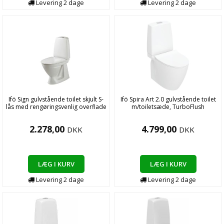
Levering
2
dage
Levering
2
dage
Ifö Sign gulvstående toilet skjult S-
Ifö Spira Art 2.0 gulvstående toilet
lås med rengøringsvenlig overflade
m/toiletsæde, TurboFlush
2.278,00
4.799,00
DKK
DKK
LÆG I KURV
LÆG I KURV
Levering
2
dage
Levering
2
dage