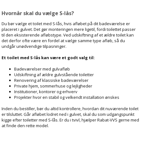
Hvornår skal du vælge S-lås?
Du bør vælge et toilet med S-lås, hvis afløbet på dit badeværelse er
placeret i gulvet. Det gør monteringen mere ligetil, fordi toilettet passer
til den eksisterende afløbstype. Ved udskiftning af et ældre toilet kan
det derfor ofte være en fordel at vælge samme type afløb, så du
undgår unødvendige tilpasninger.
Et toilet med S-lås kan være et godt valg til:
Badeværelser med gulvafløb
Udskiftning af ældre gulvstående toiletter
Renovering af klassiske badeværelser
Private hjem, sommerhuse og lejligheder
Institutioner, kontorer og erhverv
Projekter hvor en stabil og velkendt installation ønskes
Inden du bestiller, bør du altid kontrollere, hvordan dit nuværende toilet
er tilsluttet. Går afløbet lodret ned i gulvet, skal du som udgangspunkt
kigge efter toiletter med S-lås. Er du i tvivl, hjælper Rabat-VVS gerne med
at finde den rette model.