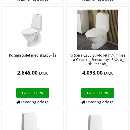
Ifö Sign toilet med skjult S-lås
Ifö Spira 6260 gulvtoilet m/Rimfree,
Ifø Clean og Sensor skyl, S-lås og
skjult afløb,
2.646,00
4.093,00
DKK
DKK
LÆG I KURV
LÆG I KURV
Levering
2
dage
Levering
2
dage