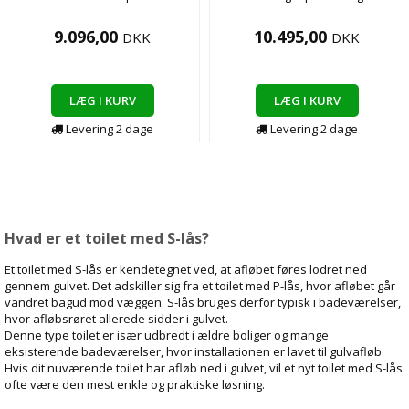
9.096,00
10.495,00
DKK
DKK
LÆG I KURV
LÆG I KURV
Levering
2
dage
Levering
2
dage
Hvad er et toilet med S-lås?
Et toilet med S-lås er kendetegnet ved, at afløbet føres lodret ned
gennem gulvet. Det adskiller sig fra et toilet med P-lås, hvor afløbet går
vandret bagud mod væggen. S-lås bruges derfor typisk i badeværelser,
hvor afløbsrøret allerede sidder i gulvet.
Denne type toilet er især udbredt i ældre boliger og mange
eksisterende badeværelser, hvor installationen er lavet til gulvafløb.
Hvis dit nuværende toilet har afløb ned i gulvet, vil et nyt toilet med S-lås
ofte være den mest enkle og praktiske løsning.