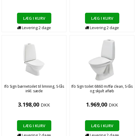
LÆG I KURV
LÆG I KURV
Levering
2
dage
Levering
2
dage
Ifö Sign børnetoilet til limning, S-lås
Ifö Sign toilet 6860 m/Ifø clean, S-lås
inkl. sæde
og skjult afløb
3.198,00
1.969,00
DKK
DKK
LÆG I KURV
LÆG I KURV
Levering
2
dage
Levering
2
dage