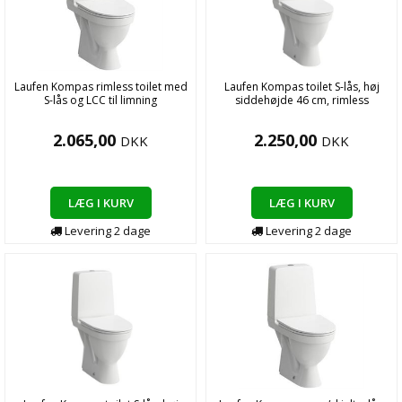
Laufen Kompas rimless toilet med
Laufen Kompas toilet S-lås, høj
S-lås og LCC til limning
siddehøjde 46 cm, rimless
2.065,00
2.250,00
DKK
DKK
LÆG I KURV
LÆG I KURV
Levering
2
dage
Levering
2
dage