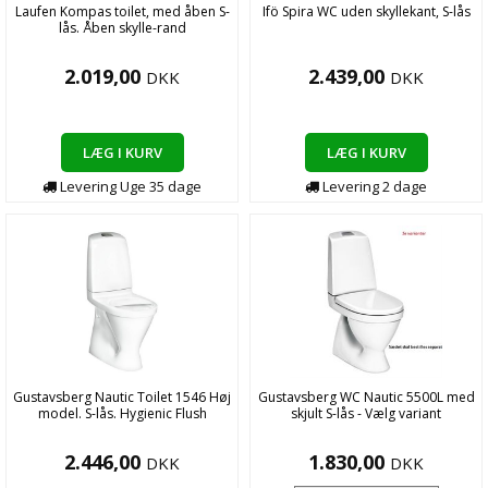
Laufen Kompas toilet, med åben S-
Ifö Spira WC uden skyllekant, S-lås
lås. Åben skylle-rand
2.019,00
2.439,00
DKK
DKK
LÆG I KURV
LÆG I KURV
Levering
Uge 35
dage
Levering
2
dage
Gustavsberg Nautic Toilet 1546 Høj
Gustavsberg WC Nautic 5500L med
model. S-lås. Hygienic Flush
skjult S-lås - Vælg variant
2.446,00
1.830,00
DKK
DKK