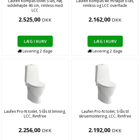
Laufen Kompas toilet S-lås, høj
Laufen Kompas wc m/skjult s-lås,
siddehøjde 46 cm, rimless med
rimless og LCC overflade
LCC
2.525,00
2.162,00
DKK
DKK
LÆG I KURV
LÆG I KURV
Levering
2
dage
Levering
2
dage
Laufen Pro-N toilet, S-lås til limning,
Laufen Pro-N toilet, S-lås til
LCC, Rimfree
skruemontering, LCC, Rimfree
2.256,00
2.192,00
DKK
DKK