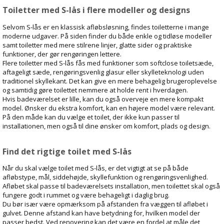
Toiletter med S-lås i flere modeller og designs
Selvom S-lås er en klassisk afløbsløsning, findes toiletterne i mange
moderne udgaver. På siden finder du både enkle og tidløse modeller
samt toiletter med mere stilrene linjer, glatte sider og praktiske
funktioner, der gør rengøringen lettere.
Flere toiletter med S-lås fås med funktioner som softclose toiletsæde,
aftageligt sæde, rengøringsvenlig glasur eller skylleteknologi uden
traditionel skyllekant. Det kan give en mere behagelig brugeroplevelse
og samtidig gøre toilettet nemmere at holde rent i hverdagen.
Hvis badeværelset er lille, kan du også overveje en mere kompakt
model. Ønsker du ekstra komfort, kan en højere model være relevant.
På den måde kan du vælge et toilet, der ikke kun passer til
installationen, men også til dine ønsker om komfort, plads og design.
Find det rigtige toilet med S-lås
Når du skal vælge toilet med S-lås, er det vigtigt at se på både
afløbstype, mål, siddehøjde, skyllefunktion og rengøringsvenlighed.
Afløbet skal passe til badeværelsets installation, men toilettet skal også
fungere godt i rummet og være behageligt i daglig brug.
Du bør især være opmærksom på afstanden fra væggen til afløbet i
gulvet. Denne afstand kan have betydning for, hvilken model der
passer bedst. Ved renovering kan det være en fordel at måle det