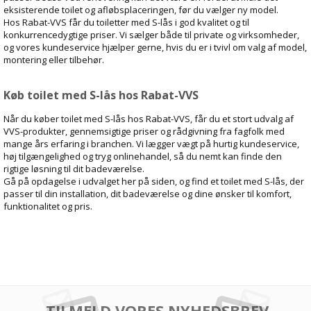
eksisterende toilet og afløbsplaceringen, før du vælger ny model.
Hos Rabat-VVS får du toiletter med S-lås i god kvalitet og til
konkurrencedygtige priser. Vi sælger både til private og virksomheder,
og vores kundeservice hjælper gerne, hvis du er i tvivl om valg af model,
montering eller tilbehør.
Køb toilet med S-lås hos Rabat-VVS
Når du køber toilet med S-lås hos Rabat-VVS, får du et stort udvalg af
VVS-produkter, gennemsigtige priser og rådgivning fra fagfolk med
mange års erfaring i branchen. Vi lægger vægt på hurtig kundeservice,
høj tilgængelighed og tryg onlinehandel, så du nemt kan finde den
rigtige løsning til dit badeværelse.
Gå på opdagelse i udvalget her på siden, og find et toilet med S-lås, der
passer til din installation, dit badeværelse og dine ønsker til komfort,
funktionalitet og pris.
TILMELD VORES NYHEDSBREV