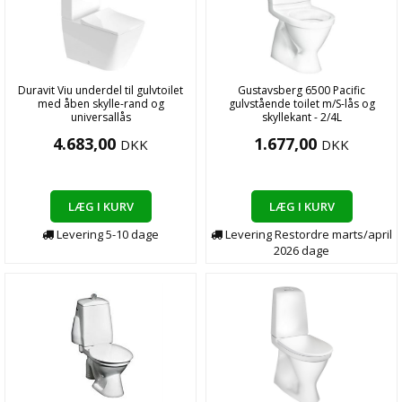
Duravit Viu underdel til gulvtoilet
Gustavsberg 6500 Pacific
med åben skylle-rand og
gulvstående toilet m/S-lås og
universallås
skyllekant - 2/4L
4.683,00
1.677,00
DKK
DKK
LÆG I KURV
LÆG I KURV
Levering
5-10
dage
Levering
Restordre marts/april
2026
dage