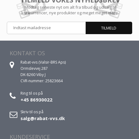
Modtag seneste nyt om alt fra tilbud og udsalg til
konkurrencer, nye produkter og meget meget mere.
KONTAKT OS
Rabat-vvs (Valsir-BRS Aps)
Ormslevvej 287
DK-8260 Viby J
CVR-nummer: 25823664
Ring til os på
+45 86930022
Skriv til os på
salg@rabat-vvs.dk
KUNDESERVICE