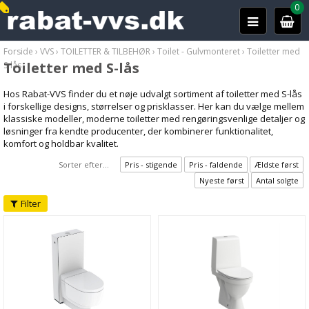
0
Forside
›
VVS
›
TOILETTER & TILBEHØR
›
Toilet - Gulvmonteret
›
Toiletter med
Toiletter med S-lås
S-lås
Hos Rabat-VVS finder du et nøje udvalgt sortiment af toiletter med S-lås
i forskellige designs, størrelser og prisklasser. Her kan du vælge mellem
klassiske modeller, moderne toiletter med rengøringsvenlige detaljer og
løsninger fra kendte producenter, der kombinerer funktionalitet,
komfort og holdbar kvalitet.
Sorter efter...
Pris - stigende
Pris - faldende
Ældste først
Nyeste først
Antal solgte
Filter