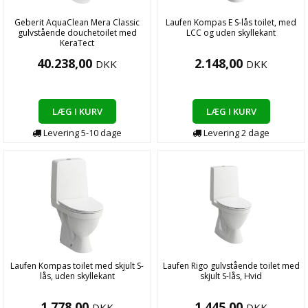
Geberit AquaClean Mera Classic
Laufen Kompas E S-lås toilet, med
gulvstående douchetoilet med
LCC og uden skyllekant
KeraTect
40.238,00
2.148,00
DKK
DKK
LÆG I KURV
LÆG I KURV
Levering
5-10
dage
Levering
2
dage
Laufen Kompas toilet med skjult S-
Laufen Rigo gulvstående toilet med
lås, uden skyllekant
skjult S-lås, Hvid
1.778,00
1.445,00
DKK
DKK