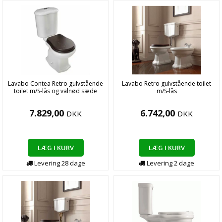
Lavabo Contea Retro gulvstående
Lavabo Retro gulvstående toilet
toilet m/S-lås og valnød sæde
m/S-lås
7.829,00
6.742,00
DKK
DKK
LÆG I KURV
LÆG I KURV
Levering
28
dage
Levering
2
dage