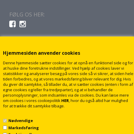
FØLG OS HER:
Hjemmesiden anvender cookies
Denne hjemmeside sætter cookies for at opnå en funktionel side og for
at huske dine foretrukne indstillinger. Ved hjælp af cookies laver vi
statistikker og analyserer besøg på vores side så vi sikrer, at siden hele
tiden forbedres, og at vores markedsføring bliver relevant for dig. Hvis
du giver dit samtykke, så tillader du, at vi sætter cookies (enten i form af
egne cookies og/eller fra tredjeparter), og at vi behandler de
personoplysninger, som indsamles via de cookies. Du kan læse mere
om cookies i vores cookiepolitik
HER
, hvor du også altid har mulighed
for at trække dit samtykke tilbage.
Nødvendige
Markedsføring