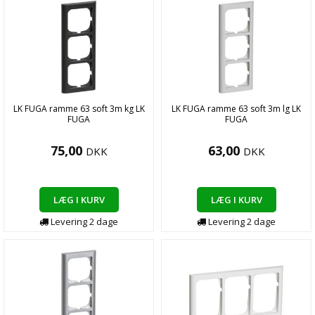
LK FUGA ramme 63 soft 3m kg LK
LK FUGA ramme 63 soft 3m lg LK
FUGA
FUGA
75,00
63,00
DKK
DKK
LÆG I KURV
LÆG I KURV
Levering
2
dage
Levering
2
dage