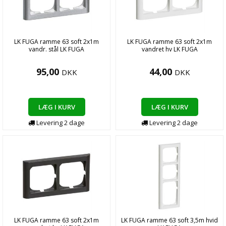
LK FUGA ramme 63 soft 2x1m
LK FUGA ramme 63 soft 2x1m
vandr. stål LK FUGA
vandret hv LK FUGA
95,00
44,00
DKK
DKK
LÆG I KURV
LÆG I KURV
Levering
2
dage
Levering
2
dage
LK FUGA ramme 63 soft 2x1m
LK FUGA ramme 63 soft 3,5m hvid