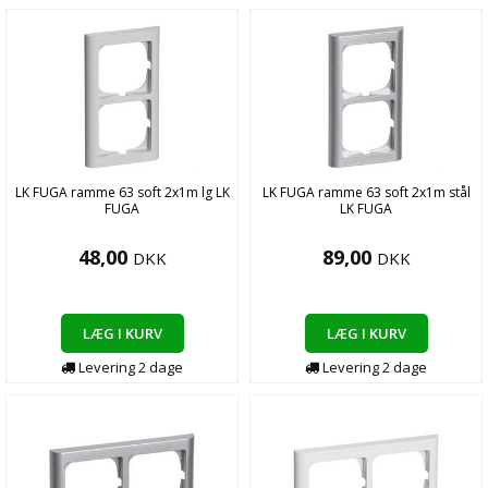
LK FUGA ramme 63 soft 2x1m lg LK
LK FUGA ramme 63 soft 2x1m stål
FUGA
LK FUGA
48,00
89,00
DKK
DKK
LÆG I KURV
LÆG I KURV
Levering
2
dage
Levering
2
dage