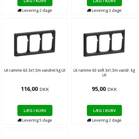
LÆG I KURV
LÆG I KURV
Levering
2
dage
Levering
2
dage
LK ramme 63 3x1,5m vandret kg LK
LK ramme 63 soft 3x1,5m vandr. kg
LK
116,00
95,00
DKK
DKK
LÆG I KURV
LÆG I KURV
Levering
5
dage
Levering
2
dage