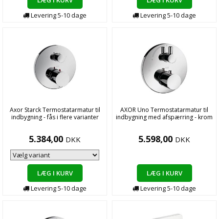
LÆG I KURV
LÆG I KURV
Levering
5-10
dage
Levering
5-10
dage
Axor Starck Termostatarmatur til
AXOR Uno Termostatarmatur til
indbygning - fås i flere varianter
indbygning med afspærring - krom
5.384,00
5.598,00
DKK
DKK
LÆG I KURV
LÆG I KURV
Levering
5-10
dage
Levering
5-10
dage