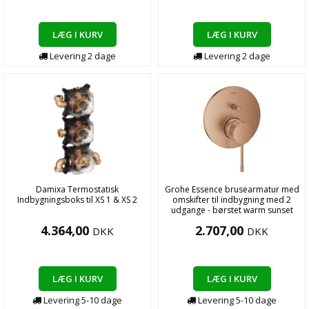
LÆG I KURV
LÆG I KURV
Levering
2
dage
Levering
2
dage
Damixa Termostatisk
Grohe Essence brusearmatur med
Indbygningsboks til XS 1 & XS 2
omskifter til indbygning med 2
udgange - børstet warm sunset
4.364,00
2.707,00
DKK
DKK
LÆG I KURV
LÆG I KURV
Levering
5-10
dage
Levering
5-10
dage