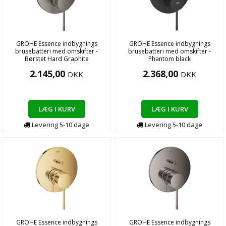
GROHE Essence indbygnings
GROHE Essence indbygnings
brusebatteri med omskifter -
brusebatteri med omskifter -
Børstet Hard Graphite
Phantom black
2.145,00
2.368,00
DKK
DKK
LÆG I KURV
LÆG I KURV
Levering
5-10
dage
Levering
5-10
dage
GROHE Essence indbygnings
GROHE Essence indbygnings