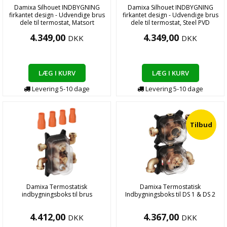
Damixa Silhouet INDBYGNING
Damixa Silhouet INDBYGNING
firkantet design - Udvendige brus
firkantet design - Udvendige brus
dele til termostat, Matsort
dele til termostat, Steel PVD
4.349,00
4.349,00
DKK
DKK
LÆG I KURV
LÆG I KURV
Levering
5-10
dage
Levering
5-10
dage
Tilbud
Damixa Termostatisk
Damixa Termostatisk
indbygningsboks til brus
Indbygningsboks til DS 1 & DS 2
4.412,00
4.367,00
DKK
DKK