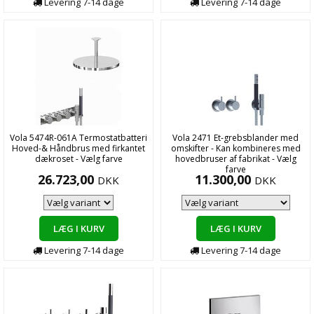
Levering
7-14
dage
Levering
7-14
dage
Vola 5474R-061A Termostatbatteri
Vola 2471 Et-grebsblander med
Hoved-& Håndbrus med firkantet
omskifter - Kan kombineres med
dækroset - Vælg farve
hovedbruser af fabrikat - Vælg
farve
26.723,00
11.300,00
DKK
DKK
LÆG I KURV
LÆG I KURV
Levering
7-14
dage
Levering
7-14
dage