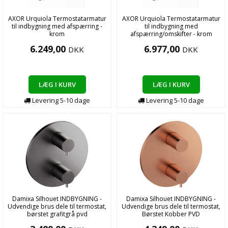
AXOR Urquiola Termostatarmatur
AXOR Urquiola Termostatarmatur
til indbygning med afspærring -
til indbygning med
krom
afspærring/omskifter - krom
6.249,00
6.977,00
DKK
DKK
LÆG I KURV
LÆG I KURV
Levering
5-10
dage
Levering
5-10
dage
Damixa Silhouet INDBYGNING -
Damixa Silhouet INDBYGNING -
Udvendige brus dele til termostat,
Udvendige brus dele til termostat,
børstet grafitgrå pvd
Børstet Kobber PVD