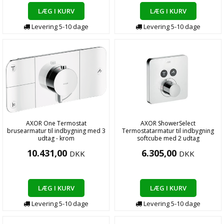
LÆG I KURV
LÆG I KURV
Levering
5-10
dage
Levering
5-10
dage
AXOR One Termostat
AXOR ShowerSelect
brusearmatur til indbygning med 3
Termostatarmatur til indbygning
udtag - krom
softcube med 2 udtag
10.431,00
6.305,00
DKK
DKK
LÆG I KURV
LÆG I KURV
Levering
5-10
dage
Levering
5-10
dage