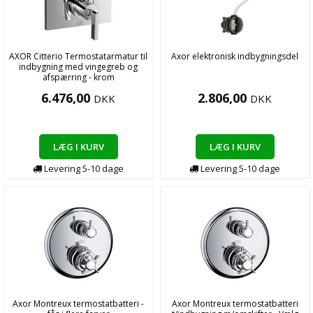
AXOR Citterio Termostatarmatur til
Axor elektronisk indbygningsdel
indbygning med vingegreb og
afspærring - krom
6.476,00
2.806,00
DKK
DKK
LÆG I KURV
LÆG I KURV
Levering
5-10
dage
Levering
5-10
dage
Axor Montreux termostatbatteri -
Axor Montreux termostatbatteri