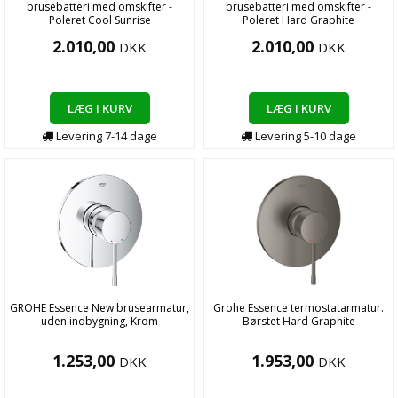
brusebatteri med omskifter -
brusebatteri med omskifter -
Poleret Cool Sunrise
Poleret Hard Graphite
2.010,00
2.010,00
DKK
DKK
LÆG I KURV
LÆG I KURV
Levering
7-14
dage
Levering
5-10
dage
GROHE Essence New brusearmatur,
Grohe Essence termostatarmatur.
uden indbygning, Krom
Børstet Hard Graphite
1.253,00
1.953,00
DKK
DKK