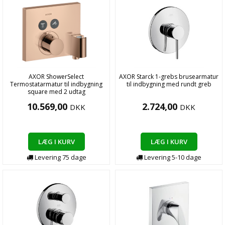
AXOR ShowerSelect
AXOR Starck 1-grebs brusearmatur
Termostatarmatur til indbygning
til indbygning med rundt greb
square med 2 udtag
10.569,00
2.724,00
DKK
DKK
LÆG I KURV
LÆG I KURV
Levering
75
dage
Levering
5-10
dage