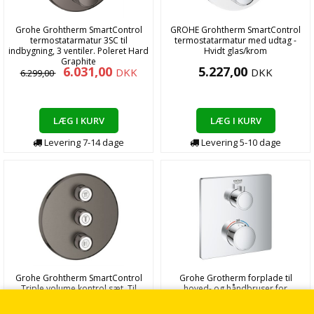
Grohe Grohtherm SmartControl
GROHE Grohtherm SmartControl
termostatarmatur 3SC til
termostatarmatur med udtag -
indbygning, 3 ventiler. Poleret Hard
Hvidt glas/krom
Graphite
6.031,00
5.227,00
DKK
DKK
6.299,00
LÆG I KURV
LÆG I KURV
Levering
7-14
dage
Levering
5-10
dage
Grohe Grohtherm SmartControl
Grohe Grotherm forplade til
Triple volume kontrol sæt. Til
hoved- og håndbruser for
indbygning. Børstet Hard Graphite
indbygning i Krom