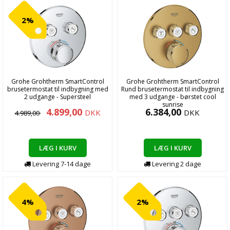
2%
Grohe Grohtherm SmartControl
Grohe Grohtherm SmartControl
brusetermostat til indbygning med
Rund brusetermostat til indbygning
2 udgange - Supersteel
med 3 udgange - børstet cool
sunrise
4.899,00
6.384,00
DKK
DKK
4.989,00
LÆG I KURV
LÆG I KURV
Levering
7-14
dage
Levering
2
dage
4%
2%