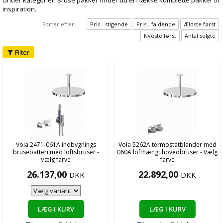
Under kategorien Bruse pakker finder du en række komplette pakker til
inspiration.
Sorter efter...
Pris - stigende
Pris - faldende
Ældste først
Nyeste først
Antal solgte
Filter
Vola 2471-061A indbygnings
Vola 5262A termostatblander med
brusebatteri med loftsbruser -
060A lofthængt hovedbruser - Vælg
Vælg farve
farve
26.137,00
22.892,00
DKK
DKK
LÆG I KURV
LÆG I KURV