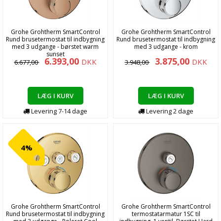
Grohe Grohtherm SmartControl
Grohe Grohtherm SmartControl
Rund brusetermostat til indbygning
Rund brusetermostat til indbygning
med 3 udgange - børstet warm
med 3 udgange - krom
sunset
6.393,00
3.875,00
DKK
DKK
6.677,00
3.948,00
LÆG I KURV
LÆG I KURV
Levering
7-14
dage
Levering
2
dage
4%
Grohe Grohtherm SmartControl
Grohe Grohtherm SmartControl
Rund brusetermostat til indbygning
termostatarmatur 1SC til