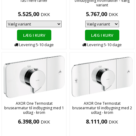
fås i flere farver
t/indbygning m/omskifter - Vælg
variant
5.525,00
5.767,00
DKK
DKK
LÆG I KURV
LÆG I KURV
Levering
5-10
dage
Levering
5-10
dage
AXOR One Termostat
AXOR One Termostat
brusearmatur til indbygning med 1
brusearmatur til indbygning med 2
udtag - krom
udtag - krom
6.398,00
8.111,00
DKK
DKK