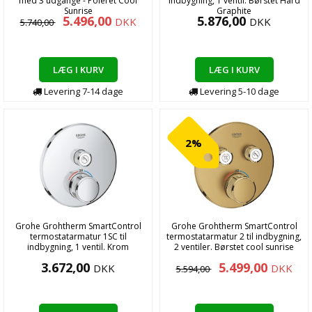
med 3 udgange - Poleret Cool
indbygning, 1 ventil. Børstet Hard
Sunrise
Graphite
5.496,00
5.876,00
DKK
DKK
5.740,00
LÆG I KURV
LÆG I KURV
Levering
7-14
dage
Levering
5-10
dage
2%
Grohe Grohtherm SmartControl
Grohe Grohtherm SmartControl
termostatarmatur 1SC til
termostatarmatur 2 til indbygning,
indbygning, 1 ventil. Krom
2 ventiler. Børstet cool sunrise
3.672,00
5.499,00
DKK
DKK
5.594,00