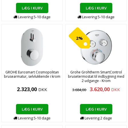
LÆG I KURV
LÆG I KURV
Levering
5-10
dage
Levering
5-10
dage
2%
GROHE Eurosmart Cosmopolitan
Grohe Grohtherm SmartControl
brusearmatur, selvlukkende i krom
brusetermostat til indbygning med
2 udgange - Krom
2.323,00
3.620,00
DKK
DKK
3.684,00
LÆG I KURV
LÆG I KURV
Levering
5-10
dage
Levering
2
dage