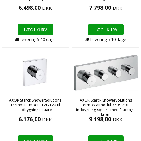
6.498,00
7.798,00
DKK
DKK
LÆG I KURV
LÆG I KURV
Levering
5-10
dage
Levering
5-10
dage
AXOR Starck ShowerSolutions
AXOR Starck ShowerSolutions
Termostatmodul 120/120 til
Termostatmodul 360/120 til
indbygning square
indbygning square med 3 udtag -
krom
6.176,00
9.198,00
DKK
DKK