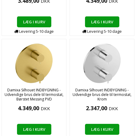
3.489,00
4.349,00
DKK
DKK
LÆG I KURV
LÆG I KURV
Levering
5-10
dage
Levering
5-10
dage
Damixa Silhouet INDBYGNING -
Damixa Silhouet INDBYGNING -
Udvendige brus dele til termostat,
Udvendige brus dele til termostat,
Børstet Messing PVD
Krom
4.349,00
2.347,00
DKK
DKK
LÆG I KURV
LÆG I KURV