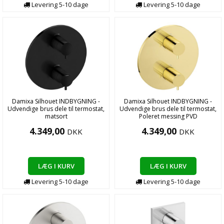
Levering
5-10
dage
Levering
5-10
dage
Damixa Silhouet INDBYGNING -
Damixa Silhouet INDBYGNING -
Udvendige brus dele til termostat,
Udvendige brus dele til termostat,
matsort
Poleret messing PVD
4.349,00
4.349,00
DKK
DKK
LÆG I KURV
LÆG I KURV
Levering
5-10
dage
Levering
5-10
dage