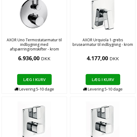
AXOR Uno Termostatarmatur til
AXOR Urquiola 1-grebs
indbygning med
brusearmatur til indbygning - krom
afspærring/omskifter - krom
6.936,00
4.177,00
DKK
DKK
LÆG I KURV
LÆG I KURV
Levering
5-10
dage
Levering
5-10
dage