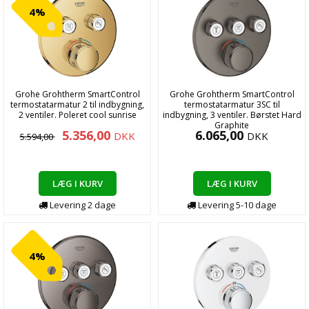
4%
Grohe Grohtherm SmartControl
Grohe Grohtherm SmartControl
termostatarmatur 2 til indbygning,
termostatarmatur 3SC til
2 ventiler. Poleret cool sunrise
indbygning, 3 ventiler. Børstet Hard
Graphite
5.356,00
6.065,00
DKK
DKK
5.594,00
LÆG I KURV
LÆG I KURV
Levering
2
dage
Levering
5-10
dage
4%