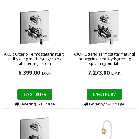
AXOR Citterio Termostatarmatur til
AXOR Citterio Termostatarmatur til
indbygning med krydsgreb og
indbygning med krydsgreb og
afspærring - krom
afspærring/omskifter
6.399,00
7.273,00
DKK
DKK
LÆG I KURV
LÆG I KURV
Levering
5-10
dage
Levering
5-10
dage