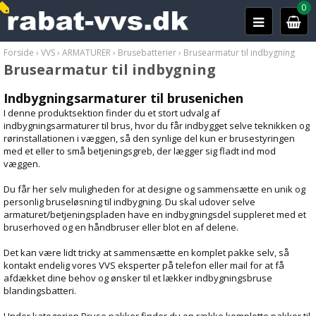
0
Forside
›
VVS
›
ARMATURER
›
Brusebatterier
›
Brusearmatur til indbygning
Brusearmatur til indbygning
Indbygningsarmaturer til brusenichen
I denne produktsektion finder du et stort udvalg af
indbygningsarmaturer til brus, hvor du får indbygget selve teknikken og
rørinstallationen i væggen, så den synlige del kun er brusestyringen
med et eller to små betjeningsgreb, der lægger sig fladt ind mod
væggen.
Du får her selv muligheden for at designe og sammensætte en unik og
personlig bruseløsning til indbygning. Du skal udover selve
armaturet/betjeningspladen have en indbygningsdel suppleret med et
bruserhoved og en håndbruser eller blot en af delene.
Det kan være lidt tricky at sammensætte en komplet pakke selv, så
kontakt endelig vores VVS eksperter på telefon eller mail for at få
afdækket dine behov og ønsker til et lækker indbygningsbruse
blandingsbatteri.