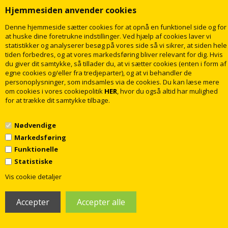
3.835,00
2.819,00
DKK
DKK
Hjemmesiden anvender cookies
Denne hjemmeside sætter cookies for at opnå en funktionel side og for
at huske dine foretrukne indstillinger. Ved hjælp af cookies laver vi
LÆG I KURV
LÆG I KURV
statistikker og analyserer besøg på vores side så vi sikrer, at siden hele
tiden forbedres, og at vores markedsføring bliver relevant for dig. Hvis
Levering
5-10
dage
Levering
5-10
dage
du giver dit samtykke, så tillader du, at vi sætter cookies (enten i form af
egne cookies og/eller fra tredjeparter), og at vi behandler de
personoplysninger, som indsamles via de cookies. Du kan læse mere
om cookies i vores cookiepolitik
HER
, hvor du også altid har mulighed
4%
for at trække dit samtykke tilbage.
Nødvendige
Markedsføring
Funktionelle
Grohe Grotherm termostatarmatur
Grohe Grotherm termostatarmatur
Statistiske
(udvendige dele) til indbygning i
til hoved- og håndbruser for
1
Krom
indbygning i Krom
Vis cookie detaljer
2.720,00
2.691,00
DKK
DKK
2.811,00
LÆG I KURV
LÆG I KURV