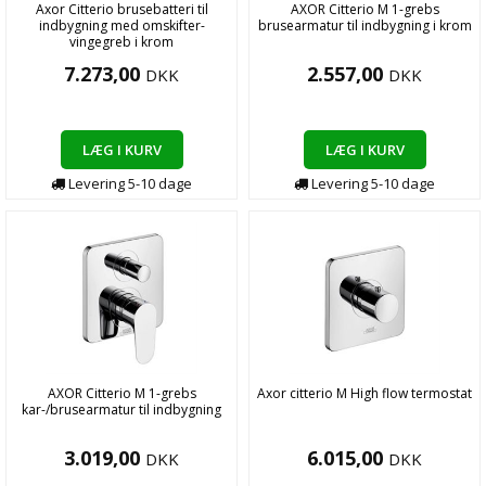
Axor Citterio brusebatteri til
AXOR Citterio M 1-grebs
indbygning med omskifter-
brusearmatur til indbygning i krom
vingegreb i krom
7.273,00
2.557,00
DKK
DKK
LÆG I KURV
LÆG I KURV
Levering
5-10
dage
Levering
5-10
dage
AXOR Citterio M 1-grebs
Axor citterio M High flow termostat
kar-/brusearmatur til indbygning
3.019,00
6.015,00
DKK
DKK