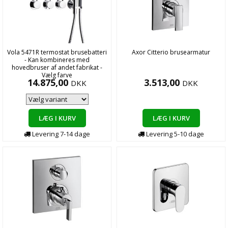
Vola 5471R termostat brusebatteri
Axor Citterio brusearmatur
- Kan kombineres med
hovedbruser af andet fabrikat -
Vælg farve
14.875,00
3.513,00
DKK
DKK
LÆG I KURV
LÆG I KURV
Levering
7-14
dage
Levering
5-10
dage