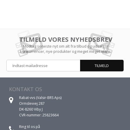
TILMELD VORES NYHEDSBREV
Modtag seneste nyt om alt fra tilbud og udsalg til
konkurrencer, nye produkter og meget meget mere.
KONTAKT OS
Rabat-vvs (Valsir-BRS Aps)
Ormslevvej 287
DK-8260 Viby J
CVR-nummer: 25823664
Ring til os på