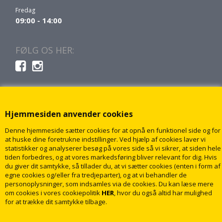
Fredag
09:00 - 14:00
FØLG OS HER:
Hjemmesiden anvender cookies
Denne hjemmeside sætter cookies for at opnå en funktionel side og for
at huske dine foretrukne indstillinger. Ved hjælp af cookies laver vi
statistikker og analyserer besøg på vores side så vi sikrer, at siden hele
tiden forbedres, og at vores markedsføring bliver relevant for dig. Hvis
du giver dit samtykke, så tillader du, at vi sætter cookies (enten i form af
egne cookies og/eller fra tredjeparter), og at vi behandler de
personoplysninger, som indsamles via de cookies. Du kan læse mere
om cookies i vores cookiepolitik
HER
, hvor du også altid har mulighed
for at trække dit samtykke tilbage.