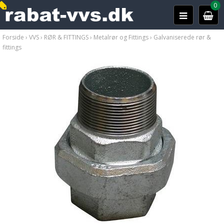
0
Forside
›
VVS
›
RØR & FITTINGS
›
Metalrør og Fittings
›
Galvaniserede rør &
fittings