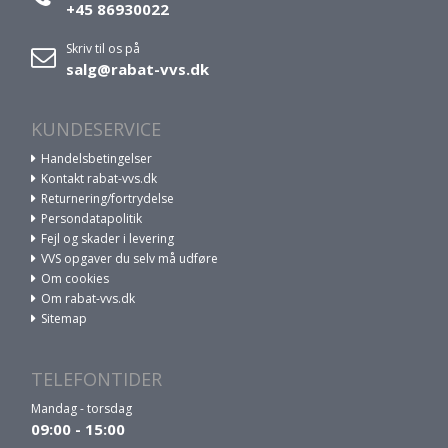
+45 86930022
Skriv til os på
salg@rabat-vvs.dk
KUNDESERVICE
Handelsbetingelser
Kontakt rabat-vvs.dk
Returnering/fortrydelse
Persondatapolitik
Fejl og skader i levering
VVS opgaver du selv må udføre
Om cookies
Om rabat-vvs.dk
Sitemap
TELEFONTIDER
Mandag - torsdag
09:00 - 15:00