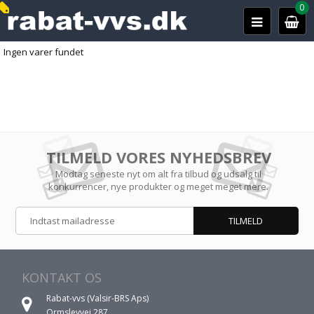
0
Ingen varer fundet
TILMELD VORES NYHEDSBREV
Modtag seneste nyt om alt fra tilbud og udsalg til
konkurrencer, nye produkter og meget meget mere.
KONTAKT OS
Rabat-vvs (Valsir-BRS Aps)
Ormslevvej 287