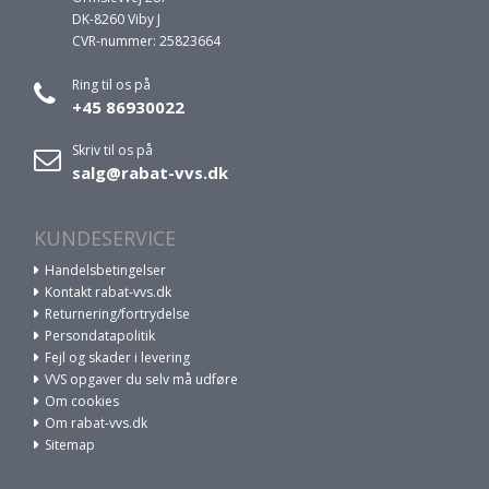
DK-8260 Viby J
CVR-nummer: 25823664
Ring til os på
+45 86930022
Skriv til os på
salg@rabat-vvs.dk
KUNDESERVICE
Handelsbetingelser
Kontakt rabat-vvs.dk
Returnering/fortrydelse
Persondatapolitik
Fejl og skader i levering
VVS opgaver du selv må udføre
Om cookies
Om rabat-vvs.dk
Sitemap