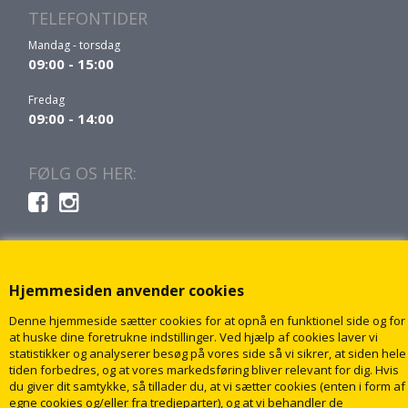
TELEFONTIDER
Mandag - torsdag
09:00 - 15:00
Fredag
09:00 - 14:00
FØLG OS HER:
Hjemmesiden anvender cookies
Denne hjemmeside sætter cookies for at opnå en funktionel side og for
at huske dine foretrukne indstillinger. Ved hjælp af cookies laver vi
statistikker og analyserer besøg på vores side så vi sikrer, at siden hele
tiden forbedres, og at vores markedsføring bliver relevant for dig. Hvis
du giver dit samtykke, så tillader du, at vi sætter cookies (enten i form af
egne cookies og/eller fra tredjeparter), og at vi behandler de