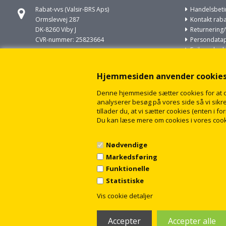
Rabat-vvs (Valsir-BRS Aps)
Handelsbeti
Ormslevvej 287
Kontakt raba
DK-8260 Viby J
Returnering/
CVR-nummer: 25823664
Persondatapo
Fejl og skade
Ring til os på
VVS opgaver
+45 86930022
Om cookies
Hjemmesiden anvender cookie
Om rabat-vv
Skriv til os på
Sitemap
Denne hjemmeside sætter cookies for at opn
salg@rabat-vvs.dk
analyserer besøg på vores side så vi sikrer
tillader du, at vi sætter cookies (enten i 
Du kan læse mere om cookies i vores cook
Nødvendige
Markedsføring
Funktionelle
Statistiske
Vis cookie detaljer