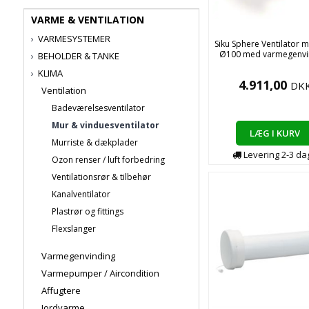
VARME & VENTILATION
VARMESYSTEMER
Siku Sphere Ventilator m
Ø100 med varmegenvi
BEHOLDER & TANKE
KLIMA
4.911,00
DK
Ventilation
Badeværelsesventilator
Mur & vinduesventilator
LÆG I KURV
Murriste & dækplader
Levering
2-3
da
Ozon renser / luft forbedring
Ventilationsrør & tilbehør
Kanalventilator
Plastrør og fittings
Flexslanger
Varmegenvinding
Varmepumper / Aircondition
Affugtere
Jordvarme