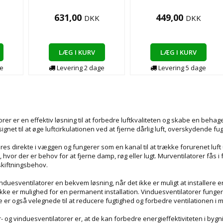
631,00
449,00
DKK
DKK
LÆG I KURV
LÆG I KURV
e
Levering
2
dage
Levering
5
dage
rer er en effektiv løsning til at forbedre luftkvaliteten og skabe en beha
signet til at øge luftcirkulationen ved at fjerne dårlig luft, overskydende f
eres direkte i væggen og fungerer som en kanal til at trække forurenet luft
vor der er behov for at fjerne damp, røg eller lugt. Murventilatorer fås i f
skiftningsbehov.
duesventilatorer en bekvem løsning, når det ikke er muligt at installere en
r ikke er mulighed for en permanent installation. Vinduesventilatorer funger
 er også velegnede til at reducere fugtighed og forbedre ventilationen i 
 og vinduesventilatorer er, at de kan forbedre energieffektiviteten i bygn