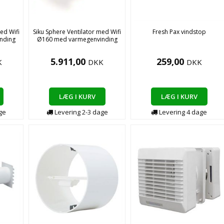
ed Wifi
Siku Sphere Ventilator med Wifi
Fresh Pax vindstop
nding
Ø160 med varmegenvinding
5.911,00
259,00
K
DKK
DKK
LÆG I KURV
LÆG I KURV
ge
Levering
2-3
dage
Levering
4
dage