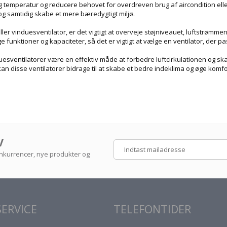
 temperatur og reducere behovet for overdreven brug af aircondition eller
 samtidig skabe et mere bæredygtigt miljø.
ler vinduesventilator, er det vigtigt at overveje støjniveauet, luftstrømmen
 funktioner og kapaciteter, så det er vigtigt at vælge en ventilator, der pa
nduesventilatorer være en effektiv måde at forbedre luftcirkulationen og ska
an disse ventilatorer bidrage til at skabe et bedre indeklima og øge komf
V
konkurrencer, nye produkter og
ERVICE
TELEFONTIDER