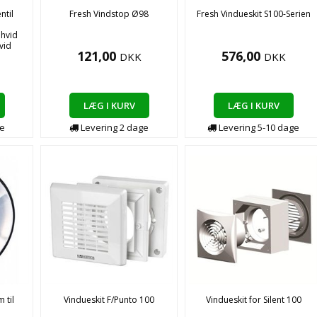
ntil
Fresh Vindstop Ø98
Fresh Vindueskit S100-Serien
hvid
vid
121,00
576,00
DKK
DKK
LÆG I KURV
LÆG I KURV
e
Levering
2
dage
Levering
5-10
dage
 til
Vindueskit F/Punto 100
Vindueskit for Silent 100