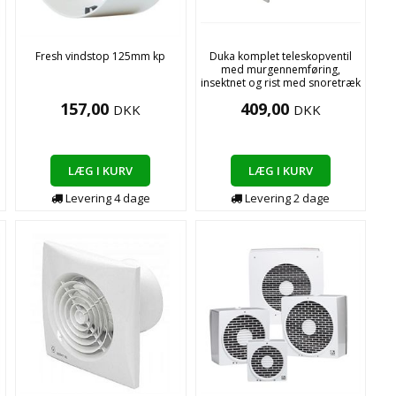
Fresh vindstop 125mm kp
Duka komplet teleskopventil
med murgennemføring,
insektnet og rist med snoretræk
157,00
409,00
DKK
DKK
LÆG I KURV
LÆG I KURV
Levering
4
dage
Levering
2
dage