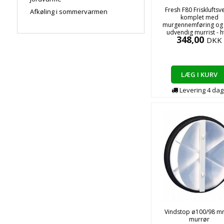
Fresh F80 Friskluftsve
Afkøling i sommervarmen
komplet med
murgennemføring og 
udvendig murrist - h
348,00
DKK
LÆG I KURV
Levering
4
dag
Vindstop ø100/98 mm
murrør