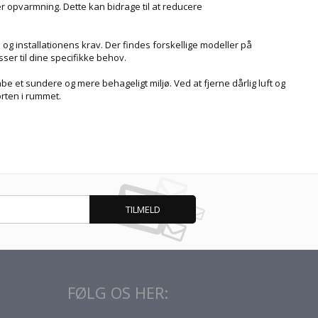
 opvarmning. Dette kan bidrage til at reducere
 og installationens krav. Der findes forskellige modeller på
sser til dine specifikke behov.
be et sundere og mere behageligt miljø. Ved at fjerne dårlig luft og
orten i rummet.
FØLG OS HER: