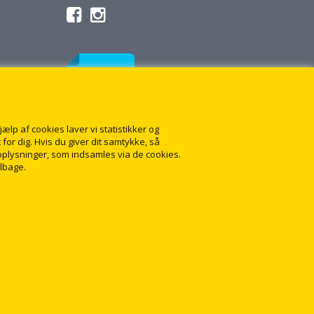
lp af cookies laver vi statistikker og
for dig. Hvis du giver dit samtykke, så
onoplysninger, som indsamles via de cookies.
ilbage.
1
👋 Har du brug for hjælp?