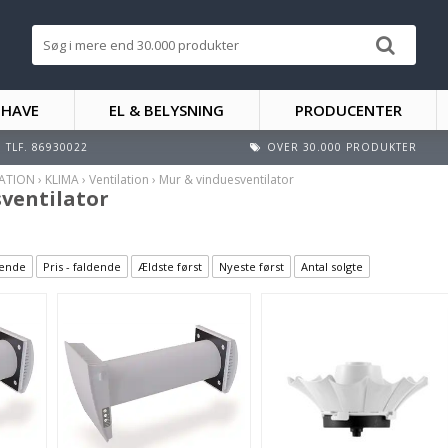
 HAVE
EL & BELYSNING
PRODUCENTER
TLF. 86930022
OVER 30.000 PRODUKTER
LATION
›
KLIMA
›
Ventilation
›
Mur & vinduesventilator
ventilator
igende
Pris - faldende
Ældste først
Nyeste først
Antal solgte