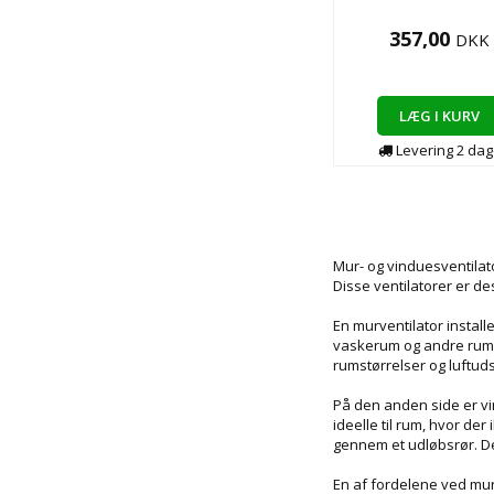
357,00
DKK
LÆG I KURV
Levering
2
dag
Mur- og vinduesventilato
Disse ventilatorer er de
En murventilator install
vaskerum og andre rum, h
rumstørrelser og luftud
På den anden side er vin
ideelle til rum, hvor de
gennem et udløbsrør. De
En af fordelene ved mur-