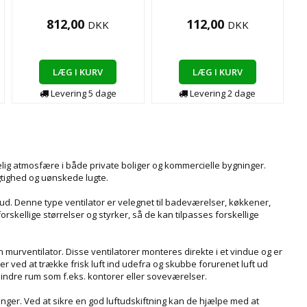
812,00
112,00
DKK
DKK
LÆG I KURV
LÆG I KURV
Levering
5
dage
Levering
2
dage
gelig atmosfære i både private boliger og kommercielle bygninger.
ugtighed og uønskede lugte.
 ud. Denne type ventilator er velegnet til badeværelser, køkkener,
orskellige størrelser og styrker, så de kan tilpasses forskellige
 murventilator. Disse ventilatorer monteres direkte i et vindue og er
er ved at trække frisk luft ind udefra og skubbe forurenet luft ud
mindre rum som f.eks. kontorer eller soveværelser.
inger. Ved at sikre en god luftudskiftning kan de hjælpe med at