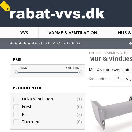
VVS
VARME & VENTILATION
HUS &
4,6 STJERNER PÅ TRUSTPILOT
Forside
›
VARME & VENTI
Mur & vindues
PRIS
112
DKK
5,911
DKK
Mur & vinduesventilator
Sorter efter...
Pris - st
PRODUCENTER
Duka Ventilation
(1)
Fresh
(6)
PL
(2)
Thermex
(6)