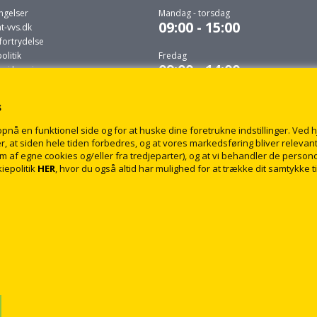
ngelser
Mandag - torsdag
09:00 - 15:00
t-vvs.dk
fortrydelse
litik
Fredag
09:00 - 14:00
r i levering
 du selv må udføre
s
s.dk
å en funktionel side og for at huske dine foretrukne indstillinger. Ved hjæ
, at siden hele tiden forbedres, og at vores markedsføring bliver relevant 
form af egne cookies og/eller fra tredjeparter), og at vi behandler de pers
iepolitik
HER
, hvor du også altid har mulighed for at trække dit samtykke t
© 2009 - 2018 rabatvvs.dk. Alle rettigheder forbeholdt