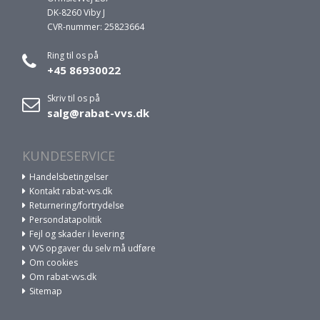
DK-8260 Viby J
CVR-nummer: 25823664
Ring til os på
+45 86930022
Skriv til os på
salg@rabat-vvs.dk
KUNDESERVICE
Handelsbetingelser
Kontakt rabat-vvs.dk
Returnering/fortrydelse
Persondatapolitik
Fejl og skader i levering
VVS opgaver du selv må udføre
Om cookies
Om rabat-vvs.dk
Sitemap