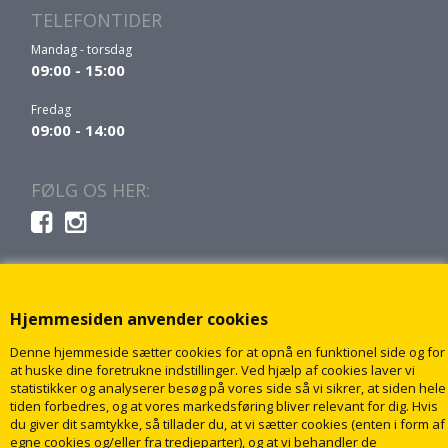
TELEFONTIDER
Mandag - torsdag
09:00 - 15:00
Fredag
09:00 - 14:00
FØLG OS HER:
Hjemmesiden anvender cookies
Denne hjemmeside sætter cookies for at opnå en funktionel side og for
at huske dine foretrukne indstillinger. Ved hjælp af cookies laver vi
statistikker og analyserer besøg på vores side så vi sikrer, at siden hele
tiden forbedres, og at vores markedsføring bliver relevant for dig. Hvis
du giver dit samtykke, så tillader du, at vi sætter cookies (enten i form af
egne cookies og/eller fra tredjeparter), og at vi behandler de