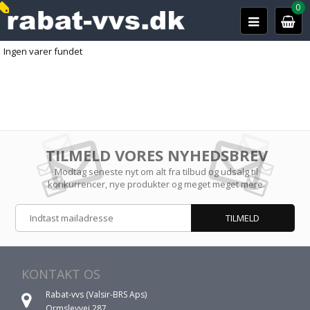
0
Ingen varer fundet
TILMELD VORES NYHEDSBREV
Modtag seneste nyt om alt fra tilbud og udsalg til
konkurrencer, nye produkter og meget meget mere.
KONTAKT OS
Rabat-vvs (Valsir-BRS Aps)
Ormslevvej 287