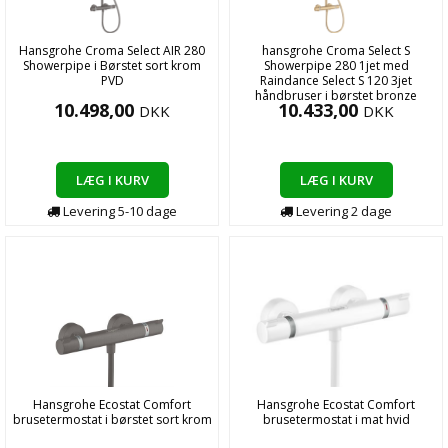
Hansgrohe Croma Select AIR 280
hansgrohe Croma Select S
Showerpipe i Børstet sort krom
Showerpipe 280 1jet med
PVD
Raindance Select S 120 3jet
håndbruser i børstet bronze
10.498,00
10.433,00
DKK
DKK
LÆG I KURV
LÆG I KURV
Levering
5-10
dage
Levering
2
dage
Hansgrohe Ecostat Comfort
Hansgrohe Ecostat Comfort
brusetermostat i børstet sort krom
brusetermostat i mat hvid