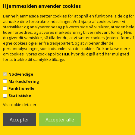
Hjemmesiden anvender cookies
LÆG I KURV
LÆG I KURV
Denne hjemmeside sætter cookies for at opnå en funktionel side og for
at huske dine foretrukne indstillinger. Ved hjælp af cookies laver vi
Levering
2
dage
Levering
2
dage
statistikker og analyserer besøg på vores side så vi sikrer, at siden hele
tiden forbedres, og at vores markedsføring bliver relevant for dig. Hvis
du giver dit samtykke, så tillader du, at vi sætter cookies (enten i form af
egne cookies og/eller fra tredjeparter), og at vi behandler de
personoplysninger, som indsamles via de cookies. Du kan læse mere
om cookies i vores cookiepolitik
HER
, hvor du også altid har mulighed
for at trække dit samtykke tilbage.
Nødvendige
Ideal Standard Ceratherm T50
Ideal Standard Ceratherm T50 kar-
Markedsføring
Brusebatteri m/termostat i krom
brusearmatur med termostat i
Funktionelle
krom
Statistiske
936,00
1.598,00
DKK
DKK
1
Vis cookie detaljer
LÆG I KURV
LÆG I KURV
Levering
2
dage
Levering
14-21
dage