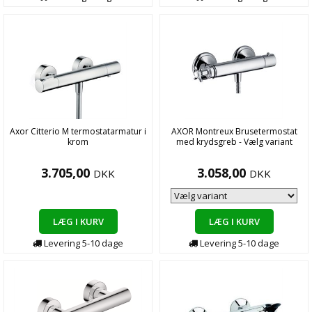
Axor Citterio M termostatarmatur i
AXOR Montreux Brusetermostat
krom
med krydsgreb - Vælg variant
3.705,00
3.058,00
DKK
DKK
LÆG I KURV
LÆG I KURV
Levering
5-10
dage
Levering
5-10
dage