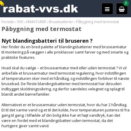
0
Forside
›
VVS
›
ARMATURER
›
Brusebatterier
›
Påbygning med termostat
Påbygning med termostat
Nyt blandingsbatteri til bruseren ?
Her finder du en bred palette af blandingsbatterier med brusearmatur
til montering på væggen i alle prisklasser samt farver og med smarte og
praktiske features.
Hvad skal du vælge – et brusearmatur med eller uden termostat ? Vi vil
anbefale et brusearmatur med termostat regulering, hvor indstillingen
af temperaturen sker med et håndtag, og indstillingen forbliver til næste
brusebad. De fleste blandingsbatterier med termostat har desuden
indbygget skoldningssikring, og derfor særdeles velegnet og oplagt til
blandt andet børnefamilier.
Alternativet er et brusearmatur uden termostat, hvor du har 2 håndtag.
Et til det varme vand og et til det kolde, hvor temperaturen justeres til fra
gang til gang. I tilfælde af din bolig ikke har et højt vandtryk, kan det
være en fordel med et blandingsbatteri uden termostat, da det
hurtigere giver varmt vand.