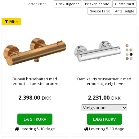
Sorter efter...
Pris - stigende
Pris - faldende
Ældste først
Nyeste først
Antal solgte
Filter
Duravit brusebatteri med
Damixa Iris brusearmatur med
termostat i børstet bronze
termostat, vælg farve
2.398,00
2.231,00
DKK
DKK
LÆG I KURV
LÆG I KURV
Levering
5-10
dage
Levering
5-10
dage