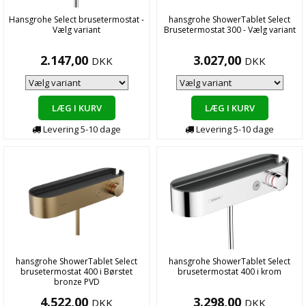
Hansgrohe Select brusetermostat -
hansgrohe ShowerTablet Select
Vælg variant
Brusetermostat 300 - Vælg variant
2.147,00
3.027,00
DKK
DKK
LÆG I KURV
LÆG I KURV
Levering
5-10
dage
Levering
5-10
dage
hansgrohe ShowerTablet Select
hansgrohe ShowerTablet Select
brusetermostat 400 i Børstet
brusetermostat 400 i krom
bronze PVD
4.522,00
3.298,00
DKK
DKK