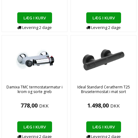
LÆG I KURV
LÆG I KURV
Levering
2
dage
Levering
2
dage
Damixa TMC termostatarmatur i
Ideal Standard Ceratherm T25
krom og sorte greb
Brusetermostat i mat sort
778,00
1.498,00
DKK
DKK
LÆG I KURV
LÆG I KURV
Levering
2
dage
Levering
2
dage