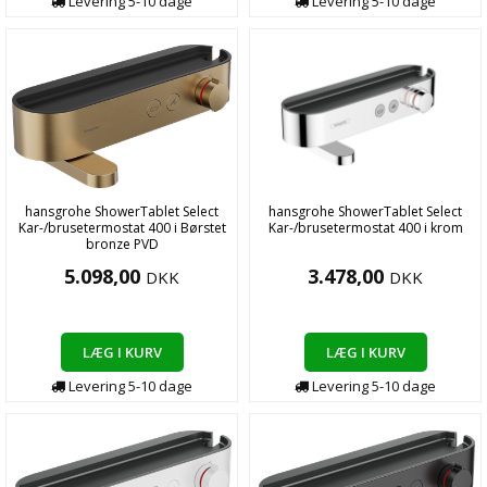
Levering
5-10
dage
Levering
5-10
dage
hansgrohe ShowerTablet Select
hansgrohe ShowerTablet Select
Kar-/brusetermostat 400 i Børstet
Kar-/brusetermostat 400 i krom
bronze PVD
5.098,00
3.478,00
DKK
DKK
LÆG I KURV
LÆG I KURV
Levering
5-10
dage
Levering
5-10
dage