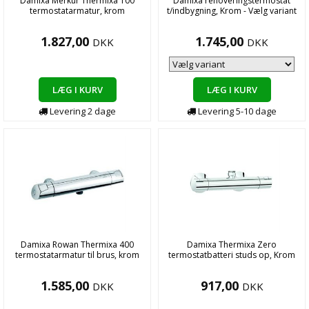
Damixa Merkur Thermixa 100
Damixa renoveringstermostat
termostatarmatur, krom
t/indbygning, Krom - Vælg variant
1.827,00
1.745,00
DKK
DKK
LÆG I KURV
LÆG I KURV
Levering
2
dage
Levering
5-10
dage
Damixa Rowan Thermixa 400
Damixa Thermixa Zero
termostatarmatur til brus, krom
termostatbatteri studs op, Krom
1.585,00
917,00
DKK
DKK