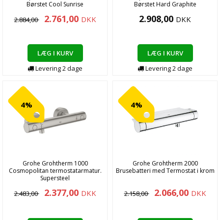
Børstet Cool Sunrise
Børstet Hard Graphite
2.761,00
2.908,00
DKK
DKK
2.884,00
LÆG I KURV
LÆG I KURV
Levering
2
dage
Levering
2
dage
4%
4%
Grohe Grohtherm 1000
Grohe Grohtherm 2000
Cosmopolitan termostatarmatur.
Brusebatteri med Termostat i krom
Supersteel
2.377,00
2.066,00
DKK
DKK
2.483,00
2.158,00