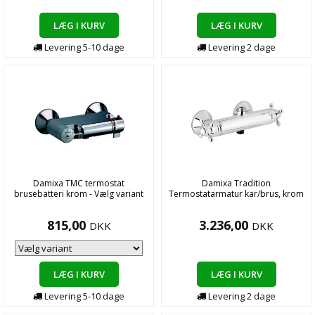
LÆG I KURV
LÆG I KURV
Levering
5-10
dage
Levering
2
dage
Damixa TMC termostat
Damixa Tradition
brusebatteri krom - Vælg variant
Termostatarmatur kar/brus, krom
815,00
3.236,00
DKK
DKK
LÆG I KURV
LÆG I KURV
Levering
5-10
dage
Levering
2
dage