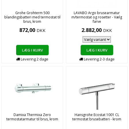
Grohe Grohterm 500
LAVABO Argo brusearmatur
blandingsbatteri med termostat til
m/termostat og rosetter - Vælg
brus, krom
farve
872,00
2.882,00
DKK
DKK
LÆG I KURV
LÆG I KURV
Levering
2
dage
Levering
2-3
dage
Damixa Thermixa Zero
Hansgrohe Ecostat 1001 CL
termostatarmatur til brus, krom
termostat brusebatteri - krom