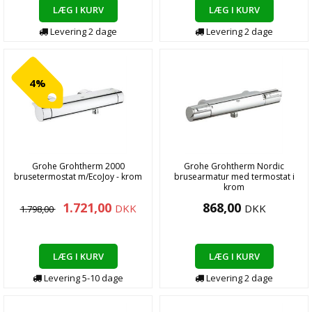
LÆG I KURV
LÆG I KURV
Levering
2
dage
Levering
2
dage
4%
Grohe Grohtherm 2000
Grohe Grohtherm Nordic
brusetermostat m/EcoJoy - krom
brusearmatur med termostat i
krom
1.721,00
868,00
DKK
DKK
1.798,00
LÆG I KURV
LÆG I KURV
Levering
5-10
dage
Levering
2
dage