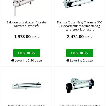
Balcoon brusebatteri 1-grebs
Damixa Clocer Easy Thermixa 300
børstet rustfrit stål
Brusearmatur m/termostat og
care-greb, krom/sort
1.978,00
2.474,00
DKK
DKK
LÆG I KURV
LÆG I KURV
Levering
5-10
dage
Levering
2
dage