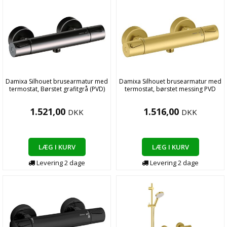
Damixa Silhouet brusearmatur med
Damixa Silhouet brusearmatur med
termostat, Børstet grafitgrå (PVD)
termostat, børstet messing PVD
1.521,00
1.516,00
DKK
DKK
LÆG I KURV
LÆG I KURV
Levering
2
dage
Levering
2
dage