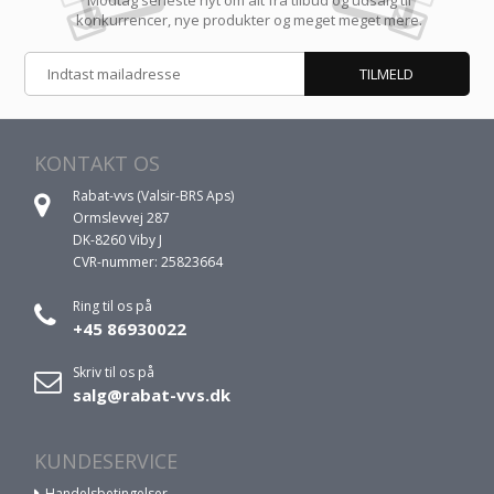
Modtag seneste nyt om alt fra tilbud og udsalg til
konkurrencer, nye produkter og meget meget mere.
KONTAKT OS
Rabat-vvs (Valsir-BRS Aps)
Ormslevvej 287
DK-8260 Viby J
CVR-nummer: 25823664
Ring til os på
+45 86930022
Skriv til os på
salg@rabat-vvs.dk
KUNDESERVICE
Handelsbetingelser