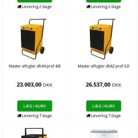
Levering
2
dage
Levering
2
dage
Master affugter dh44 prof 40l
Master affugter dh62 prof 52l
23.003,00
26.537,00
DKK
DKK
LÆG I KURV
LÆG I KURV
Levering
7
dage
Levering
7
dage