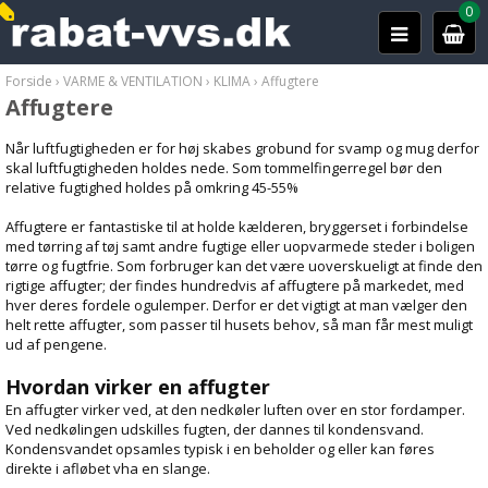
0
Forside
›
VARME & VENTILATION
›
KLIMA
›
Affugtere
Affugtere
Når luftfugtigheden er for høj skabes grobund for svamp og mug derfor
skal luftfugtigheden holdes nede. Som tommelfingerregel bør den
relative fugtighed holdes på omkring 45-55%
Affugtere er fantastiske til at holde kælderen, bryggerset i forbindelse
med tørring af tøj samt andre fugtige eller uopvarmede steder i boligen
tørre og fugtfrie. Som forbruger kan det være uoverskueligt at finde den
rigtige affugter; der findes hundredvis af affugtere på markedet, med
hver deres fordele ogulemper. Derfor er det vigtigt at man vælger den
helt rette affugter, som passer til husets behov, så man får mest muligt
ud af pengene.
Hvordan virker en affugter
En affugter virker ved, at den nedkøler luften over en stor fordamper.
Ved nedkølingen udskilles fugten, der dannes til kondensvand.
Kondensvandet opsamles typisk i en beholder og eller kan føres
direkte i afløbet vha en slange.