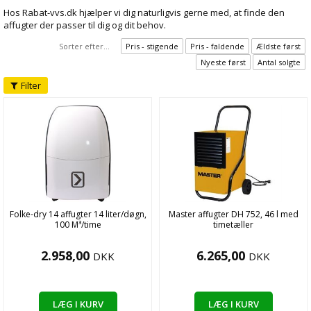
Hos Rabat-vvs.dk hjælper vi dig naturligvis gerne med, at finde den
affugter der passer til dig og dit behov.
Sorter efter...
Pris - stigende
Pris - faldende
Ældste først
Nyeste først
Antal solgte
Filter
Folke-dry 14 affugter 14 liter/døgn,
Master affugter DH 752, 46 l med
100 M³/time
timetæller
2.958,00
6.265,00
DKK
DKK
LÆG I KURV
LÆG I KURV