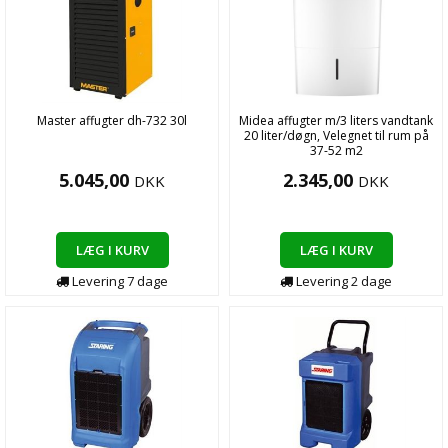
Master affugter dh-732 30l
Midea affugter m/3 liters vandtank
20 liter/døgn, Velegnet til rum på
37-52 m2
5.045,00
2.345,00
DKK
DKK
LÆG I KURV
LÆG I KURV
Levering
7
dage
Levering
2
dage