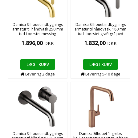
Damixa Silhouet indbygnings
Damixa Silhouet indbygnings
armatur til håndvask 250 mm
armatur til håndvask, 180 mm
tud i børstet messing
tud i børstet grafitgrå pvd
1.896,00
1.832,00
DKK
DKK
LÆG I KURV
LÆG I KURV
Levering
2
dage
Levering
5-10
dage
Damixa Silhouet indbygnings
Damixa Silhouet 1-grebs