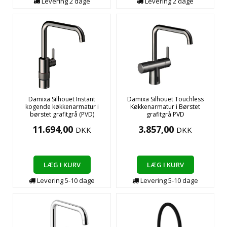
Levering
2
dage
Levering
2
dage
Damixa Silhouet Instant
Damixa Silhouet Touchless
kogende køkkenarmatur i
Køkkenarmatur i Børstet
børstet grafitgrå (PVD)
grafitgrå PVD
11.694,00
3.857,00
DKK
DKK
LÆG I KURV
LÆG I KURV
Levering
5-10
dage
Levering
5-10
dage