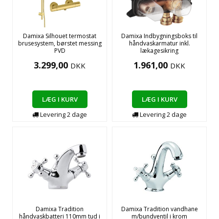
Damixa Silhouet termostat
Damixa Indbygningsboks til
brusesystem, børstet messing
håndvaskarmatur inkl.
PVD
lækagesikring
3.299,00
1.961,00
DKK
DKK
LÆG I KURV
LÆG I KURV
Levering
2
dage
Levering
2
dage
Damixa Tradition
Damixa Tradition vandhane
håndvaskbatteri 110mm tud i
m/bundventil i krom