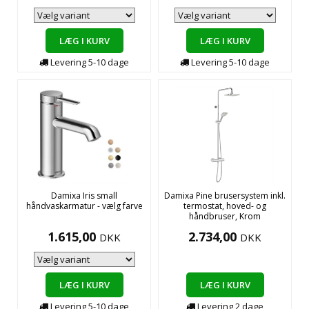
LÆG I KURV
LÆG I KURV
Levering
5-10
dage
Levering
5-10
dage
Damixa Iris small
Damixa Pine brusersystem inkl.
håndvaskarmatur - vælg farve
termostat, hoved- og
håndbruser, Krom
1.615,00
2.734,00
DKK
DKK
LÆG I KURV
LÆG I KURV
Levering
5-10
dage
Levering
2
dage