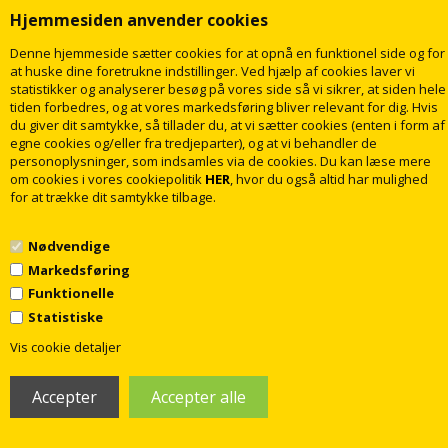
Hjemmesiden anvender cookies
Levering
5-10
dage
Levering
2
dage
Denne hjemmeside sætter cookies for at opnå en funktionel side og for
at huske dine foretrukne indstillinger. Ved hjælp af cookies laver vi
statistikker og analyserer besøg på vores side så vi sikrer, at siden hele
tiden forbedres, og at vores markedsføring bliver relevant for dig. Hvis
du giver dit samtykke, så tillader du, at vi sætter cookies (enten i form af
egne cookies og/eller fra tredjeparter), og at vi behandler de
personoplysninger, som indsamles via de cookies. Du kan læse mere
om cookies i vores cookiepolitik
HER
, hvor du også altid har mulighed
for at trække dit samtykke tilbage.
Damixa Silhouet Pro 1-grebs
Damixa Tradition
køkkenarmatur i Steel (PVD)
brusearmatur, krom
Nødvendige
Markedsføring
1.923,00
1.272,00
DKK
DKK
Funktionelle
Statistiske
1
Vis cookie detaljer
LÆG I KURV
LÆG I KURV
Levering
2
dage
Levering
2
dage