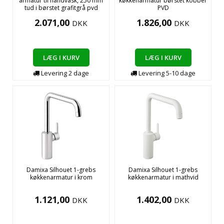
armatur til håndvask, 250 mm
køkkenarmatur børstet kobber
tud i børstet grafitgrå pvd
PVD
2.071,00
1.826,00
DKK
DKK
LÆG I KURV
LÆG I KURV
Levering
2
dage
Levering
5-10
dage
Damixa Silhouet 1-grebs
Damixa Silhouet 1-grebs
køkkenarmatur i krom
køkkenarmatur i mathvid
1.121,00
1.402,00
DKK
DKK