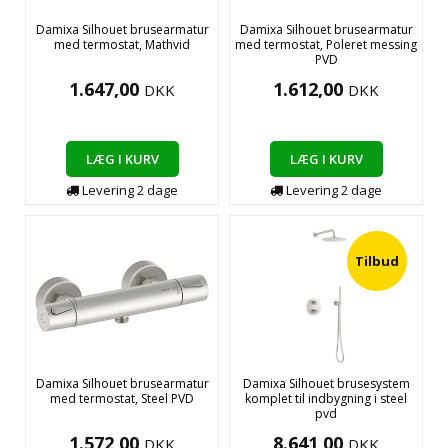
Damixa Silhouet brusearmatur
Damixa Silhouet brusearmatur
med termostat, Mathvid
med termostat, Poleret messing
PVD
1.647,00
1.612,00
DKK
DKK
LÆG I KURV
LÆG I KURV
Levering
2
dage
Levering
2
dage
Tilbud
Damixa Silhouet brusearmatur
Damixa Silhouet brusesystem
med termostat, Steel PVD
komplet til indbygning i steel
pvd
1.572,00
8.641,00
DKK
DKK