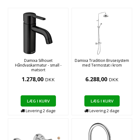
Damixa Silhouet
Damixa Tradition Brusesystem
Håndvaskarmatur - small -
med Termostat i krom
matsort
1.278,00
6.288,00
DKK
DKK
LÆG I KURV
LÆG I KURV
Levering
2
dage
Levering
2
dage