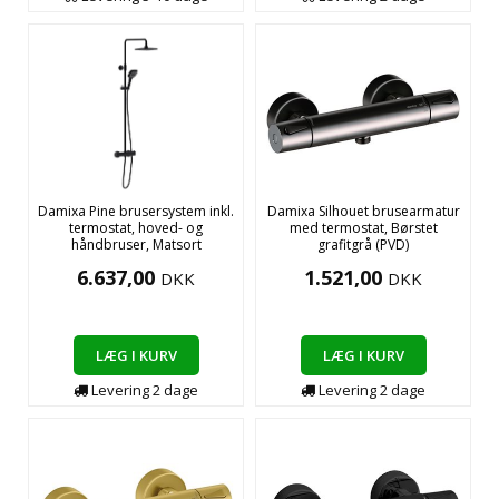
Damixa Pine brusersystem inkl.
Damixa Silhouet brusearmatur
termostat, hoved- og
med termostat, Børstet
håndbruser, Matsort
grafitgrå (PVD)
6.637,00
1.521,00
DKK
DKK
LÆG I KURV
LÆG I KURV
Levering
2
dage
Levering
2
dage