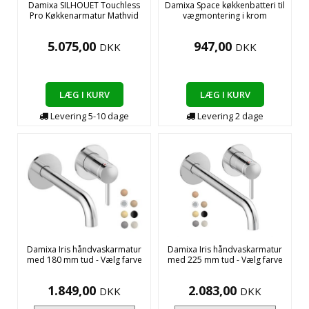
Damixa SILHOUET Touchless
Damixa Space køkkenbatteri til
Pro Køkkenarmatur Mathvid
vægmontering i krom
5.075,00
947,00
DKK
DKK
LÆG I KURV
LÆG I KURV
Levering
5-10
dage
Levering
2
dage
Damixa Iris håndvaskarmatur
Damixa Iris håndvaskarmatur
med 180 mm tud - Vælg farve
med 225 mm tud - Vælg farve
1.849,00
2.083,00
DKK
DKK