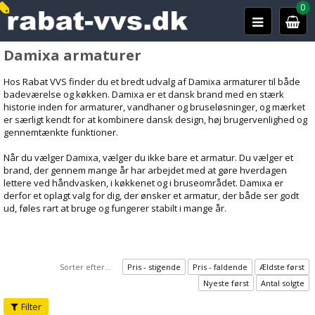
0
Damixa armaturer
Hos Rabat VVS finder du et bredt udvalg af Damixa armaturer til både
badeværelse og køkken. Damixa er et dansk brand med en stærk
historie inden for armaturer, vandhaner og bruseløsninger, og mærket
er særligt kendt for at kombinere dansk design, høj brugervenlighed og
gennemtænkte funktioner.
Når du vælger Damixa, vælger du ikke bare et armatur. Du vælger et
brand, der gennem mange år har arbejdet med at gøre hverdagen
lettere ved håndvasken, i køkkenet og i bruseområdet. Damixa er
derfor et oplagt valg for dig, der ønsker et armatur, der både ser godt
ud, føles rart at bruge og fungerer stabilt i mange år.
Sorter efter...
Pris - stigende
Pris - faldende
Ældste først
Nyeste først
Antal solgte
Filter