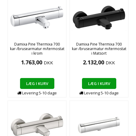
Damixa Pine Thermixa 700
Damixa Pine Thermixa 700
kar-/brusearmatur m/termostat
kar-/brusearmatur m/termostat
i krom
i Matsort
1.763,00
2.132,00
DKK
DKK
LÆG I KURV
LÆG I KURV
Levering
5-10
dage
Levering
5-10
dage