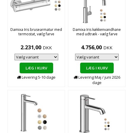
Damixa Iris brusearmatur med
Damixa Iris køkkenvandhane
termostat, vælg farve
med udtræk - vælg farve
2.231,00
4.756,00
DKK
DKK
LÆG I KURV
LÆG I KURV
Levering
5-10
dage
Levering
Maj / juni 2026
dage