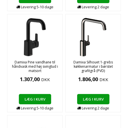
Levering
5-10
dage
Levering
2
dage
Damixa Pine vandhane til
Damixa Silhouet 1-grebs
håndvask med høj svingtud i
køkkenarmatur i børstet
matsort
grafitgrå (PVD)
1.307,00
1.806,00
DKK
DKK
LÆG I KURV
LÆG I KURV
Levering
5-10
dage
Levering
2
dage