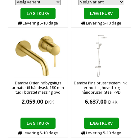
LÆG I KURV
LÆG I KURV
Levering
5-10
dage
Levering
5-10
dage
Damixa Osier indbygnings
Damixa Pine brusersystem inkl.
armatur til håndvask, 180 mm
termostat, hoved- og
tud i børstet messing pvd
håndbruser, Steel PVD
2.059,00
6.637,00
DKK
DKK
LÆG I KURV
LÆG I KURV
Levering
5-10
dage
Levering
5-10
dage