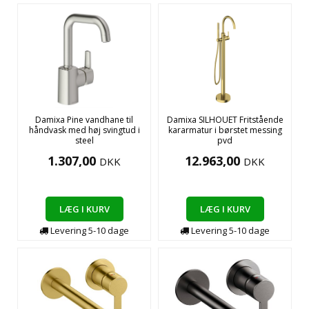
Damixa Pine vandhane til
Damixa SILHOUET Fritstående
håndvask med høj svingtud i
kararmatur i børstet messing
steel
pvd
1.307,00
12.963,00
DKK
DKK
LÆG I KURV
LÆG I KURV
Levering
5-10
dage
Levering
5-10
dage