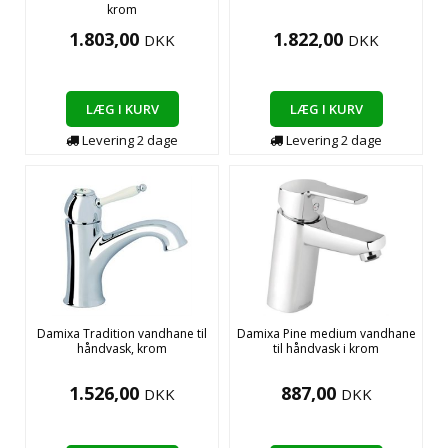
krom
1.803,00
1.822,00
DKK
DKK
LÆG I KURV
LÆG I KURV
Levering
2
dage
Levering
2
dage
Damixa Tradition vandhane til
Damixa Pine medium vandhane
håndvask, krom
til håndvask i krom
1.526,00
887,00
DKK
DKK