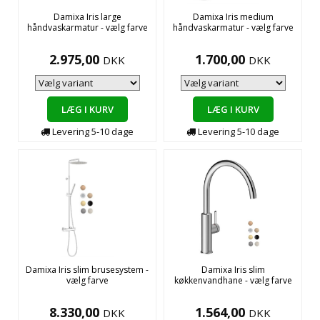
Damixa Iris large
Damixa Iris medium
håndvaskarmatur - vælg farve
håndvaskarmatur - vælg farve
2.975,00
1.700,00
DKK
DKK
LÆG I KURV
LÆG I KURV
Levering
5-10
dage
Levering
5-10
dage
Damixa Iris slim brusesystem -
Damixa Iris slim
vælg farve
køkkenvandhane - vælg farve
8.330,00
1.564,00
DKK
DKK