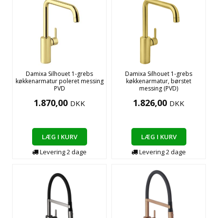
Damixa Silhouet 1-grebs
Damixa Silhouet 1-grebs
køkkenarmatur poleret messing
køkkenarmatur, børstet
PVD
messing (PVD)
1.870,00
1.826,00
DKK
DKK
LÆG I KURV
LÆG I KURV
Levering
2
dage
Levering
2
dage