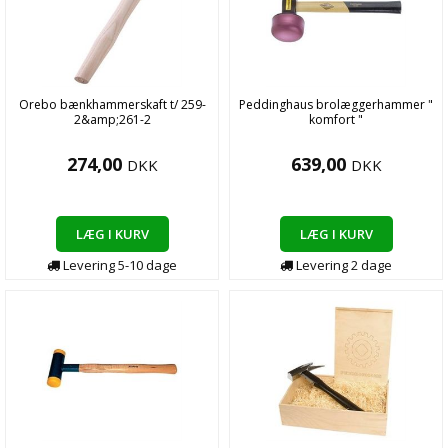
Orebo bænkhammerskaft t/ 259-
Peddinghaus brolæggerhammer "
2&amp;261-2
komfort "
274,00
639,00
DKK
DKK
LÆG I KURV
LÆG I KURV
Levering
5-10
dage
Levering
2
dage