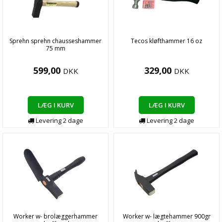
Sprehn sprehn chausseshammer
Tecos kløfthammer 16 oz
75 mm
599,00
329,00
DKK
DKK
LÆG I KURV
LÆG I KURV
Levering
2
dage
Levering
2
dage
Worker w- brolæggerhammer
Worker w- lægtehammer 900gr