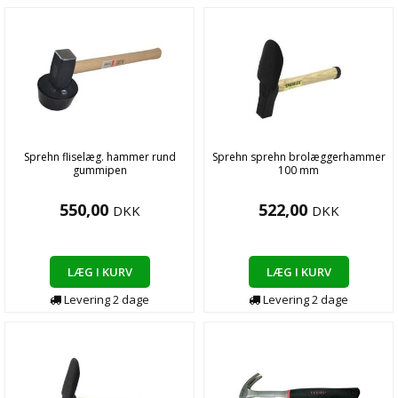
Sprehn fliselæg. hammer rund
Sprehn sprehn brolæggerhammer
gummipen
100 mm
550,00
522,00
DKK
DKK
LÆG I KURV
LÆG I KURV
Levering
2
dage
Levering
2
dage