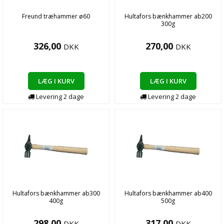
Freund træhammer ø60
Hultafors bænkhammer ab200
300g
326,00
270,00
DKK
DKK
LÆG I KURV
LÆG I KURV
Levering
2
dage
Levering
2
dage
Hultafors bænkhammer ab300
Hultafors bænkhammer ab400
400g
500g
298,00
317,00
DKK
DKK