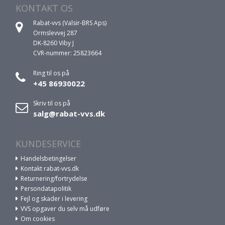
KONTAKT OS
Rabat-vvs (Valsir-BRS Aps)
Ormslevvej 287
DK-8260 Viby J
CVR-nummer: 25823664
Ring til os på
+45 86930022
Skriv til os på
salg@rabat-vvs.dk
KUNDESERVICE
Handelsbetingelser
Kontakt rabat-vvs.dk
Returnering/fortrydelse
Persondatapolitik
Fejl og skader i levering
VVS opgaver du selv må udføre
Om cookies