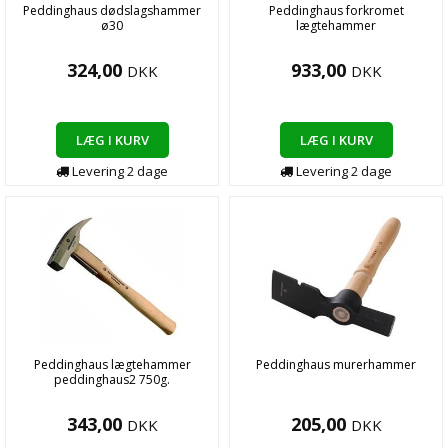
Peddinghaus dødslagshammer
Peddinghaus forkromet
ø30
lægtehammer
324,00
933,00
DKK
DKK
LÆG I KURV
LÆG I KURV
Levering
2
dage
Levering
2
dage
Peddinghaus lægtehammer
Peddinghaus murerhammer
peddinghaus2 750g.
343,00
205,00
DKK
DKK