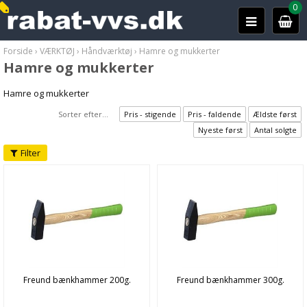
0
Forside
›
VÆRKTØJ
›
Håndværktøj
›
Hamre og mukkerter
Hamre og mukkerter
Hamre og mukkerter
Sorter efter...
Pris - stigende
Pris - faldende
Ældste først
Nyeste først
Antal solgte
Filter
Freund bænkhammer 200g.
Freund bænkhammer 300g.