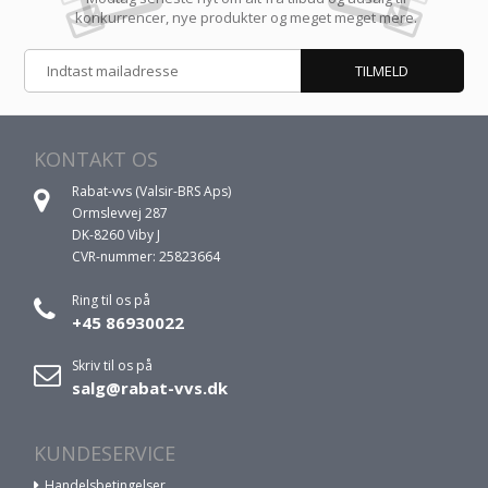
konkurrencer, nye produkter og meget meget mere.
KONTAKT OS
Rabat-vvs (Valsir-BRS Aps)
Ormslevvej 287
DK-8260 Viby J
CVR-nummer: 25823664
Ring til os på
+45 86930022
Skriv til os på
salg@rabat-vvs.dk
KUNDESERVICE
Handelsbetingelser