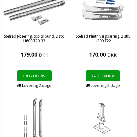
Stelrad J-bæring, top til bund, 2 stk.
Stelrad Plinth vægbæring, 2 stk.
H600 T20-33
H200 T22
179,00
170,00
DKK
DKK
LÆG I KURV
LÆG I KURV
Levering
2
dage
Levering
2
dage