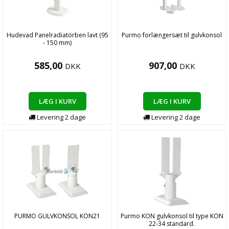
Hudevad Panelradiatorben lavt (95
Purmo forlængersæt til gulvkonsol
- 150 mm)
585,00
907,00
DKK
DKK
LÆG I KURV
LÆG I KURV
Levering
2
dage
Levering
2
dage
PURMO GULVKONSOL KON21
Purmo KON gulvkonsol til type KON
22-34 standard.