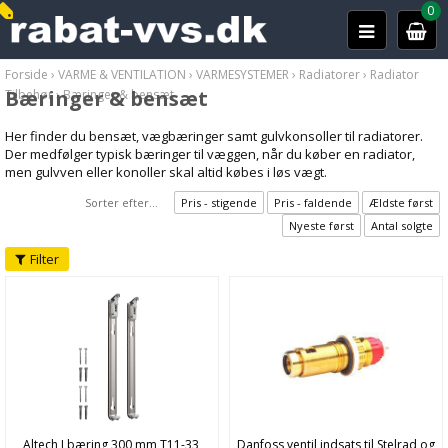
0
Forside
›
VARME & VENTILATION
›
VARMESYSTEMER
›
Radiatorer
›
Radiator
Bæringer & bensæt
Tilbehør
›
Bæringer & bensæt
Her finder du bensæt, vægbæringer samt gulvkonsoller til radiatorer.
Der medfølger typisk bæringer til væggen, når du køber en radiator,
men gulvven eller konoller skal altid købes i løs vægt.
Sorter efter...
Pris - stigende
Pris - faldende
Ældste først
Nyeste først
Antal solgte
Filter
Altech J bæring 300 mm T11-33,
Danfoss ventil indsats til Stelrad og