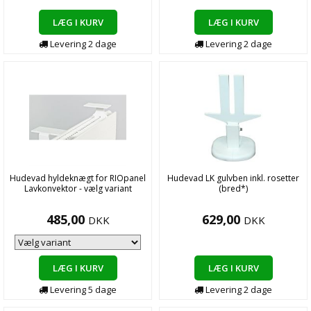
LÆG I KURV
LÆG I KURV
Levering
2
dage
Levering
2
dage
Hudevad hyldeknægt for RIOpanel
Hudevad LK gulvben inkl. rosetter
Lavkonvektor - vælg variant
(bred*)
485,00
629,00
DKK
DKK
LÆG I KURV
LÆG I KURV
Levering
5
dage
Levering
2
dage