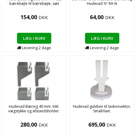
bærebøjle til bærebøjle, sæt
Hudevad ½" RA-N
154,00
64,00
DKK
DKK
LÆG I KURV
LÆG I KURV
Levering
2
dage
Levering
2
dage
Hudevad Bæring 40 mm. Inkl.
Hudevad gulvben til lavkonvektor.
vægstykke og afstandsholder.
Smalt/lavt.
280,00
695,00
DKK
DKK