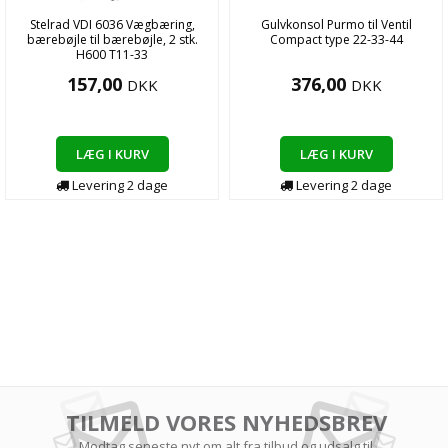
Stelrad VDI 6036 Vægbæring,
Gulvkonsol Purmo til Ventil
bærebøjle til bærebøjle, 2 stk.
Compact type 22-33-44
H600 T11-33
157,00
376,00
DKK
DKK
LÆG I KURV
LÆG I KURV
Levering
2
dage
Levering
2
dage
TILMELD VORES NYHEDSBREV
Modtag seneste nyt om alt fra tilbud og udsalg til