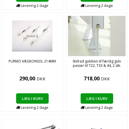
Levering
2
dage
Levering
2
dage
PURMO VÆGKONSOL 214MM
Stelrad gulvben til færdig gulv
passer til T22, T33 & 44, 2 stk.
290,00
718,00
DKK
DKK
LÆG I KURV
LÆG I KURV
Levering
2
dage
Levering
2
dage