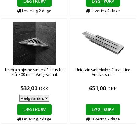
LÆG I KURV
LÆG I KURV
Levering
2
dage
Levering
2
dage
Unidrain hjørne sæbeskål i rustfrit
Unidrain sæbehylde ClassicLine
stål 300 mm - Vælg variant
Anniversario
532,00
651,00
DKK
DKK
LÆG I KURV
LÆG I KURV
Levering
2
dage
Levering
2
dage