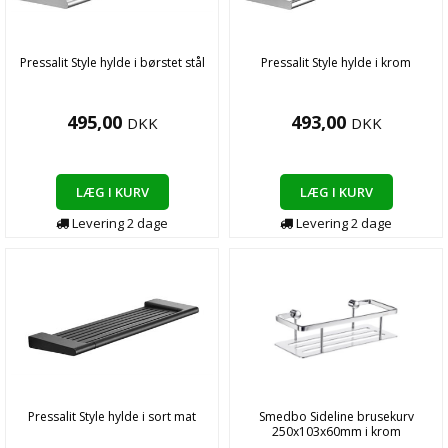
Pressalit Style hylde i børstet stål
Pressalit Style hylde i krom
495,00
493,00
DKK
DKK
LÆG I KURV
LÆG I KURV
Levering
2
dage
Levering
2
dage
Pressalit Style hylde i sort mat
Smedbo Sideline brusekurv
250x103x60mm i krom