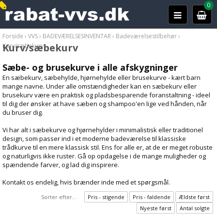
0
Forside
›
VVS
›
BADEVÆRELSESINVENTAR
›
Badeværelsestilbehør
›
Kurv/sæbekurv
Kurv/sæbekurv
Sæbe- og brusekurve i alle afskygninger
En sæbekurv, sæbehylde, hjørnehylde eller brusekurve - kært barn
mange navne. Under alle omstændigheder kan en sæbekurv eller
brusekurv være en praktisk og pladsbesparende foranstaltning - ideel
til dig der ønsker at have sæben og shampoo'en lige ved hånden, når
du bruser dig.
Vi har alt i sæbekurve og hjørnehylder i minimalistisk eller traditionel
design, som passer ind i et moderne badeværelse til klassiske
trådkurve til en mere klassisk stil. Ens for alle er, at de er meget robuste
og naturligvis ikke ruster. Gå op opdagelse i de mange muligheder og
spændende farver, og lad dig inspirere.
Kontakt os endelig, hvis brænder inde med et spørgsmål.
Sorter efter...
Pris - stigende
Pris - faldende
Ældste først
Nyeste først
Antal solgte