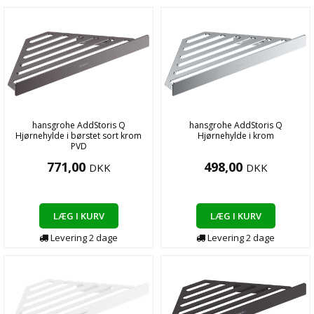
hansgrohe AddStoris Q
hansgrohe AddStoris Q
Hjørnehylde i børstet sort krom
Hjørnehylde i krom
PVD
771,00
498,00
DKK
DKK
LÆG I KURV
LÆG I KURV
Levering
2
dage
Levering
2
dage