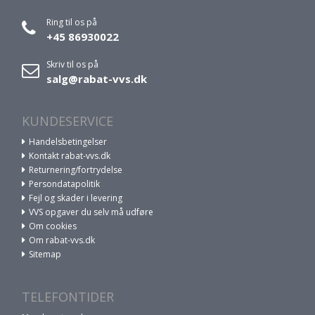
Ring til os på
+45 86930022
Skriv til os på
salg@rabat-vvs.dk
KUNDESERVICE
Handelsbetingelser
Kontakt rabat-vvs.dk
Returnering/fortrydelse
Persondatapolitik
Fejl og skader i levering
VVS opgaver du selv må udføre
Om cookies
Om rabat-vvs.dk
Sitemap
TELEFONTIDER