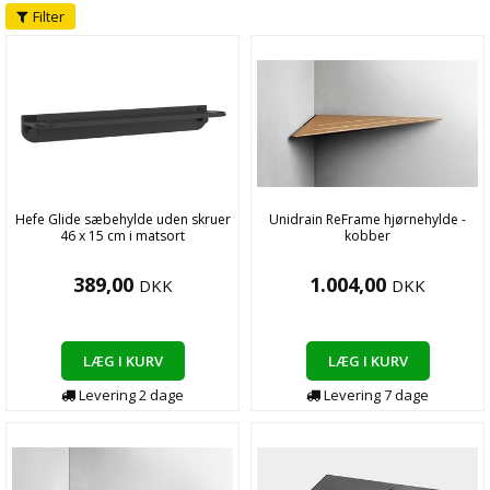
Filter
Hefe Glide sæbehylde uden skruer
Unidrain ReFrame hjørnehylde -
46 x 15 cm i matsort
kobber
389,00
1.004,00
DKK
DKK
LÆG I KURV
LÆG I KURV
Levering
2
dage
Levering
7
dage