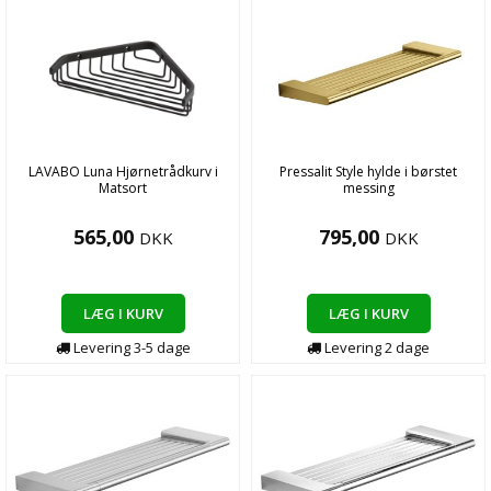
LAVABO Luna Hjørnetrådkurv i
Pressalit Style hylde i børstet
Matsort
messing
565,00
795,00
DKK
DKK
LÆG I KURV
LÆG I KURV
Levering
3-5
dage
Levering
2
dage