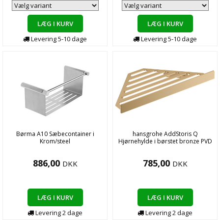
LÆG I KURV
LÆG I KURV
Levering
5-10
dage
Levering
5-10
dage
Børma A10 Sæbecontainer i
hansgrohe AddStoris Q
Krom/steel
Hjørnehylde i børstet bronze PVD
886,00
785,00
DKK
DKK
LÆG I KURV
LÆG I KURV
Levering
2
dage
Levering
2
dage