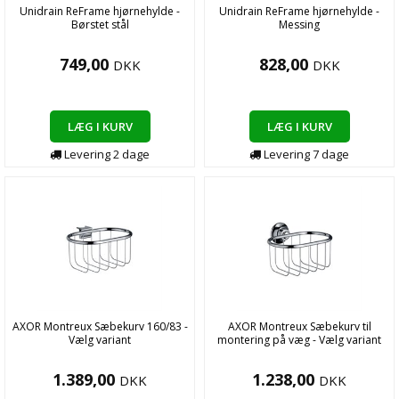
Unidrain ReFrame hjørnehylde -
Unidrain ReFrame hjørnehylde -
Børstet stål
Messing
749,00
828,00
DKK
DKK
LÆG I KURV
LÆG I KURV
Levering
2
dage
Levering
7
dage
AXOR Montreux Sæbekurv 160/83 -
AXOR Montreux Sæbekurv til
Vælg variant
montering på væg - Vælg variant
1.389,00
1.238,00
DKK
DKK