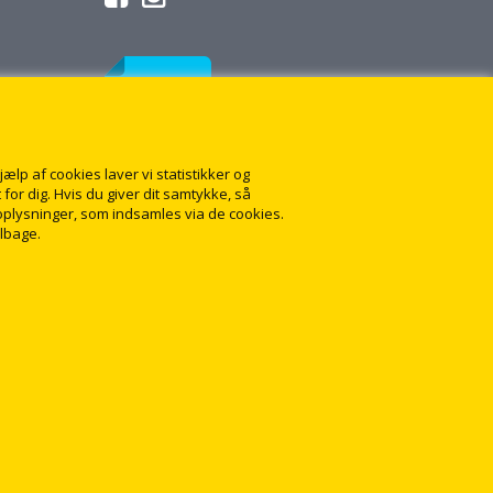
lp af cookies laver vi statistikker og
for dig. Hvis du giver dit samtykke, så
onoplysninger, som indsamles via de cookies.
ilbage.
1
👋 Har du brug for hjælp?