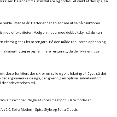
ørrelser. De er nemme at installere og findes i et væld af designs, så
unne holde i mange år. Derfor er det en god idé at se på funktioner
is med effektiviteten. Vælg en model med dobbeltskyl, så du kan
den ekstra glat og let at rengøre. På den måde reduceres ophobning
rer maksimal hygiejne og nemmere rengøring, da der ikke er nogen
ft-close-funktion, der sikrer en stille og blid lukning af låget, så det
 det ergonomiske design, der giver dig en optimal siddekomfort.
l dit badeværelses stil.
ovative funktioner. Nogle af vores mest populære modeller
Art 2.0, Spira Modern, Spira Style og Spira Classic.