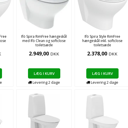
Free
Ifö Spira RimFree hængeskål
Ifö Spira Style RimFree
lose
med Ifö Clean og softclose
hængeskål inkl. softclose
toiletsæde
toiletsæde
2.949,00
2.378,00
K
DKK
DKK
LÆG I KURV
LÆG I KURV
e
Levering
2
dage
Levering
2
dage