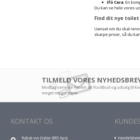
Ifö Cera
: En kom
Du kan se hele vores udv
Find dit nye toile
Uanset om du skal renove
skarpe priser, så du kan 
TILMELD VORES NYHEDSBRE
Modtag seneste nyt om alt fra tilbud og udsalg til 
meget meget mere.
KONTAKT OS
KUNDES
Rabat-vvs (Valsir-BRS Aps)
Handelsbeti