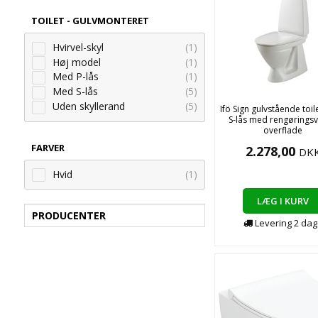
TOILET - GULVMONTERET
Hvirvel-skyl
(1)
Høj model
(1)
Med P-lås
(1)
Med S-lås
(5)
Uden skyllerand
(5)
Ifö Sign gulvstående toile
S-lås med rengøringsv
overflade
FARVER
2.278,00
DK
Hvid
(1)
LÆG I KURV
PRODUCENTER
Levering
2
dag