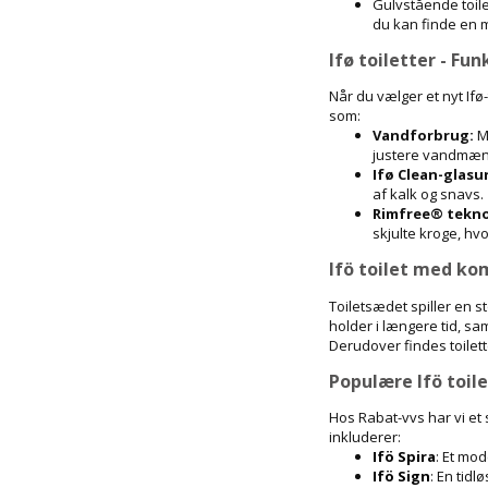
Gulvstående toile
du kan finde en mo
Ifø toiletter - Fu
Når du vælger et nyt Ifø-
som:
Vandforbrug:
M
justere vandmæn
Ifø Clean-glasur
af kalk og snavs.
Rimfree® tekno
skjulte kroge, hv
Ifö toilet med ko
Toiletsædet spiller en st
holder i længere tid, s
Derudover findes toilett
Populære Ifö toil
Hos Rabat-vvs har vi et
inkluderer:
Ifö Spira
: Et mod
Ifö Sign
: En tidl