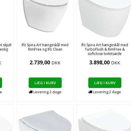
t skjult
Ifö Spira Art hængeskål med
Ifö Spira Art hængeskål med
enlig
RimFree og Ifö Clean
TurboFlush & RimFree &
softclose toiletsæde
2.739,00
3.898,00
K
DKK
DKK
LÆG I KURV
LÆG I KURV
e
Levering
2
dage
Levering
2
dage