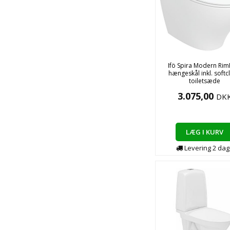
Ifö Spira Modern Rim
hængeskål inkl. softc
toiletsæde
3.075,00
DK
LÆG I KURV
Levering
2
dag