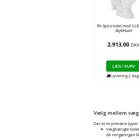
Ifö Spira toilet med S-L
skyllekant
2.913,00
DK
LÆG I KURV
Levering
2
dag
Vælg mellem vægh
Der er to primære typer
Væghængte toilett
de rengøringen let