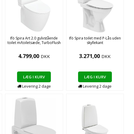
Ifö Spira Art 2.0 gulvstående
Ifö Spira toilet med P-Lås uden
toilet m/toiletsæde, TurboFlush
skyllekant
4.799,00
3.271,00
DKK
DKK
LÆG I KURV
LÆG I KURV
Levering
2
dage
Levering
2
dage