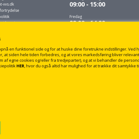
09:00 - 15:00
t-vvs.dk
fortrydelse
litik
Fredag
09:00 - 14:00
r i levering
 du selv må udføre
s
s.dk
å en funktionel side og for at huske dine foretrukne indstillinger. Ved hjæ
, at siden hele tiden forbedres, og at vores markedsføring bliver relevant 
form af egne cookies og/eller fra tredjeparter), og at vi behandler de pers
iepolitik
HER
, hvor du også altid har mulighed for at trække dit samtykke t
© 2009 - 2018 rabatvvs.dk. Alle rettigheder forbeholdt
Webshop lavet af Dandodesign