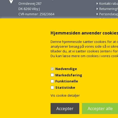
Ormslevvej 287
Kontakt raba
DK-8260 Viby J
Returnering/
CVR-nummer: 25823664
Persondatapo
Fejl og skade
Ring til os på
VVS opgaver
+45 86930022
Om cookies
Hjemmesiden anvender cookie
Om rabat-vv
Skriv til os på
Sitemap
Denne hjemmeside sætter cookies for at opn
salg@rabat-vvs.dk
analyserer besøg på vores side så vi sikrer
tillader du, at vi sætter cookies (enten i 
Du kan læse mere om cookies i vores cook
Nødvendige
Markedsføring
Funktionelle
Statistiske
Vis cookie detaljer