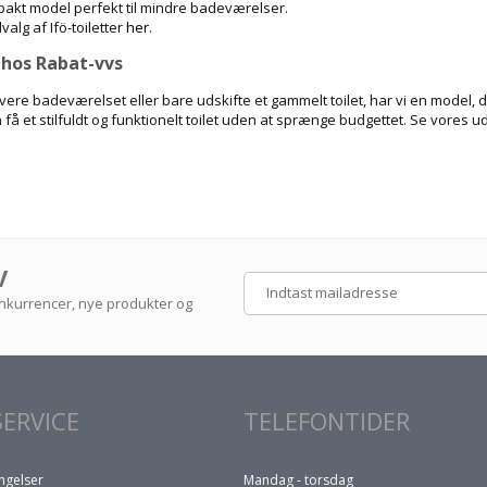
pakt model perfekt til mindre badeværelser.
alg af Ifö-toiletter
her
.
t hos Rabat-vvs
re badeværelset eller bare udskifte et gammelt toilet, har vi en model, der 
få et stilfuldt og funktionelt toilet uden at sprænge budgettet. Se vores udva
V
konkurrencer, nye produkter og
ERVICE
TELEFONTIDER
ngelser
Mandag - torsdag