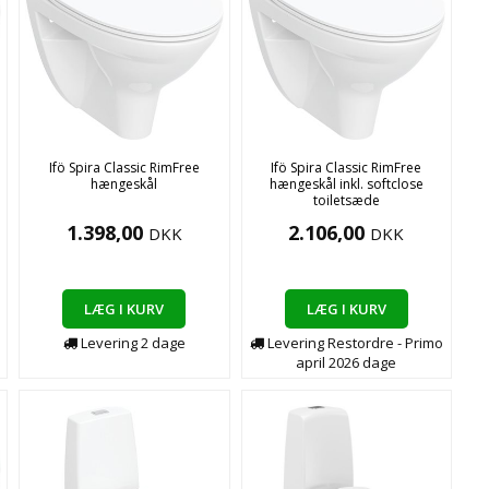
Ifö Spira Classic RimFree
Ifö Spira Classic RimFree
hængeskål
hængeskål inkl. softclose
toiletsæde
1.398,00
2.106,00
DKK
DKK
LÆG I KURV
LÆG I KURV
Levering
2
dage
Levering
Restordre - Primo
april 2026
dage