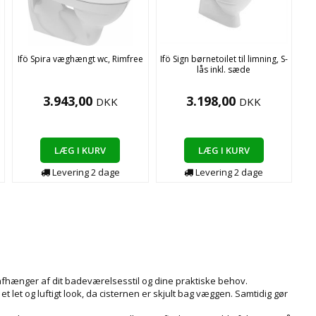
Ifö Spira væghængt wc, Rimfree
Ifö Sign børnetoilet til limning, S-
lås inkl. sæde
3.943,00
3.198,00
DKK
DKK
LÆG I KURV
LÆG I KURV
Levering
2
dage
Levering
2
dage
afhænger af dit badeværelsesstil og dine praktiske behov.
let og luftigt look, da cisternen er skjult bag væggen. Samtidig gør