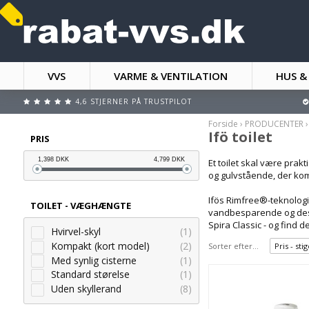
VVS
VARME & VENTILATION
HUS &
4,6 STJERNER PÅ TRUSTPILOT
Forside
›
PRODUCENTER
Ifö toilet
PRIS
1,398
DKK
4,799
DKK
Et toilet skal være prak
og gulvstående, der kom
Ifös Rimfree®-teknologi
TOILET - VÆGHÆNGTE
vandbesparende og design
Spira Classic - og find de
Hvirvel-skyl
(1)
Kompakt (kort model)
(2)
Sorter efter...
Pris - st
Med synlig cisterne
(1)
Standard størelse
(1)
Uden skyllerand
(8)