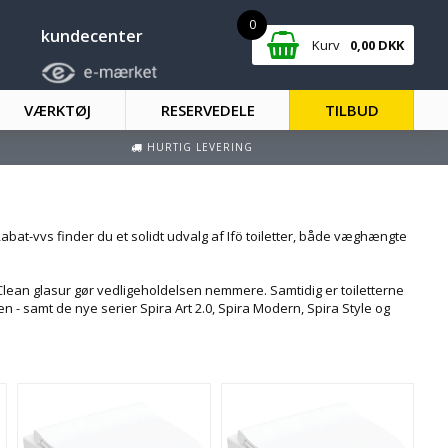
0
kundecenter
Kurv
0,00
DKK
VÆRKTØJ
RESERVEDELE
TILBUD
HURTIG LEVERING
Rabat-vvs finder du et solidt udvalg af Ifö toiletter, både væghængte
Clean glasur gør vedligeholdelsen nemmere. Samtidig er toiletterne
n - samt de nye serier Spira Art 2.0, Spira Modern, Spira Style og