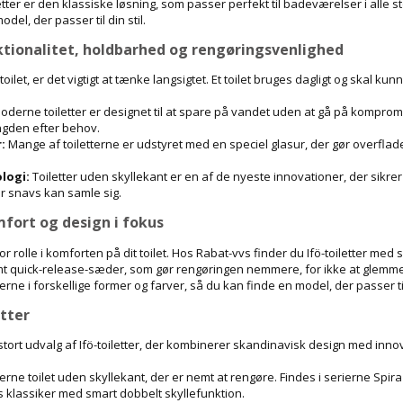
tter er den klassiske løsning, som passer perfekt til badeværelser i alle st
del, der passer til din stil.
nktionalitet, holdbarhed og rengøringsvenlighed
toilet, er det vigtigt at tænke langsigtet. Et toilet bruges dagligt og skal k
oderne toiletter er designet til at spare på vandet uden at gå på komprom
gden efter behov.
:
Mange af toiletterne er udstyret med en speciel glasur, der gør overfla
logi:
Toiletter uden skyllekant er en af de nyeste innovationer, der sik
or snavs kan samle sig.
mfort og design i fokus
or rolle i komforten på dit toilet. Hos Rabat-vvs finder du Ifö-toiletter med so
amt quick-release-sæder, som gør rengøringen nemmere, for ikke at glemme
erne i forskellige former og farver, så du kan finde en model, der passer ti
etter
 stort udvalg af Ifö-toiletter, der kombinerer skandinavisk design med inn
erne toilet uden skyllekant, der er nemt at rengøre. Findes i serierne Spira 
øs klassiker med smart dobbelt skyllefunktion.