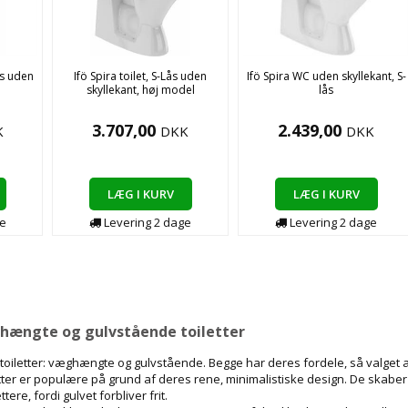
ås uden
Ifö Spira toilet, S-Lås uden
Ifö Spira WC uden skyllekant, S-
skyllekant, høj model
lås
3.707,00
2.439,00
K
DKK
DKK
LÆG I KURV
LÆG I KURV
e
Levering
2
dage
Levering
2
dage
ængte og gulvstående toiletter
 toiletter: væghængte og gulvstående. Begge har deres fordele, så valget 
er er populære på grund af deres rene, minimalistiske design. De skaber et 
tere, fordi gulvet forbliver frit.