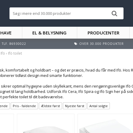
 HAVE
EL & BELYSNING
PRODUCENTER
TLF. 86930022
OVER 30.000 PRODUKTER
›
Ifö
›
Ifö toilet
tisk, komfortabelt og holdbart – og det er præcis, hvad du får med Ifö. Hos 
binerer tidløst design med smarte funktioner.
 sikrer optimal hygiejne uden skyllekant, mens den rengøringsvenlige Ifö 
et til lang holdbarhed. Udforsk Ifö Cera, Ifö Spira og Ifö Sign her på side
t perfekte toilet til dit badeværelse.
igende
Pris - faldende
Ældste først
Nyeste først
Antal solgte