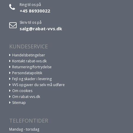
Ring til os på
+45 86930022
Skriv til os på
salg@rabat-vvs.dk
KUNDESERVICE
Handelsbetingelser
Kontakt rabat-vvs.dk
Returnering/fortrydelse
Persondatapolitik
Fejl og skader i levering
VVS opgaver du selv må udføre
Om cookies
Om rabat-vvs.dk
Sitemap
TELEFONTIDER
Mandag - torsdag