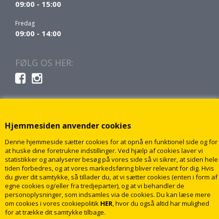
09:00 - 15:00
Fredag
09:00 - 14:00
FØLG OS HER:
Hjemmesiden anvender cookies
Denne hjemmeside sætter cookies for at opnå en funktionel side og for
at huske dine foretrukne indstillinger. Ved hjælp af cookies laver vi
statistikker og analyserer besøg på vores side så vi sikrer, at siden hele
tiden forbedres, og at vores markedsføring bliver relevant for dig. Hvis
du giver dit samtykke, så tillader du, at vi sætter cookies (enten i form af
egne cookies og/eller fra tredjeparter), og at vi behandler de
personoplysninger, som indsamles via de cookies. Du kan læse mere
om cookies i vores cookiepolitik
HER
, hvor du også altid har mulighed
for at trække dit samtykke tilbage.