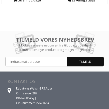
Levering 2 dage
Levering 2 dage
TILMELD VORES NYHEDSBREV
Modtag seneste nyt om alt fra tilbud og udsalg til
konkurrencer, nye produkter og meget meget mere.
KONTAKT OS
Rabat-vvs (Valsir-BRS Aps)
Ormslevvej 287
DK-8260 Viby J
CVR-nummer: 25823664