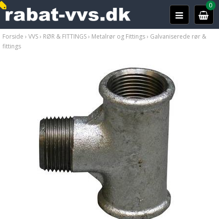
0
Forside
›
VVS
›
RØR & FITTINGS
›
Metalrør og Fittings
›
Galvaniserede rør &
fittings