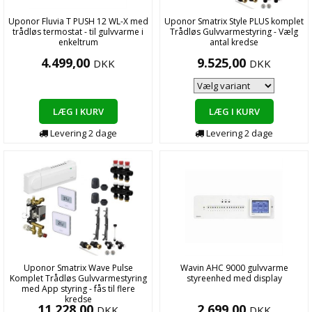
Uponor Fluvia T PUSH 12 WL-X med
Uponor Smatrix Style PLUS komplet
trådløs termostat - til gulvvarme i
Trådløs Gulvvarmestyring - Vælg
enkeltrum
antal kredse
4.499,00
9.525,00
DKK
DKK
LÆG I KURV
LÆG I KURV
Levering
2
dage
Levering
2
dage
Uponor Smatrix Wave Pulse
Wavin AHC 9000 gulvvarme
Komplet Trådløs Gulvvarmestyring
styreenhed med display
med App styring - fås til flere
kredse
11.228,00
2.699,00
DKK
DKK