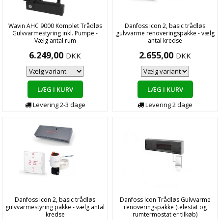
Wavin AHC 9000 Komplet Trådløs
Danfoss Icon 2, basic trådløs
Gulvvarmestyring inkl. Pumpe -
gulvvarme renoveringspakke - vælg
Vælg antal rum
antal kredse
6.249,00
2.655,00
DKK
DKK
LÆG I KURV
LÆG I KURV
Levering
2-3
dage
Levering
2
dage
Danfoss Icon 2, basic trådløs
Danfoss Icon Trådløs Gulvvarme
gulvvarmestyring pakke - vælg antal
renoveringspakke (telestat og
kredse
rumtermostat er tilkøb)