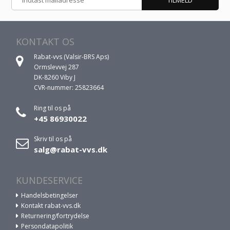
KONTAKT OS
Rabat-vvs (Valsir-BRS Aps)
Ormslevvej 287
DK-8260 Viby J
CVR-nummer: 25823664
Ring til os på
+45 86930022
Skriv til os på
salg@rabat-vvs.dk
KUNDESERVICE
Handelsbetingelser
Kontakt rabat-vvs.dk
Returnering/fortrydelse
Persondatapolitik