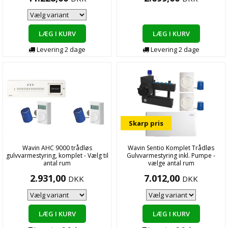
LÆG I KURV
LÆG I KURV
Levering
2
dage
Levering
2
dage
Skarp pris
Wavin AHC 9000 trådløs
Wavin Sentio Komplet Trådløs
gulvvarmestyring, komplet - Vælg til
Gulvvarmestyring inkl. Pumpe -
antal rum
vælge antal rum
2.931,00
7.012,00
DKK
DKK
LÆG I KURV
LÆG I KURV