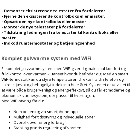
- Demonter eksisterende telestater fra fordelerrør
- Fjerne den eksisterende kontrolboks eller master.
- Opsæt den nye kontrolboks eller master
- Monter de nye telestater på fordelerrør
- Tilslutning ledningen fra telestater til kontrolboks eller
master
- Indkod rumtermostater og betjeningsenhed
Komplet gulvvarme system med WiFi
Et komplet gulvvarmesystem med WiFi giver dig maksimal komfort og
fuld kontrol over varmen – uanset hvor du befinder dig. Med en smart
WiFi-termostat kan du styre temperaturen direkte fra din telefon og
sikre et jævnt og behageligt indeklima hele året. Systemet er udviklet til
at være både brugervenligt og energieffektivt, så du får et moderne og
økonomisk varmesystem, der passer til hverdagen.
Med WiFi-styring får du:
Nem betjening via smartphone-app
Mulighed for tidsstyring og individuelle zoner
Overblik over energiforbrug
Stabil og præcis regulering af varmen