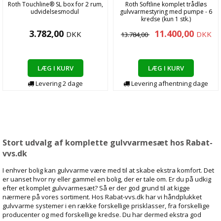
Roth Touchline® SL box for 2 rum,
Roth Softline komplet trådløs
udvidelsesmodul
gulvvarmestyring med pumpe - 6
kredse (kun 1 stk.)
3.782,00
11.400,00
DKK
DKK
13.784,00
LÆG I KURV
LÆG I KURV
Levering
2
dage
Levering
afhentning
dage
Stort udvalg af komplette gulvvarmesæt hos Rabat-
vvs.dk
I enhver bolig kan gulvvarme være med til at skabe ekstra komfort. Det
er uanset hvor ny eller gammel en bolig, der er tale om. Er du på udkig
efter et komplet gulvvarmesæt? Så er der god grund til at kigge
nærmere på vores sortiment. Hos Rabat-vvs.dk har vi håndplukket
gulvvarme systemer i en række forskellige prisklasser, fra forskellige
producenter og med forskellige kredse. Du har dermed ekstra god