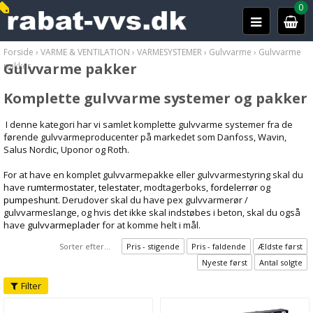
0
Forside
›
VARME & VENTILATION
›
VARMESYSTEMER
›
Gulvvarme
›
Gulvvarme
Gulvvarme pakker
pakker
Komplette gulvvarme systemer og pakker
I denne kategori har vi samlet komplette gulvvarme systemer fra de
førende gulvvarmeproducenter på markedet som Danfoss, Wavin,
Salus Nordic, Uponor og Roth.
For at have en komplet gulvvarmepakke eller gulvvarmestyring skal du
have
rumtermostater
,
telestater
, modtagerboks,
fordelerrør
og
pumpeshunt
. Derudover skal du have pex gulvvarmerør /
gulvvarmeslange, og hvis det ikke skal indstøbes i beton, skal du også
have
gulvvarmeplader
for at komme helt i mål.
Sorter efter...
Pris - stigende
Pris - faldende
Ældste først
Nyeste først
Antal solgte
Filter