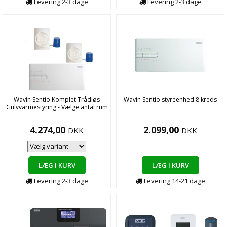
Levering
2-3
dage
Levering
2-3
dage
Wavin Sentio Komplet Trådløs
Wavin Sentio styreenhed 8 kreds
Gulvvarmestyring - Vælge antal rum
4.274,00
2.099,00
DKK
DKK
LÆG I KURV
LÆG I KURV
Levering
2-3
dage
Levering
14-21
dage