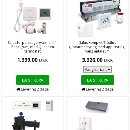
Salus forparret gulvvarme til 1
Salus Komplet Trådløs
Zone (rum) med Quantum
gulvvarmestyring med app styring -
termostat
vælg antal rum
1.399,00
3.326,00
DKK
DKK
LÆG I KURV
LÆG I KURV
Levering
2
dage
Levering
2
dage