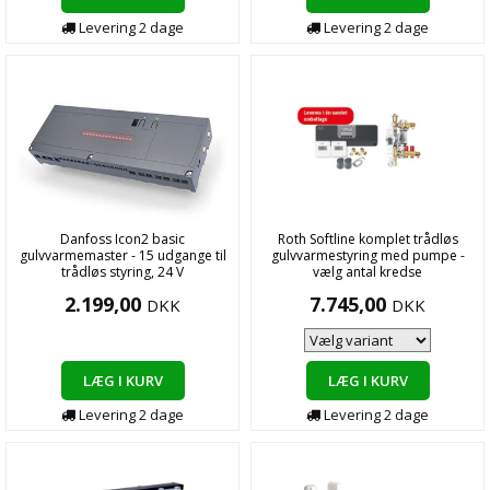
Levering
2
dage
Levering
2
dage
Danfoss Icon2 basic
Roth Softline komplet trådløs
gulvvarmemaster - 15 udgange til
gulvvarmestyring med pumpe -
trådløs styring, 24 V
vælg antal kredse
2.199,00
7.745,00
DKK
DKK
LÆG I KURV
LÆG I KURV
Levering
2
dage
Levering
2
dage