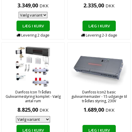
3.349,00
2.335,00
DKK
DKK
LÆG I KURV
LÆG I KURV
Levering
2
dage
Levering
2-3
dage
Danfoss Icon Trådløs
Danfoss Icon2 basic
Gulvvarmestyring komplet - Vælg
gulvvarmemaster - 15 udgange til
antal rum
trådløs styring, 230V
8.825,00
1.689,00
DKK
DKK
LÆG I KURV
LÆG I KURV