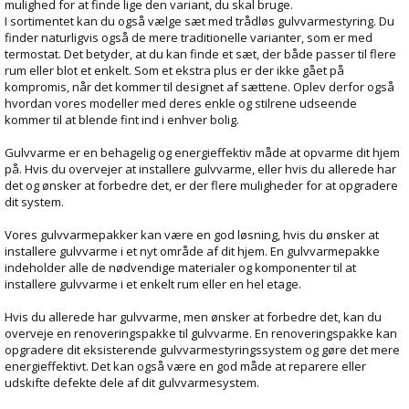
mulighed for at finde lige den variant, du skal bruge.
I sortimentet kan du også vælge sæt med trådløs gulvvarmestyring. Du
finder naturligvis også de mere traditionelle varianter, som er med
termostat. Det betyder, at du kan finde et sæt, der både passer til flere
rum eller blot et enkelt. Som et ekstra plus er der ikke gået på
kompromis, når det kommer til designet af sættene. Oplev derfor også
hvordan vores modeller med deres enkle og stilrene udseende
kommer til at blende fint ind i enhver bolig.
Gulvvarme er en behagelig og energieffektiv måde at opvarme dit hjem
på. Hvis du overvejer at installere gulvvarme, eller hvis du allerede har
det og ønsker at forbedre det, er der flere muligheder for at opgradere
dit system.
Vores gulvvarmepakker kan være en god løsning, hvis du ønsker at
installere gulvvarme i et nyt område af dit hjem. En gulvvarmepakke
indeholder alle de nødvendige materialer og komponenter til at
installere gulvvarme i et enkelt rum eller en hel etage.
Hvis du allerede har gulvvarme, men ønsker at forbedre det, kan du
overveje en renoveringspakke til gulvvarme. En renoveringspakke kan
opgradere dit eksisterende gulvvarmestyringssystem og gøre det mere
energieffektivt. Det kan også være en god måde at reparere eller
udskifte defekte dele af dit gulvvarmesystem.