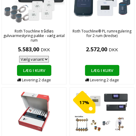
Roth Touchline trådløs
Roth Touchline® PL rumregulering
gulvvarmestyring pakke - vælg antal
for 2 rum (kredse)
rum
5.583,00
2.572,00
DKK
DKK
LÆG I KURV
LÆG I KURV
Levering
2
dage
Levering
2
dage
17%