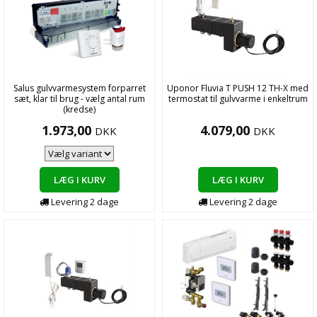
Salus gulvvarmesystem forparret
Uponor Fluvia T PUSH 12 TH-X med
sæt, klar til brug - vælg antal rum
termostat til gulvvarme i enkeltrum
(kredse)
1.973,00
4.079,00
DKK
DKK
LÆG I KURV
LÆG I KURV
Levering
2
dage
Levering
2
dage