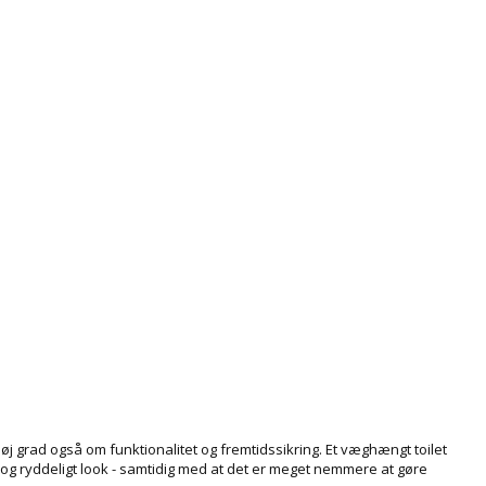
høj grad også om funktionalitet og fremtidssikring. Et væghængt toilet
og ryddeligt look - samtidig med at det er meget nemmere at gøre