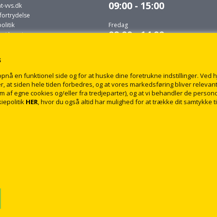
09:00 - 15:00
t-vvs.dk
fortrydelse
litik
Fredag
09:00 - 14:00
r i levering
 du selv må udføre
s
s.dk
å en funktionel side og for at huske dine foretrukne indstillinger. Ved hjæ
, at siden hele tiden forbedres, og at vores markedsføring bliver relevant 
form af egne cookies og/eller fra tredjeparter), og at vi behandler de pers
iepolitik
HER
, hvor du også altid har mulighed for at trække dit samtykke t
© 2009 - 2018 rabatvvs.dk. Alle rettigheder forbeholdt
Webshop lavet af Dandodesign