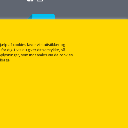
lp af cookies laver vi statistikker og
for dig. Hvis du giver dit samtykke, så
onoplysninger, som indsamles via de cookies.
ilbage.
1
👋 Har du brug for hjælp?