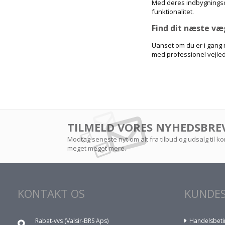
Med deres indbygningsci
funktionalitet.
Find dit næste væ
Uanset om du er i gang m
med professionel vejledn
TILMELD VORES NYHEDSBRE
Modtag seneste nyt om alt fra tilbud og udsalg til 
meget meget mere.
KONTAKT OS
KUNDES
Rabat-vvs (Valsir-BRS Aps)
Handelsbeti