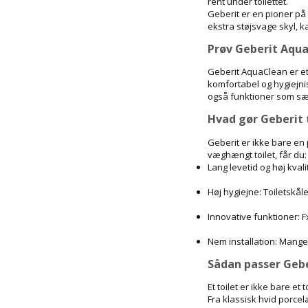
rent under toilettet.
Geberit er en pioner på
ekstra støjsvage skyl, 
Prøv Geberit Aqu
Geberit AquaClean er et 
komfortabel og hygiejni
også funktioner som sæd
Hvad gør Geberit t
Geberit er ikke bare en
væghængt toilet, får du:
Lang levetid og høj kval
Høj hygiejne: Toiletskå
Innovative funktioner: 
Nem installation: Mange
Sådan passer Geberi
Et toilet er ikke bare e
Fra klassisk hvid porcel