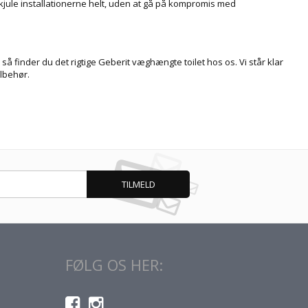
jule installationerne helt, uden at gå på kompromis med
å finder du det rigtige Geberit væghængte toilet hos os. Vi står klar
ilbehør.
FØLG OS HER: