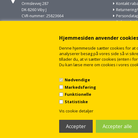
Ormslevvej 287
Kontakt raba
DK-8260 Viby J
Returnering/
CVR-nummer: 25823664
Persondatapo
Fejl og skade
Ring til os på
VVS opgaver
+45 86930022
Om cookies
Hjemmesiden anvender cookie
Om rabat-vv
Skriv til os på
Sitemap
Denne hjemmeside sætter cookies for at opn
salg@rabat-vvs.dk
analyserer besøg på vores side så vi sikrer
tillader du, at vi sætter cookies (enten i 
Du kan læse mere om cookies i vores cook
Nødvendige
Markedsføring
Funktionelle
Statistiske
Vis cookie detaljer