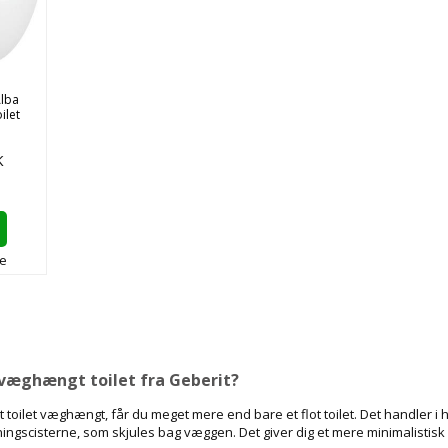
Alba
ilet
K
e
væghængt toilet fra Geberit?
 toilet væghængt, får du meget mere end bare et flot toilet. Det handler i 
ngscisterne, som skjules bag væggen. Det giver dig et mere minimalistisk 