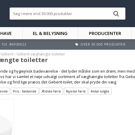
 HAVE
EL & BELYSNING
PRODUCENTER
TLF. 86930022
OVER 30.000 PRODUKTER
›
Geberit
›
Geberit væghængte toiletter
ængte toiletter
rende og hygiejnisk badeværelse - det lyder måske som en drøm, men med
vvs har vi samlet et nøje udvalgt sortiment af væghængte toiletter fra Geb
se og find lige præcis det Geberit-toilet, der skal pryde din væg.
igende
Pris - faldende
Ældste først
Nyeste først
Antal solgte