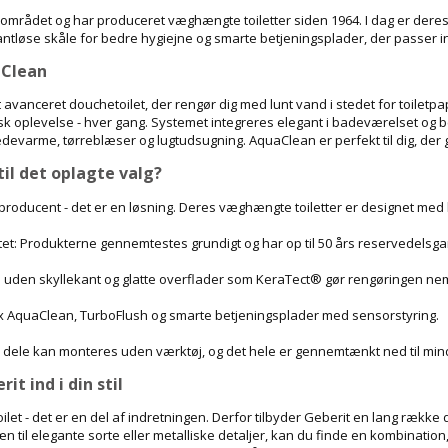
 området og har produceret væghængte toiletter siden 1964. I dag er der
kantløse skåle for bedre hygiejne og smarte betjeningsplader, der passer i
aClean
avanceret douchetoilet, der rengør dig med lunt vand i stedet for toiletpa
sk oplevelse - hver gang. Systemet integreres elegant i badeværelset og b
evarme, tørreblæser og lugtudsugning. AquaClean er perfekt til dig, der 
il det oplagte valg?
 producent - det er en løsning. Deres væghængte toiletter er designet med 
itet: Produkterne gennemtestes grundigt og har op til 50 års reservedelsgar
le uden skyllekant og glatte overflader som KeraTect® gør rengøringen ne
Fx AquaClean, TurboFlush og smarte betjeningsplader med sensorstyring.
 dele kan monteres uden værktøj, og det hele er gennemtænkt ned til mind
t ind i din stil
t toilet - det er en del af indretningen. Derfor tilbyder Geberit en lang ræk
æn til elegante sorte eller metalliske detaljer, kan du finde en kombination