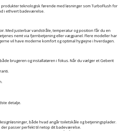
es produkter teknologisk førende med løsninger som TurboFlush for
nd i ethvert badeværelse.
pir. Med justerbar vandstråle, temperatur og position får du en
etjenes nemt via fjernbetjening eller vægpanel. Flere modeller har
gerne vil have moderne komfort og optimal hygiejne i hverdagen.
både brugeren og installatøren i fokus. Når du vælger et Geberit
anti.
m.
ste detalje.
ke designløsninger, både hvad angår toiletskåle og betjeningsplader.
, der passer perfekt til netop dit badeværelse.