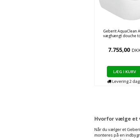
Geberit AquaClean 
væghængt douche to
7.755,00
DK
LÆG I KURV
Levering
2
dag
Hvorfor vælge et 
Når du vælger et Geberit
monteres på en indbygni