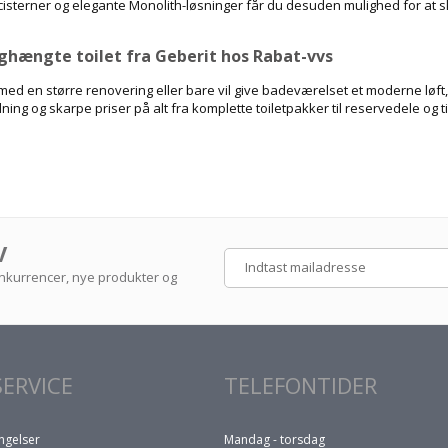
sterner og elegante Monolith-løsninger får du desuden mulighed for at sk
ghængte toilet fra Geberit hos Rabat-vvs
ed en større renovering eller bare vil give badeværelset et moderne løft, s
ing og skarpe priser på alt fra komplette toiletpakker til reservedele og t
V
konkurrencer, nye produkter og
ERVICE
TELEFONTIDER
ngelser
Mandag - torsdag