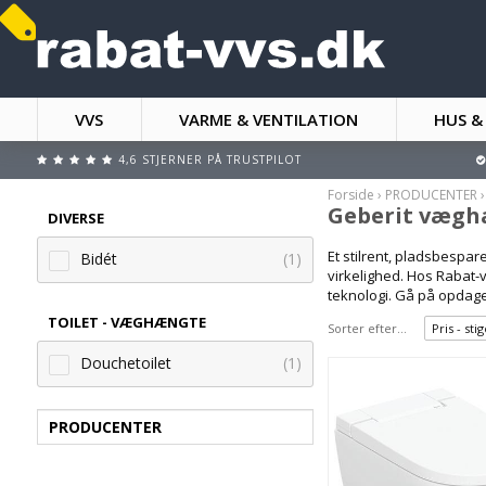
VVS
VARME & VENTILATION
HUS &
4,6 STJERNER PÅ TRUSTPILOT
Forside
›
PRODUCENTER
Geberit vægh
DIVERSE
Et stilrent, pladsbespa
Bidét
(1)
virkelighed. Hos Rabat-
teknologi. Gå på opdagel
TOILET - VÆGHÆNGTE
Sorter efter...
Pris - st
Douchetoilet
(1)
PRODUCENTER