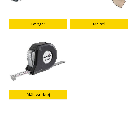
Tænger
Mejsel
Måleværktøj