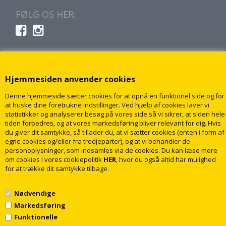
FØLG OS HER:
Hjemmesiden anvender cookies
Denne hjemmeside sætter cookies for at opnå en funktionel side og for
at huske dine foretrukne indstillinger. Ved hjælp af cookies laver vi
statistikker og analyserer besøg på vores side så vi sikrer, at siden hele
tiden forbedres, og at vores markedsføring bliver relevant for dig. Hvis
du giver dit samtykke, så tillader du, at vi sætter cookies (enten i form af
egne cookies og/eller fra tredjeparter), og at vi behandler de
personoplysninger, som indsamles via de cookies. Du kan læse mere
om cookies i vores cookiepolitik
HER
, hvor du også altid har mulighed
for at trække dit samtykke tilbage.
Nødvendige
Markedsføring
Funktionelle