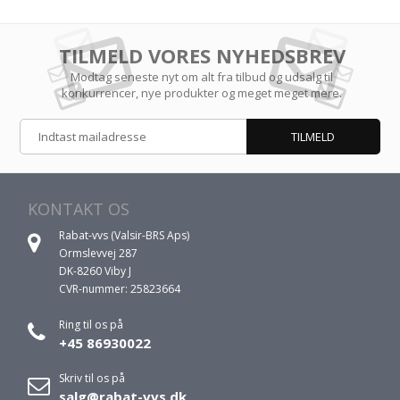
TILMELD VORES NYHEDSBREV
Modtag seneste nyt om alt fra tilbud og udsalg til
konkurrencer, nye produkter og meget meget mere.
KONTAKT OS
Rabat-vvs (Valsir-BRS Aps)
Ormslevvej 287
DK-8260 Viby J
CVR-nummer: 25823664
Ring til os på
+45 86930022
Skriv til os på
salg@rabat-vvs.dk