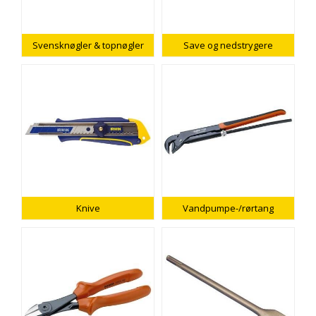
Svensknøgler & topnøgler
Save og nedstrygere
Knive
Vandpumpe-/rørtang