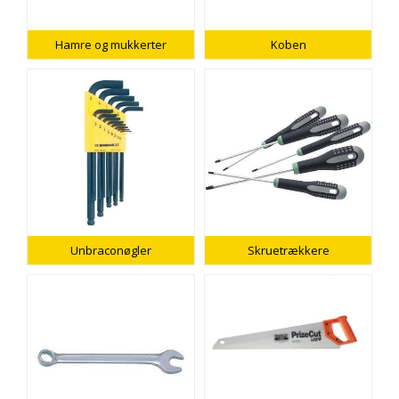
Hamre og mukkerter
Koben
Unbraconøgler
Skruetrækkere