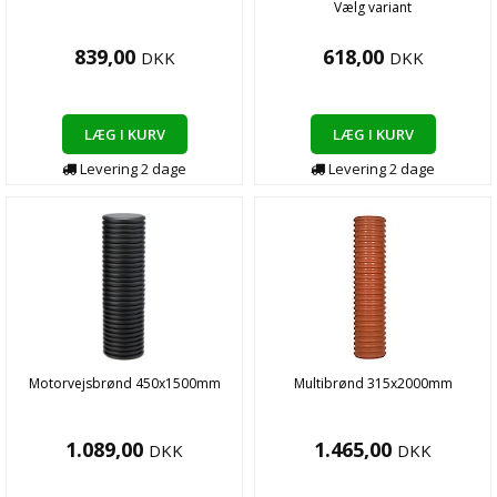
Vælg variant
839,00
618,00
DKK
DKK
LÆG I KURV
LÆG I KURV
Levering
2
dage
Levering
2
dage
Motorvejsbrønd 450x1500mm
Multibrønd 315x2000mm
1.089,00
1.465,00
DKK
DKK