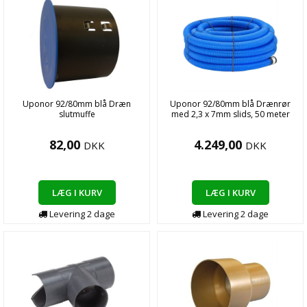
Uponor 92/80mm blå Dræn
Uponor 92/80mm blå Drænrør
slutmuffe
med 2,3 x 7mm slids, 50 meter
82,00
4.249,00
DKK
DKK
LÆG I KURV
LÆG I KURV
Levering
2
dage
Levering
2
dage