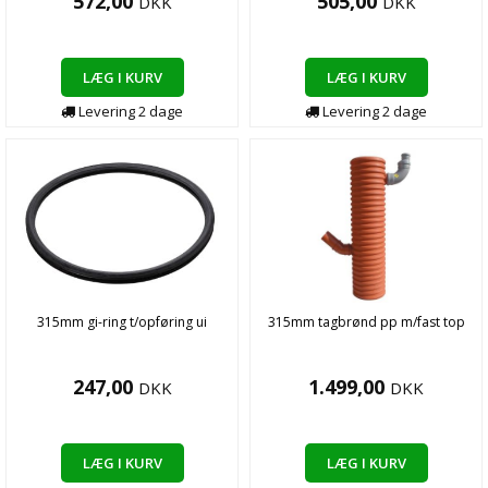
572,00
505,00
DKK
DKK
LÆG I KURV
LÆG I KURV
Levering
2
dage
Levering
2
dage
315mm gi-ring t/opføring ui
315mm tagbrønd pp m/fast top
247,00
1.499,00
DKK
DKK
LÆG I KURV
LÆG I KURV