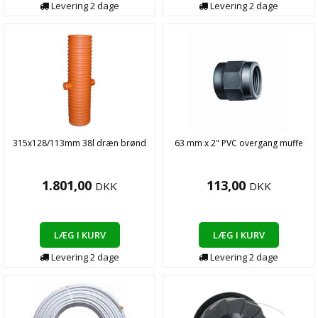
Levering
2
dage
Levering
2
dage
315x128/113mm 38l dræn brønd
63 mm x 2" PVC overgang muffe
1.801,00
113,00
DKK
DKK
LÆG I KURV
LÆG I KURV
Levering
2
dage
Levering
2
dage