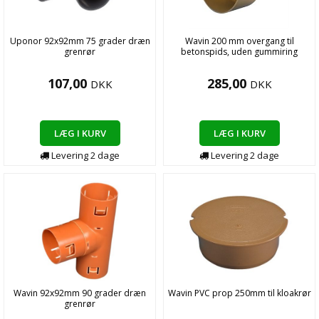
Uponor 92x92mm 75 grader dræn
Wavin 200 mm overgang til
grenrør
betonspids, uden gummiring
107,00
285,00
DKK
DKK
LÆG I KURV
LÆG I KURV
Levering
2
dage
Levering
2
dage
Wavin 92x92mm 90 grader dræn
Wavin PVC prop 250mm til kloakrør
grenrør