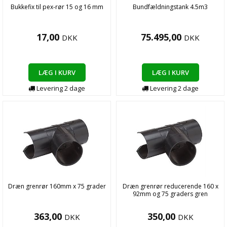
Bukkefix til pex-rør 15 og 16 mm
Bundfældningstank 4.5m3
17,00
75.495,00
DKK
DKK
LÆG I KURV
LÆG I KURV
Levering
2
dage
Levering
2
dage
Dræn grenrør 160mm x 75 grader
Dræn grenrør reducerende 160 x
92mm og 75 graders gren
363,00
350,00
DKK
DKK