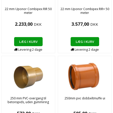
22 mm Uponor Combipex RIR 50
22 mm Uponor Combipex RIR+ 50
meter
meter
2.233,00
3.577,00
DKK
DKK
LÆG I KURV
LÆG I KURV
Levering
2
dage
Levering
2
dage
250 mm PVC-overgang til
250mm pvc dobbeltmuffe ui
betonspids, uden gummiring