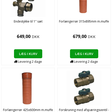
Endestykke til 1" sæt
Forlængerrør 315x895mm m.muffe
649,00
679,00
DKK
DKK
LÆG I KURV
LÆG I KURV
Levering
2
dage
Levering
2
dage
Forlængerrør 425x600mm m.muffe
Forskruning med afspæringsventil -