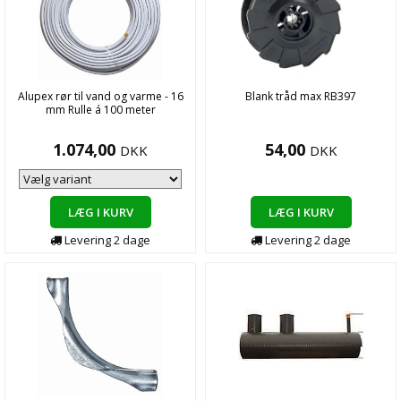
Alupex rør til vand og varme - 16
Blank tråd max RB397
mm Rulle á 100 meter
1.074,00
54,00
DKK
DKK
LÆG I KURV
LÆG I KURV
Levering
2
dage
Levering
2
dage