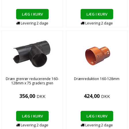
LÆG I KURV
LÆG I KURV
Levering
2
dage
Levering
2
dage
Dræn grenrør reducerende 160-
Drænreduktion 160-128mm
128mm x 75 graders gren
356,00
424,00
DKK
DKK
LÆG I KURV
LÆG I KURV
Levering
2
dage
Levering
2
dage