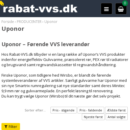
0
Forside
›
PRODUCENTER
›
Uponor
Uponor
Uponor – Førende VVS leverandør
Hos Rabat-VVS.dk tilbyder vi en lang række af Uponor’s VVS produkter
indenfor energieffektiv Gulvvarme, præisoleret rør, PEX rør til radiatorer
og brugsvand samt regnvandskassetter til regnvandshåndtering.
Finske Uponor, som tidligere hed Wirsbo, er blandt de førende
systemleverandører af VVS artikler. Særligt gulvvarme har Uponor med
sin nye Smartrix rumregulering sat nye standarder samt deres Minitec
9,9 mm rør og gulvvarmeplade. En perfekt løsning til renovering.
Du kan trygt vælge Uponor (Wirsbo) til dit næste gør det selv projekt.
Sorter efter...
Pris - stigende
Pris - faldende
Ældste først
Nyeste først
Antal solgte
Filter