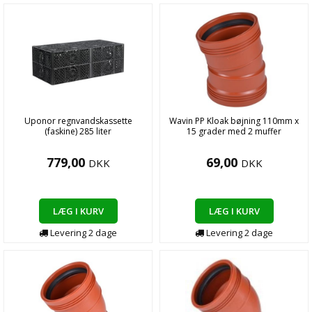
Uponor regnvandskassette
Wavin PP Kloak bøjning 110mm x
(faskine) 285 liter
15 grader med 2 muffer
779,00
69,00
DKK
DKK
LÆG I KURV
LÆG I KURV
Levering
2
dage
Levering
2
dage