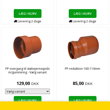
LÆG I KURV
LÆG I KURV
Levering
2
dage
Levering
2
dage
PP-overgang til støbejernsspids
PP-reduktion 160-110mm
m/gummiring - Vælg variant
129,00
85,00
DKK
DKK
LÆG I KURV
LÆG I KURV
Levering
2
dage
Levering
2
dage