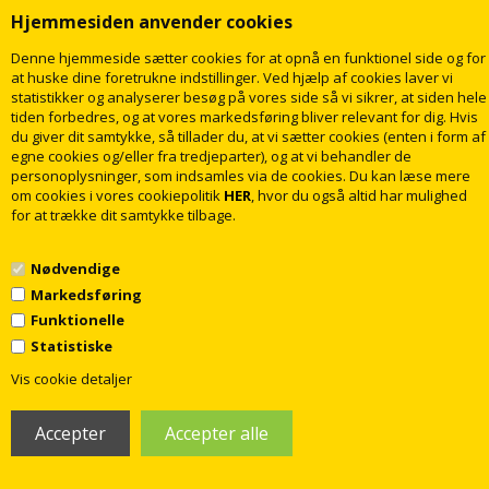
Hjemmesiden anvender cookies
Denne hjemmeside sætter cookies for at opnå en funktionel side og for
at huske dine foretrukne indstillinger. Ved hjælp af cookies laver vi
statistikker og analyserer besøg på vores side så vi sikrer, at siden hele
tiden forbedres, og at vores markedsføring bliver relevant for dig. Hvis
du giver dit samtykke, så tillader du, at vi sætter cookies (enten i form af
egne cookies og/eller fra tredjeparter), og at vi behandler de
personoplysninger, som indsamles via de cookies. Du kan læse mere
om cookies i vores cookiepolitik
HER
, hvor du også altid har mulighed
PP-skydemuffe 110mm
Prop 200mm m.gi-ring
for at trække dit samtykke tilbage.
45,00
251,00
DKK
DKK
Nødvendige
Markedsføring
Funktionelle
LÆG I KURV
LÆG I KURV
Statistiske
1
Levering
2
dage
Levering
2
dage
Vis cookie detaljer