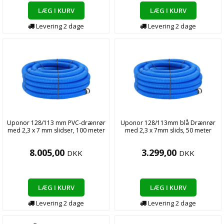
LÆG I KURV
LÆG I KURV
Levering
2
dage
Levering
2
dage
Uponor 128/113 mm PVC-drænrør
Uponor 128/113mm blå Drænrør
med 2,3 x 7 mm slidser, 100 meter
med 2,3 x 7mm slids, 50 meter
8.005,00
3.299,00
DKK
DKK
LÆG I KURV
LÆG I KURV
Levering
2
dage
Levering
2
dage