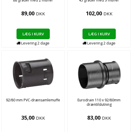
88 grader med 2 muffer
45 grader med 3 muffer
89,00
102,00
DKK
DKK
LÆG I KURV
LÆG I KURV
Levering
2
dage
Levering
2
dage
92/80 mm PVC-drænsamlemuffe
Eurodrain 110 x 92/80mm
dræntilslutning
35,00
83,00
DKK
DKK