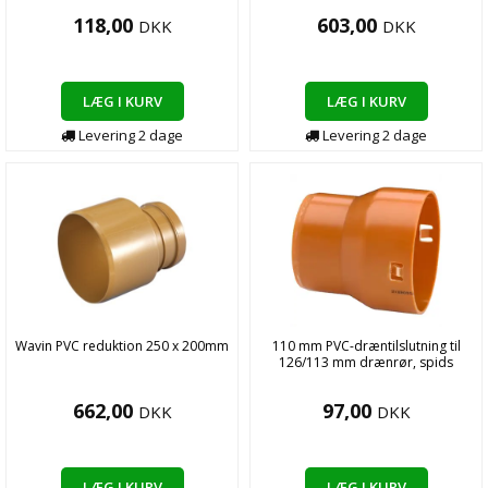
118,00
603,00
DKK
DKK
LÆG I KURV
LÆG I KURV
Levering
2
dage
Levering
2
dage
Wavin PVC reduktion 250 x 200mm
110 mm PVC-dræntilslutning til
126/113 mm drænrør, spids
662,00
97,00
DKK
DKK
LÆG I KURV
LÆG I KURV