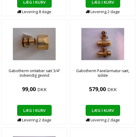
LÆG I KURV
LÆG I KURV
Levering
8
dage
Levering
2
dage
Gabotherm omløber sæt 3/4"
Gabotherm Panelarmatur-sæt,
indvendig gevind
sidste
99,00
579,00
DKK
DKK
LÆG I KURV
LÆG I KURV
Levering
2
dage
Levering
2
dage