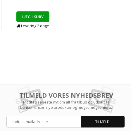
LÆG I KURV
Levering
2
dage
TILMELD VORES NYHEDSBREV
Modtag seneste nyt om alt fra tilbud og udsalg til
konkurrencer, nye produkter og meget meget mere.