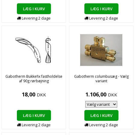
LÆG I KURV
LÆG I KURV
Levering
2
dage
Levering
2
dage
Gabotherm Bukkefix fastholdelse
Gabotherm columbusæg - Vælg
af 90g rørbøjning
variant
18,00
1.106,00
DKK
DKK
LÆG I KURV
LÆG I KURV
Levering
2
dage
Levering
2
dage