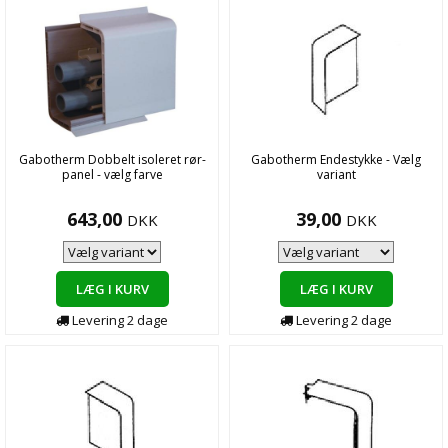
Gabotherm Dobbelt isoleret rør-
Gabotherm Endestykke - Vælg
panel - vælg farve
variant
643,00
39,00
DKK
DKK
LÆG I KURV
LÆG I KURV
Levering
2
dage
Levering
2
dage