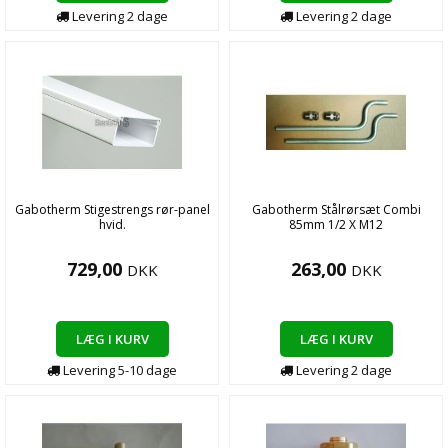
Levering
2
dage
Levering
2
dage
Gabotherm Stigestrengs rør-panel
Gabotherm Stålrørsæt Combi
hvid.
85mm 1/2 X M12
729,00
263,00
DKK
DKK
LÆG I KURV
LÆG I KURV
Levering
5-10
dage
Levering
2
dage