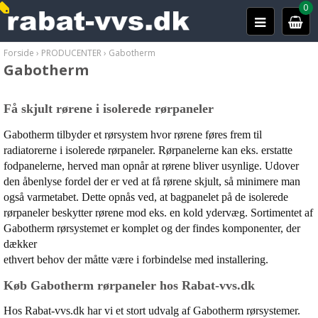
0
Forside
›
PRODUCENTER
›
Gabotherm
Gabotherm
Få skjult rørene i isolerede rørpaneler
Gabotherm tilbyder et rørsystem hvor rørene føres frem til
radiatorerne i isolerede rørpaneler. Rørpanelerne kan eks. erstatte
fodpanelerne, herved man opnår at rørene bliver usynlige. Udover
den åbenlyse fordel der er ved at få rørene skjult, så minimere man
også varmetabet. Dette opnås ved, at bagpanelet på de isolerede
rørpaneler beskytter rørene mod eks. en kold ydervæg. Sortimentet af
Gabotherm rørsystemet er komplet og der findes komponenter, der
dækker
ethvert behov der måtte være i forbindelse med installering.
Køb Gabotherm rørpaneler hos Rabat-vvs.dk
Hos Rabat-vvs.dk har vi et stort udvalg af Gabotherm rørsystemer.