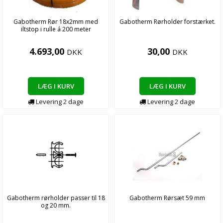
Gabotherm Rør 18x2mm med
Gabotherm Rørholder forstærket.
iltstop i rulle á 200 meter
4.693,00
30,00
DKK
DKK
LÆG I KURV
LÆG I KURV
Levering
2
dage
Levering
2
dage
Gabotherm rørholder passer til 18
Gabotherm Rørsæt 59 mm
og 20 mm.