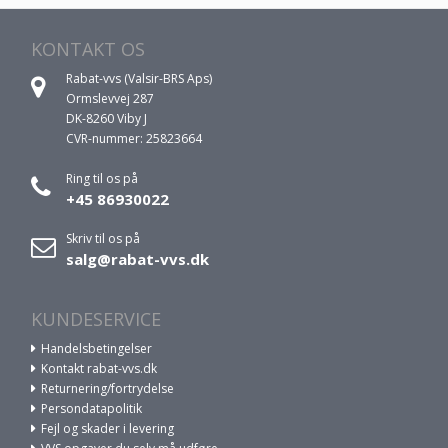
KONTAKT OS
Rabat-vvs (Valsir-BRS Aps)
Ormslevvej 287
DK-8260 Viby J
CVR-nummer: 25823664
Ring til os på
+45 86930022
Skriv til os på
salg@rabat-vvs.dk
KUNDESERVICE
Handelsbetingelser
Kontakt rabat-vvs.dk
Returnering/fortrydelse
Persondatapolitik
Fejl og skader i levering