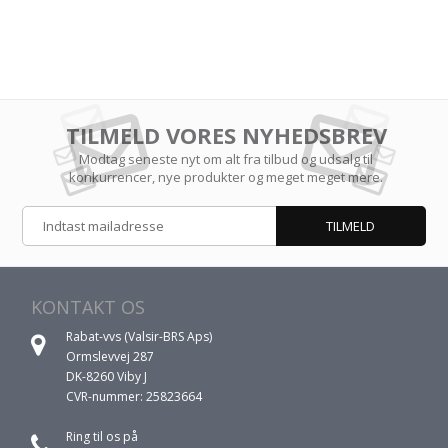
TILMELD VORES NYHEDSBREV
Modtag seneste nyt om alt fra tilbud og udsalg til
konkurrencer, nye produkter og meget meget mere.
KONTAKT OS
Rabat-vvs (Valsir-BRS Aps)
Ormslevvej 287
DK-8260 Viby J
CVR-nummer: 25823664
Ring til os på