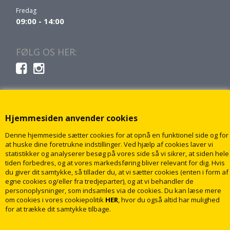
Fredag
09:00 - 14:00
FØLG OS HER:
Hjemmesiden anvender cookies
Denne hjemmeside sætter cookies for at opnå en funktionel side og for
at huske dine foretrukne indstillinger. Ved hjælp af cookies laver vi
statistikker og analyserer besøg på vores side så vi sikrer, at siden hele
tiden forbedres, og at vores markedsføring bliver relevant for dig. Hvis
du giver dit samtykke, så tillader du, at vi sætter cookies (enten i form af
egne cookies og/eller fra tredjeparter), og at vi behandler de
personoplysninger, som indsamles via de cookies. Du kan læse mere
om cookies i vores cookiepolitik
HER
, hvor du også altid har mulighed
for at trække dit samtykke tilbage.