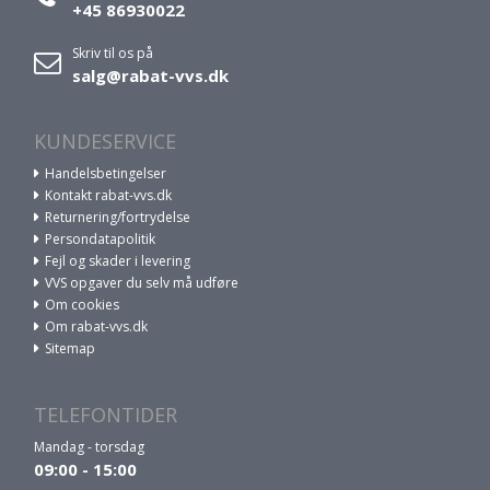
+45 86930022
Skriv til os på
salg@rabat-vvs.dk
KUNDESERVICE
Handelsbetingelser
Kontakt rabat-vvs.dk
Returnering/fortrydelse
Persondatapolitik
Fejl og skader i levering
VVS opgaver du selv må udføre
Om cookies
Om rabat-vvs.dk
Sitemap
TELEFONTIDER
Mandag - torsdag
09:00 - 15:00