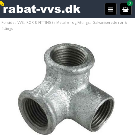
0
Forside
›
VVS
›
RØR & FITTINGS
›
Metalrør og Fittings
›
Galvaniserede rør &
fittings