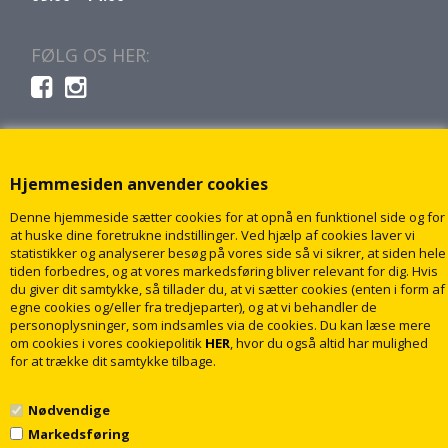
FØLG OS HER:
Hjemmesiden anvender cookies
Denne hjemmeside sætter cookies for at opnå en funktionel side og for
at huske dine foretrukne indstillinger. Ved hjælp af cookies laver vi
statistikker og analyserer besøg på vores side så vi sikrer, at siden hele
tiden forbedres, og at vores markedsføring bliver relevant for dig. Hvis
du giver dit samtykke, så tillader du, at vi sætter cookies (enten i form af
egne cookies og/eller fra tredjeparter), og at vi behandler de
personoplysninger, som indsamles via de cookies. Du kan læse mere
om cookies i vores cookiepolitik
HER
, hvor du også altid har mulighed
for at trække dit samtykke tilbage.
Nødvendige
Markedsføring