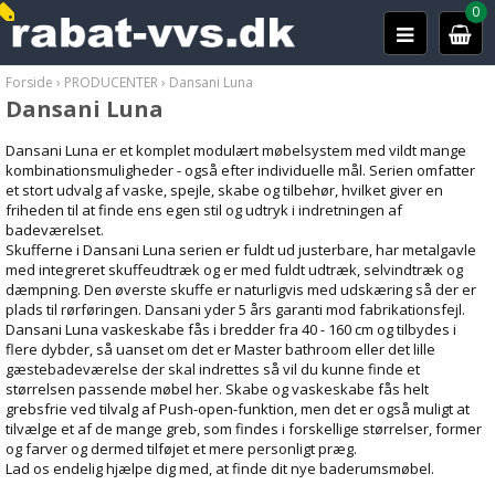
0
Forside
›
PRODUCENTER
›
Dansani Luna
Dansani Luna
Dansani Luna er et komplet modulært møbelsystem med vildt mange
kombinationsmuligheder - også efter individuelle mål. Serien omfatter
et stort udvalg af vaske, spejle, skabe og tilbehør, hvilket giver en
friheden til at finde ens egen stil og udtryk i indretningen af
badeværelset.
Skufferne i Dansani Luna serien er fuldt ud justerbare, har metalgavle
med integreret skuffeudtræk og er med fuldt udtræk, selvindtræk og
dæmpning. Den øverste skuffe er naturligvis med udskæring så der er
plads til rørføringen. Dansani yder 5 års garanti mod fabrikationsfejl.
Dansani Luna vaskeskabe fås i bredder fra 40 - 160 cm og tilbydes i
flere dybder, så uanset om det er Master bathroom eller det lille
gæstebadeværelse der skal indrettes så vil du kunne finde et
størrelsen passende møbel her. Skabe og vaskeskabe fås helt
grebsfrie ved tilvalg af Push-open-funktion, men det er også muligt at
tilvælge et af de mange greb, som findes i forskellige størrelser, former
og farver og dermed tilføjet et mere personligt præg.
Lad os endelig hjælpe dig med, at finde dit nye baderumsmøbel.