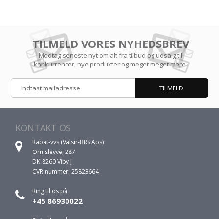
TILMELD VORES NYHEDSBREV
Modtag seneste nyt om alt fra tilbud og udsalg til
konkurrencer, nye produkter og meget meget mere.
KONTAKT OS
Rabat-vvs (Valsir-BRS Aps)
Ormslevvej 287
DK-8260 Viby J
CVR-nummer: 25823664
Ring til os på
+45 86930022