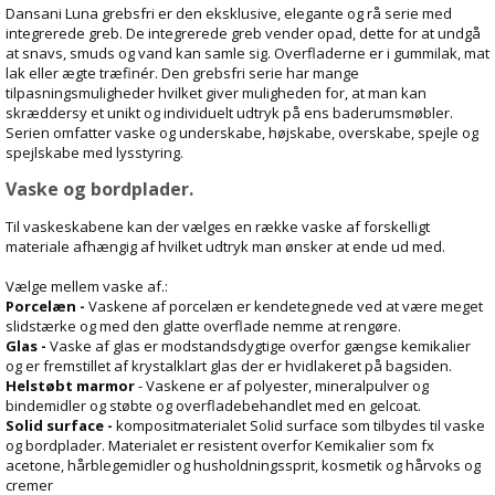
Dansani Luna grebsfri er den eksklusive, elegante og rå serie med
integrerede greb. De integrerede greb vender opad, dette for at undgå
at snavs, smuds og vand kan samle sig. Overfladerne er i gummilak, mat
lak eller ægte træfinér. Den grebsfri serie har mange
tilpasningsmuligheder hvilket giver muligheden for, at man kan
skræddersy et unikt og individuelt udtryk på ens baderumsmøbler.
Serien omfatter vaske og underskabe, højskabe, overskabe, spejle og
spejlskabe med lysstyring.
Vaske og bordplader.
Til vaskeskabene kan der vælges en række vaske af forskelligt
materiale afhængig af hvilket udtryk man ønsker at ende ud med.
Vælge mellem vaske af.:
Porcelæn -
Vaskene af porcelæn er kendetegnede ved at være meget
slidstærke og med den glatte overflade nemme at rengøre.
Glas -
Vaske af glas er modstandsdygtige overfor gængse kemikalier
og er fremstillet af krystalklart glas der er hvidlakeret på bagsiden.
Helstøbt marmor
- Vaskene er af polyester, mineralpulver og
bindemidler og støbte og overfladebehandlet med en gelcoat.
Solid surface -
kompositmaterialet Solid surface som tilbydes til vaske
og bordplader. Materialet er resistent overfor Kemikalier som fx
acetone, hårblegemidler og husholdningssprit, kosmetik og hårvoks og
cremer