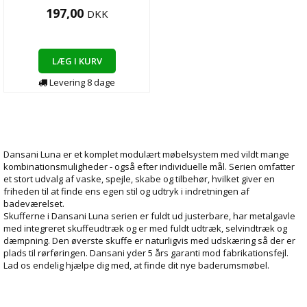
197,00
DKK
LÆG I KURV
Levering
8
dage
Dansani Luna er et komplet modulært møbelsystem med vildt mange
kombinationsmuligheder - også efter individuelle mål. Serien omfatter
et stort udvalg af vaske, spejle, skabe og tilbehør, hvilket giver en
friheden til at finde ens egen stil og udtryk i indretningen af
badeværelset.
Skufferne i Dansani Luna serien er fuldt ud justerbare, har metalgavle
med integreret skuffeudtræk og er med fuldt udtræk, selvindtræk og
dæmpning. Den øverste skuffe er naturligvis med udskæring så der er
plads til rørføringen. Dansani yder 5 års garanti mod fabrikationsfejl.
Lad os endelig hjælpe dig med, at finde dit nye baderumsmøbel.