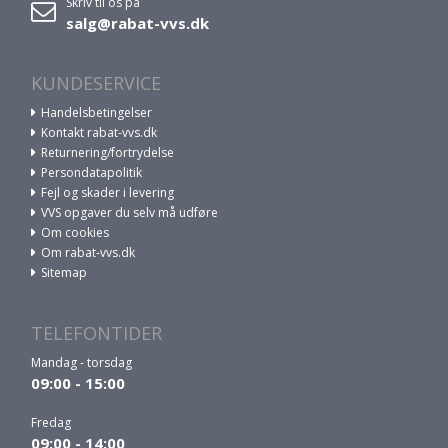
Skriv til os på
salg@rabat-vvs.dk
KUNDESERVICE
Handelsbetingelser
Kontakt rabat-vvs.dk
Returnering/fortrydelse
Persondatapolitik
Fejl og skader i levering
VVS opgaver du selv må udføre
Om cookies
Om rabat-vvs.dk
Sitemap
TELEFONTIDER
Mandag - torsdag
09:00 - 15:00
Fredag
09:00 - 14:00