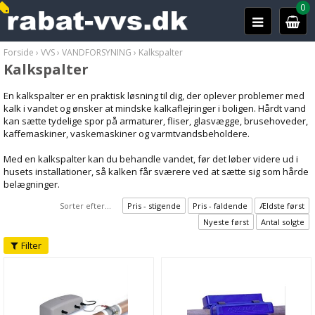
0
Forside
›
VVS
›
VANDFORSYNING
›
Kalkspalter
Kalkspalter
En kalkspalter er en praktisk løsning til dig, der oplever problemer med
kalk i vandet og ønsker at mindske kalkaflejringer i boligen. Hårdt vand
kan sætte tydelige spor på armaturer, fliser, glasvægge, brusehoveder,
kaffemaskiner, vaskemaskiner og varmtvandsbeholdere.
Med en kalkspalter kan du behandle vandet, før det løber videre ud i
husets installationer, så kalken får sværere ved at sætte sig som hårde
belægninger.
Sorter efter...
Pris - stigende
Pris - faldende
Ældste først
Nyeste først
Antal solgte
Filter