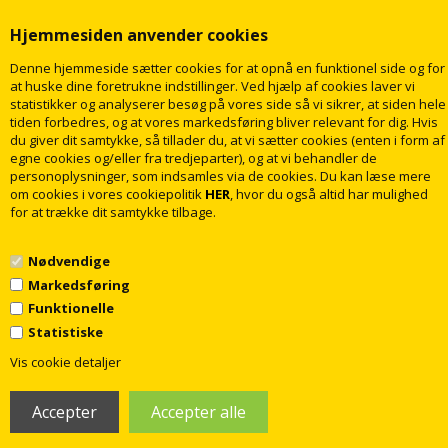
Hjemmesiden anvender cookies
Denne hjemmeside sætter cookies for at opnå en funktionel side og for
at huske dine foretrukne indstillinger. Ved hjælp af cookies laver vi
statistikker og analyserer besøg på vores side så vi sikrer, at siden hele
tiden forbedres, og at vores markedsføring bliver relevant for dig. Hvis
du giver dit samtykke, så tillader du, at vi sætter cookies (enten i form af
egne cookies og/eller fra tredjeparter), og at vi behandler de
personoplysninger, som indsamles via de cookies. Du kan læse mere
om cookies i vores cookiepolitik
HER
, hvor du også altid har mulighed
for at trække dit samtykke tilbage.
Nødvendige
Markedsføring
Funktionelle
Statistiske
1
© 2009 - 2018 rabatvvs.dk. Alle rettigheder forbeholdt
Vis cookie detaljer
Webshop lavet af Dandodesign