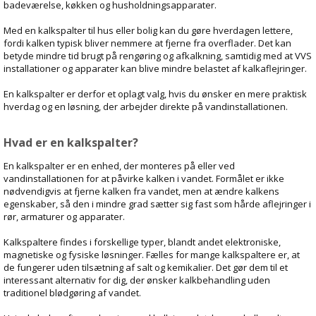
badeværelse, køkken og husholdningsapparater.
Med en kalkspalter til hus eller bolig kan du gøre hverdagen lettere,
fordi kalken typisk bliver nemmere at fjerne fra overflader. Det kan
betyde mindre tid brugt på rengøring og afkalkning, samtidig med at VVS
installationer og apparater kan blive mindre belastet af kalkaflejringer.
En kalkspalter er derfor et oplagt valg, hvis du ønsker en mere praktisk
hverdag og en løsning, der arbejder direkte på vandinstallationen.
Hvad er en kalkspalter?
En kalkspalter er en enhed, der monteres på eller ved
vandinstallationen for at påvirke kalken i vandet. Formålet er ikke
nødvendigvis at fjerne kalken fra vandet, men at ændre kalkens
egenskaber, så den i mindre grad sætter sig fast som hårde aflejringer i
rør, armaturer og apparater.
Kalkspaltere findes i forskellige typer, blandt andet elektroniske,
magnetiske og fysiske løsninger. Fælles for mange kalkspaltere er, at
de fungerer uden tilsætning af salt og kemikalier. Det gør dem til et
interessant alternativ for dig, der ønsker kalkbehandling uden
traditionel blødgøring af vandet.