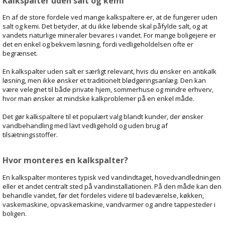
Kalkspalter uden salt og kemi
En af de store fordele ved mange kalkspaltere er, at de fungerer uden
salt og kemi. Det betyder, at du ikke løbende skal påfylde salt, og at
vandets naturlige mineraler bevares i vandet. For mange boligejere er
det en enkel og bekvem løsning, fordi vedligeholdelsen ofte er
begrænset.
En kalkspalter uden salt er særligt relevant, hvis du ønsker en antikalk
løsning, men ikke ønsker et traditionelt blødgøringsanlæg. Den kan
være velegnet til både private hjem, sommerhuse og mindre erhverv,
hvor man ønsker at mindske kalkproblemer på en enkel måde.
Det gør kalkspaltere til et populært valg blandt kunder, der ønsker
vandbehandling med lavt vedligehold og uden brug af
tilsætningsstoffer.
Hvor monteres en kalkspalter?
En kalkspalter monteres typisk ved vandindtaget, hovedvandledningen
eller et andet centralt sted på vandinstallationen. På den måde kan den
behandle vandet, før det fordeles videre til badeværelse, køkken,
vaskemaskine, opvaskemaskine, vandvarmer og andre tappesteder i
boligen.