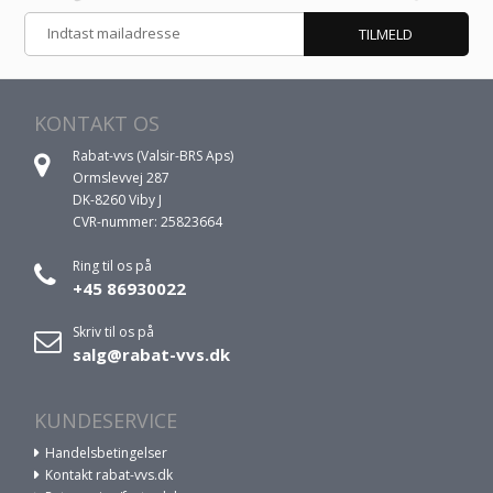
KONTAKT OS
Rabat-vvs (Valsir-BRS Aps)
Ormslevvej 287
DK-8260 Viby J
CVR-nummer: 25823664
Ring til os på
+45 86930022
Skriv til os på
salg@rabat-vvs.dk
KUNDESERVICE
Handelsbetingelser
Kontakt rabat-vvs.dk