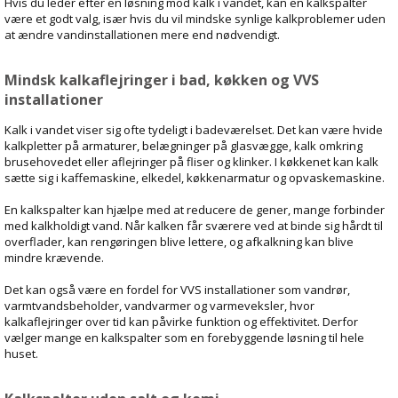
Hvis du leder efter en løsning mod kalk i vandet, kan en kalkspalter
være et godt valg, især hvis du vil mindske synlige kalkproblemer uden
at ændre vandinstallationen mere end nødvendigt.
Mindsk kalkaflejringer i bad, køkken og VVS
installationer
Kalk i vandet viser sig ofte tydeligt i badeværelset. Det kan være hvide
kalkpletter på armaturer, belægninger på glasvægge, kalk omkring
brusehovedet eller aflejringer på fliser og klinker. I køkkenet kan kalk
sætte sig i kaffemaskine, elkedel, køkkenarmatur og opvaskemaskine.
En kalkspalter kan hjælpe med at reducere de gener, mange forbinder
med kalkholdigt vand. Når kalken får sværere ved at binde sig hårdt til
overflader, kan rengøringen blive lettere, og afkalkning kan blive
mindre krævende.
Det kan også være en fordel for VVS installationer som vandrør,
varmtvandsbeholder, vandvarmer og varmeveksler, hvor
kalkaflejringer over tid kan påvirke funktion og effektivitet. Derfor
vælger mange en kalkspalter som en forebyggende løsning til hele
huset.