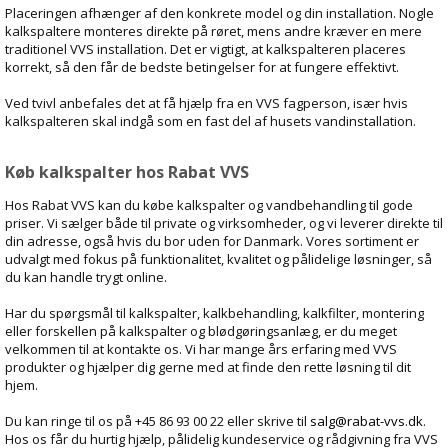
Placeringen afhænger af den konkrete model og din installation. Nogle
kalkspaltere monteres direkte på røret, mens andre kræver en mere
traditionel VVS installation. Det er vigtigt, at kalkspalteren placeres
korrekt, så den får de bedste betingelser for at fungere effektivt.
Ved tvivl anbefales det at få hjælp fra en VVS fagperson, især hvis
kalkspalteren skal indgå som en fast del af husets vandinstallation.
Køb kalkspalter hos Rabat VVS
Hos Rabat VVS kan du købe kalkspalter og vandbehandling til gode
priser. Vi sælger både til private og virksomheder, og vi leverer direkte til
din adresse, også hvis du bor uden for Danmark. Vores sortiment er
udvalgt med fokus på funktionalitet, kvalitet og pålidelige løsninger, så
du kan handle trygt online.
Har du spørgsmål til kalkspalter, kalkbehandling, kalkfilter, montering
eller forskellen på kalkspalter og blødgøringsanlæg, er du meget
velkommen til at kontakte os. Vi har mange års erfaring med VVS
produkter og hjælper dig gerne med at finde den rette løsning til dit
hjem.
Du kan ringe til os på +45 86 93 00 22 eller skrive til
salg@rabat-vvs.dk
.
Hos os får du hurtig hjælp, pålidelig kundeservice og rådgivning fra VVS