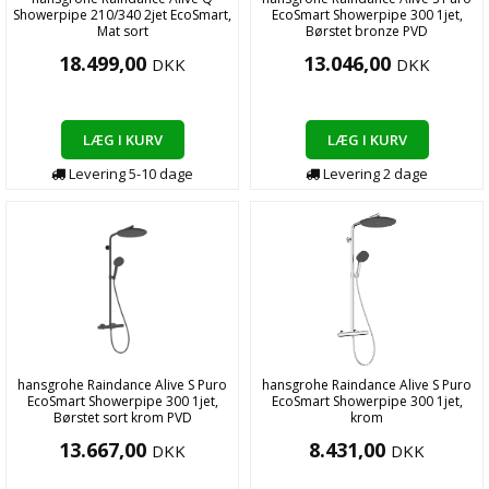
Showerpipe 210/340 2jet EcoSmart,
EcoSmart Showerpipe 300 1jet,
Mat sort
Børstet bronze PVD
18.499,00
13.046,00
DKK
DKK
LÆG I KURV
LÆG I KURV
Levering
5-10
dage
Levering
2
dage
hansgrohe Raindance Alive S Puro
hansgrohe Raindance Alive S Puro
EcoSmart Showerpipe 300 1jet,
EcoSmart Showerpipe 300 1jet,
Børstet sort krom PVD
krom
13.667,00
8.431,00
DKK
DKK