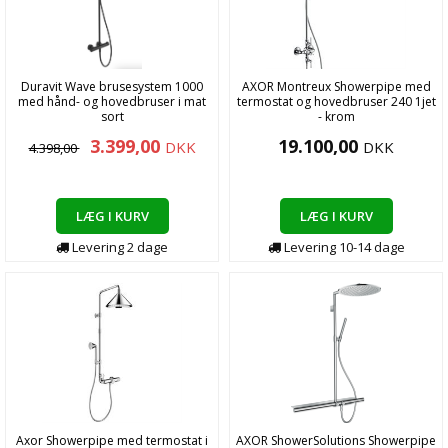
Duravit Wave brusesystem 1000
AXOR Montreux Showerpipe med
med hånd- og hovedbruser i mat
termostat og hovedbruser 240 1jet
sort
- krom
3.399,00
19.100,00
DKK
DKK
4.398,00
LÆG I KURV
LÆG I KURV
Levering
2
dage
Levering
10-14
dage
Axor Showerpipe med termostat i
AXOR ShowerSolutions Showerpipe