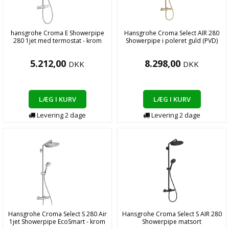
hansgrohe Croma E Showerpipe
Hansgrohe Croma Select AIR 280
280 1jet med termostat - krom
Showerpipe i poleret guld (PVD)
5.212,00
8.298,00
DKK
DKK
LÆG I KURV
LÆG I KURV
Levering
2
dage
Levering
2
dage
Hansgrohe Croma Select S 280 Air
Hansgrohe Croma Select S AIR 280
1jet Showerpipe EcoSmart - krom
Showerpipe matsort