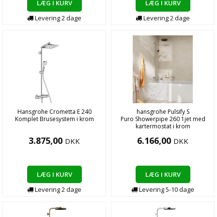
LÆG I KURV
LÆG I KURV
Levering
2
dage
Levering
2
dage
Hansgrohe Crometta E 240
hansgrohe Pulsify S
Komplet Brusesystem i krom
Puro Showerpipe 260 1jet med
kartermostat i krom
3.875,00
6.166,00
DKK
DKK
LÆG I KURV
LÆG I KURV
Levering
2
dage
Levering
5-10
dage