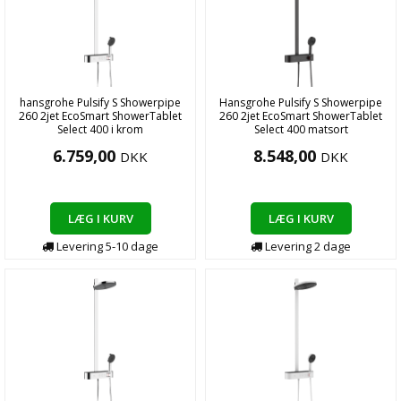
hansgrohe Pulsify S Showerpipe
Hansgrohe Pulsify S Showerpipe
260 2jet EcoSmart ShowerTablet
260 2jet EcoSmart ShowerTablet
Select 400 i krom
Select 400 matsort
6.759,00
8.548,00
DKK
DKK
LÆG I KURV
LÆG I KURV
Levering
5-10
dage
Levering
2
dage