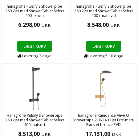
hansgrohe Pulsify S Showerpipe
hansgrohe Pulsify S Showerpipe
260 2jet med ShowerTablet Select
260 2jet med ShowerTablet Select
400 i krom
400 i mat hvid
6.298,00
8.548,00
DKK
DKK
LÆG I KURV
LÆG I KURV
Levering
2
dage
Levering
5-10
dage
Hansgrohe Pulsify S Showerpipe
hansgrohe Raindance Alive Q
260 2jet med ShowerTablet Select
Showerpipe 210/340 1jet EcoSmart,
400 matsort
Børstet bronze PVD
8.513,00
17.131,00
DKK
DKK