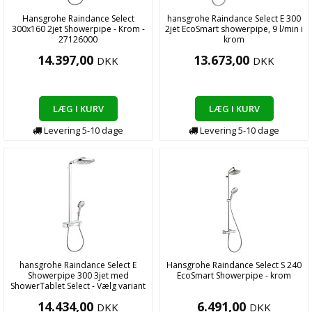
Hansgrohe Raindance Select
hansgrohe Raindance Select E 300
300x160 2jet Showerpipe - Krom -
2jet EcoSmart showerpipe, 9 l/min i
27126000
krom
14.397,00
13.673,00
DKK
DKK
LÆG I KURV
LÆG I KURV
Levering
5-10
dage
Levering
5-10
dage
hansgrohe Raindance Select E
Hansgrohe Raindance Select S 240
Showerpipe 300 3jet med
EcoSmart Showerpipe - krom
ShowerTablet Select - Vælg variant
14.434,00
6.491,00
DKK
DKK