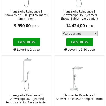
hansgrohe Raindance E
hansgrohe Raindance E
Showerpipe 360 1jet EcoSmart 9
Showerpipe 360 1jet med
l/min - krom
ShowerTablet - Vælg variant
9.990,00
14.424,00
DKK
DKK
LÆG I KURV
LÆG I KURV
Levering
2
dage
Levering
5-10
dage
hansgrohe Raindance E
Hansgrohe Raindance E
Showerpipe 360 1jet med
ShowerTablet 350, Komplet - krom
termostat - fås i flere varianter