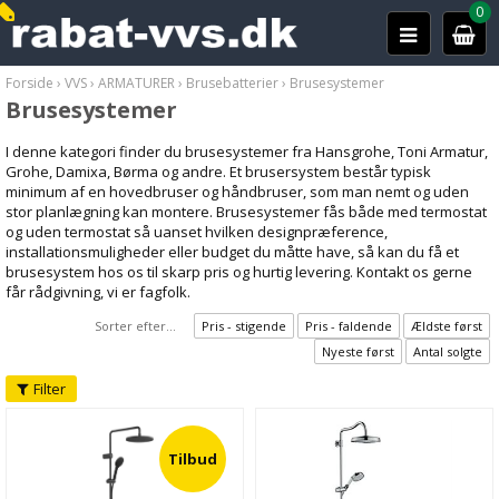
0
Forside
›
VVS
›
ARMATURER
›
Brusebatterier
›
Brusesystemer
Brusesystemer
I denne kategori finder du brusesystemer fra Hansgrohe, Toni Armatur,
Grohe, Damixa, Børma og andre. Et brusersystem består typisk
minimum af en hovedbruser og håndbruser, som man nemt og uden
stor planlægning kan montere. Brusesystemer fås både med termostat
og uden termostat så uanset hvilken designpræference,
installationsmuligheder eller budget du måtte have, så kan du få et
brusesystem hos os til skarp pris og hurtig levering. Kontakt os gerne
får rådgivning, vi er fagfolk.
Sorter efter...
Pris - stigende
Pris - faldende
Ældste først
Nyeste først
Antal solgte
Filter
Tilbud