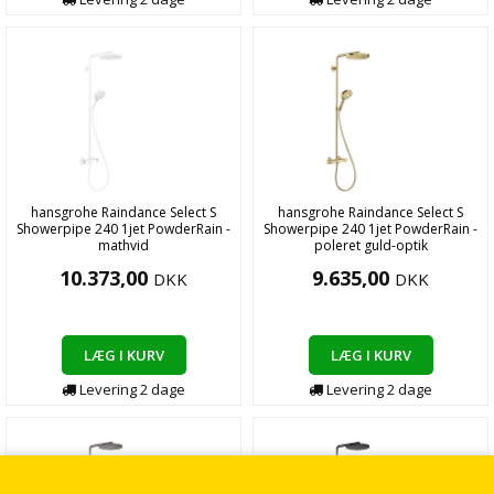
hansgrohe Raindance Select S
hansgrohe Raindance Select S
Showerpipe 240 1jet PowderRain -
Showerpipe 240 1jet PowderRain -
mathvid
poleret guld-optik
10.373,00
9.635,00
DKK
DKK
LÆG I KURV
LÆG I KURV
Levering
2
dage
Levering
2
dage