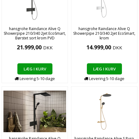
hansgrohe Raindance Alive Q
hansgrohe Raindance Alive Q
Showerpipe 210/340 2jet EcoSmart,
Showerpipe 210/340 2jet EcoSmart,
Børstet sort krom PVD
krom
21.999,00
14.999,00
DKK
DKK
LÆG I KURV
LÆG I KURV
Levering
5-10
dage
Levering
5-10
dage
hansgrohe Raindance Alive Q
hansgrohe Raindance Alive S Puro