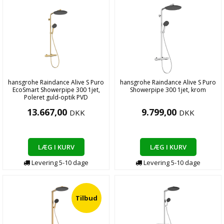
hansgrohe Raindance Alive S Puro
hansgrohe Raindance Alive S Puro
EcoSmart Showerpipe 300 1jet,
Showerpipe 300 1jet, krom
Poleret guld-optik PVD
13.667,00
9.799,00
DKK
DKK
LÆG I KURV
LÆG I KURV
Levering
5-10
dage
Levering
5-10
dage
Tilbud