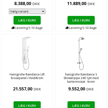
8.388,00
11.889,00
DKK
DKK
LÆG I KURV
LÆG I KURV
Levering
5-10
dage
Levering
5-10
dage
Hansgrohe Raindance Lift
hansgrohe Raindance S
brusepanel i Hvid/krom
Showerpipe 240 1jet med
kartermostat - krom
21.557,00
9.552,00
DKK
DKK
LÆG I KURV
LÆG I KURV