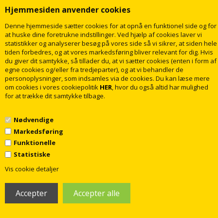
Hjemmesiden anvender cookies
Denne hjemmeside sætter cookies for at opnå en funktionel side og for
at huske dine foretrukne indstillinger. Ved hjælp af cookies laver vi
statistikker og analyserer besøg på vores side så vi sikrer, at siden hele
hansgrohe Raindance Select S
hansgrohe Raindance Select S
tiden forbedres, og at vores markedsføring bliver relevant for dig. Hvis
Showerpipe 240 1jet PowderRain
Showerpipe 240 1jet PowderRain
du giver dit samtykke, så tillader du, at vi sætter cookies (enten i form af
børstet sort krom
med termostat - matsort
egne cookies og/eller fra tredjeparter), og at vi behandler de
10.831,00
8.938,00
DKK
DKK
personoplysninger, som indsamles via de cookies. Du kan læse mere
om cookies i vores cookiepolitik
HER
, hvor du også altid har mulighed
for at trække dit samtykke tilbage.
LÆG I KURV
LÆG I KURV
Nødvendige
Levering
2
dage
Levering
2
dage
Markedsføring
Funktionelle
Statistiske
1
Vis cookie detaljer