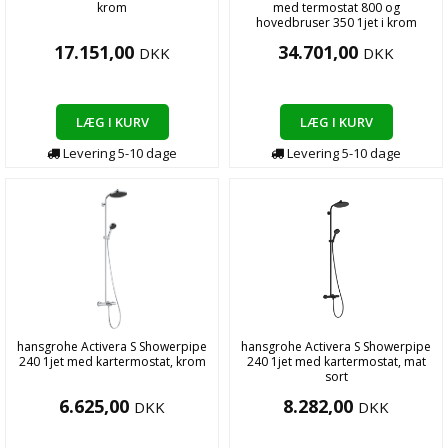
krom
med termostat 800 og
hovedbruser 350 1jet i krom
17.151,00
34.701,00
DKK
DKK
LÆG I KURV
LÆG I KURV
Levering
5-10
dage
Levering
5-10
dage
hansgrohe Activera S Showerpipe
hansgrohe Activera S Showerpipe
240 1jet med kartermostat, krom
240 1jet med kartermostat, mat
sort
6.625,00
8.282,00
DKK
DKK