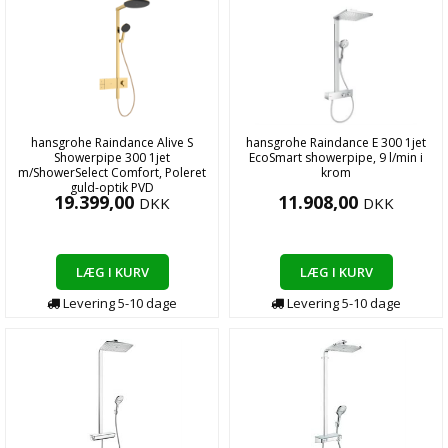
hansgrohe Raindance Alive S
hansgrohe Raindance E 300 1jet
Showerpipe 300 1jet
EcoSmart showerpipe, 9 l/min i
m/ShowerSelect Comfort, Poleret
krom
guld-optik PVD
19.399,00
11.908,00
DKK
DKK
LÆG I KURV
LÆG I KURV
Levering
5-10
dage
Levering
5-10
dage