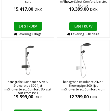
sort
m/ShowerSelect Comfort, børstet
bronze
15.417,00
19.399,00
DKK
DKK
LÆG I KURV
LÆG I KURV
Levering
2
dage
Levering
5-10
dage
hansgrohe Raindance Alive S
hansgrohe Raindance Alive S
Showerpipe 300 1jet
Showerpipe 300 1jet
m/ShowerSelect Comfort, Børstet
m/ShowerSelect Comfort, krom
sort krom PVD
19.399,00
12.399,00
DKK
DKK