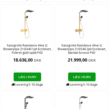
hansgrohe Raindance Alive Q
hansgrohe Raindance Alive Q
Showerpipe 210/340 1jet EcoSmart,
Showerpipe 210/340 2jet EcoSmart,
Poleret guld-optik PVD
Børstet bronze PVD
18.636,00
21.999,00
DKK
DKK
LÆG I KURV
LÆG I KURV
Levering
5-10
dage
Levering
5-10
dage