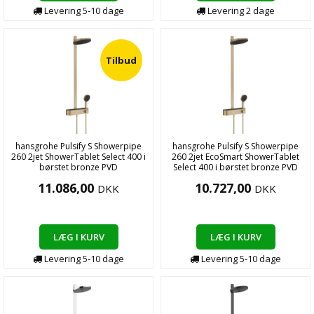
Levering
5-10
dage
Levering
2
dage
Tilbud
hansgrohe Pulsify S Showerpipe
hansgrohe Pulsify S Showerpipe
260 2jet ShowerTablet Select 400 i
260 2jet EcoSmart ShowerTablet
børstet bronze PVD
Select 400 i børstet bronze PVD
11.086,00
10.727,00
DKK
DKK
LÆG I KURV
LÆG I KURV
Levering
5-10
dage
Levering
5-10
dage