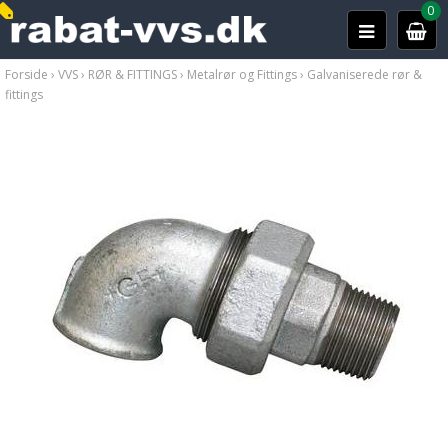
0
Forside
›
VVS
›
RØR & FITTINGS
›
Metalrør og Fittings
›
Galvaniserede rør &
fittings