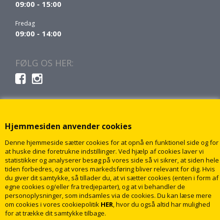
09:00 - 15:00
Fredag
09:00 - 14:00
FØLG OS HER:
Hjemmesiden anvender cookies
Denne hjemmeside sætter cookies for at opnå en funktionel side og for
at huske dine foretrukne indstillinger. Ved hjælp af cookies laver vi
statistikker og analyserer besøg på vores side så vi sikrer, at siden hele
tiden forbedres, og at vores markedsføring bliver relevant for dig. Hvis
du giver dit samtykke, så tillader du, at vi sætter cookies (enten i form af
egne cookies og/eller fra tredjeparter), og at vi behandler de
personoplysninger, som indsamles via de cookies. Du kan læse mere
om cookies i vores cookiepolitik
HER
, hvor du også altid har mulighed
for at trække dit samtykke tilbage.