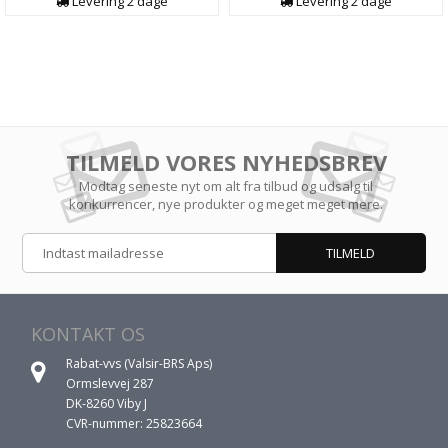
Levering 2 dage
Levering 2 dage
TILMELD VORES NYHEDSBREV
Modtag seneste nyt om alt fra tilbud og udsalg til
konkurrencer, nye produkter og meget meget mere.
KONTAKT OS
Rabat-vvs (Valsir-BRS Aps)
Ormslevvej 287
DK-8260 Viby J
CVR-nummer: 25823664