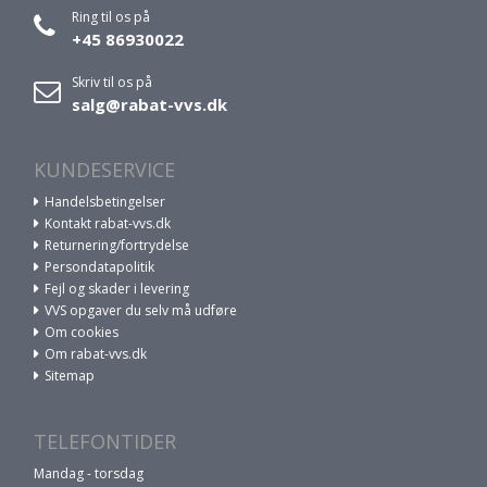
Ring til os på
+45 86930022
Skriv til os på
salg@rabat-vvs.dk
KUNDESERVICE
Handelsbetingelser
Kontakt rabat-vvs.dk
Returnering/fortrydelse
Persondatapolitik
Fejl og skader i levering
VVS opgaver du selv må udføre
Om cookies
Om rabat-vvs.dk
Sitemap
TELEFONTIDER
Mandag - torsdag