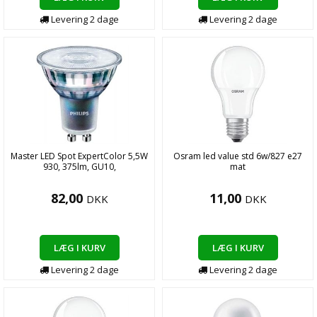
Levering
2
dage
Levering
2
dage
Master LED Spot ExpertColor 5,5W
Osram led value std 6w/827 e27
930, 375lm, GU10,
mat
82,00
11,00
DKK
DKK
LÆG I KURV
LÆG I KURV
Levering
2
dage
Levering
2
dage