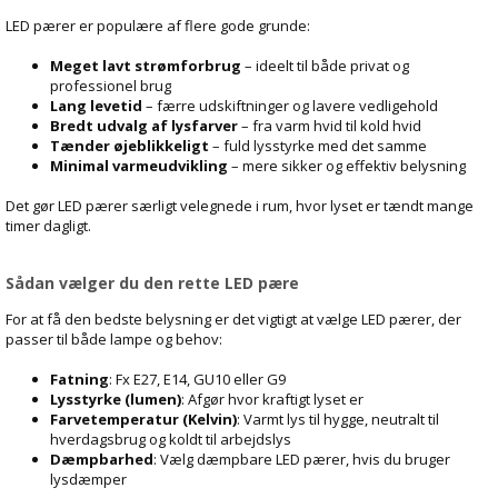
LED pærer er populære af flere gode grunde:
Meget lavt strømforbrug
– ideelt til både privat og
professionel brug
Lang levetid
– færre udskiftninger og lavere vedligehold
Bredt udvalg af lysfarver
– fra varm hvid til kold hvid
Tænder øjeblikkeligt
– fuld lysstyrke med det samme
Minimal varmeudvikling
– mere sikker og effektiv belysning
Det gør LED pærer særligt velegnede i rum, hvor lyset er tændt mange
timer dagligt.
Sådan vælger du den rette LED pære
For at få den bedste belysning er det vigtigt at vælge LED pærer, der
passer til både lampe og behov:
Fatning
: Fx E27, E14, GU10 eller G9
Lysstyrke (lumen)
: Afgør hvor kraftigt lyset er
Farvetemperatur (Kelvin)
: Varmt lys til hygge, neutralt til
hverdagsbrug og koldt til arbejdslys
Dæmpbarhed
: Vælg dæmpbare LED pærer, hvis du bruger
lysdæmper