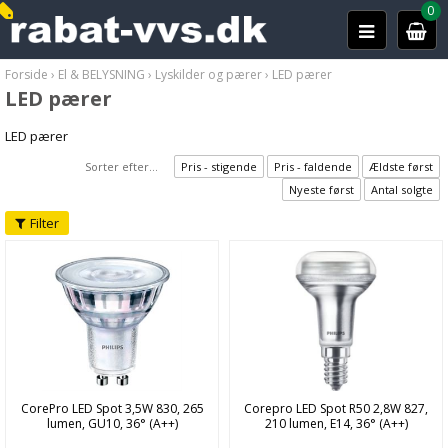
0
Forside
›
El & BELYSNING
›
Lyskilder og pærer
›
LED pærer
LED pærer
LED pærer
Sorter efter...
Pris - stigende
Pris - faldende
Ældste først
Nyeste først
Antal solgte
Filter
CorePro LED Spot 3,5W 830, 265
Corepro LED Spot R50 2,8W 827,
lumen, GU10, 36° (A++)
210 lumen, E14, 36° (A++)