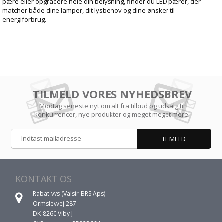
pære eller opgradere hele din belysning, finder du LED pærer, der
matcher både dine lamper, dit lysbehov og dine ønsker til
energiforbrug.
TILMELD VORES NYHEDSBREV
Modtag seneste nyt om alt fra tilbud og udsalg til
konkurrencer, nye produkter og meget meget mere.
KONTAKT OS
Rabat-vvs (Valsir-BRS Aps)
Ormslevvej 287
DK-8260 Viby J