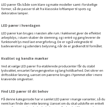
LED pærer fås både som klare og matte modeller samt i forskellige
former, så de passer til alt fra klassiske loftlamper til spots og
dekorative lamper.
LED pærer i hverdagen
LED pærer kan bruges i næsten alle rum. I køkkenet giver de effektivt
arbejdslys, i stuen skaber de stemning, og i entré og gang leverer de
funktionelt lys med lavt energiforbrug. De er også velegnede til
badeværelser og udendørs belysning, når de er godkendt til formålet.
Kvalitet og kendte mærker
Ved at vælge LED pærer fra etablerede producenter får du stabil
lyskvalitet, ensartet farvegengivelse og lang holdbarhed. Det sikrer en
driftssikker løsning, uanset om pærerne bruges i hjemmet eller i mere
krævende omgivelser.
Find LED pærer til dit behov
På denne kategoriside har vi samlet LED pærer i mange varianter, så du
nemt kan finde den rette løsning. Uanset om du skal udskifte en enkelt