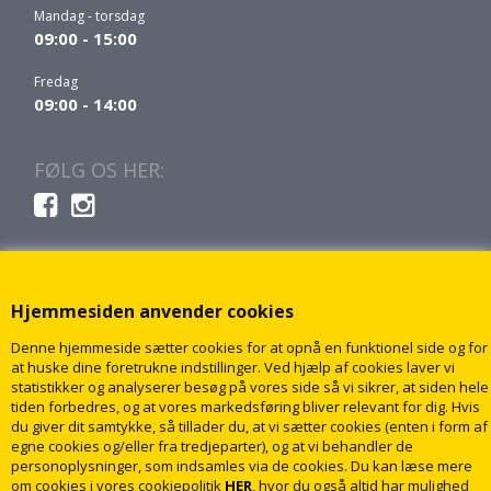
Mandag - torsdag
09:00 - 15:00
Fredag
09:00 - 14:00
FØLG OS HER:
Hjemmesiden anvender cookies
Denne hjemmeside sætter cookies for at opnå en funktionel side og for
at huske dine foretrukne indstillinger. Ved hjælp af cookies laver vi
statistikker og analyserer besøg på vores side så vi sikrer, at siden hele
tiden forbedres, og at vores markedsføring bliver relevant for dig. Hvis
du giver dit samtykke, så tillader du, at vi sætter cookies (enten i form af
egne cookies og/eller fra tredjeparter), og at vi behandler de
personoplysninger, som indsamles via de cookies. Du kan læse mere
om cookies i vores cookiepolitik
HER
, hvor du også altid har mulighed