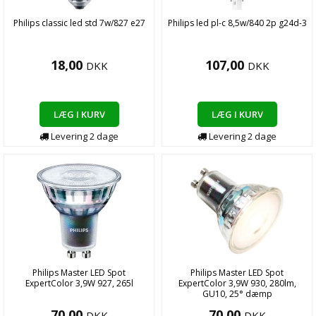
Philips classic led std 7w/827 e27
Philips led pl-c 8,5w/840 2p g24d-3
18,00
107,00
DKK
DKK
LÆG I KURV
LÆG I KURV
Levering
2
dage
Levering
2
dage
Philips Master LED Spot
Philips Master LED Spot
ExpertColor 3,9W 927, 265l
ExpertColor 3,9W 930, 280lm,
GU10, 25° dæmp
70,00
70,00
DKK
DKK