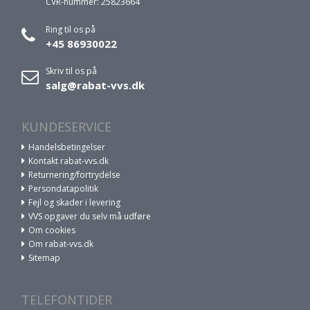
CVR-nummer: 25823664
Ring til os på
+45 86930022
Skriv til os på
salg@rabat-vvs.dk
KUNDESERVICE
Handelsbetingelser
Kontakt rabat-vvs.dk
Returnering/fortrydelse
Persondatapolitik
Fejl og skader i levering
VVS opgaver du selv må udføre
Om cookies
Om rabat-vvs.dk
Sitemap
TELEFONTIDER