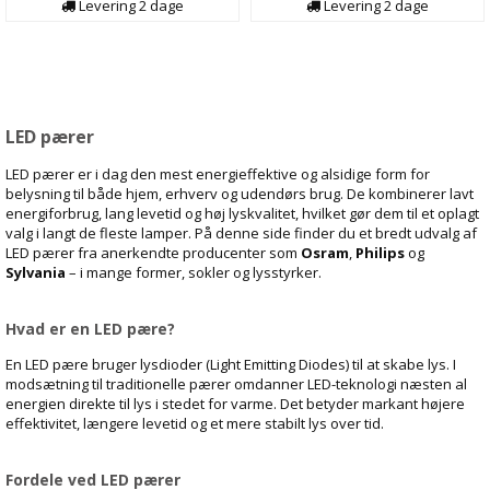
Levering
2
dage
Levering
2
dage
LED pærer
LED pærer er i dag den mest energieffektive og alsidige form for
belysning til både hjem, erhverv og udendørs brug. De kombinerer lavt
energiforbrug, lang levetid og høj lyskvalitet, hvilket gør dem til et oplagt
valg i langt de fleste lamper. På denne side finder du et bredt udvalg af
LED pærer fra anerkendte producenter som
Osram
,
Philips
og
Sylvania
– i mange former, sokler og lysstyrker.
Hvad er en LED pære?
En LED pære bruger lysdioder (Light Emitting Diodes) til at skabe lys. I
modsætning til traditionelle pærer omdanner LED-teknologi næsten al
energien direkte til lys i stedet for varme. Det betyder markant højere
effektivitet, længere levetid og et mere stabilt lys over tid.
Fordele ved LED pærer