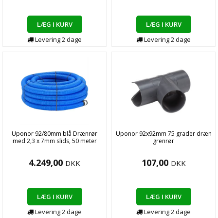
LÆG I KURV
LÆG I KURV
Levering
2
dage
Levering
2
dage
Uponor 92/80mm blå Drænrør
Uponor 92x92mm 75 grader dræn
med 2,3 x 7mm slids, 50 meter
grenrør
4.249,00
107,00
DKK
DKK
LÆG I KURV
LÆG I KURV
Levering
2
dage
Levering
2
dage