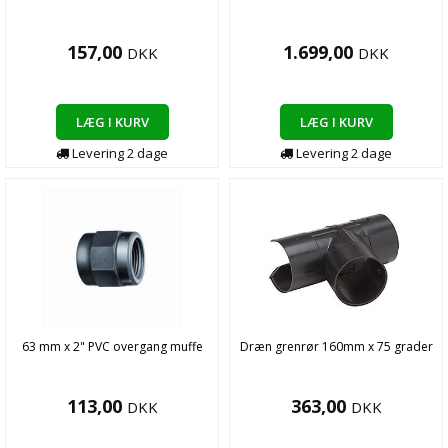
157,00
1.699,00
DKK
DKK
LÆG I KURV
LÆG I KURV
Levering
2
dage
Levering
2
dage
63 mm x 2" PVC overgang muffe
Dræn grenrør 160mm x 75 grader
113,00
363,00
DKK
DKK