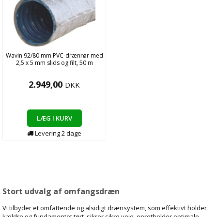
Wavin 92/80 mm PVC-drænrør med
2,5 x 5 mm slids og filt, 50 m
2.949,00
DKK
LÆG I KURV
Levering
2
dage
Stort udvalg af omfangsdræn
Vi tilbyder et omfattende og alsidigt drænsystem, som effektivt holder
kældre og fundamentet tørt, sikrer sikre veje, opretholder optimale