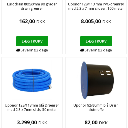
Eurodrain 80x80mm 90 grader
Uponor 128/113 mm PVC-drænrør
dræn grenrør
med 2,3 x 7 mm slidser, 100 meter
162,00
8.005,00
DKK
DKK
LÆG I KURV
LÆG I KURV
Levering
2
dage
Levering
2
dage
Uponor 128/113mm blå Drænrør
Uponor 92/80mm blå Dræn
med 2,3 x 7mm slids, 50 meter
slutmuffe
3.299,00
82,00
DKK
DKK