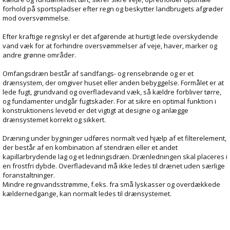
forhold på sportspladser efter regn og beskytter landbrugets afgrøder
mod oversvømmelse.
Efter kraftige regnskyl er det afgørende at hurtigt lede overskydende
vand væk for at forhindre oversvømmelser af veje, haver, marker og
andre grønne områder.
Omfangsdræn består af sandfangs- og rensebrønde og er et
drænsystem, der omgiver huset eller anden bebyggelse. Formålet er at
lede fugt, grundvand og overfladevand væk, så kældre forbliver tørre,
og fundamenter undgår fugtskader. For at sikre en optimal funktion i
konstruktionens levetid er det vigtigt at designe og anlægge
drænsystemet korrekt og sikkert.
Dræning under bygninger udføres normalt ved hjælp af et filterelement,
der består af en kombination af stendræn eller et andet
kapillarbrydende lag og et ledningsdræn. Drænledningen skal placeres i
en frostfri dybde. Overfladevand må ikke ledes til drænet uden særlige
foranstaltninger.
Mindre regnvandsstrømme, f.eks. fra små lyskasser og overdækkede
kældernedgange, kan normalt ledes til drænsystemet.