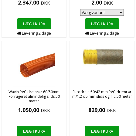
2.347,00
2,00
DKK
DKK
LÆG I KURV
LÆG I KURV
Levering
2
dage
Levering
2
dage
Wavin PVC drænrør 60/50mm
Eurodrain 50/42 mm PVC-drænrør
korrugeret almindelig slids 50
m/1,2 x 5 mm slids og filt, 50 meter
meter
1.050,00
829,00
DKK
DKK
LÆG I KURV
LÆG I KURV