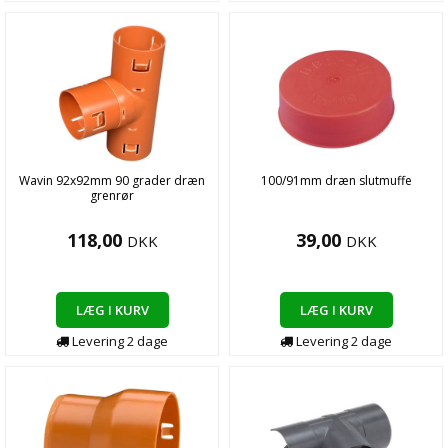
Wavin 92x92mm 90 grader dræn
100/91mm dræn slutmuffe
grenrør
118,00
39,00
DKK
DKK
LÆG I KURV
LÆG I KURV
Levering
2
dage
Levering
2
dage