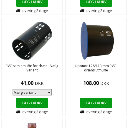
LÆG I KURV
LÆG I KURV
Levering
2
dage
Levering
2
dage
PVC samlemuffe for dræn - Vælg
Uponor 126/113 mm PVC-
variant
drænslutmuffe
41,00
108,00
DKK
DKK
LÆG I KURV
LÆG I KURV
Levering
2
dage
Levering
2
dage