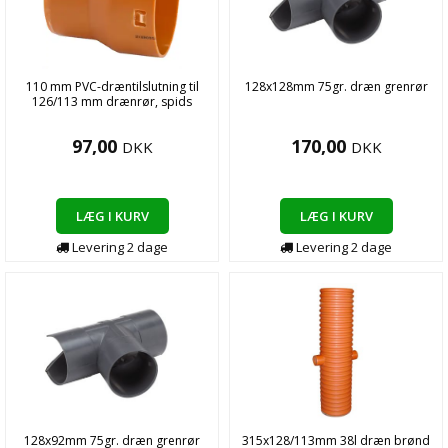
110 mm PVC-dræntilslutning til
128x128mm 75gr. dræn grenrør
126/113 mm drænrør, spids
97,00
170,00
DKK
DKK
LÆG I KURV
LÆG I KURV
Levering
2
dage
Levering
2
dage
128x92mm 75gr. dræn grenrør
315x128/113mm 38l dræn brønd