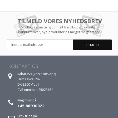
TILMELD VORES NYHEDSBREV
Modtag seneste nyt om alt fra tilbud og udsalg til
konkurrencer, nye produkter og meget meget mere.
KONTAKT OS
Rabat-vvs (Valsir-BRS Aps)
Ormslevvej 287
DK-8260 Viby J
CVR-nummer: 25823664
Ring til os på
+45 86930022
Skriv til os på