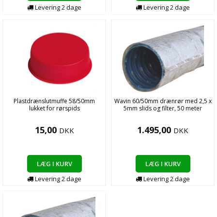
Levering
2
dage
Levering
2
dage
Plastdrænslutmuffe 58/50mm
Wavin 60/50mm drænrør med 2,5 x
lukket for rørspids
5mm slids og filter, 50 meter
15,00
1.495,00
DKK
DKK
LÆG I KURV
LÆG I KURV
Levering
2
dage
Levering
2
dage