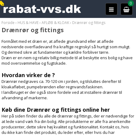
0
Forside
›
HUS & HAVE
›
AFLØB & KLOAK
›
Drænrør og fittings
Drænrør og fittings
Formålet med et dræn er, at aflede grundvand eller at aflede
nedsivende overfladevand fra kraftige regnskyl så hurtigt som muligt.
Og dermed sikre at fundamenter og kældre forbliver tørre.
Dræn er en nem og relativ billig metode til at beskytte ens bolig og have
mod oversvømmelse og fugtskade.
Hvordan virker de ?
Drænrør nedgraves ca. 70-120 cm i jorden, og tilsluttes derefter til
kloakafløbet, pumpebrønden eller regnvandsfaskinen.
I landbruget er der også store fordele ved at installere drænrør til
afvandning af markerne.
Køb dine Drænrør og fittings online her
Her på siden finder du alle de drænrør og fittings, der er nødvendige for
at lede vand væk fra din bolig. Alle produkterne er alle fra anerkendte
producenter, dette sikre høj kvalitet og funktionalitet. Kontakt os, hvis
du ikke kan finde det produkt, du leder efter, eller hvis du har