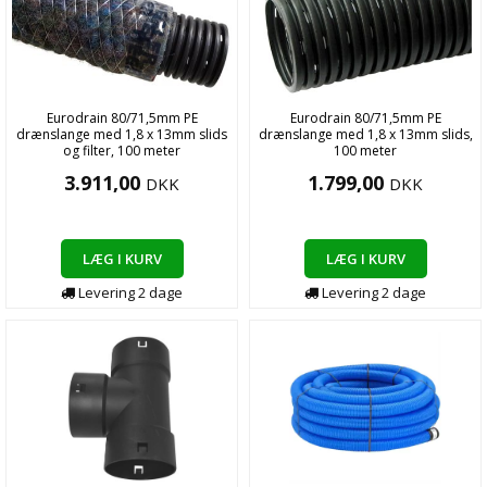
Eurodrain 80/71,5mm PE
Eurodrain 80/71,5mm PE
drænslange med 1,8 x 13mm slids
drænslange med 1,8 x 13mm slids,
og filter, 100 meter
100 meter
3.911,00
1.799,00
DKK
DKK
LÆG I KURV
LÆG I KURV
Levering
2
dage
Levering
2
dage