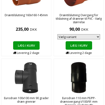
Dræntilslutning 160x160-145mm
Dræntilslutning Overgang for
tilslutning af drænrør til PVC - Vælg
størrelse
235,00
90,00
DKK
DKK
LÆG I KURV
LÆG I KURV
Levering
2
dage
Levering
2
dage
Eurodrain 100x100 mm 90 grader
Eurodrain 110 mm PE/PP-
dræn-grenrør
drænovergang t/100/91 mm