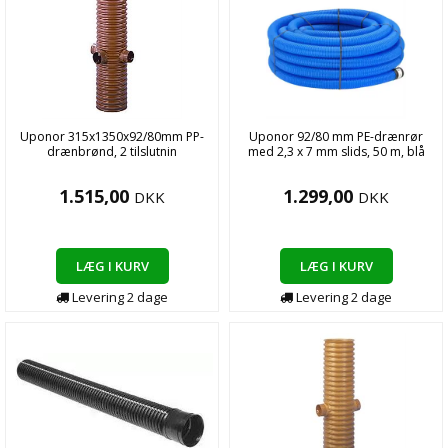
Uponor 315x1350x92/80mm PP-
Uponor 92/80 mm PE-drænrør
drænbrønd, 2 tilslutnin
med 2,3 x 7 mm slids, 50 m, blå
1.515,00
1.299,00
DKK
DKK
LÆG I KURV
LÆG I KURV
Levering
2
dage
Levering
2
dage