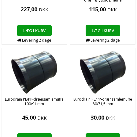
drænrør, spids/muffe
227,00
115,00
DKK
DKK
LÆG I KURV
LÆG I KURV
Levering
2
dage
Levering
2
dage
Eurodrain PE/PP-drænsamlemuffe
Eurodrain PE/PP-drænsamlemuffe
100/91 mm
80/71,5 mm
45,00
30,00
DKK
DKK