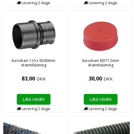
Levering
2
dage
Levering
2
dage
Eurodrain 110 x 92/80mm
Eurodrain 80/71,5mm
dræntilslutning
dræntilslutning
83,00
30,00
DKK
DKK
LÆG I KURV
LÆG I KURV
Levering
2
dage
Levering
2
dage