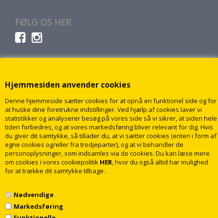
FØLG OS HER:
Hjemmesiden anvender cookies
Denne hjemmeside sætter cookies for at opnå en funktionel side og for
at huske dine foretrukne indstillinger. Ved hjælp af cookies laver vi
statistikker og analyserer besøg på vores side så vi sikrer, at siden hele
tiden forbedres, og at vores markedsføring bliver relevant for dig. Hvis
du giver dit samtykke, så tillader du, at vi sætter cookies (enten i form af
egne cookies og/eller fra tredjeparter), og at vi behandler de
personoplysninger, som indsamles via de cookies. Du kan læse mere
om cookies i vores cookiepolitik
HER
, hvor du også altid har mulighed
for at trække dit samtykke tilbage.
Nødvendige
Markedsføring
Funktionelle