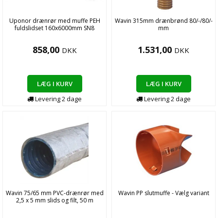
Uponor drænrør med muffe PEH
Wavin 315mm drænbrønd 80/-/80/-
fuldslidset 160x6000mm SN8
mm
858,00
1.531,00
DKK
DKK
LÆG I KURV
LÆG I KURV
Levering
2
dage
Levering
2
dage
Wavin 75/65 mm PVC-drænrør med
Wavin PP slutmuffe - Vælg variant
2,5 x 5 mm slids og filt, 50 m