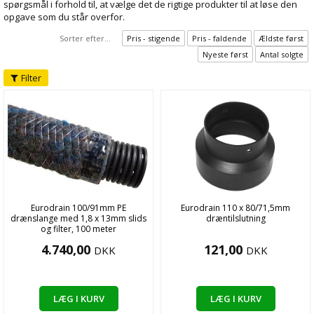
spørgsmål i forhold til, at vælge det de rigtige produkter til at løse den
opgave som du står overfor.
Sorter efter...
Pris - stigende
Pris - faldende
Ældste først
Nyeste først
Antal solgte
Filter
Eurodrain 100/91mm PE
Eurodrain 110 x 80/71,5mm
drænslange med 1,8 x 13mm slids
dræntilslutning
og filter, 100 meter
4.740,00
121,00
DKK
DKK
LÆG I KURV
LÆG I KURV