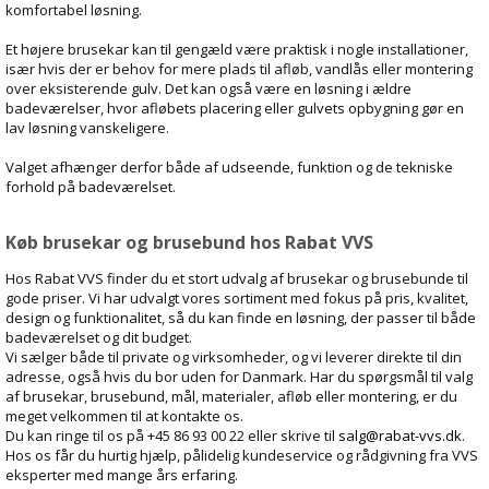
komfortabel løsning.
Et højere brusekar kan til gengæld være praktisk i nogle installationer,
især hvis der er behov for mere plads til afløb, vandlås eller montering
over eksisterende gulv. Det kan også være en løsning i ældre
badeværelser, hvor afløbets placering eller gulvets opbygning gør en
lav løsning vanskeligere.
Valget afhænger derfor både af udseende, funktion og de tekniske
forhold på badeværelset.
Køb brusekar og brusebund hos Rabat VVS
Hos Rabat VVS finder du et stort udvalg af brusekar og brusebunde til
gode priser. Vi har udvalgt vores sortiment med fokus på pris, kvalitet,
design og funktionalitet, så du kan finde en løsning, der passer til både
badeværelset og dit budget.
Vi sælger både til private og virksomheder, og vi leverer direkte til din
adresse, også hvis du bor uden for Danmark. Har du spørgsmål til valg
af brusekar, brusebund, mål, materialer, afløb eller montering, er du
meget velkommen til at kontakte os.
Du kan ringe til os på +45 86 93 00 22 eller skrive til
salg@rabat-vvs.dk
.
Hos os får du hurtig hjælp, pålidelig kundeservice og rådgivning fra VVS
eksperter med mange års erfaring.