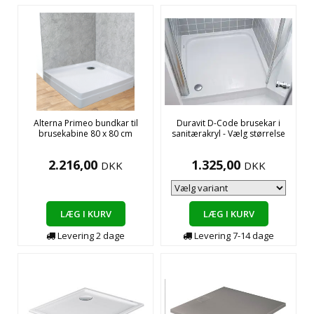
Alterna Primeo bundkar til
Duravit D-Code brusekar i
brusekabine 80 x 80 cm
sanitærakryl - Vælg størrelse
2.216,00
1.325,00
DKK
DKK
LÆG I KURV
LÆG I KURV
Levering
2
dage
Levering
7-14
dage