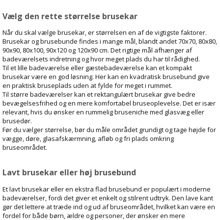
Vælg den rette størrelse brusekar
Når du skal vælge brusekar, er størrelsen en af de vigtigste faktorer.
Brusekar og brusebunde findes i mange mål, blandt andet 70x70, 80x80,
90x90, 80x100, 90x120 og 120x90 cm. Det rigtige mål afhænger af
badeværelsets indretning og hvor meget plads du har til rådighed.
Til et lille badeværelse eller gæstebadeværelse kan et kompakt
brusekar være en god løsning. Her kan en kvadratisk brusebund give
en praktisk bruseplads uden at fylde for meget i rummet.
Til større badeværelser kan et rektangulært brusekar give bedre
bevægelsesfrihed og en mere komfortabel bruseoplevelse. Det er især
relevant, hvis du ønsker en rummelig bruseniche med glasvæg eller
brusedør.
Før du vælger størrelse, bør du måle området grundigt og tage højde for
vægge, døre, glasafskærmning, afløb og fri plads omkring
bruseområdet.
Lavt brusekar eller høj brusebund
Et lavt brusekar eller en ekstra flad brusebund er populært i moderne
badeværelser, fordi det giver et enkelt og stilrent udtryk. Den lave kant
gør det lettere at træde ind og ud af bruseområdet, hvilket kan være en
fordel for både børn, ældre og personer, der ønsker en mere