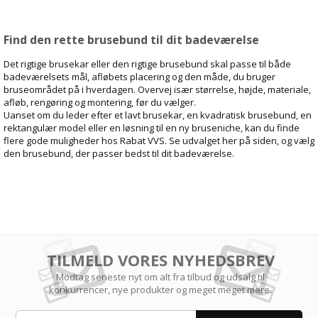
Find den rette brusebund til dit badeværelse
Det rigtige brusekar eller den rigtige brusebund skal passe til både
badeværelsets mål, afløbets placering og den måde, du bruger
bruseområdet på i hverdagen. Overvej især størrelse, højde, materiale,
afløb, rengøring og montering, før du vælger.
Uanset om du leder efter et lavt brusekar, en kvadratisk brusebund, en
rektangulær model eller en løsning til en ny bruseniche, kan du finde
flere gode muligheder hos Rabat VVS. Se udvalget her på siden, og vælg
den brusebund, der passer bedst til dit badeværelse.
TILMELD VORES NYHEDSBREV
Modtag seneste nyt om alt fra tilbud og udsalg til
konkurrencer, nye produkter og meget meget mere.