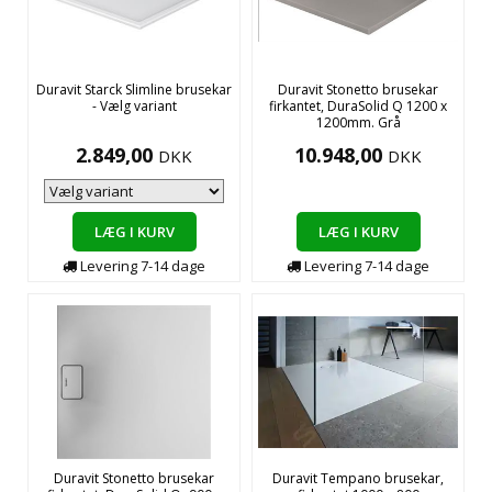
Duravit Starck Slimline brusekar
Duravit Stonetto brusekar
- Vælg variant
firkantet, DuraSolid Q 1200 x
1200mm. Grå
2.849,00
10.948,00
DKK
DKK
LÆG I KURV
LÆG I KURV
Levering
7-14
dage
Levering
7-14
dage
Duravit Stonetto brusekar
Duravit Tempano brusekar,