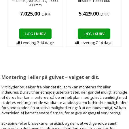
firkantet, DuraSolid Q -900 x
firkantet 1000 x 800
900 mm
7.025,00
5.429,00
DKK
DKK
LÆG I KURV
LÆG I KURV
Levering
7-14
dage
Levering
7-14
dage
Montering i eller på gulvet – valget er dit.
Vi tilbyder brusekar fra blandet Ifö, som kan monteres frit eller
indmures. Duravit har et højdejusterbart stel, der gør det muligt, at nogle
af deres kar kan monteres, så de er helt plan med gulvet, samtidigt med
at deres velfungerende vandtætte afløbssystem forhindrer muligheden
for vandskader. En praktisk mulighed er også at om nødvendigt, så kan
overdelen af karret senere fjernes, for at give adgang til servicering.
Et kabine- eller brusekar er praktisk og nemt at vedligeholde samt
rengøre, da der ingen flisefuger er i bunden, som skal renses for