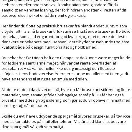
sæberester eller andet snavs. I kombination med glasdøre får du
samtidigt en vandtæt løsning, der forhindrer vandstænk i resten af dit
badeværelse, hvilket er både nemt og praktisk.
Her finder du flotte og praktisk brusekar fra blandt andet Duravit, som
tilbyder alt fra små brusekar til luksuriøse fritstående brusekar. Ifö Solid
brusekar, som altid er garant for god kvalitet, og er et mærke de fleste
danskere er bekendte med. Dansani, der tilbyder brusebunde i højeste
kvalitet både på design, funktionalitet og holdbarhed.
Brusekar har før i tiden haft den ulempe, at de kunne være meget kolde
for fødderne samt larme meget, når vandet ramte overfladen af
brusekarret + så var de heller ikke designmæssigt den flotteste
tilføjelse til ens badeværelse. Ydermere kunne metallet med tiden godt
have en tendens til at ruste en smule med tiden.
Alt dette er der i dag lavet om på, hvor du får brusekar i stilrene og flotte
materialer, som samtidigt føles behagelige at stå på. Du får her også
brusekar med design og isolering, som gør at du vil opleve minimalt med
larm og støj, når du bader.
Skulle du evt. have uddybende spørgsmål til vores brusekar, så tøv ikke
med at kontakte os på mail eller telefon. Vi står altid klar til at besvare
dine spørgsmål så godt som muligt.