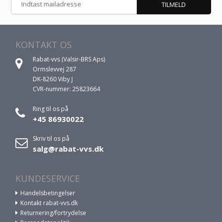
KONTAKT OS
Rabat-vvs (Valsir-BRS Aps)
Ormslevvej 287
DK-8260 Viby J
CVR-nummer: 25823664
Ring til os på
+45 86930022
Skriv til os på
salg@rabat-vvs.dk
KUNDESERVICE
Handelsbetingelser
Kontakt rabat-vvs.dk
Returnering/fortrydelse