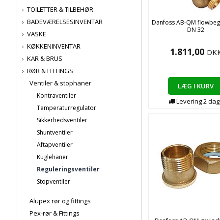
TOILETTER & TILBEHØR
BADEVÆRELSESINVENTAR
Danfoss AB-QM flowbe
DN 32
VASKE
KØKKENINVENTAR
1.811,00
DK
KAR & BRUS
RØR & FITTINGS
Ventiler & stophaner
LÆG I KURV
Kontraventiler
Levering
2
dag
Temperaturregulator
Sikkerhedsventiler
Shuntventiler
Aftapventiler
Kuglehaner
Reguleringsventiler
Stopventiler
Alupex rør og fittings
Pex-rør & Fittings