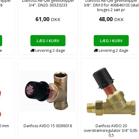
nippel
Danfoss AB-QM gevindnippel
Danfoss AB-QM gevindnippel
78
3/4''. DN20. 003Z0233
3/8''. DN10 for 406846103 (skal
bruges 2 sæt pr
61,00
48,00
DKK
DKK
LÆG I KURV
LÆG I KURV
e
Levering
2
dage
Levering
2
dage
50 mm
Danfoss AVDO 15 003l6018
Danfoss AVDO 20
overstrømsregulator 3/4" 0,05-
0,5