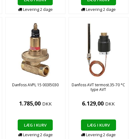
Levering
2
dage
Levering
2
dage
Danfoss AVPL 15 003l5030
Danfoss AVT termost.35-70 °C
type AVT
1.785,00
6.129,00
DKK
DKK
LÆG I KURV
LÆG I KURV
Levering
2
dage
Levering
2
dage