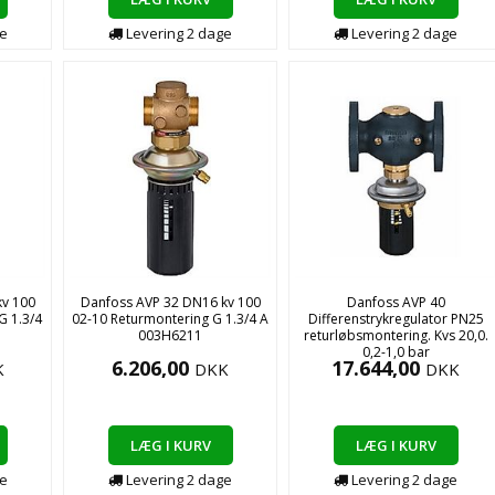
e
Levering
2
dage
Levering
2
dage
kv 100
Danfoss AVP 32 DN16 kv 100
Danfoss AVP 40
G 1.3/4
02-10 Returmontering G 1.3/4 A
Differenstrykregulator PN25
003H6211
returløbsmontering. Kvs 20,0.
0,2-1,0 bar
6.206,00
17.644,00
K
DKK
DKK
LÆG I KURV
LÆG I KURV
e
Levering
2
dage
Levering
2
dage