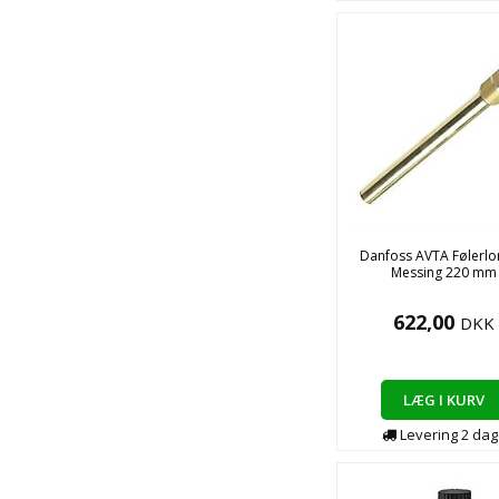
Danfoss AVTA Føler
Messing 220 mm
622,00
DKK
LÆG I KURV
Levering
2
dag