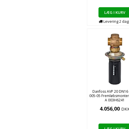
LÆG I KURV
Levering
2
dag
Danfoss AVP 20 DN16 
005-05 Fremløbsmonter
A 003H6241
4.056,00
DK
LÆG I KURV