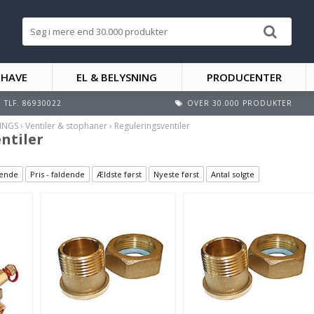
 HAVE
EL & BELYSNING
PRODUCENTER
TLF. 86930022
OVER 30.000 PRODUKTER
TINGS
›
Ventiler & stophaner
›
Reguleringsventiler
ntiler
igende
Pris - faldende
Ældste først
Nyeste først
Antal solgte