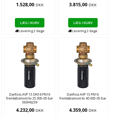
1.528,00
3.815,00
DKK
DKK
LÆG I KURV
LÆG I KURV
Levering
2
dage
Levering
2
dage
Danfoss AVP 15 DN16 PN16
Danfoss AVP 15 PN16
fremløbsmont kv 25 005-05 bar
fremløbsmont kv 40 005-05 bar
003H6239
4.232,00
4.359,00
DKK
DKK