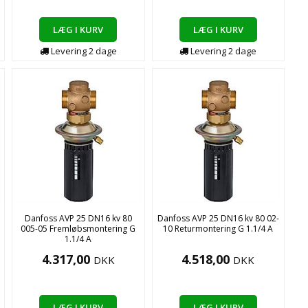
LÆG I KURV
LÆG I KURV
Levering
2
dage
Levering
2
dage
Danfoss AVP 25 DN16 kv 80
Danfoss AVP 25 DN16 kv 80 02-
005-05 Fremløbsmontering G
10 Returmontering G 1.1/4 A
1.1/4 A
4.317,00
4.518,00
DKK
DKK
LÆG I KURV
LÆG I KURV