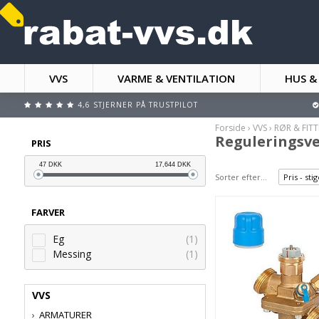
VVS
VARME & VENTILATION
HUS &
4,6 STJERNER PÅ TRUSTPILOT
Forside
›
VVS
›
RØR & FIT
Reguleringsve
PRIS
47
DKK
17,644
DKK
Sorter efter...
Pris - st
FARVER
Eg
(1)
Messing
(1)
VVS
ARMATURER