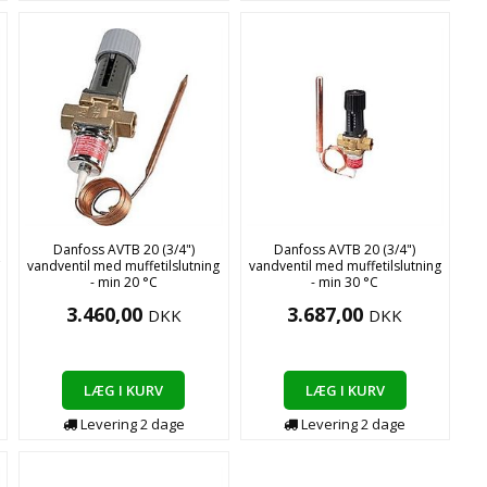
Danfoss AVTB 20 (3/4")
Danfoss AVTB 20 (3/4")
C
vandventil med muffetilslutning
vandventil med muffetilslutning
- min 20 °C
- min 30 °C
3.460,00
3.687,00
DKK
DKK
LÆG I KURV
LÆG I KURV
Levering
2
dage
Levering
2
dage