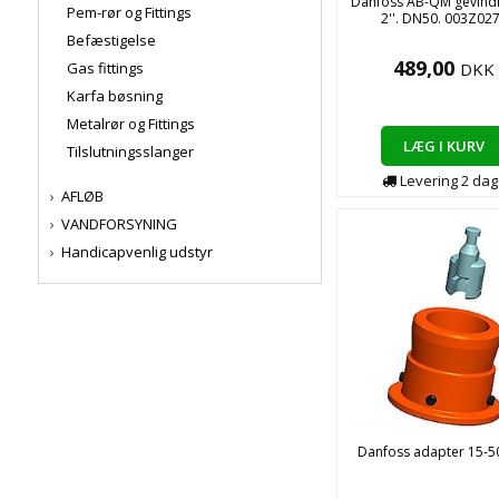
Danfoss AB-QM gevind
Pem-rør og Fittings
2''. DN50. 003Z02
Befæstigelse
489,00
Gas fittings
DKK
Karfa bøsning
Metalrør og Fittings
LÆG I KURV
Tilslutningsslanger
Levering
2
dag
AFLØB
VANDFORSYNING
Handicapvenlig udstyr
Danfoss adapter 15-