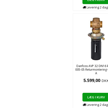
Levering
2
dag
Danfoss AVP 32 DN16 
005-05 Returmontering 
A
5.599,00
DK
LÆG I KURV
Levering
2
dag