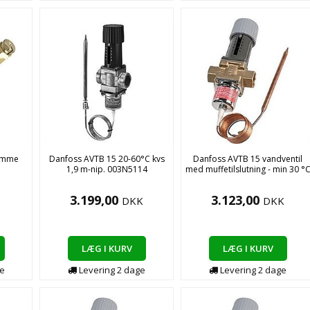
lomme
Danfoss AVTB 15 20-60°C kvs
Danfoss AVTB 15 vandventil
1,9 m-nip. 003N5114
med muffetilslutning - min 30 °
3.199,00
3.123,00
DKK
DKK
LÆG I KURV
LÆG I KURV
e
Levering
2
dage
Levering
2
dage