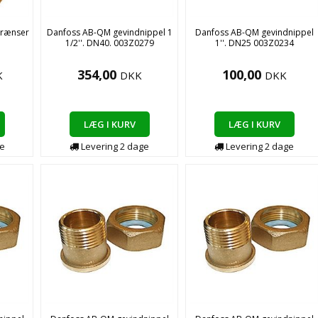
grænser
Danfoss AB-QM gevindnippel 1
Danfoss AB-QM gevindnippel
1/2''. DN40. 003Z0279
1''. DN25 003Z0234
354,00
100,00
K
DKK
DKK
LÆG I KURV
LÆG I KURV
e
Levering
2
dage
Levering
2
dage