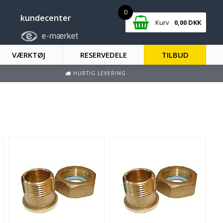
0
kundecenter
Kurv
0,00
DKK
VÆRKTØJ
RESERVEDELE
TILBUD
HURTIG LEVERING