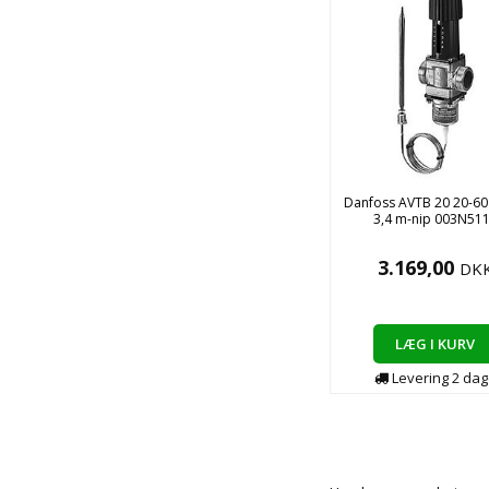
Danfoss AVTB 20 20-60
3,4 m-nip 003N51
3.169,00
DK
LÆG I KURV
Levering
2
dag