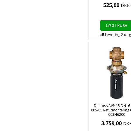
525,00
DKK
LÆG I KURV
Levering
2
dag
Danfoss AVP 15 DN16 
005-05 Returmontering 
003H6200
3.759,00
DK