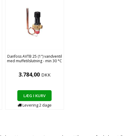
l
Danfoss AVTB 25 (1") vandventil
C
med muffetilslutning - min 30 °C
3.784,00
DKK
LÆG I KURV
Levering
2
dage