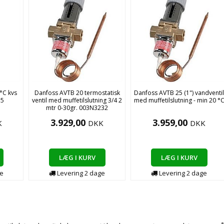
°C kvs
Danfoss AVTB 20 termostatisk
Danfoss AVTB 25 (1") vandventi
15
ventil med muffetilslutning 3/4 2
med muffetilslutning - min 20 °
mtr 0-30gr. 003N3232
3.929,00
3.959,00
K
DKK
DKK
LÆG I KURV
LÆG I KURV
e
Levering
2
dage
Levering
2
dage