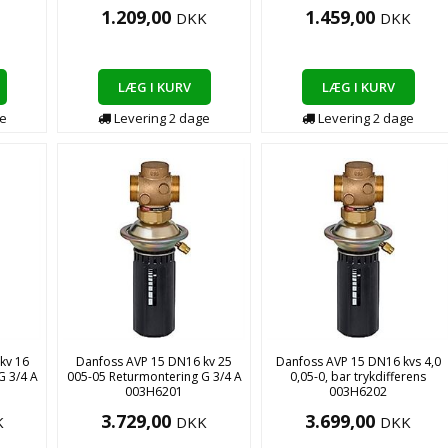
1.209,00
1.459,00
DKK
DKK
LÆG I KURV
LÆG I KURV
e
Levering
2
dage
Levering
2
dage
kv 16
Danfoss AVP 15 DN16 kv 25
Danfoss AVP 15 DN16 kvs 4,0
G 3/4 A
005-05 Returmontering G 3/4 A
0,05-0, bar trykdifferens
003H6201
003H6202
3.729,00
3.699,00
K
DKK
DKK