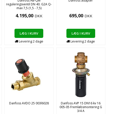
Danfoss AB-QM
Danfoss adapter
reguleringsventil DN 40. G2A Q-
max 7,5 (1,5 - 7,5)
4.195,00
695,00
DKK
DKK
LÆG I KURV
LÆG I KURV
Levering
2
dage
Levering
2
dage
Danfoss AVDO 25 003l6028
Danfoss AVP 15 DN16 kv 16
005-05 Fremløbsmontering G
3/4 A