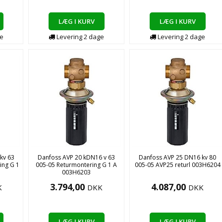
LÆG I KURV
LÆG I KURV
e
Levering
2
dage
Levering
2
dage
kv 63
Danfoss AVP 20 kDN16 v 63
Danfoss AVP 25 DN16 kv 80
ing G 1
005-05 Returmontering G 1 A
005-05 AVP25 returl 003H6204
003H6203
3.794,00
4.087,00
K
DKK
DKK
LÆG I KURV
LÆG I KURV