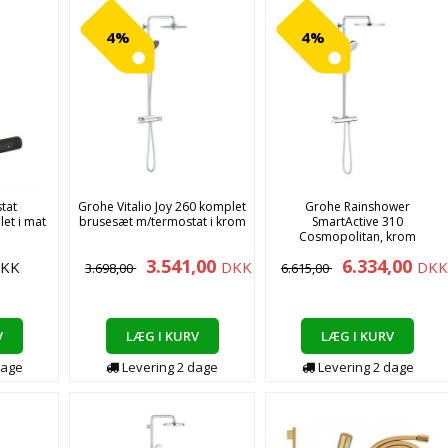
4%
4%
tat
Grohe Vitalio Joy 260 komplet
Grohe Rainshower
et i mat
brusesæt m/termostat i krom
SmartActive 310
Cosmopolitan, krom
3.541,00
6.334,00
KK
DKK
DKK
3.698,00
6.615,00
V
LÆG I KURV
LÆG I KURV
age
Levering
2
dage
Levering
2
dage