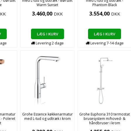
- børstet
med L-tud og udtræk - Børstet
med L-tud og udtræk -
e
Warm Sunset
Phantom Black
3.460,00
3.554,00
KK
DKK
DKK
V
LÆG I KURV
LÆG I KURV
age
Levering
2
dage
Levering
7-14
dage
enarmatur
Grohe Essence køkkenarmatur
Grohe Euphoria 310 termostat
- Poleret
med L-tud og udtræk i krom
brusesystem m/hoved- &
t
håndbruser i krom