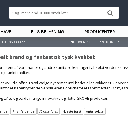
 HAVE
EL & BELYSNING
PRODUCENTER
TLF. 86930022
OVER 30.000 PRODUKTER
alt brand og fantastisk tysk kvalitet
sortiment af vandhaner og andre sanitære løsninger i absolut verdensklass
 og funktionalitet.
bat-VVS.dk, når du skal vælge nyt armatur til badet eller køkkenet. Udove
mt det banebrydende Sensia Arena douchetoilet i sortimentet. Og nyeste 
e og ta’ et kig på de mange innovative og flotte GROHE produkter.
igende
Pris - faldende
Ældste først
Nyeste først
Antal solgte