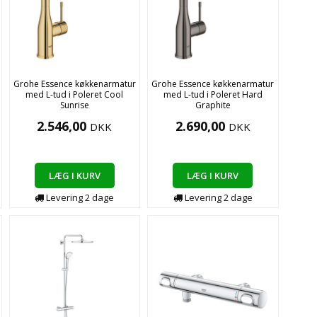
Grohe Essence køkkenarmatur
Grohe Essence køkkenarmatur
med L-tud i Poleret Cool
med L-tud i Poleret Hard
Sunrise
Graphite
2.546,00
2.690,00
DKK
DKK
LÆG I KURV
LÆG I KURV
Levering
2
dage
Levering
2
dage