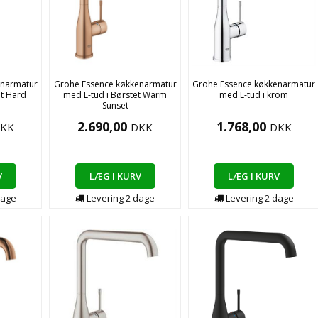
enarmatur
Grohe Essence køkkenarmatur
Grohe Essence køkkenarmatur
et Hard
med L-tud i Børstet Warm
med L-tud i krom
Sunset
2.690,00
1.768,00
KK
DKK
DKK
V
LÆG I KURV
LÆG I KURV
age
Levering
2
dage
Levering
2
dage