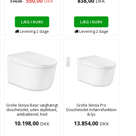
550,00
838,00
DKK
DKK
574,00
LÆG I KURV
LÆG I KURV
Levering
2
dage
Levering
2
dage
Grohe Sensia Basic væghængt
Grohe Sensia Pro
douchetoilet, uden skyllekant,
Douchetoilet m/tørrefunktion
antibakteriel, hvid
& lys
10.198,00
13.854,00
DKK
DKK