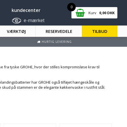
0
kundecenter
Kurv
0,00
DKK
VÆRKTØJ
RESERVEDELE
TILBUD
HURTIG LEVERING
e fra tyske GROHE, hvor der stilles kompromisløse krav til
r blandingsbatterier har GROHE også tilføjet hængeskåle og
skud på stammen er de elegante køkkenvaske i rustfrit stål.