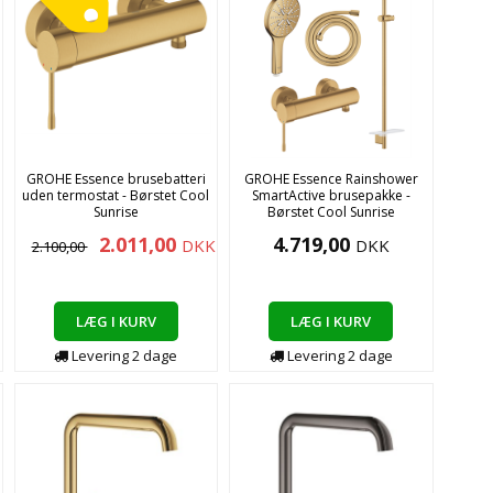
GROHE Essence brusebatteri
GROHE Essence Rainshower
uden termostat - Børstet Cool
SmartActive brusepakke -
Sunrise
Børstet Cool Sunrise
2.011,00
4.719,00
DKK
DKK
2.100,00
LÆG I KURV
LÆG I KURV
Levering
2
dage
Levering
2
dage