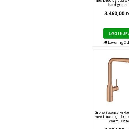
med L-tud og udtræk 
hard graphit
3.460,00
D
LÆG I KUR
Levering
2
d
Grohe Essence køkk
med L-tud og udtræk 
Warm Sunse