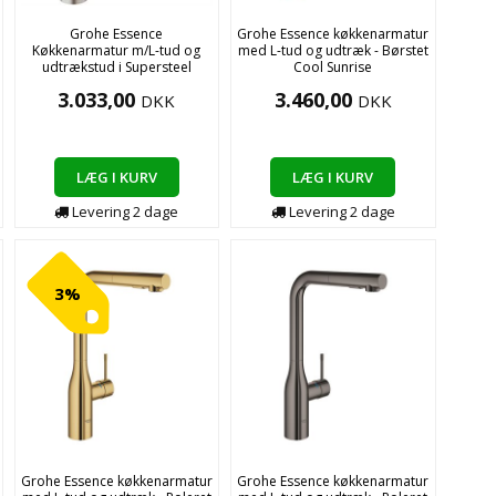
Grohe Essence
Grohe Essence køkkenarmatur
Køkkenarmatur m/L-tud og
med L-tud og udtræk - Børstet
udtrækstud i Supersteel
Cool Sunrise
3.033,00
3.460,00
DKK
DKK
LÆG I KURV
LÆG I KURV
Levering
2
dage
Levering
2
dage
3%
Grohe Essence køkkenarmatur
Grohe Essence køkkenarmatur