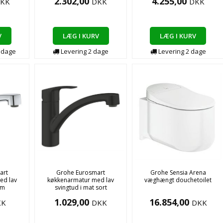
2.302,00
4.255,00
KK
DKK
DKK
V
LÆG I KURV
LÆG I KURV
4
dage
Levering
2
dage
Levering
2
dage
art
Grohe Eurosmart
Grohe Sensia Arena
ed lav
køkkenarmatur med lav
væghængt douchetoilet
om
svingtud i mat sort
1.029,00
16.854,00
KK
DKK
DKK