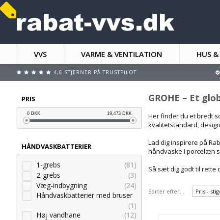
VVS
VARME & VENTILATION
HUS &
4,6 STJERNER PÅ TRUSTPILOT
GROHE – Et glob
PRIS
0
DKK
19,473
DKK
Her finder du et bredt 
kvalitetstandard, design
Lad dig inspirere på Ra
HÅNDVASKBATTERIER
håndvaske i porcelæn sa
1-grebs
(81)
Så sæt dig godt til rett
2-grebs
(3)
Væg-indbygning
(24)
Sorter efter...
Pris - st
Håndvaskbatterier med bruser
(1)
Høj vandhane
(12)