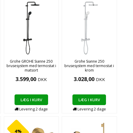
Grohe GROHE Sianne 250
Grohe Sianne 250
brusesystem med termostat i
brusesystem med termostat i
matsort
krom
3.599,00
3.028,00
DKK
DKK
LÆG I KURV
LÆG I KURV
Levering
2
dage
Levering
2
dage
4%