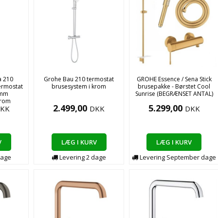
 210
Grohe Bau 210 termostat
GROHE Essence / Sena Stick
ermostat
brusesystem i krom
brusepakke - Børstet Cool
 mm
Sunrise (BEGRÆNSET ANTAL)
krom
2.499,00
5.299,00
KK
DKK
DKK
V
LÆG I KURV
LÆG I KURV
age
Levering
2
dage
Levering
September
dage