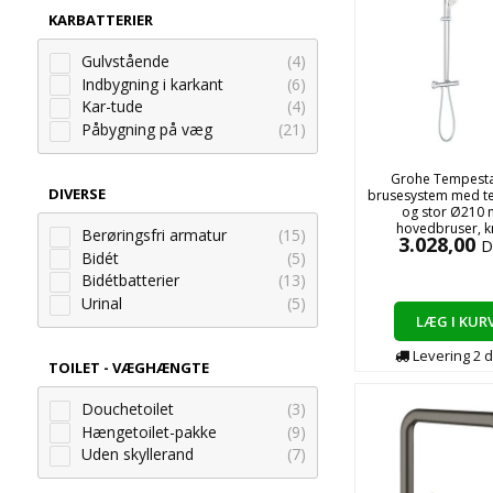
KARBATTERIER
Gulvstående
(4)
Indbygning i karkant
(6)
Kar-tude
(4)
Påbygning på væg
(21)
Grohe Tempesta
DIVERSE
brusesystem med t
og stor Ø210
hovedbruser, 
Berøringsfri armatur
(15)
3.028,00
D
Bidét
(5)
Bidétbatterier
(13)
Urinal
(5)
LÆG I KUR
Levering
2
d
TOILET - VÆGHÆNGTE
Douchetoilet
(3)
Hængetoilet-pakke
(9)
Uden skyllerand
(7)