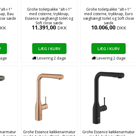
alt-i-1"
Grohe toiletpakke "alt-i-1"
Grohe toiletpakke "alt-i-1"
nap, Bau
med cisterne, trykknap,
med cisterne, trykknap, Euro
lose sæde
Essence væghængt toilet og
væghængt toilet og Soft close
Soft close sæde
sæde
11.391,00
10.006,00
KK
DKK
DKK
V
LÆG I KURV
LÆG I KURV
age
Levering
2
dage
Levering
2
dage
enarmatur
Grohe Essence køkkenarmatur
Grohe Essence køkkenarmatur