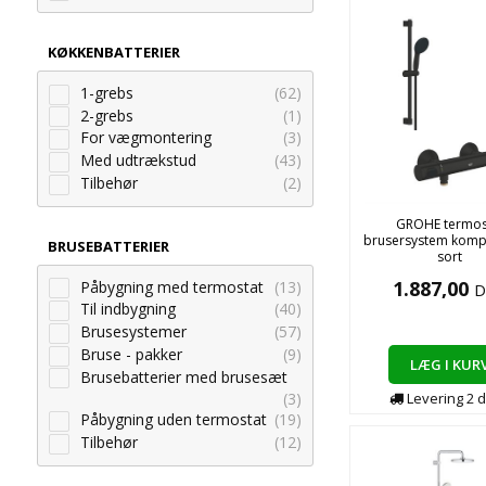
KØKKENBATTERIER
1-grebs
(62)
2-grebs
(1)
For vægmontering
(3)
Med udtrækstud
(43)
Tilbehør
(2)
GROHE termos
brusersystem kompl
BRUSEBATTERIER
sort
1.887,00
Påbygning med termostat
(13)
D
Til indbygning
(40)
Brusesystemer
(57)
Bruse - pakker
(9)
LÆG I KUR
Brusebatterier med brusesæt
Levering
2
d
(3)
Påbygning uden termostat
(19)
Tilbehør
(12)