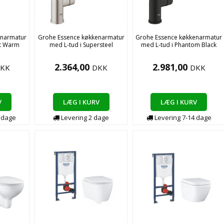
enarmatur
Grohe Essence køkkenarmatur
Grohe Essence køkkenarmatur
et Warm
med L-tud i Supersteel
med L-tud i Phantom Black
2.364,00
2.981,00
KK
DKK
DKK
V
LÆG I KURV
LÆG I KURV
0
dage
Levering
2
dage
Levering
7-14
dage