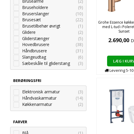
Brusearme
(2)
Bruseholdere
(9)
Bruserslanger
(10)
Brusesæt
(22)
Grohe Essence køkk
Brusetilbehør øvrigt
(1)
med L-tud i Poler
Sunset
Glidere
(2)
Gliderstænger
(5)
2.690,00
D
Hovedbrusere
(38)
Håndbrusere
(31)
Slangeudtag
(6)
LÆG I KUR
Sæbeskåle til gliderstang
(3)
Levering
5-1
BERØRINGSFRI
Elektronisk armatur
(3)
Håndvaskarmatur
(14)
Køkkenarmatur
(2)
FARVER
Blå
(1)