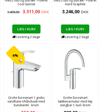
med L-tud og udtræk - Poleret
med L-tud og udtræk - Poleret
Cool Sunrise
Hard Graphite
3.311,00
3.246,00
DKK
DKK
3.409,00
LÆG I KURV
LÆG I KURV
Levering
2
dage
Levering
2
dage
4%
Grohe Eurosmart 1-grebs
Grohe Eurosmart
vandhane t/håndvask med
køkkenarmatur med høj
bundventil - krom
svingbar C-tud i krom