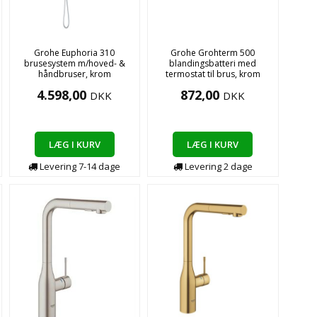
Grohe Euphoria 310
Grohe Grohterm 500
brusesystem m/hoved- &
blandingsbatteri med
håndbruser, krom
termostat til brus, krom
4.598,00
872,00
DKK
DKK
LÆG I KURV
LÆG I KURV
Levering
7-14
dage
Levering
2
dage