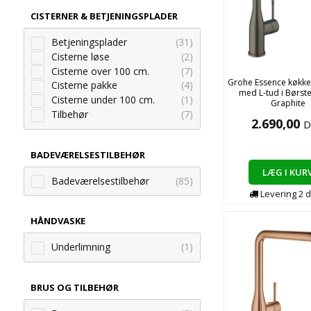
CISTERNER & BETJENINGSPLADER
Betjeningsplader
(31)
Cisterne løse
(2)
Cisterne over 100 cm.
(7)
Grohe Essence køkk
Cisterne pakke
(4)
med L-tud i Børst
Cisterne under 100 cm.
(1)
Graphite
Tilbehør
(7)
2.690,00
D
BADEVÆRELSESTILBEHØR
LÆG I KUR
Badeværelsestilbehør
(85)
Levering
2
d
HÅNDVASKE
Underlimning
(1)
BRUS OG TILBEHØR