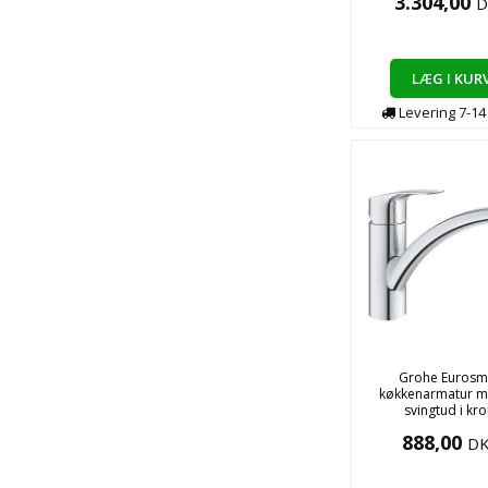
3.304,00
D
LÆG I KUR
Levering
7-1
Grohe Eurosm
køkkenarmatur m
svingtud i kr
888,00
D