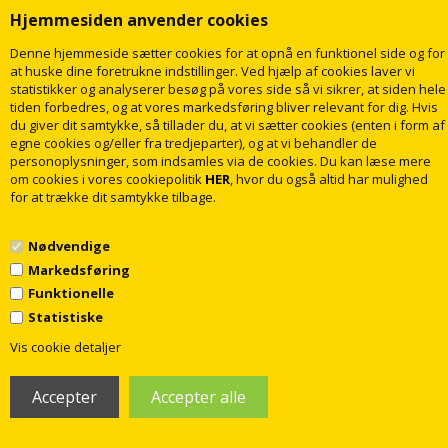
Hjemmesiden anvender cookies
Denne hjemmeside sætter cookies for at opnå en funktionel side og for
LÆG I KURV
LÆG I KURV
at huske dine foretrukne indstillinger. Ved hjælp af cookies laver vi
statistikker og analyserer besøg på vores side så vi sikrer, at siden hele
Levering
2
dage
Levering
2
dage
tiden forbedres, og at vores markedsføring bliver relevant for dig. Hvis
du giver dit samtykke, så tillader du, at vi sætter cookies (enten i form af
egne cookies og/eller fra tredjeparter), og at vi behandler de
personoplysninger, som indsamles via de cookies. Du kan læse mere
om cookies i vores cookiepolitik
HER
, hvor du også altid har mulighed
for at trække dit samtykke tilbage.
Nødvendige
Markedsføring
SUNRISE-2 spejl med LED lys,
SUNRISE-2 spejl med LED lys,
Funktionelle
antidug og lysstyring - 120x80 cm
antidug og lysstyring - 140x80 cm
Statistiske
1
Vis cookie detaljer
2.999,00
3.299,00
DKK
DKK
LÆG I KURV
LÆG I KURV