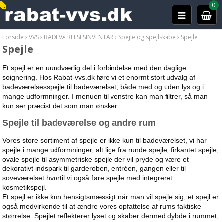
0
Forside
›
VVS
›
BADEVÆRELSESINVENTAR
›
Spejle og spejlskabe
›
Spejle
Spejle
Et spejl er en uundværlig del i forbindelse med den daglige
soignering. Hos Rabat-vvs.dk føre vi et enormt stort udvalg af
badeværelsesspejle til badeværelset, både med og uden lys og i
mange udformninger.
I menuen til venstre kan man filtrer, så man
kun ser præcist det som man ønsker.
Spejle til badeværelse og andre rum
Vores store sortiment af spejle er ikke kun til badeværelset, vi har
spejle i mange udformninger, alt lige fra runde spejle, firkantet spejle,
ovale spejle til asymmetriske spejle der vil pryde og være et
dekorativt indspark til garderoben, entréen, gangen eller til
soveværelset hvortil vi også føre spejle med integreret
kosmetikspejl.
Et spejl er ikke kun hensigtsmæssigt når man vil spejle sig, et spejl er
også medvirkende til at ændre vores opfattelse af rums faktiske
størrelse. Spejlet reflekterer lyset og skaber dermed dybde i rummet,