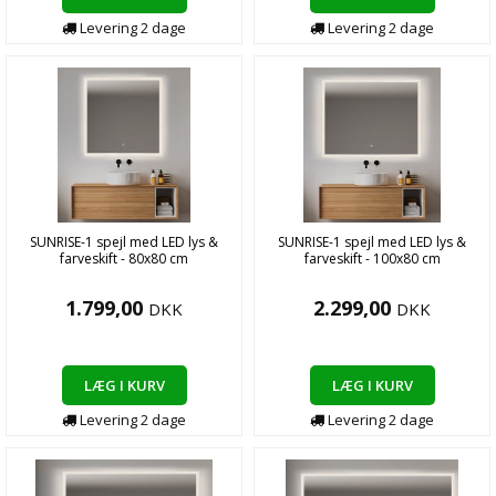
Levering
2
dage
Levering
2
dage
SUNRISE-1 spejl med LED lys &
SUNRISE-1 spejl med LED lys &
farveskift - 80x80 cm
farveskift - 100x80 cm
1.799,00
2.299,00
DKK
DKK
LÆG I KURV
LÆG I KURV
Levering
2
dage
Levering
2
dage