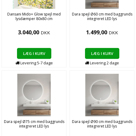
Dansani Mido+ Glow spejl med
Dara spejl Ø60 cm med baggrunds
lysdæmper 80x80 cm
integreret LED lys
3.040,00
1.499,00
DKK
DKK
LÆG I KURV
LÆG I KURV
Levering
5-7
dage
Levering
2
dage
Dara spejl Ø75 cm med baggrunds
Dara spejl Ø90 cm med baggrunds
integreret LED lys
integreret LED lys