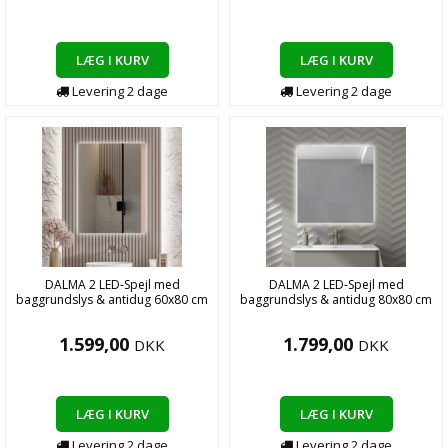
LÆG I KURV
LÆG I KURV
Levering
2
dage
Levering
2
dage
DALMA 2 LED-Spejl med
DALMA 2 LED-Spejl med
baggrundslys & antidug 60x80 cm
baggrundslys & antidug 80x80 cm
1.599,00
1.799,00
DKK
DKK
LÆG I KURV
LÆG I KURV
Levering
2
dage
Levering
2
dage