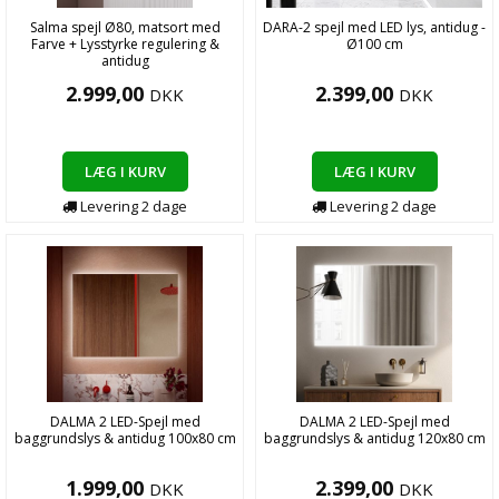
Salma spejl Ø80, matsort med
DARA-2 spejl med LED lys, antidug -
Farve + Lysstyrke regulering &
Ø100 cm
antidug
2.999,00
2.399,00
DKK
DKK
LÆG I KURV
LÆG I KURV
Levering
2
dage
Levering
2
dage
DALMA 2 LED-Spejl med
DALMA 2 LED-Spejl med
baggrundslys & antidug 100x80 cm
baggrundslys & antidug 120x80 cm
1.999,00
2.399,00
DKK
DKK