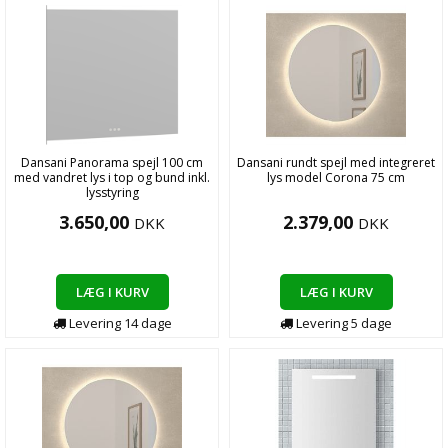
Dansani Panorama spejl 100 cm
Dansani rundt spejl med integreret
med vandret lys i top og bund inkl.
lys model Corona 75 cm
lysstyring
3.650,00
2.379,00
DKK
DKK
LÆG I KURV
LÆG I KURV
Levering
14
dage
Levering
5
dage