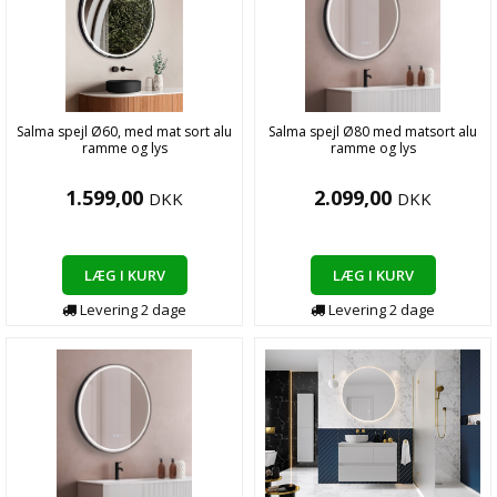
Salma spejl Ø60, med mat sort alu
Salma spejl Ø80 med matsort alu
ramme og lys
ramme og lys
1.599,00
2.099,00
DKK
DKK
LÆG I KURV
LÆG I KURV
Levering
2
dage
Levering
2
dage