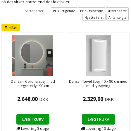
så det virker større end det faktisk er.
Sorter efter...
Pris - stigende
Pris - faldende
Ældste først
Nyeste først
Antal solgte
Filter
Dansani Corona spejl med
Dansani Level Spejl 40 x 80 cm med
integreret lys 90 cm
med lysstyring
2.648,00
2.329,00
DKK
DKK
LÆG I KURV
LÆG I KURV
Levering
5
dage
Levering
10
dage