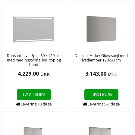
Dansani Level Spejl 80 x 120 cm
Dansani Mido+ Glow spejl med
med med lysstyring, lys i top og
lysdæmper 120x80 cm
bund
4.229,00
3.143,00
DKK
DKK
LÆG I KURV
LÆG I KURV
Levering
10
dage
Levering
5-7
dage