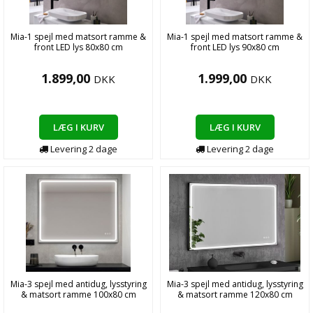
Mia-1 spejl med matsort ramme &
Mia-1 spejl med matsort ramme &
front LED lys 80x80 cm
front LED lys 90x80 cm
1.899,00
1.999,00
DKK
DKK
LÆG I KURV
LÆG I KURV
Levering
2
dage
Levering
2
dage
Mia-3 spejl med antidug, lysstyring
Mia-3 spejl med antidug, lysstyring
& matsort ramme 100x80 cm
& matsort ramme 120x80 cm