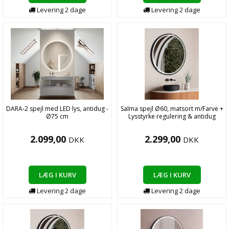
Levering
2
dage
Levering
2
dage
DARA-2 spejl med LED lys, antidug -
Salma spejl Ø60, matsort m/Farve +
Ø75 cm
Lysstyrke regulering & antidug
2.099,00
2.299,00
DKK
DKK
LÆG I KURV
LÆG I KURV
Levering
2
dage
Levering
2
dage