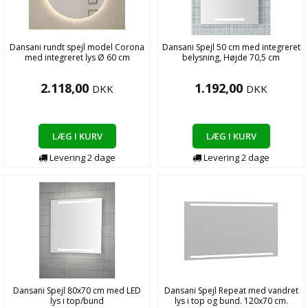
Dansani rundt spejl model Corona
Dansani Spejl 50 cm med integreret
med integreret lys Ø 60 cm
belysning, Højde 70,5 cm
2.118,00
1.192,00
DKK
DKK
LÆG I KURV
LÆG I KURV
Levering
2
dage
Levering
2
dage
Dansani Spejl 80x70 cm med LED
Dansani Spejl Repeat med vandret
lys i top/bund
lys i top og bund. 120x70 cm.