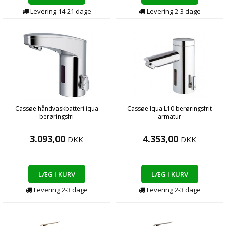
Levering
14-21
dage
Levering
2-3
dage
Cassøe håndvaskbatteri iqua
Cassøe Iqua L10 berøringsfrit
berøringsfri
armatur
3.093,00
4.353,00
DKK
DKK
LÆG I KURV
LÆG I KURV
Levering
2-3
dage
Levering
2-3
dage