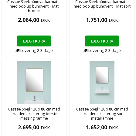
Cassøe Sleek håndvaskarmatur
Cassøe Sleek håndvaskarmatur
med pop up bundventil, Mat
med pop up bundventil, Mat sort
bronze
2.064,00
1.751,00
DKK
DKK
LÆG I KURV
LÆG I KURV
Levering
2-3
dage
Levering
2-3
dage
Cassøe Spejl 120 x 80 cm med
Cassøe Spejl 120 x 80 cm med
afrundede kanter og børstet
afrundede kanter og sort
messing ramme
metalramme
2.695,00
1.652,00
DKK
DKK