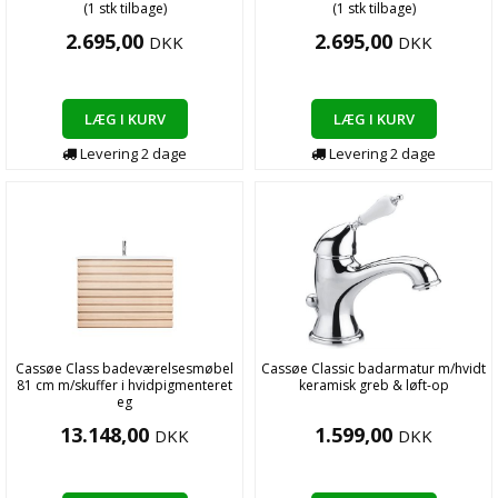
(1 stk tilbage)
(1 stk tilbage)
2.695,00
2.695,00
DKK
DKK
LÆG I KURV
LÆG I KURV
Levering
2
dage
Levering
2
dage
Cassøe Class badeværelsesmøbel
Cassøe Classic badarmatur m/hvidt
81 cm m/skuffer i hvidpigmenteret
keramisk greb & løft-op
eg
13.148,00
1.599,00
DKK
DKK