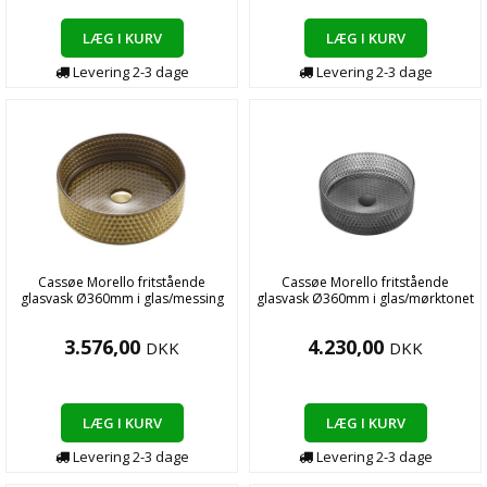
LÆG I KURV
LÆG I KURV
Levering
2-3
dage
Levering
2-3
dage
Cassøe Morello fritstående
Cassøe Morello fritstående
glasvask Ø360mm i glas/messing
glasvask Ø360mm i glas/mørktonet
3.576,00
4.230,00
DKK
DKK
LÆG I KURV
LÆG I KURV
Levering
2-3
dage
Levering
2-3
dage