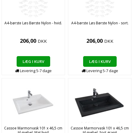
A4-børste Løs Børste Nylon - hvid.
A4-børste Løs Børste Nylon - sort.
206,00
206,00
DKK
DKK
LÆG I KURV
LÆG I KURV
Levering
5-7
dage
Levering
5-7
dage
Cassoe Marmorvask 101 x 46,5 cm
Cassoe Marmorvask 101 x 46,5 cm
til møbel, Mat hvid
til møbel, Sort granit