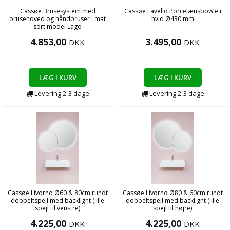
Cassøe Brusesystem med
Cassøe Lavello Porcelænsbowle i
brusehoved og håndbruser i mat
hvid Ø430 mm
sort model Lago
4.853,00
3.495,00
DKK
DKK
LÆG I KURV
LÆG I KURV
Levering
2-3
dage
Levering
2-3
dage
Cassøe Livorno Ø60 & 80cm rundt
Cassøe Livorno Ø80 & 60cm rundt
dobbeltspejl med backlight (lille
dobbeltspejl med backlight (lille
spejl til venstre)
spejl til højre)
4.225,00
4.225,00
DKK
DKK