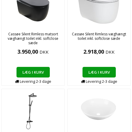
Cassøe Silent Rimless matsort
Cassøe Silent Rimless væghængt
væghængt toilet inkl. softclose
toilet inkl. softclose sæde
sæde
3.950,00
2.918,00
DKK
DKK
LÆG I KURV
LÆG I KURV
Levering
2-3
dage
Levering
2-3
dage