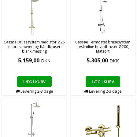
Cassøe Brusesystem med stor Ø25
Cassøe Termostat brusesystem
cm brusehoved og håndbruser i
m/slimline hovedbruser Ø200,
blank messing
Matsort
5.159,00
5.305,00
DKK
DKK
LÆG I KURV
LÆG I KURV
Levering
2-3
dage
Levering
2-3
dage