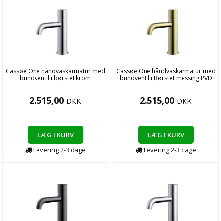
Cassøe One håndvaskarmatur med
Cassøe One håndvaskarmatur med
bundventil i børstet krom
bundventil i Børstet messing PVD
2.515,00
2.515,00
DKK
DKK
LÆG I KURV
LÆG I KURV
Levering
2-3
dage
Levering
2-3
dage