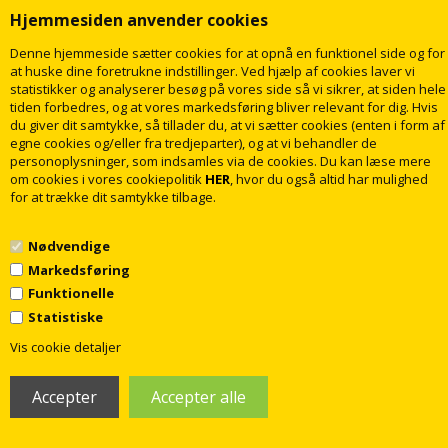
Hjemmesiden anvender cookies
Denne hjemmeside sætter cookies for at opnå en funktionel side og for
at huske dine foretrukne indstillinger. Ved hjælp af cookies laver vi
statistikker og analyserer besøg på vores side så vi sikrer, at siden hele
tiden forbedres, og at vores markedsføring bliver relevant for dig. Hvis
du giver dit samtykke, så tillader du, at vi sætter cookies (enten i form af
egne cookies og/eller fra tredjeparter), og at vi behandler de
Cassoe Marmorvask 81 x 46,5 cm til
Cassoe Marmorvask 81 x 46,5 cm til
personoplysninger, som indsamles via de cookies. Du kan læse mere
møbel, Mat hvid
møbel, Sort granit
om cookies i vores cookiepolitik
HER
, hvor du også altid har mulighed
for at trække dit samtykke tilbage.
2.875,00
3.505,00
DKK
DKK
Nødvendige
Markedsføring
LÆG I KURV
LÆG I KURV
Funktionelle
Levering
2-3
dage
Levering
2-3
dage
Statistiske
1
Vis cookie detaljer