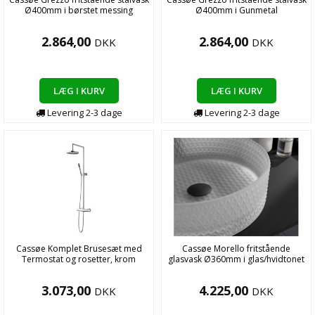
Ø400mm i børstet messing
Ø400mm i Gunmetal
2.864,00
2.864,00
DKK
DKK
LÆG I KURV
LÆG I KURV
Levering
2-3
dage
Levering
2-3
dage
Cassøe Komplet Brusesæt med
Cassøe Morello fritstående
Termostat og rosetter, krom
glasvask Ø360mm i glas/hvidtonet
3.073,00
4.225,00
DKK
DKK