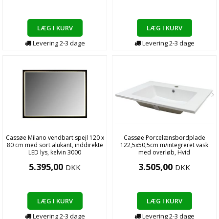
LÆG I KURV
LÆG I KURV
Levering
2-3
dage
Levering
2-3
dage
Cassøe Milano vendbart spejl 120 x
Cassøe Porcelænsbordplade
80 cm med sort alukant, inddirekte
122,5x50,5cm m/integreret vask
LED lys, kelvin 3000
med overløb, Hvid
5.395,00
3.505,00
DKK
DKK
LÆG I KURV
LÆG I KURV
Levering
2-3
dage
Levering
2-3
dage