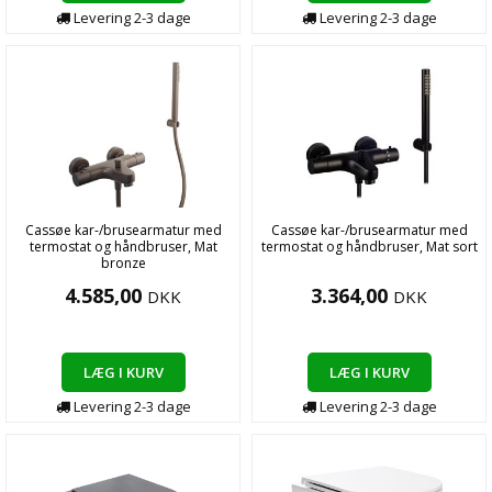
Levering
2-3
dage
Levering
2-3
dage
Cassøe kar-/brusearmatur med
Cassøe kar-/brusearmatur med
termostat og håndbruser, Mat
termostat og håndbruser, Mat sort
bronze
4.585,00
3.364,00
DKK
DKK
LÆG I KURV
LÆG I KURV
Levering
2-3
dage
Levering
2-3
dage