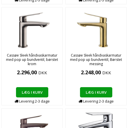
Levering
2-3
dage
Levering
2-3
dage
Cassøe Sleek håndvaskarmatur
Cassøe Sleek håndvaskarmatur
med pop up bundventil, børstet
med pop up bundventil, Børstet
krom
messing
2.296,00
2.248,00
DKK
DKK
LÆG I KURV
LÆG I KURV
Levering
2-3
dage
Levering
2-3
dage