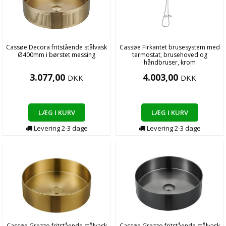
Cassøe Decora fritstående stålvask
Cassøe Firkantet brusesystem med
Ø400mm i børstet messing
termostat, brusehoved og
håndbruser, krom
3.077,00
4.003,00
DKK
DKK
LÆG I KURV
LÆG I KURV
Levering
2-3
dage
Levering
2-3
dage
Cassøe Grezzo fritstående stålvask
Cassøe Grezzo fritstående stålvask