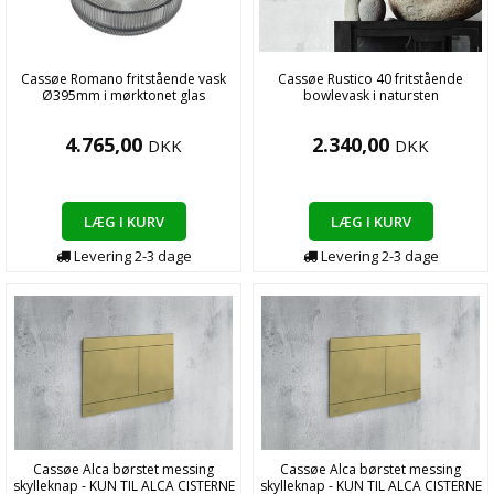
Cassøe Romano fritstående vask
Cassøe Rustico 40 fritstående
Ø395mm i mørktonet glas
bowlevask i natursten
4.765,00
2.340,00
DKK
DKK
LÆG I KURV
LÆG I KURV
Levering
2-3
dage
Levering
2-3
dage
Cassøe Alca børstet messing
Cassøe Alca børstet messing
skylleknap - KUN TIL ALCA CISTERNE
skylleknap - KUN TIL ALCA CISTERNE