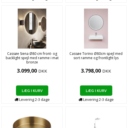
Cassøe Siena Ø80 cm front- og
Cassøe Torino Ø80cm spejl med
backlight spejl med ramme i mat
sort ramme og frontlight lys
bronze
3.099,00
3.798,00
DKK
DKK
LÆG I KURV
LÆG I KURV
Levering
2-3
dage
Levering
2-3
dage