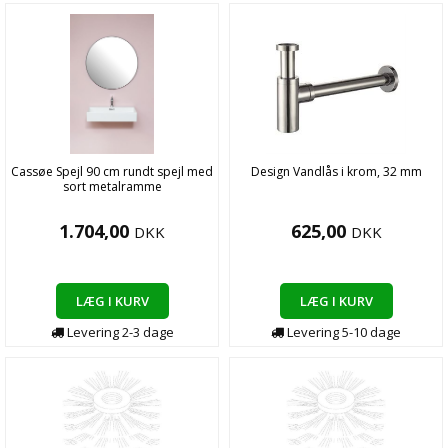
Cassøe Spejl 90 cm rundt spejl med
Design Vandlås i krom, 32 mm
sort metalramme
1.704,00
625,00
DKK
DKK
LÆG I KURV
LÆG I KURV
Levering
2-3
dage
Levering
5-10
dage