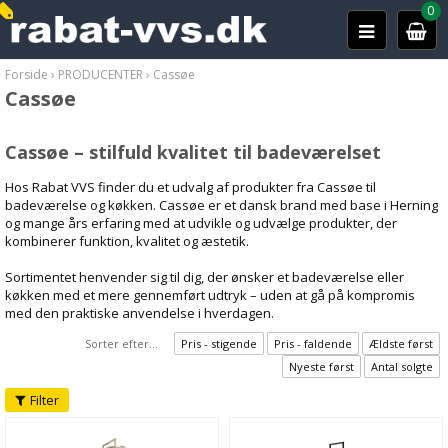
0
Forside
›
PRODUCENTER
›
Cassøe
Cassøe
Cassøe – stilfuld kvalitet til badeværelset
Hos Rabat VVS finder du et udvalg af produkter fra Cassøe til
badeværelse og køkken. Cassøe er et dansk brand med base i Herning
og mange års erfaring med at udvikle og udvælge produkter, der
kombinerer funktion, kvalitet og æstetik.
Sortimentet henvender sig til dig, der ønsker et badeværelse eller
køkken med et mere gennemført udtryk – uden at gå på kompromis
med den praktiske anvendelse i hverdagen.
Sorter efter...
Pris - stigende
Pris - faldende
Ældste først
Nyeste først
Antal solgte
Filter