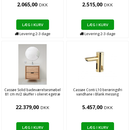
2.065,00
2.515,00
DKK
DKK
LÆG I KURV
LÆG I KURV
Levering
2-3
dage
Levering
2-3
dage
Cassøe Solid badeværelsesmøbel
Cassøe Conti L10 berøringsfri
81 cm m/2 skuffer i olieret egetræ
vandhane i Blank messing
22.379,00
5.457,00
DKK
DKK
LÆG I KURV
LÆG I KURV