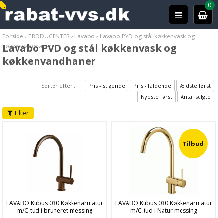
0
Forside
›
PRODUCENTER
›
Lavabo
›
Lavabo PVD og stål køkkenvask og
Lavabo PVD og stål køkkenvask og
køkkenvandhaner
køkkenvandhaner
Sorter efter...
Pris - stigende
Pris - faldende
Ældste først
Nyeste først
Antal solgte
Filter
Tilbud
LAVABO Kubus 030 Køkkenarmatur
LAVABO Kubus 030 Køkkenarmatur
m/C-tud i bruneret messing
m/C-tud i Natur messing