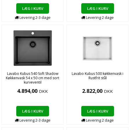
LÆG I KURV
LÆG I KURV
Levering
2-3
dage
Levering
2
dage
Lavabo Kubus 540 Soft Shadow
Lavabo Kubus 500 køkkenvask i
Køkkenvask 54 x 50 cm med sort
Rustfrit stål
kurveventil
4.894,00
2.822,00
DKK
DKK
LÆG I KURV
LÆG I KURV
Levering
2-3
dage
Levering
2
dage