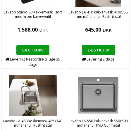
Lavabo Studio 60 Køkkenvask i sort
Lavabo LA 410 køkkenvask 410x355
med krom kurveventil
mm m/hanehul, Rustfrit stål
1.588,00
645,00
DKK
DKK
LÆG I KURV
LÆG I KURV
Levering
Restordre til uge 35
Levering
2
dage
dage
Lavabo LA 480 køkkenvask 485x340
Lavabo LA 550 køkkenvask 550x500
m/hanehul, Rustfrit stål
m/hanehul, PVD Gunmetal