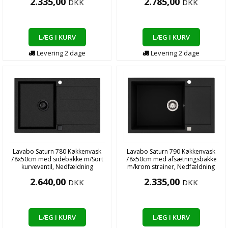
2.335,00
2.785,00
DKK
DKK
LÆG I KURV
LÆG I KURV
Levering
2
dage
Levering
2
dage
Lavabo Saturn 780 Køkkenvask
Lavabo Saturn 790 Køkkenvask
78x50cm med sidebakke m/Sort
78x50cm med afsætningsbakke
kurveventil, Nedfældning
m/krom strainer, Nedfældning
2.640,00
2.335,00
DKK
DKK
LÆG I KURV
LÆG I KURV