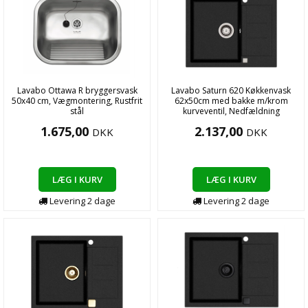
Lavabo Ottawa R bryggersvask
Lavabo Saturn 620 Køkkenvask
50x40 cm, Vægmontering, Rustfrit
62x50cm med bakke m/krom
stål
kurveventil, Nedfældning
1.675,00
2.137,00
DKK
DKK
LÆG I KURV
LÆG I KURV
Levering
2
dage
Levering
2
dage