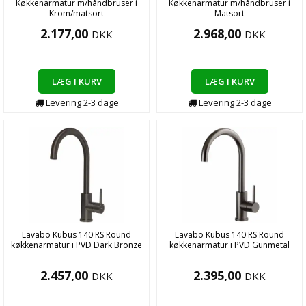
Køkkenarmatur m/håndbruser i
Køkkenarmatur m/håndbruser i
Krom/matsort
Matsort
2.177,00
2.968,00
DKK
DKK
LÆG I KURV
LÆG I KURV
Levering
2-3
dage
Levering
2-3
dage
Lavabo Kubus 140 RS Round
Lavabo Kubus 140 RS Round
køkkenarmatur i PVD Dark Bronze
køkkenarmatur i PVD Gunmetal
2.457,00
2.395,00
DKK
DKK