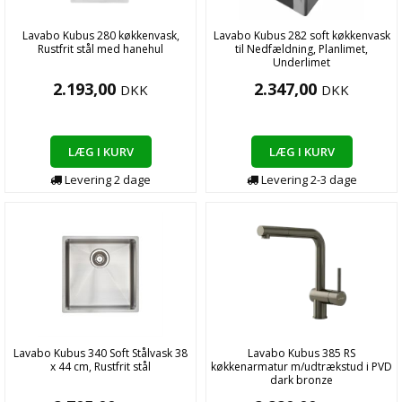
Lavabo Kubus 280 køkkenvask,
Lavabo Kubus 282 soft køkkenvask
Rustfrit stål med hanehul
til Nedfældning, Planlimet,
Underlimet
2.193,00
2.347,00
DKK
DKK
LÆG I KURV
LÆG I KURV
Levering
2
dage
Levering
2-3
dage
Lavabo Kubus 340 Soft Stålvask 38
Lavabo Kubus 385 RS
x 44 cm, Rustfrit stål
køkkenarmatur m/udtrækstud i PVD
dark bronze