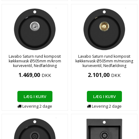
Lavabo Saturn rund komposit
Lavabo Saturn rund komposit
køkkenvask Ø505mm m/krom
køkkenvask Ø505mm m/messing
kurveventil, Nedfældning
kurveventil, Nedfældning
1.469,00
2.101,00
DKK
DKK
LÆG I KURV
LÆG I KURV
Levering
2
dage
Levering
2
dage