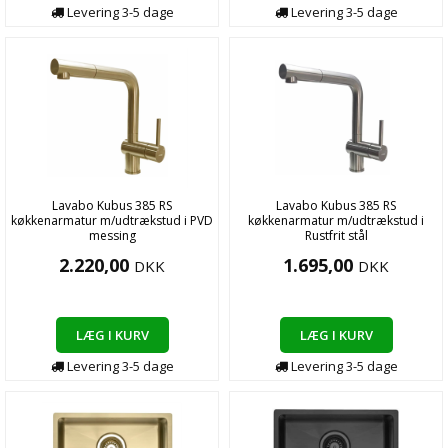
Levering
3-5
dage
Levering
3-5
dage
Lavabo Kubus 385 RS
Lavabo Kubus 385 RS
køkkenarmatur m/udtrækstud i PVD
køkkenarmatur m/udtrækstud i
messing
Rustfrit stål
2.220,00
1.695,00
DKK
DKK
LÆG I KURV
LÆG I KURV
Levering
3-5
dage
Levering
3-5
dage