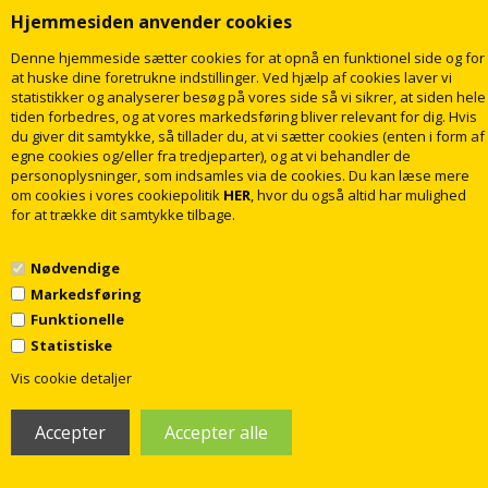
Hjemmesiden anvender cookies
Lavabo Kubus 400 Soft Stålvask 44
Lavabo Kubus 440 Soft Stålvask 50
x 44 cm, Rustfrit stål
x 44 cm, Rustfrit stål
Denne hjemmeside sætter cookies for at opnå en funktionel side og for
at huske dine foretrukne indstillinger. Ved hjælp af cookies laver vi
2.615,00
2.875,00
DKK
DKK
statistikker og analyserer besøg på vores side så vi sikrer, at siden hele
tiden forbedres, og at vores markedsføring bliver relevant for dig. Hvis
du giver dit samtykke, så tillader du, at vi sætter cookies (enten i form af
egne cookies og/eller fra tredjeparter), og at vi behandler de
LÆG I KURV
LÆG I KURV
personoplysninger, som indsamles via de cookies. Du kan læse mere
Levering
2
dage
Levering
2
dage
om cookies i vores cookiepolitik
HER
, hvor du også altid har mulighed
for at trække dit samtykke tilbage.
Nødvendige
Markedsføring
Funktionelle
Statistiske
1
Vis cookie detaljer
Lavabo Kubus 440 Soft Stålvask
Lavabo Kubus 500 soft køkkenvask
m/Auto strainer 50 x 44 cm
54 x 44 cm i Messing/guld
3.234,00
4.275,00
DKK
DKK