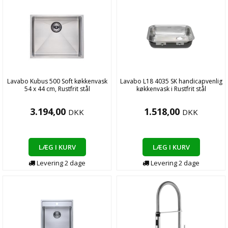
Lavabo Kubus 500 Soft køkkenvask
Lavabo L18 4035 SK handicapvenlig
54 x 44 cm, Rustfrit stål
køkkenvask i Rustfrit stål
3.194,00
1.518,00
DKK
DKK
LÆG I KURV
LÆG I KURV
Levering
2
dage
Levering
2
dage