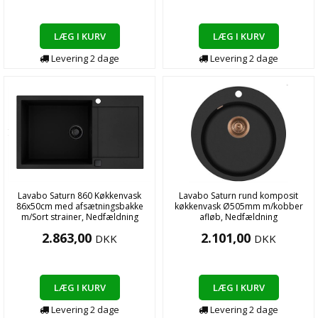
LÆG I KURV
LÆG I KURV
Levering
2
dage
Levering
2
dage
Lavabo Saturn 860 Køkkenvask
Lavabo Saturn rund komposit
86x50cm med afsætningsbakke
køkkenvask Ø505mm m/kobber
m/Sort strainer, Nedfældning
afløb, Nedfældning
2.863,00
2.101,00
DKK
DKK
LÆG I KURV
LÆG I KURV
Levering
2
dage
Levering
2
dage