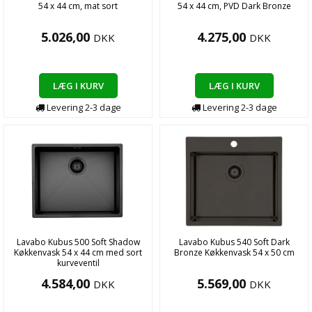
54 x 44 cm, mat sort
54 x 44 cm, PVD Dark Bronze
5.026,00
4.275,00
DKK
DKK
LÆG I KURV
LÆG I KURV
Levering
2-3
dage
Levering
2-3
dage
Lavabo Kubus 500 Soft Shadow
Lavabo Kubus 540 Soft Dark
Køkkenvask 54 x 44 cm med sort
Bronze Køkkenvask 54 x 50 cm
kurveventil
4.584,00
5.569,00
DKK
DKK