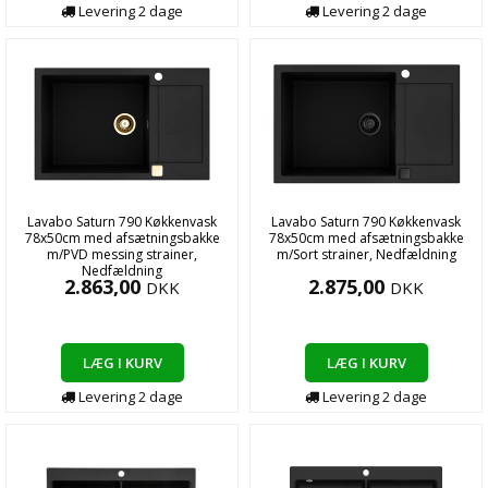
Levering
2
dage
Levering
2
dage
Lavabo Saturn 790 Køkkenvask
Lavabo Saturn 790 Køkkenvask
78x50cm med afsætningsbakke
78x50cm med afsætningsbakke
m/PVD messing strainer,
m/Sort strainer, Nedfældning
Nedfældning
2.863,00
2.875,00
DKK
DKK
LÆG I KURV
LÆG I KURV
Levering
2
dage
Levering
2
dage