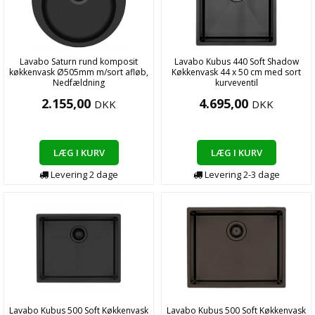
Lavabo Saturn rund komposit
Lavabo Kubus 440 Soft Shadow
køkkenvask Ø505mm m/sort afløb,
Køkkenvask 44 x 50 cm med sort
Nedfældning
kurveventil
2.155,00
4.695,00
DKK
DKK
LÆG I KURV
LÆG I KURV
Levering
2
dage
Levering
2-3
dage
Lavabo Kubus 500 Soft Køkkenvask
Lavabo Kubus 500 Soft Køkkenvask