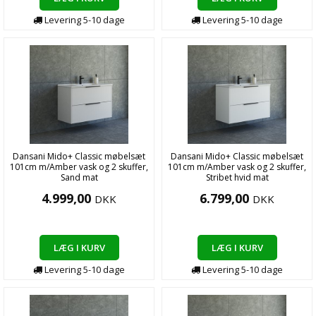
Levering
5-10
dage
Levering
5-10
dage
Dansani Mido+ Classic møbelsæt
Dansani Mido+ Classic møbelsæt
101cm m/Amber vask og 2 skuffer,
101cm m/Amber vask og 2 skuffer,
Sand mat
Stribet hvid mat
4.999,00
6.799,00
DKK
DKK
LÆG I KURV
LÆG I KURV
Levering
5-10
dage
Levering
5-10
dage