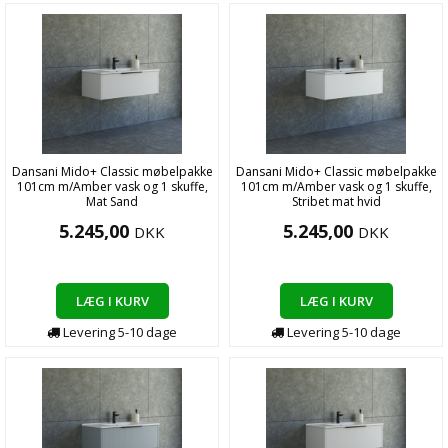
Dansani Mido+ Classic møbelpakke
Dansani Mido+ Classic møbelpakke
101cm m/Amber vask og 1 skuffe,
101cm m/Amber vask og 1 skuffe,
Mat Sand
Stribet mat hvid
5.245,00
5.245,00
DKK
DKK
LÆG I KURV
LÆG I KURV
Levering
5-10
dage
Levering
5-10
dage