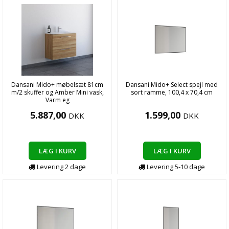
Dansani Mido+ møbelsæt 81cm
Dansani Mido+ Select spejl med
m/2 skuffer og Amber Mini vask,
sort ramme, 100,4 x 70,4 cm
Varm eg
5.887,00
1.599,00
DKK
DKK
LÆG I KURV
LÆG I KURV
Levering
2
dage
Levering
5-10
dage