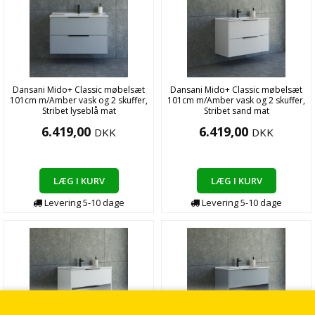
Dansani Mido+ Classic møbelsæt
Dansani Mido+ Classic møbelsæt
101cm m/Amber vask og 2 skuffer,
101cm m/Amber vask og 2 skuffer,
Stribet lyseblå mat
Stribet sand mat
6.419,00
6.419,00
DKK
DKK
LÆG I KURV
LÆG I KURV
Levering
5-10
dage
Levering
5-10
dage