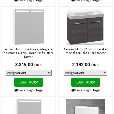
Levering
5
dage
Levering
5
dage
Dansani Mido spejlskab, integreret
Dansani Mido 82 cm underskab
belysning 60 cm - Korpus fås i flere
med låger - fås i flere farver
farver
3.815,00
2.192,00
DKK
DKK
LÆG I KURV
LÆG I KURV
Levering
5
dage
Levering
5
dage