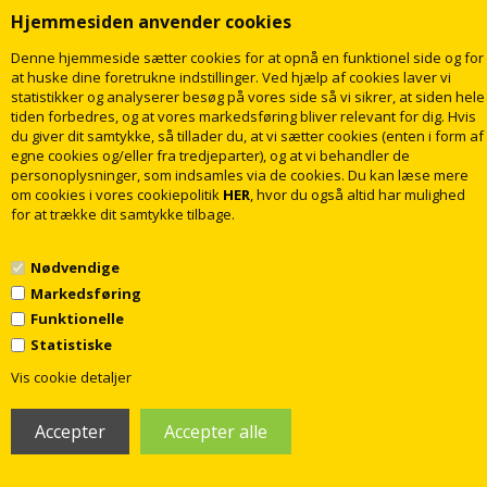
Hjemmesiden anvender cookies
Dansani Mido+ Classic møbelsæt
Dansani Mido+ Classic møbelsæt
101cm med skuffe og hylde, Mat
101cm med skuffe og hylde, Mat
Denne hjemmeside sætter cookies for at opnå en funktionel side og for
hvid
lyseblå
at huske dine foretrukne indstillinger. Ved hjælp af cookies laver vi
statistikker og analyserer besøg på vores side så vi sikrer, at siden hele
5.495,00
5.489,00
DKK
DKK
tiden forbedres, og at vores markedsføring bliver relevant for dig. Hvis
du giver dit samtykke, så tillader du, at vi sætter cookies (enten i form af
egne cookies og/eller fra tredjeparter), og at vi behandler de
personoplysninger, som indsamles via de cookies. Du kan læse mere
LÆG I KURV
LÆG I KURV
om cookies i vores cookiepolitik
HER
, hvor du også altid har mulighed
Levering
5-10
dage
Levering
5-10
dage
for at trække dit samtykke tilbage.
Nødvendige
Markedsføring
Funktionelle
Statistiske
1
Vis cookie detaljer
Dansani Mido+ Classic møbelsæt
Dansani Mido+ Classic møbelsæt
101cm med skuffe og hylde, Mat
101cm med skuffe og hylde, Stribet
sand
mat hvid
5.495,00
5.495,00