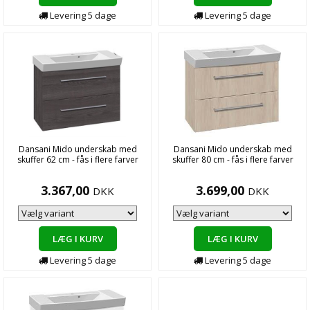
Levering
5
dage
Levering
5
dage
Dansani Mido underskab med
Dansani Mido underskab med
skuffer 62 cm - fås i flere farver
skuffer 80 cm - fås i flere farver
3.367,00
3.699,00
DKK
DKK
LÆG I KURV
LÆG I KURV
Levering
5
dage
Levering
5
dage