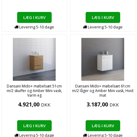
LÆG I KURV
LÆG I KURV
Levering
5-10
dage
Levering
5-10
dage
Dansani Mido+ møbelsæt 51cm
Dansani Mido+ møbelsæt 61cm
m/2 skuffer og Amber Mini vask,
m/2 låger og Amber Mini vask, Hvid
Varm eg
mat
4.921,00
3.187,00
DKK
DKK
LÆG I KURV
LÆG I KURV
Levering
5-10
dage
Levering
5-10
dage