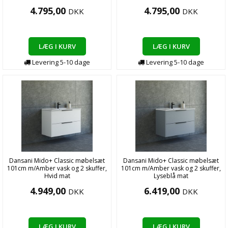
4.795,00
4.795,00
DKK
DKK
LÆG I KURV
LÆG I KURV
Levering
5-10
dage
Levering
5-10
dage
Dansani Mido+ Classic møbelsæt
Dansani Mido+ Classic møbelsæt
101cm m/Amber vask og 2 skuffer,
101cm m/Amber vask og 2 skuffer,
Hvid mat
Lyseblå mat
4.949,00
6.419,00
DKK
DKK
LÆG I KURV
LÆG I KURV