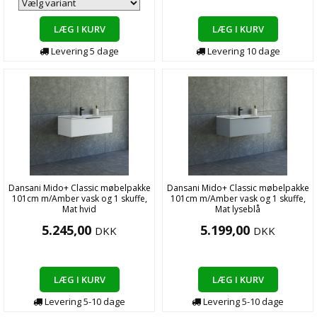
LÆG I KURV
LÆG I KURV
Levering
5
dage
Levering
10
dage
Dansani Mido+ Classic møbelpakke
Dansani Mido+ Classic møbelpakke
101cm m/Amber vask og 1 skuffe,
101cm m/Amber vask og 1 skuffe,
Mat hvid
Mat lyseblå
5.245,00
5.199,00
DKK
DKK
LÆG I KURV
LÆG I KURV
Levering
5-10
dage
Levering
5-10
dage