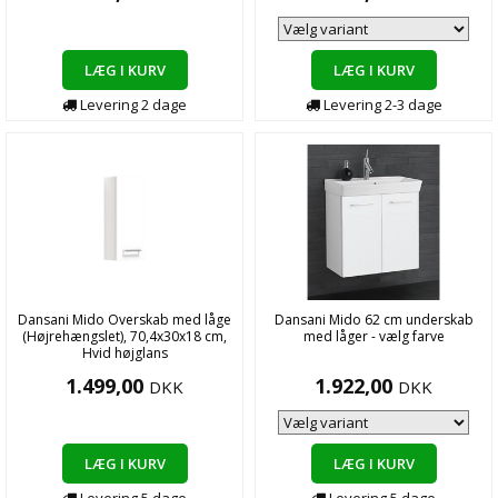
LÆG I KURV
LÆG I KURV
Levering
2
dage
Levering
2-3
dage
Dansani Mido Overskab med låge
Dansani Mido 62 cm underskab
(Højrehængslet), 70,4x30x18 cm,
med låger - vælg farve
Hvid højglans
1.499,00
1.922,00
DKK
DKK
LÆG I KURV
LÆG I KURV