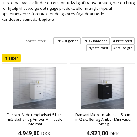
Hos Rabat-vvs.dk finder du et stort udvalg af Dansani Mido, har du brug
for hjælp til at vælge det rigtige produkt, eller mangler tips til
opsætningen? Så kontakt endelig vores faguddannede
kundeservicemedarbejdere.
Sorter efter...
Pris - stigende
Pris - faldende
Ældste først
Nyeste først
Antal solgte
Filter
Dansani Mido+ møbelsæt 51cm
Dansani Mido+ møbelsæt 51cm
m/2 skuffer og Amber Mini vask,
m/2 skuffer og Amber Mini vask,
Hvid mat
Sort eg
4.949,00
4.921,00
DKK
DKK