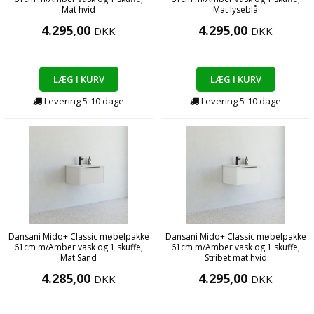
Mat hvid
Mat lyseblå
4.295,00
4.295,00
DKK
DKK
LÆG I KURV
LÆG I KURV
Levering
5-10
dage
Levering
5-10
dage
Dansani Mido+ Classic møbelpakke
Dansani Mido+ Classic møbelpakke
61cm m/Amber vask og 1 skuffe,
61cm m/Amber vask og 1 skuffe,
Mat Sand
Stribet mat hvid
4.285,00
4.295,00
DKK
DKK