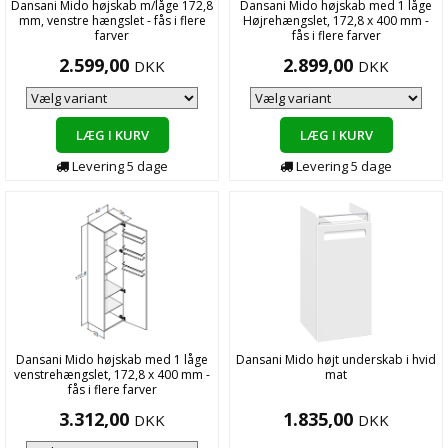
Dansani Mido højskab m/låge 172,8
Dansani Mido højskab med 1 låge
mm, venstre hængslet - fås i flere
Højrehængslet, 172,8 x 400 mm -
farver
fås i flere farver
2.599,00
2.899,00
DKK
DKK
LÆG I KURV
LÆG I KURV
Levering
5
dage
Levering
5
dage
Dansani Mido højskab med 1 låge
Dansani Mido højt underskab i hvid
venstrehængslet, 172,8 x 400 mm -
mat
fås i flere farver
3.312,00
1.835,00
DKK
DKK