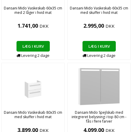
Dansani Mido Vaskeskab 60x35 cm
Dansani Mido Vaskeskab 60x35 cm
med 2 låger i hvid mat
med skuffer i hvid mat
1.741,00
2.995,00
DKK
DKK
LÆG I KURV
LÆG I KURV
Levering
2
dage
Levering
2
dage
Dansani Mido Vaskeskab 80x35 cm
Dansani Mido Spejlskab med
med skuffer i hvid mat
integreret belysning i top 80 cm -
fås i flere farver
3.899,00
4.099,00
DKK
DKK