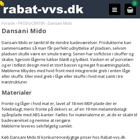
0
Forside
›
PRODUCENTER
›
Dansani Mido
Dansani Mido
Dansani Mido er tænkt til de mindre badeværelser. Produkterne kan
sammensættes så man får perfekt udnyttelse af pladsen, selvom
pladsen skulle være en smule træng. Serien har softclose i skuffer og
skabe, ligesom lågerne lukker blødt og lydløst. Vasken er af porcelæn
og er i tidløst design med et stort bassin og meget frasætningsplads.
Møblerne tilbydes med hvid front med integrerede greb i enten låge
eller skuffe. Eller med greb i låge eller skuffe i hvid mat samt i tre
træstrukturer.
Materialer
Fronte og låger i hvid mat er, lavet af 18 mm MDF plade der er
foliebelagt, mens fronte på dekors er, af en 19 mm melaminbelagt
spånplade med ABS-kanter. Fælles for materialerne er, at de er skabt til
badeværelset og nemme at rengøre.
Møblerne leveres selvfølgelig samlet.
Køb Dansani Mido til konkurrencedygtige priser hos Rabat-vvs.dk