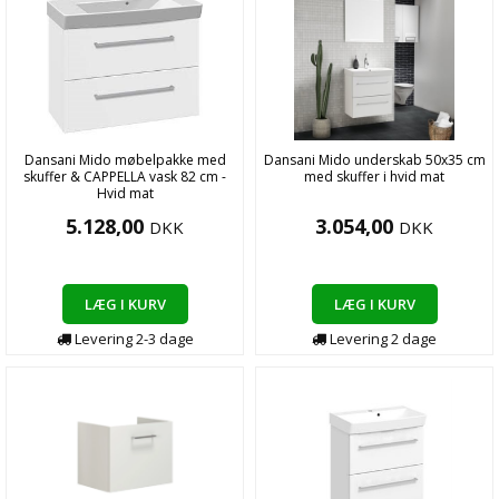
Dansani Mido møbelpakke med
Dansani Mido underskab 50x35 cm
skuffer & CAPPELLA vask 82 cm -
med skuffer i hvid mat
Hvid mat
5.128,00
3.054,00
DKK
DKK
LÆG I KURV
LÆG I KURV
Levering
2-3
dage
Levering
2
dage