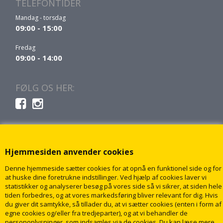
TELEFONTIDER
Mandag - torsdag
09:00 - 15:00
Fredag
09:00 - 14:00
FØLG OS HER:
Hjemmesiden anvender cookies
Denne hjemmeside sætter cookies for at opnå en funktionel side og for
at huske dine foretrukne indstillinger. Ved hjælp af cookies laver vi
statistikker og analyserer besøg på vores side så vi sikrer, at siden hele
tiden forbedres, og at vores markedsføring bliver relevant for dig. Hvis
du giver dit samtykke, så tillader du, at vi sætter cookies (enten i form af
egne cookies og/eller fra tredjeparter), og at vi behandler de
personoplysninger, som indsamles via de cookies. Du kan læse mere