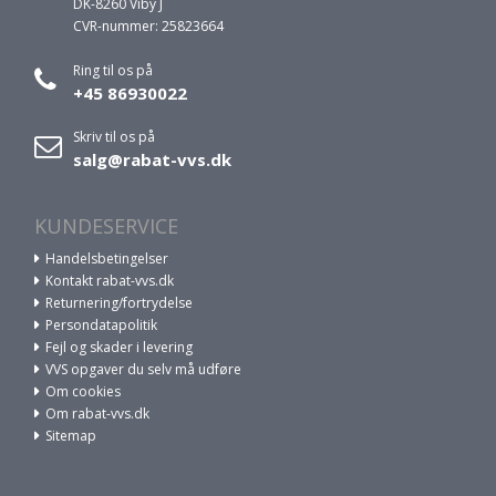
DK-8260 Viby J
CVR-nummer: 25823664
Ring til os på
+45 86930022
Skriv til os på
salg@rabat-vvs.dk
KUNDESERVICE
Handelsbetingelser
Kontakt rabat-vvs.dk
Returnering/fortrydelse
Persondatapolitik
Fejl og skader i levering
VVS opgaver du selv må udføre
Om cookies
Om rabat-vvs.dk
Sitemap