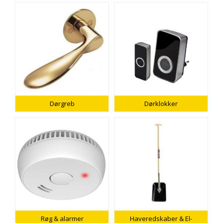
Dørgreb
Dørklokker
Røg & alarmer
Haveredskaber & El-