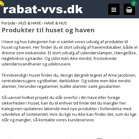
0
Forside
›
HUS & HAVE
›
HAVE & HUS
Produkter til huset og haven
I Have og hus kategorien har vi samlet vores udvalg af produkter til
huset og haven. Her finder du et stort udvalg af haveredskaber, både el
drevne som mekaniske. Et stort udvalg af udendørslamper, Hængelåse,
nøglebokse og kæder. Og sidst men ikke mindst, frostsikrede
udendørsvandhaner og udebrusere.
Til indvendigt i huset finder du, design dørgreb tegnet af Arne Jacobsen,
centralstøvsugere og tilbehør, dørklokker. Og sidste men ikke mindst
alarmer, herunder røgalarmer, kulilte alarmer samt gasalarmer.
Så uanset hvilket projekt du står overfor i din have eller forøge
sikkerheden i huset, kan du til enhver tid finde det du mangler her.
Kategorien opdateres løbende med nye produkter i forbindelse med
udvidelse af sortimentet. Hvis du lige nu ikke kan finder det, som du lige
står og mangler, så kontakte vores kundeservice.