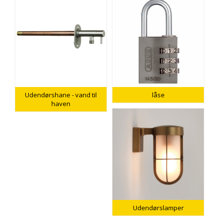
Udendørshane - vand til
låse
haven
Udendørslamper