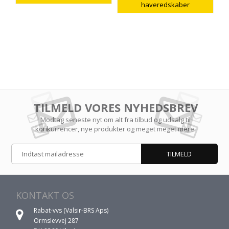
haveredskaber
TILMELD VORES NYHEDSBREV
Modtag seneste nyt om alt fra tilbud og udsalg til
konkurrencer, nye produkter og meget meget mere.
KONTAKT OS
Rabat-vvs (Valsir-BRS Aps)
Ormslevvej 287