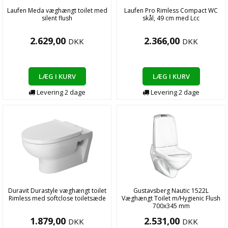
Laufen Meda væghængt toilet med
Laufen Pro Rimless Compact WC
silent flush
skål, 49 cm med Lcc
2.629,00
2.366,00
DKK
DKK
LÆG I KURV
LÆG I KURV
Levering
2
dage
Levering
2
dage
Duravit Durastyle væghængt toilet
Gustavsberg Nautic 1522L
Rimless med softclose toiletsæde
Væghængt Toilet m/Hygienic Flush
700x345 mm
1.879,00
2.531,00
DKK
DKK