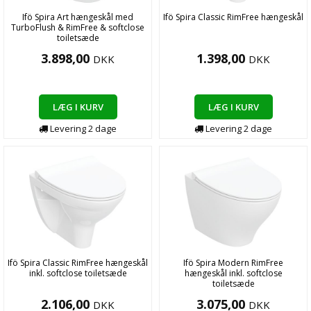
Ifö Spira Art hængeskål med
Ifö Spira Classic RimFree hængeskål
TurboFlush & RimFree & softclose
toiletsæde
3.898,00
1.398,00
DKK
DKK
LÆG I KURV
LÆG I KURV
Levering
2
dage
Levering
2
dage
Ifö Spira Classic RimFree hængeskål
Ifö Spira Modern RimFree
inkl. softclose toiletsæde
hængeskål inkl. softclose
toiletsæde
2.106,00
3.075,00
DKK
DKK