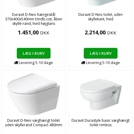
Duravit D-Neo hængeskål
Duravit D-Neo toilet, uden
370x400x540mm t/indb.cist, åben
skyllekant, hvid
skylle-rand, hvid højglans
1.451,00
2.214,00
DKK
DKK
LÆG I KURV
LÆG I KURV
Levering
5-10
dage
Levering
5-10
dage
Duravit D-Neo væghængt toilet
Duravit Durastyle basic væghængt
uden skyllerand Compact 480mm
toilet rimless