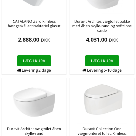
CATALANO Zero Rimless
Duravit Architec vægtoilet pakke
hængeskål antibakteriel glasur
med åben skylle-rand og softclose
sæde
2.888,00
4.031,00
DKK
DKK
LÆG I KURV
LÆG I KURV
Levering
2
dage
Levering
5-10
dage
Duravit Architec vægtoilet åben
Duravit Collection One
skylle-rand
vægmonteret toilet, Rimless,