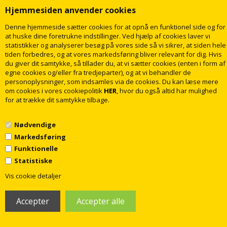
Hjemmesiden anvender cookies
Denne hjemmeside sætter cookies for at opnå en funktionel side og for
at huske dine foretrukne indstillinger. Ved hjælp af cookies laver vi
statistikker og analyserer besøg på vores side så vi sikrer, at siden hele
tiden forbedres, og at vores markedsføring bliver relevant for dig. Hvis
du giver dit samtykke, så tillader du, at vi sætter cookies (enten i form af
egne cookies og/eller fra tredjeparter), og at vi behandler de
personoplysninger, som indsamles via de cookies. Du kan læse mere
om cookies i vores cookiepolitik
HER
, hvor du også altid har mulighed
Duravit ME by Starck Compact
Duravit ME by Starck gulvstående
for at trække dit samtykke tilbage.
væghængt toilet Duravit Rimless -
wc-skål til sensowash, Nordisk
Vælg variant
variant inkl. wondergliss
Nødvendige
2.157,00
4.901,00
DKK
DKK
Markedsføring
Funktionelle
Statistiske
LÆG I KURV
LÆG I KURV
1
Vis cookie detaljer
Levering
7-14
dage
Levering
7-14
dage