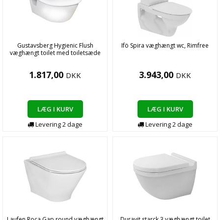
Gustavsberg Hygienic Flush
Ifö Spira væghængt wc, Rimfree
væghængt toilet med toiletsæde
1.817,00
3.943,00
DKK
DKK
LÆG I KURV
LÆG I KURV
Levering
2
dage
Levering
2
dage
Laufen Roca Gap round væghængt
Duravit starck 3 væghængt toilet