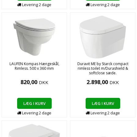
Levering
2
dage
Levering
2
dage
LAUFEN Kompas Hængeskål,
Duravit ME by Starck compact
Rimless. 500 x 360 mm
rimless toilet m/Durashield &
softclose sæde.
820,00
2.898,00
DKK
DKK
LÆG I KURV
LÆG I KURV
Levering
2
dage
Levering
2
dage