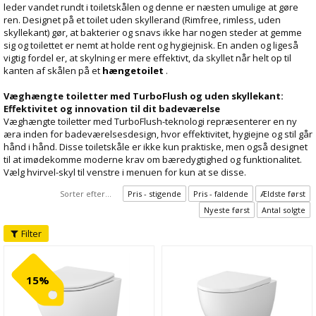
leder vandet rundt i toiletskålen og denne er næsten umulige at gøre
ren. Designet på et toilet uden skyllerand (Rimfree, rimless, uden
skyllekant) gør, at bakterier og snavs ikke har nogen steder at gemme
sig og toilettet er nemt at holde rent og hygiejnisk. En anden og ligeså
vigtig fordel er, at skylning er mere effektivt, da skyllet når helt op til
kanten af skålen på et
hængetoilet
.
Væghængte toiletter med TurboFlush og uden skyllekant:
Effektivitet og innovation til dit badeværelse
Væghængte toiletter med TurboFlush-teknologi repræsenterer en ny
æra inden for badeværelsesdesign, hvor effektivitet, hygiejne og stil går
hånd i hånd. Disse toiletskåle er ikke kun praktiske, men også designet
til at imødekomme moderne krav om bæredygtighed og funktionalitet.
Vælg hvirvel-skyl til venstre i menuen for kun at se disse.
Sorter efter...
Pris - stigende
Pris - faldende
Ældste først
Nyeste først
Antal solgte
Filter
15%