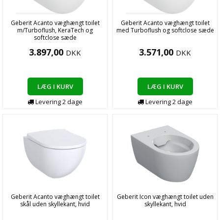
Geberit Acanto væghængt toilet
Geberit Acanto væghængt toilet
m/Turboflush, KeraTech og
med Turboflush og softclose sæde
softclose sæde
3.897,00
3.571,00
DKK
DKK
LÆG I KURV
LÆG I KURV
Levering
2
dage
Levering
2
dage
Geberit Acanto væghængt toilet
Geberit Icon væghængt toilet uden
skål uden skyllekant, hvid
skyllekant, hvid