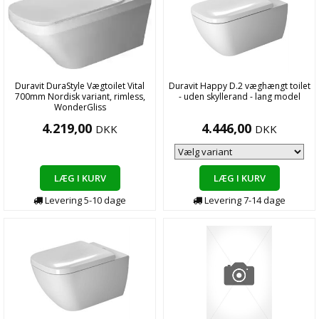
Duravit DuraStyle Vægtoilet Vital
Duravit Happy D.2 væghængt toilet
700mm Nordisk variant, rimless,
- uden skyllerand - lang model
WonderGliss
4.219,00
4.446,00
DKK
DKK
LÆG I KURV
LÆG I KURV
Levering
5-10
dage
Levering
7-14
dage