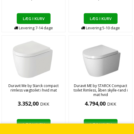
LÆG I KURV
LÆG I KURV
Levering
7-14
dage
Levering
5-10
dage
Duravit Me by Starck compact
Duravit ME by STARCK Compact
rimless vægtoilet i hvid mat
toilet Rimless, åben skylle-rand i
mat hvid
3.352,00
4.794,00
DKK
DKK
LÆG I KURV
LÆG I KURV
Levering
2
dage
Levering
2
dage