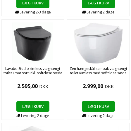
LÆG I KURV
LÆG I KURV
Levering
2-3
dage
Levering
2
dage
Lavabo Studio rimless væghængt
Zen hængeskål sampak væghængt
toilet i mat sort inkl. softclose sæde
toilet Rimless med softclose sæde
2.595,00
2.999,00
DKK
DKK
LÆG I KURV
LÆG I KURV
Levering
2
dage
Levering
2
dage