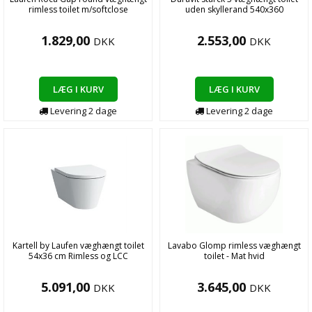
rimless toilet m/softclose
uden skyllerand 540x360
1.829,00
2.553,00
DKK
DKK
LÆG I KURV
LÆG I KURV
Levering
2
dage
Levering
2
dage
Kartell by Laufen væghængt toilet
Lavabo Glomp rimless væghængt
54x36 cm Rimless og LCC
toilet - Mat hvid
5.091,00
3.645,00
DKK
DKK