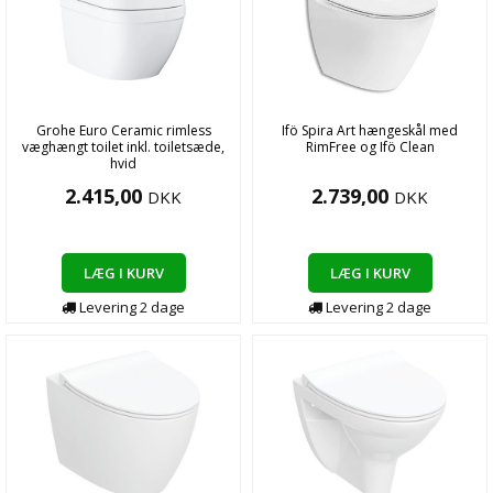
Grohe Euro Ceramic rimless
Ifö Spira Art hængeskål med
væghængt toilet inkl. toiletsæde,
RimFree og Ifö Clean
hvid
2.415,00
2.739,00
DKK
DKK
LÆG I KURV
LÆG I KURV
Levering
2
dage
Levering
2
dage