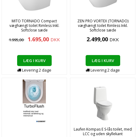
MITO TORNADO Compact
ZEN PRO VORTEX (TORNADO)
væghængt toilet Rimless Inkl.
væghængt toilet Rimless Inkl.
Softclose sæde
Softclose sæde
1.695,00
2.499,00
DKK
DKK
1.995,00
LÆG I KURV
LÆG I KURV
Levering
2
dage
Levering
2
dage
Laufen Kompas E S-lås toilet, med
LCC og uden skyllekant