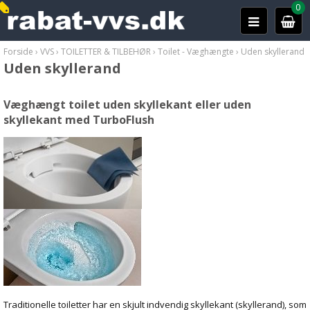
0
Forside
›
VVS
›
TOILETTER & TILBEHØR
›
Toilet - Væghængte
›
Uden skyllerand
Uden skyllerand
Væghængt toilet uden skyllekant eller uden
skyllekant med TurboFlush
Traditionelle toiletter har en skjult indvendig skyllekant (skyllerand), som