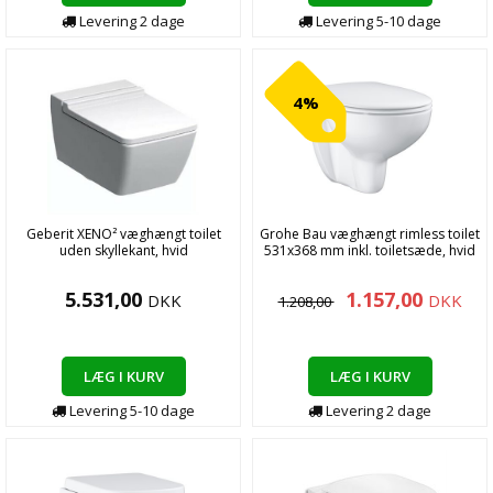
Levering
2
dage
Levering
5-10
dage
4%
Geberit XENO² væghængt toilet
Grohe Bau væghængt rimless toilet
uden skyllekant, hvid
531x368 mm inkl. toiletsæde, hvid
5.531,00
1.157,00
DKK
DKK
1.208,00
LÆG I KURV
LÆG I KURV
Levering
5-10
dage
Levering
2
dage