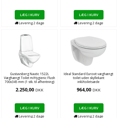
LÆG I KURV
LÆG I KURV
Levering
2
dage
Levering
2
dage
Gustavsberg Nautic 1522L
Ideal Standard Eurovit væghængt
Væghængt Toilet m/Hygienic Flush
toilet uden skyllekant
700x345 mm (1 stk. til afhentning)
inkl/toiletsæde
2.250,00
964,00
DKK
DKK
LÆG I KURV
LÆG I KURV
Levering
2
dage
Levering
2
dage