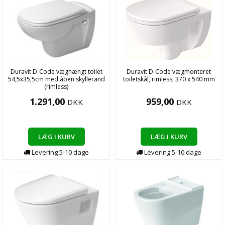
Duravit D-Code væghængt toilet
Duravit D-Code vægmonteret
54,5x35,5cm med åben skyllerand
toiletskål, rimless, 370 x 540 mm
(rimless)
1.291,00
959,00
DKK
DKK
LÆG I KURV
LÆG I KURV
Levering
5-10
dage
Levering
5-10
dage