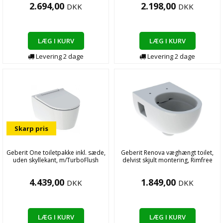
2.694,00
2.198,00
DKK
DKK
LÆG I KURV
LÆG I KURV
Levering
2
dage
Levering
2
dage
Skarp pris
Geberit One toiletpakke inkl. sæde,
Geberit Renova væghængt toilet,
uden skyllekant, m/TurboFlush
delvist skjult montering, Rimfree
4.439,00
1.849,00
DKK
DKK
LÆG I KURV
LÆG I KURV