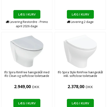
LÆG I KURV
LÆG I KURV
Levering
Restordre - Primo
Levering
2
dage
april 2026
dage
Ifö Spira RimFree hængeskål med
Ifö Spira Style RimFree hængeskål
Ifö Clean og softclose toiletsæde
inkl. softclose toiletsæde
2.949,00
2.378,00
DKK
DKK
LÆG I KURV
LÆG I KURV