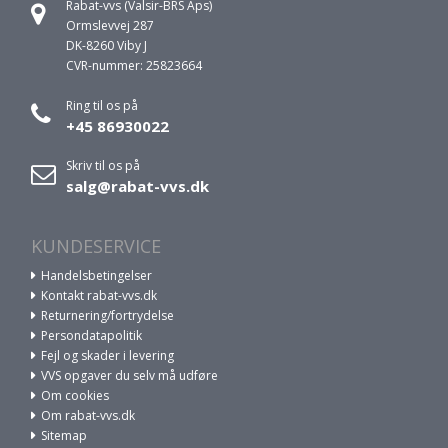
Rabat-vvs (Valsir-BRS Aps)
Ormslevvej 287
DK-8260 Viby J
CVR-nummer: 25823664
Ring til os på
+45 86930022
Skriv til os på
salg@rabat-vvs.dk
KUNDESERVICE
Handelsbetingelser
Kontakt rabat-vvs.dk
Returnering/fortrydelse
Persondatapolitik
Fejl og skader i levering
VVS opgaver du selv må udføre
Om cookies
Om rabat-vvs.dk
Sitemap