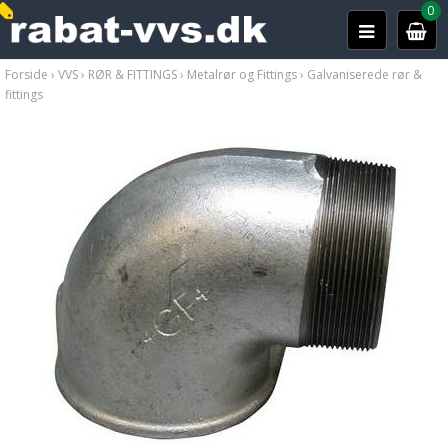
0
Forside
›
VVS
›
RØR & FITTINGS
›
Metalrør og Fittings
›
Galvaniserede rør &
fittings