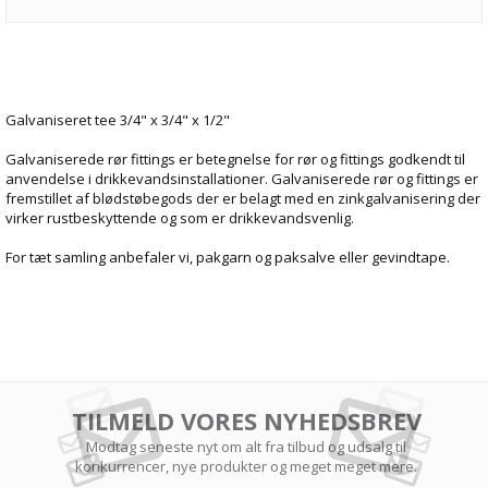
Galvaniseret tee 3/4" x 3/4" x 1/2"
Galvaniserede rør fittings er betegnelse for rør og fittings godkendt til
anvendelse i drikkevandsinstallationer. Galvaniserede rør og fittings er
fremstillet af blødstøbegods der er belagt med en zinkgalvanisering der
virker rustbeskyttende og som er drikkevandsvenlig.
For tæt samling anbefaler vi, pakgarn og paksalve eller gevindtape.
TILMELD VORES NYHEDSBREV
Modtag seneste nyt om alt fra tilbud og udsalg til
konkurrencer, nye produkter og meget meget mere.