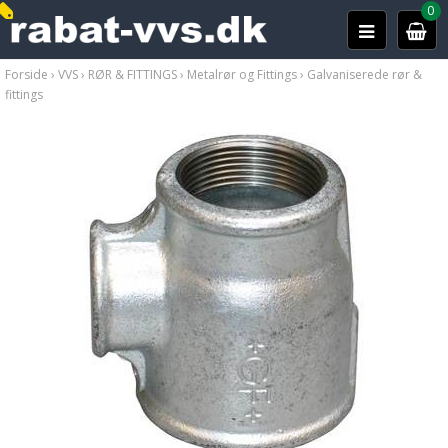
0
Forside
›
VVS
›
RØR & FITTINGS
›
Metalrør og Fittings
›
Galvaniserede rør &
fittings