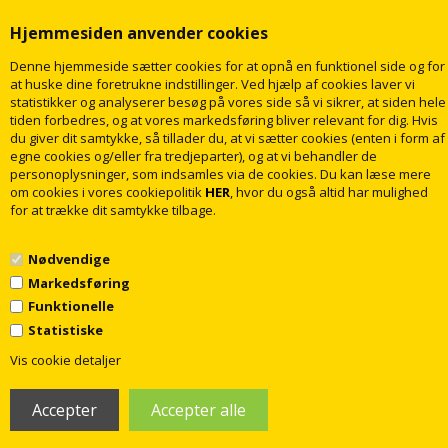
Hjemmesiden anvender cookies
Denne hjemmeside sætter cookies for at opnå en funktionel side og for
at huske dine foretrukne indstillinger. Ved hjælp af cookies laver vi
statistikker og analyserer besøg på vores side så vi sikrer, at siden hele
tiden forbedres, og at vores markedsføring bliver relevant for dig. Hvis
du giver dit samtykke, så tillader du, at vi sætter cookies (enten i form af
egne cookies og/eller fra tredjeparter), og at vi behandler de
personoplysninger, som indsamles via de cookies. Du kan læse mere
om cookies i vores cookiepolitik
HER
, hvor du også altid har mulighed
for at trække dit samtykke tilbage.
Nødvendige
Markedsføring
Funktionelle
Statistiske
1
© 2009 - 2018 rabatvvs.dk. Alle rettigheder forbeholdt
Vis cookie detaljer
Webshop lavet af Dandodesign