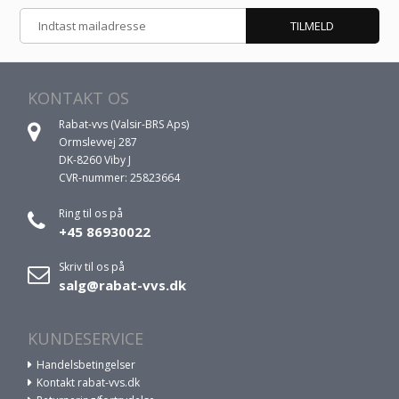
KONTAKT OS
Rabat-vvs (Valsir-BRS Aps)
Ormslevvej 287
DK-8260 Viby J
CVR-nummer: 25823664
Ring til os på
+45 86930022
Skriv til os på
salg@rabat-vvs.dk
KUNDESERVICE
Handelsbetingelser
Kontakt rabat-vvs.dk