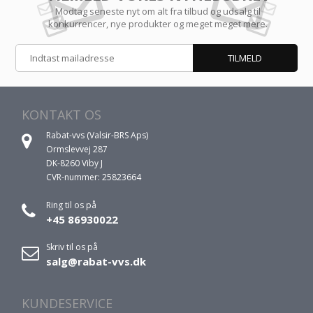
Modtag seneste nyt om alt fra tilbud og udsalg til
konkurrencer, nye produkter og meget meget mere.
KONTAKT OS
Rabat-vvs (Valsir-BRS Aps)
Ormslevvej 287
DK-8260 Viby J
CVR-nummer: 25823664
Ring til os på
+45 86930022
Skriv til os på
salg@rabat-vvs.dk
KUNDESERVICE