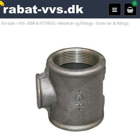
0
Forside
›
VVS
›
RØR & FITTINGS
›
Metalrør og Fittings
›
Sorte rør & fittings