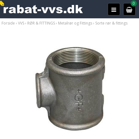
0
Forside
›
VVS
›
RØR & FITTINGS
›
Metalrør og Fittings
›
Sorte rør & fittings