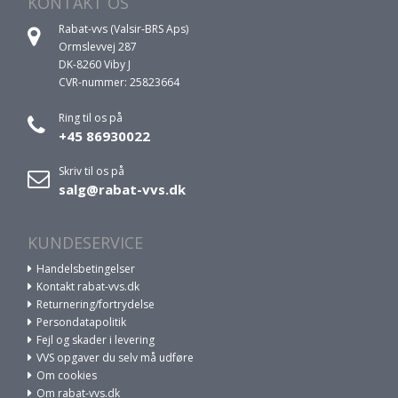
KONTAKT OS
Rabat-vvs (Valsir-BRS Aps)
Ormslevvej 287
DK-8260 Viby J
CVR-nummer: 25823664
Ring til os på
+45 86930022
Skriv til os på
salg@rabat-vvs.dk
KUNDESERVICE
Handelsbetingelser
Kontakt rabat-vvs.dk
Returnering/fortrydelse
Persondatapolitik
Fejl og skader i levering
VVS opgaver du selv må udføre
Om cookies
Om rabat-vvs.dk