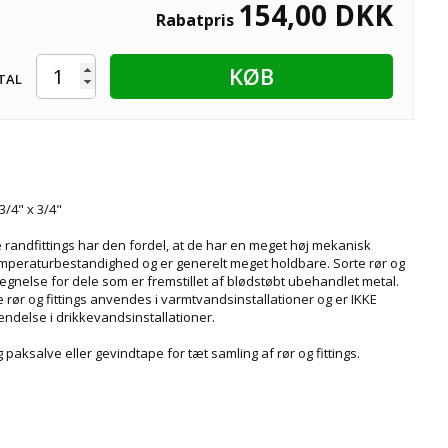
154,00
DKK
Rabatpris
KØB
TAL
 3/4" x 3/4"
 randfittings har den fordel, at de har en meget høj mekanisk
emperaturbestandighed og er generelt meget holdbare. Sorte rør og
etegnelse for dele som er fremstillet af blødstøbt ubehandlet metal.
 rør og fittings anvendes i varmtvandsinstallationer og er IKKE
endelse i drikkevandsinstallationer.
paksalve eller gevindtape for tæt samling af rør og fittings.