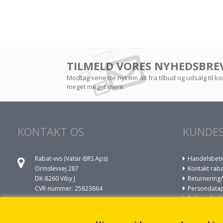
TILMELD VORES NYHEDSBRE
Modtag seneste nyt om alt fra tilbud og udsalg til 
meget meget mere.
KONTAKT OS
KUNDES
Rabat-vvs (Valsir-BRS Aps)
Handelsbeti
Ormslevvej 287
Kontakt raba
DK-8260 Viby J
Returnering/
CVR-nummer: 25823664
Persondatapo
Fejl og skade
Ring til os på
VVS opgaver
+45 86930022
Om cookies