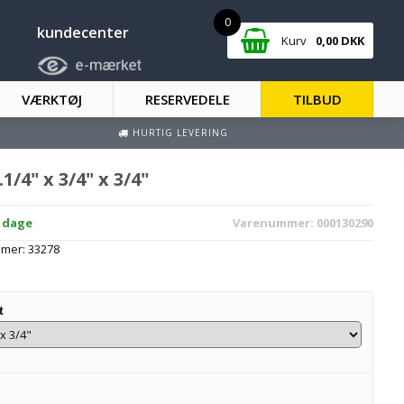
0
kundecenter
Kurv
0,00
DKK
VÆRKTØJ
RESERVEDELE
TILBUD
HURTIG LEVERING
.1/4" x 3/4" x 3/4"
2 dage
Varenummer:
000130290
mmer:
33278
t