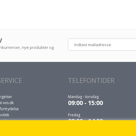
V
konkurrencer, nye produkter og
ERVICE
TELEFONTIDER
ngelser
Mandag - torsdag
09:00 - 15:00
t-vvs.dk
fortrydelse
litik
Fredag
09:00 - 14:00
r i levering
 du selv må udføre