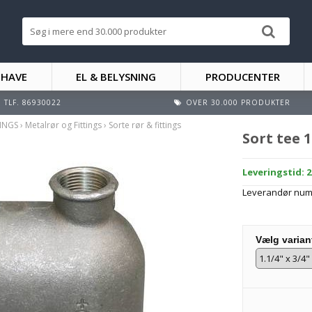
 HAVE
EL & BELYSNING
PRODUCENTER
TLF. 86930022
OVER 30.000 PRODUKTER
TINGS
›
Metalrør og Fittings
›
Sorte rør & fittings
Sort tee 1
Leveringstid: 
Leverandør nu
Vælg varian