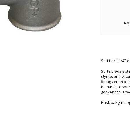
AN
Sort tee 1.1/4" x
Sorte blødstøbte
styrke, en høj t
fittings er en b
Bemærk, at sorte
godkendt til anv
Husk pakgarn og 