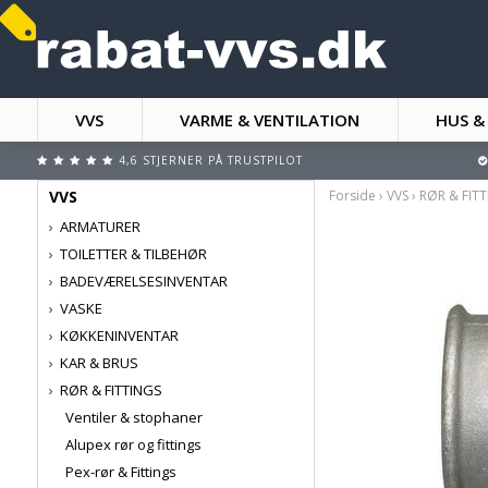
VVS
VARME & VENTILATION
HUS &
4,6 STJERNER PÅ TRUSTPILOT
VVS
Forside
›
VVS
›
RØR & FIT
ARMATURER
TOILETTER & TILBEHØR
BADEVÆRELSESINVENTAR
VASKE
KØKKENINVENTAR
KAR & BRUS
RØR & FITTINGS
Ventiler & stophaner
Alupex rør og fittings
Pex-rør & Fittings