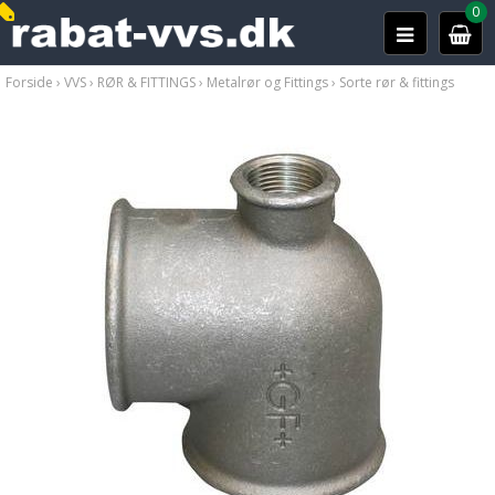
0
Forside
›
VVS
›
RØR & FITTINGS
›
Metalrør og Fittings
›
Sorte rør & fittings