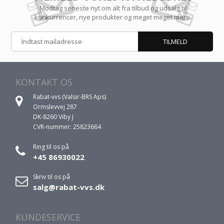
Modtag seneste nyt om alt fra tilbud og udsalg til
konkurrencer, nye produkter og meget meget mere.
KONTAKT OS
Rabat-vvs (Valsir-BRS Aps)
Ormslevvej 287
DK-8260 Viby J
CVR-nummer: 25823664
Ring til os på
+45 86930022
Skriv til os på
salg@rabat-vvs.dk
KUNDESERVICE